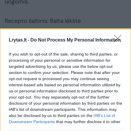
uogomis.
Recepto šaltinis: Balta lėkštė
„Kviečiu į virtuvę“
Lrytas.lt -
Do Not Process My Personal Information
If you wish to opt-out of the sale, sharing to third parties, or
tortas
desertas
receptai
Rodyti daugiau žymių
processing of your personal or sensitive information for
targeted advertising by us, please use the below opt-out
section to confirm your selection. Please note that after your
opt-out request is processed you may continue seeing
interest-based ads based on personal information utilized by
Komentuoti po šiuo straipsniu
us or personal information disclosed to third parties prior to
your opt-out. You may separately opt-out of the further
Komentuoti gali tik Lrytas registruoti vartotojai.
disclosure of your personal information by third parties on the
IAB’s list of downstream participants. This information may
Prisijunkite prie registruotų vartotojų
also be disclosed by us to third parties on the
IAB’s List of
bendruomenės ir bendraukite komentaruose!
Downstream Participants
that may further disclose it to other
third parties.