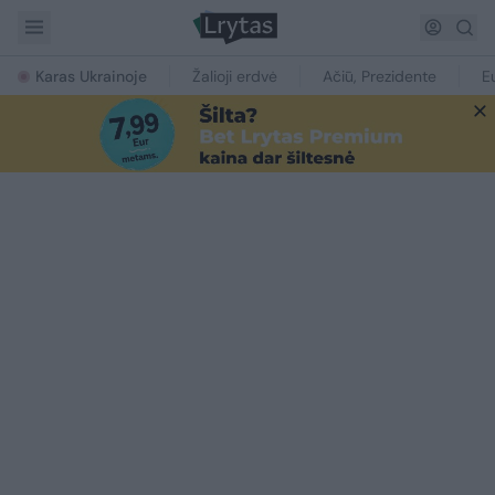
Karas Ukrainoje
Žalioji erdvė
Ačiū, Prezidente
E