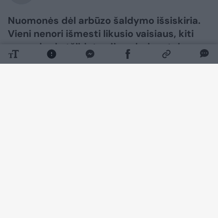
Nuomonės dėl arbūzo šaldymo išsiskiria.
Vieni nenori išmesti likusio vaisiaus, kiti
mano, kad atšildytas jis nebebus toks
skanus kaip šviežias vasarą. Tad ar verta
šaldyti arbūzą ir kas su juo nutinka?
Daugiau nuotraukų (1)