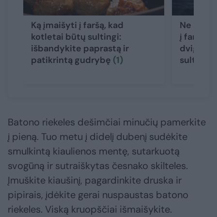
Ką įmaišyti į faršą, kad
Ne duona 
kotletai būtų sultingi:
į faršą, 
išbandykite paprastą ir
dvigubai 
patikrintą gudrybę
(1)
sultinge
Batono riekeles dešimčiai minučių pamerkite
į pieną. Tuo metu į didelį dubenį sudėkite
smulkintą kiaulienos mentę, sutarkuotą
svogūną ir sutraiškytas česnako skilteles.
Įmuškite kiaušinį, pagardinkite druska ir
pipirais, įdėkite gerai nuspaustas batono
riekeles. Viską kruopščiai išmaišykite.