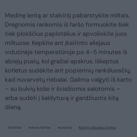
Medinę lentą ar stalviršį pabarstykite miltais.
Drėgnomis rankomis iš faršo formuokite šiek
tiek plokščius paplotėlius ir apvoliokite juos
miltuose. Kepkite ant įkaitinto aliejaus
vidutinėje temperatūroje po 4–5 minutes iš
abiejų pusių, kol gražiai apskrus. Iškeptus
kotletus sudėkite ant popierinių rankšluosčių,
kad nuvarvėtų riebalai. Galima valgyti iš karto
– su bulvių koše ir šviežiomis salotomis –
arba sudėti į šaldytuvą ir gardžiuotis kitą
dieną.
kotletai
mėsos faršas
receptai
Rodyti daugiau žymių