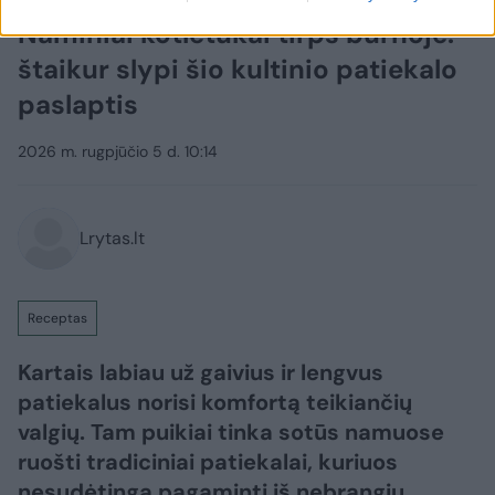
Naminiai kotletukai tirps burnoje:
štaikur slypi šio kultinio patiekalo
paslaptis
2026 m. rugpjūčio 5 d. 10:14
Lrytas.lt
Receptas
Kartais labiau už gaivius ir lengvus
patiekalus norisi komfortą teikiančių
valgių. Tam puikiai tinka sotūs namuose
ruošti tradiciniai patiekalai, kuriuos
nesudėtinga pagaminti iš nebrangių