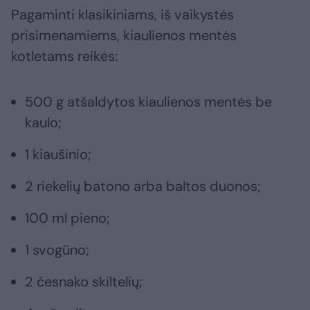
Pagaminti klasikiniams, iš vaikystės
prisimenamiems, kiaulienos mentės
kotletams reikės:
500 g atšaldytos kiaulienos mentės be
kaulo;
1 kiaušinio;
2 riekelių batono arba baltos duonos;
100 ml pieno;
1 svogūno;
2 česnako skiltelių;