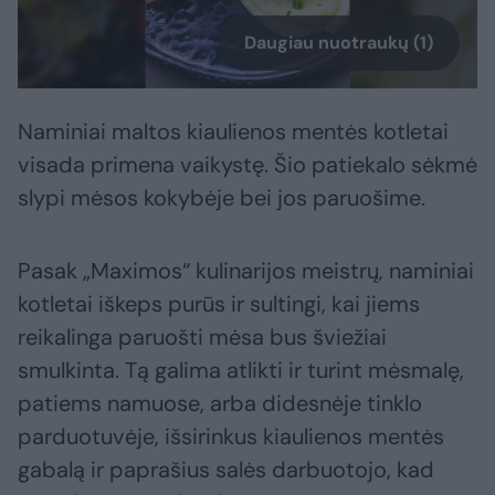
Daugiau nuotraukų (1)
Naminiai maltos kiaulienos mentės kotletai
visada primena vaikystę. Šio patiekalo sėkmė
slypi mėsos kokybėje bei jos paruošime.
Pasak „Maximos“ kulinarijos meistrų, naminiai
kotletai iškeps purūs ir sultingi, kai jiems
reikalinga paruošti mėsa bus šviežiai
smulkinta. Tą galima atlikti ir turint mėsmalę,
patiems namuose, arba didesnėje tinklo
parduotuvėje, išsirinkus kiaulienos mentės
gabalą ir paprašius salės darbuotojo, kad