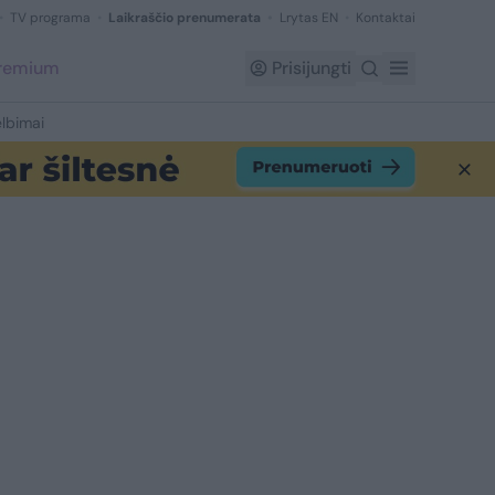
TV programa
Laikraščio prenumerata
Lrytas EN
Kontaktai
Premium
Prisijungti
lbimai