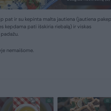
p pat ir su kepinta malta jautiena (jautiena pake
es kepdama pati išskiria riebalą) ir viskas
 padažu.
vyje nemaišome.