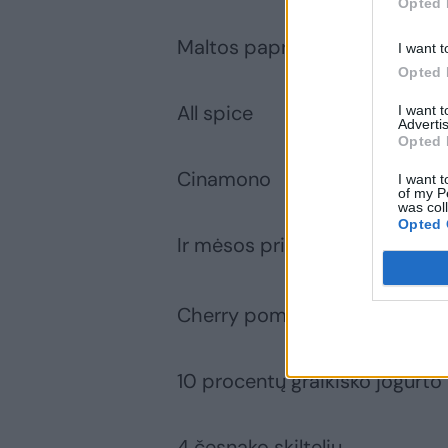
Opted 
Maltos paprikos
I want t
Opted 
All spice
I want 
Advertis
Opted 
Cinamono
I want t
of my P
was col
Opted 
Ir mėsos prieskonių (aš naudo
Cherry pomidoriukų papuoši
10 procentų graikiško jogurto
4 česnako skiltelių