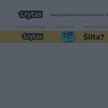
Naujausi
Skaitomiausi
Lietuvos d
Karas Ukrainoje
Žalioji erdvė
Ačiū, Prezident