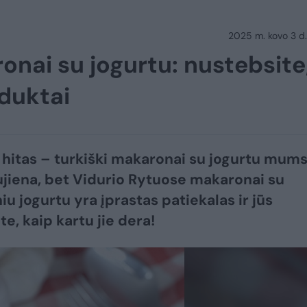
2025 m. kovo 3 d.
onai su jogurtu: nustebsite
oduktai
 hitas – turkiški makaronai su jogurtu mum
aujiena, bet Vidurio Rytuose makaronai su
iu jogurtu yra įprastas patiekalas ir jūs
e, kaip kartu jie dera!