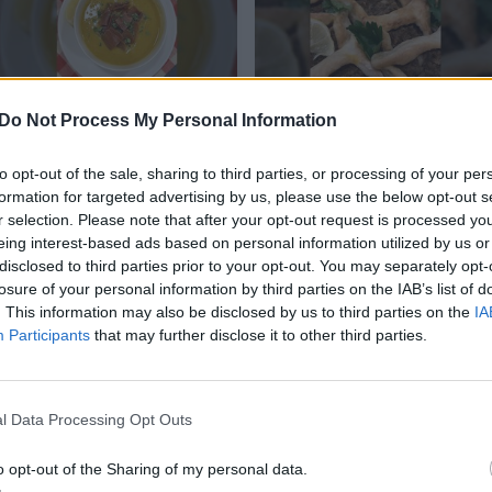
Viena populiariausių
Nuostabiai skanūs
Do Not Process My Personal Information
sriubų Vidurio
pyragaičiai su mėsa –
Rytuose – aprašyta
tobuli ir kaip
to opt-out of the sale, sharing to third parties, or processing of your per
formation for targeted advertising by us, please use the below opt-out s
net ir Biblijoje
pagrindinis
r selection. Please note that after your opt-out request is processed y
patiekalas, ar kaip
eing interest-based ads based on personal information utilized by us or
užkandis
disclosed to third parties prior to your opt-out. You may separately opt-
losure of your personal information by third parties on the IAB’s list of
. This information may also be disclosed by us to third parties on the
IA
Participants
that may further disclose it to other third parties.
gf fussili)
l Data Processing Opt Outs
o opt-out of the Sharing of my personal data.