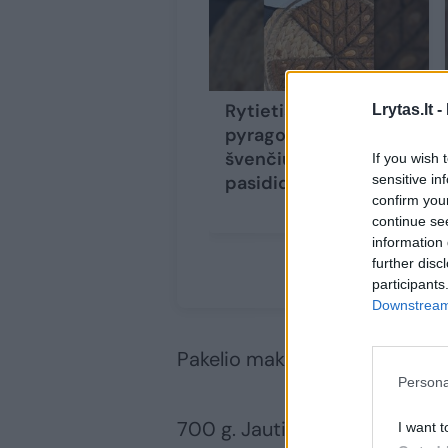
Rytietiškas mėsos
Lrytas.lt -
pyrago receptas:
švenčių stalo
If you wish 
sensitive in
pasididžiavimas
confirm you
continue se
information 
further disc
participants
Downstream 
Pakelio makaronų (aš naudojau 
Persona
700 g. Jautienos faršo
I want t