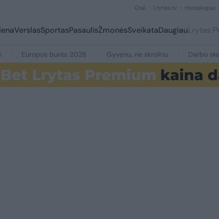
Orai
Lrytas.tv
Horoskopai
iena
Verslas
Sportas
Pasaulis
Žmonės
Sveikata
Daugiau
Lrytas 
e
Europos burės 2026
Gyvenu, ne skrolinu
Darbo ske