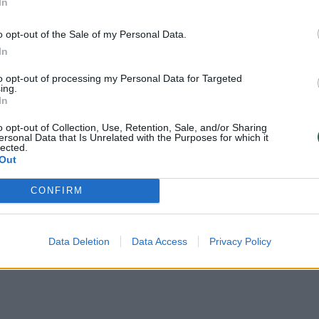
In
o opt-out of the Sale of my Personal Data.
In
to opt-out of processing my Personal Data for Targeted
ing.
In
o opt-out of Collection, Use, Retention, Sale, and/or Sharing
ersonal Data that Is Unrelated with the Purposes for which it
lected.
Out
ju santa maria)
CONFIRM
mui
Data Deletion
Data Access
Privacy Policy