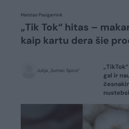
Maistas
Pasigamink
„Tik Tok“ hitas – makar
kaip kartu dera šie pr
„TikTok“
Julija „Sumac Spice“
gal ir n
česnakin
nustebsit