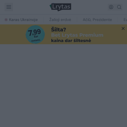
Karas Ukrainoje
Žalioji erdvė
Ačiū, Prezidente
E