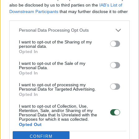
ištirpintą sviestą, vanilinį cukrų ir žiupsnį
also be disclosed by us to third parties on the
IAB’s List of
Downstream Participants
that may further disclose it to other
druskos.
third parties.
Įmaišykite aktyvuotą mielių mišinį, tada
Personal Data Processing Opt Outs
palaipsniui berkite miltus.
I want to opt-out of the Sharing of my
personal data.
Opted In
Minkykite ~10 min., kol tešla bus elastinga,
šiek tiek lipni, bet nelimpanti.
I want to opt-out of the Sale of my
Personal Data.
Opted In
Uždengite ir kildinkite 1–1,5 val., kol
padvigubės.
I want to opt-out of processing my
Personal Data for Targeted Advertising.
Opted In
2. Įdaro paruošimas
I want to opt-out of Collection, Use,
Retention, Sale, and/or Sharing of my
Personal Data that Is Unrelated with the
Purposes for which it was collected.
Opted Out
Minkštą sviestą sumaišykite su rudu
cukrumi ir cinamonu iki vientisos pastos.
CONFIRM