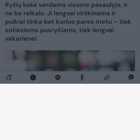
Ryžių košė verdama visame pasaulyje, ir
ne be reikalo. Ji lengvai virškinama ir
puikiai tinka bet kuriuo paros metu – tiek
sotiesiems pusryčiams, tiek lengvai
vakarienei.
Daugiau nuotraukų (1)