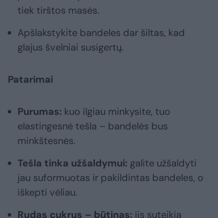
tiek tirštos masės.
Apšlakstykite bandeles dar šiltas, kad
glajus švelniai susigertų.
Patarimai
Purumas:
kuo ilgiau minkysite, tuo
elastingesnė tešla – bandelės bus
minkštesnės.
Tešla tinka užšaldymui:
galite užšaldyti
jau suformuotas ir pakildintas bandeles, o
iškepti vėliau.
Rudas cukrus – būtinas:
jis suteikia