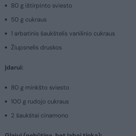
80 g ištirpinto sviesto
50 g cukraus
1 arbatinis šaukštelis vanilinio cukraus
Žiupsnelis druskos
Įdarui:
80 g minkšto sviesto
100 g rudojo cukraus
2 šaukštai cinamono
Glajui (nebūtina, bet labai tinka):