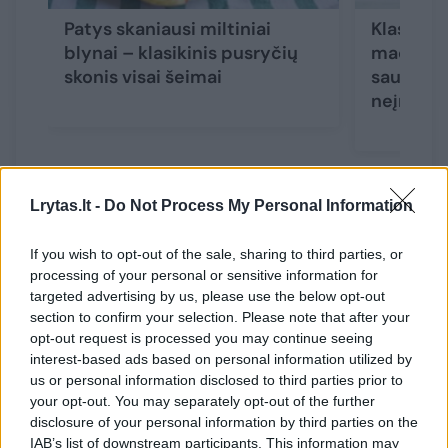
Patys skaniausi miltiniai
Klasikini
blynai – klasikinis pusryčių
macaron
skonis visai šeimai
sausainėl
neįmanom
Lrytas.lt -
Do Not Process My Personal Information
Cinamono bandelių paruošimo būdas
If you wish to opt-out of the sale, sharing to third parties, or
processing of your personal or sensitive information for
1. Tešlos paruošimas
targeted advertising by us, please use the below opt-out
section to confirm your selection. Please note that after your
opt-out request is processed you may continue seeing
Į šiltą pieną įmaišykite mieles ir cukrų,
interest-based ads based on personal information utilized by
us or personal information disclosed to third parties prior to
palikite 10 min., kol suputos.
your opt-out. You may separately opt-out of the further
disclosure of your personal information by third parties on the
Į dubenį įmuškite kiaušinį, supilkite
IAB’s list of downstream participants. This information may