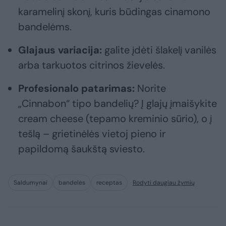
karamelinį skonį, kuris būdingas cinamono
bandelėms.
Glajaus variacija:
galite įdėti šlakelį vanilės
arba tarkuotos citrinos žievelės.
Profesionalo patarimas:
Norite
„Cinnabon“ tipo bandelių? Į glajų įmaišykite
cream cheese (tepamo kreminio sūrio), o į
tešlą – grietinėlės vietoj pieno ir
papildomą šaukštą sviesto.
Saldumynai
bandelės
receptas
Rodyti daugiau žymių