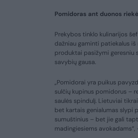
Pomidoras ant duonos riekė
Prekybos tinklo kulinarijos še
dažniau gaminti patiekalus iš
produktai pasižymi geresniu 
savybių gausa.
„Pomidorai yra puikus pavyzd
sulčių kupinus pomidorus – re
saulės spindulį. Lietuviai tik
bet kartais genialumas slypi 
sumuštinius – bet jie gali tapt
madingiesiems avokadams“, –