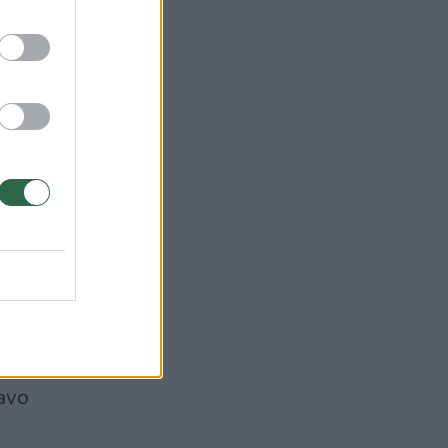
uos
rieš
savo