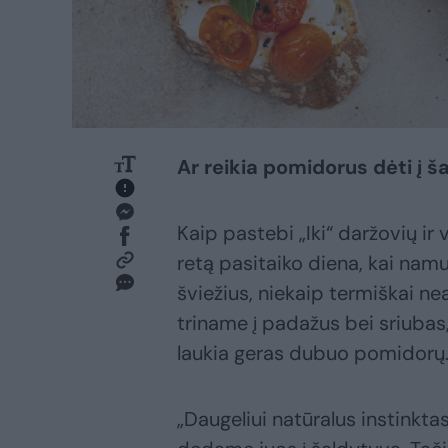
Ar reikia pomidorus dėti į š
Kaip pastebi „Iki“ daržovių ir
retą pasitaiko diena, kai nam
šviežius, niekaip termiškai n
triname į padažus bei sriubas
laukia geras dubuo pomidorų
„Daugeliui natūralus instinktas