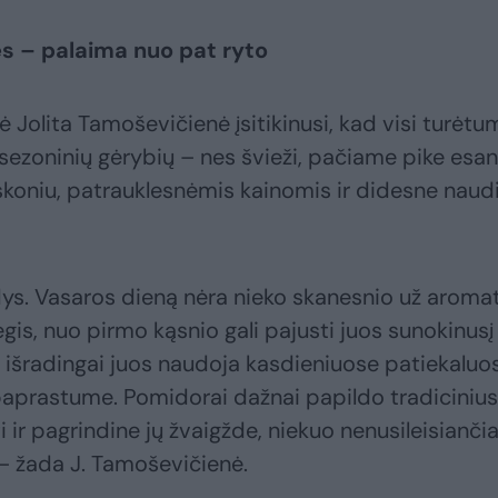
s – palaima nuo pat ryto
fė Jolita Tamoševičienė įsitikinusi, kad visi turėtu
 sezoninių gėrybių – nes švieži, pačiame pike esa
skoniu, patrauklesnėmis kainomis ir didesne naud
ys. Vasaros dieną nėra nieko skanesnio už aromat
gis, nuo pirmo kąsnio gali pajusti juos sunokinusį
rai išradingai juos naudoja kasdieniuose patiekaluo
paprastume. Pomidorai dažnai papildo tradicinius
i ir pagrindine jų žvaigžde, niekuo nenusileisianči
 žada J. Tamoševičienė.