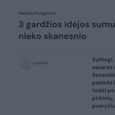
Maistas
Pasigamink
3 gardžios idėjos sumu
nieko skanesnio
Sultingi
Lrytas.lt
vasaros 
Sezonišk
padeda i
todėl po
pirkinių,
pusryčiu