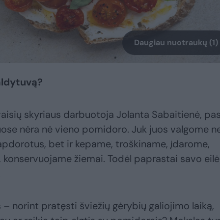
Daugiau nuotraukų (1)
aldytuvą?
 vaisių skyriaus darbuotoja Jolanta Sabaitienė, pa
uose nėra nė vieno pomidoro. Juk juos valgome ne
eapdorotus, bet ir kepame, troškiname, įdarome,
, konservuojame žiemai. Todėl paprastai savo eilė
.
 – norint pratęsti šviežių gėrybių galiojimo laiką,