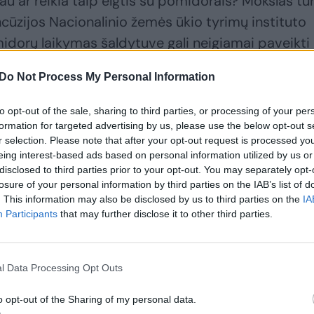
u ar reikia taip elgtis su pomidorais? Mokslas tur
ūzijos Nacionalinio žemės ūkio tyrimų instituto
idorų laikymas šaldytuve gali neigiamai paveikti 
pomidorus susilpnėja jų aromatas, minkštimas gali
Do Not Process My Personal Information
e toks išraiškingas“, – paaiškina J. Sabaitienė.
to opt-out of the sale, sharing to third parties, or processing of your per
formation for targeted advertising by us, please use the below opt-out s
vė rekomenduoja pomidorus palikti kambario
r selection. Please note that after your opt-out request is processed y
uri stovėti tamsioje vietoje, bet geriau vengti
eing interest-based ads based on personal information utilized by us or
disclosed to third parties prior to your opt-out. You may separately opt-
losure of your personal information by third parties on the IAB’s list of
. This information may also be disclosed by us to third parties on the
IA
Participants
that may further disclose it to other third parties.
l Data Processing Opt Outs
o opt-out of the Sharing of my personal data.