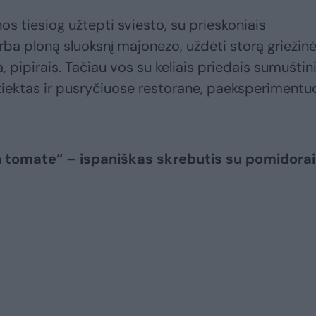
s tiesiog užtepti sviesto, su prieskoniais
ba ploną sluoksnį majonezo, uždėti storą griežinė
 pipirais. Tačiau vos su keliais priedais sumuštin
atiektas ir pusryčiuose restorane, paeksperimentu
n tomate“ – ispaniškas skrebutis su pomidorai