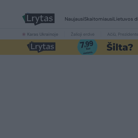
Naujausi
Skaitomiausi
Lietuvos d
Karas Ukrainoje
Žalioji erdvė
Ačiū, Prezident