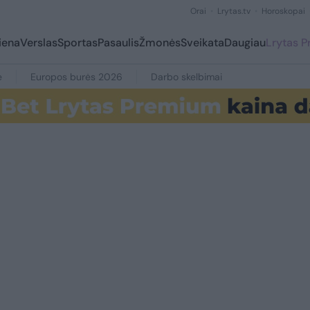
Orai
Lrytas.tv
Horoskopai
iena
Verslas
Sportas
Pasaulis
Žmonės
Sveikata
Daugiau
Lrytas 
e
Europos burės 2026
Darbo skelbimai