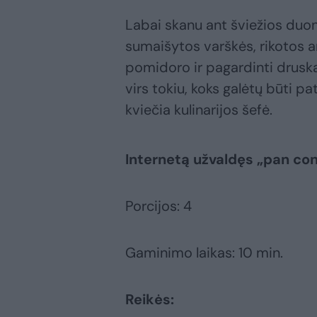
Labai skanu ant šviežios duono
sumaišytos varškės, rikotos ar
pomidoro ir pagardinti druska,
virs tokiu, koks galėtų būti p
kviečia kulinarijos šefė.
Internetą užvaldęs „pan co
Porcijos: 4
Gaminimo laikas: 10 min.
Reikės: