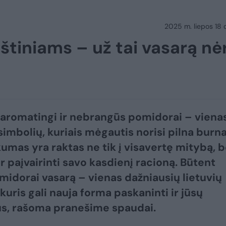
2025 m. liepos 18 d.
štiniams – už tai vasarą nė
, aromatingi ir nebrangūs pomidorai – vienas
simbolių, kuriais mėgautis norisi pilna burna
umas yra raktas ne tik į visavertę mitybą, b
r paįvairinti savo kasdienį racioną. Būtent
midorai vasarą – vienas dažniausių lietuvių
 kuris gali nauja forma paskaninti ir jūsų
s, rašoma pranešime spaudai.