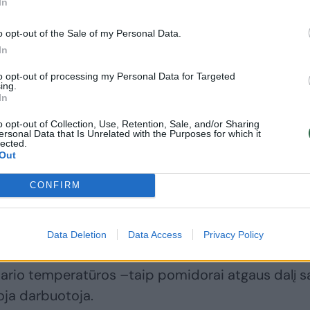
In
o opt-out of the Sale of my Personal Data.
In
Ir skubantiems, ir
Šakotis, desertas,
norintiems
rūkytas viščiukas –
to opt-out of processing my Personal Data for Targeted
ing.
pasilepinti: traškus
ant laužo galima
In
sumuštinis su
pagaminti viską:
o opt-out of Collection, Use, Retention, Sale, and/or Sharing
cukinijų pesto ir
dalijasi vasarišku
ersonal Data that Is Unrelated with the Purposes for which it
tįstančiu sūriu
pusryčių receptu
(1)
lected.
Out
CONFIRM
ika – jei pomidorai jau svyra į pernokimo pusę, j
Data Deletion
Data Access
Privacy Policy
, kur šis procesas sulėtės. Tačiau tuomet patariu p
mbario temperatūros –taip pomidorai atgaus dalį 
oja darbuotoja.