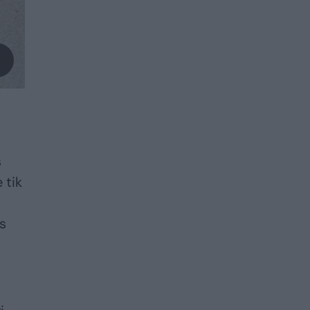
s
 tik
s