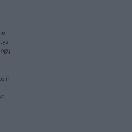
me
ntys
ingų
o ir
se,
a