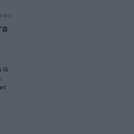
 10:11
ra
 iš
.
et