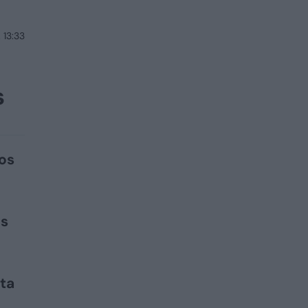
 13:33
s
vos
us
ita