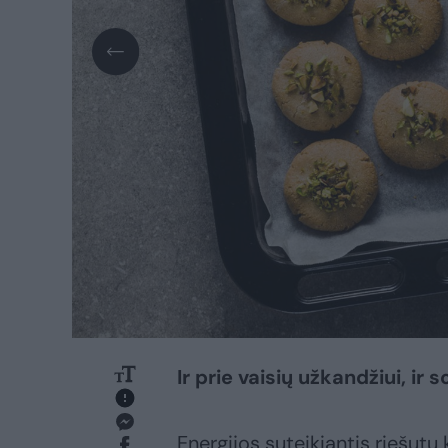
Ir prie vaisių užkandžiui, ir 
Energijos suteikiantis riešutų