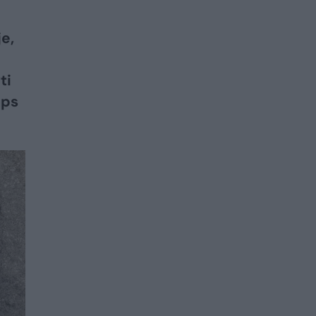
e,
–
ti
aps