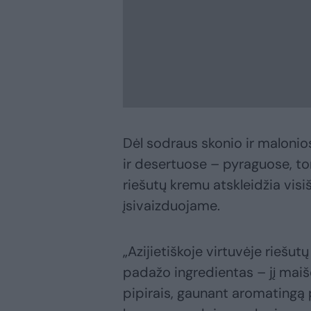
Dėl sodraus skonio ir maloni
ir desertuose – pyraguose, tor
riešutų kremu atskleidžia visi
įsivaizduojame.
„Azijietiškoje virtuvėje riešu
padažo ingredientas – jį maišo
pipirais, gaunant aromatingą 