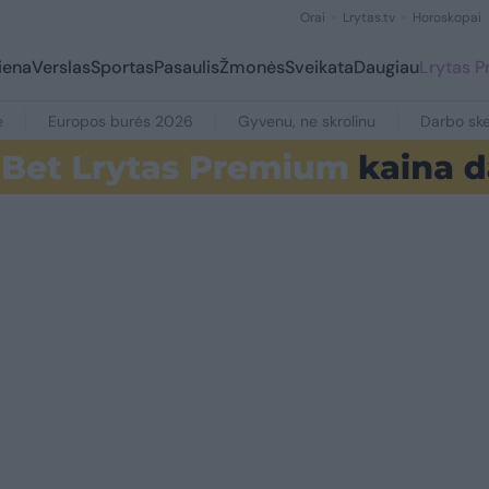
Orai
Lrytas.tv
Horoskopai
iena
Verslas
Sportas
Pasaulis
Žmonės
Sveikata
Daugiau
Lrytas 
e
Europos burės 2026
Gyvenu, ne skrolinu
Darbo ske