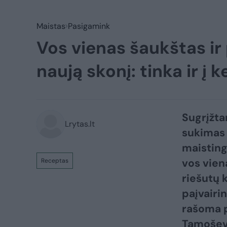
Maistas
Pasigamink
Vos vienas šaukštas ir 
naują skonį: tinka ir į 
Sugrįžtan
Lrytas.lt
sukimas 
maisting
vos vien
Receptas
riešutų 
paįvairin
rašoma p
Tamoševi