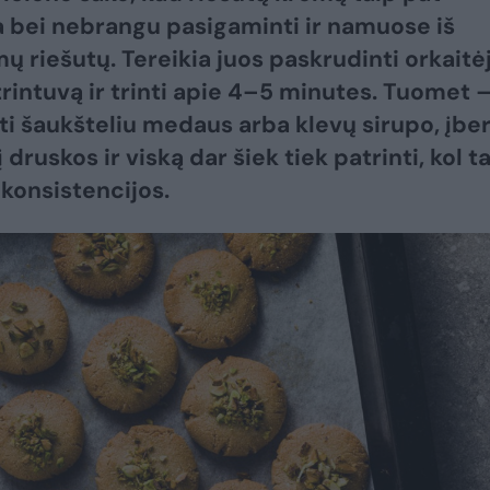
 bei nebrangu pasigaminti ir namuose iš
 riešutų. Tereikia juos paskrudinti orkaitėj
 trintuvą ir trinti apie 4–5 minutes. Tuomet 
ti šaukšteliu medaus arba klevų sirupo, įber
 druskos ir viską dar šiek tiek patrinti, kol t
konsistencijos.