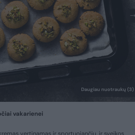
Daugiau nuotraukų (3)
sočiai vakarienei
 kremas vertinamas ir sportuojančių, ir sveikos