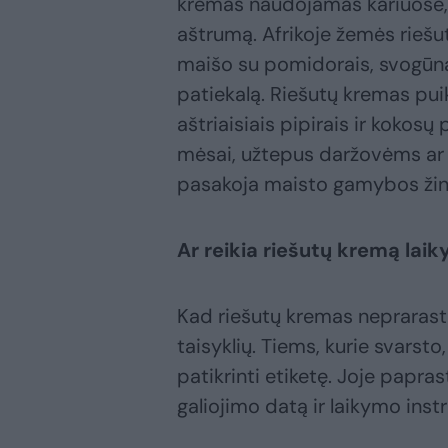
kremas naudojamas kariuose, 
aštrumą. Afrikoje žemės riešut
maišo su pomidorais, svogūnai
patiekalą. Riešutų kremas puik
aštriaisiais pipirais ir kokosų
mėsai, užtepus daržovėms ar 
pasakoja maisto gamybos žin
Ar reikia riešutų kremą laik
Kad riešutų kremas neprarastų
taisyklių. Tiems, kurie svarsto
patikrinti etiketę. Joje papra
galiojimo datą ir laikymo instr