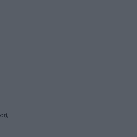
t
orį,