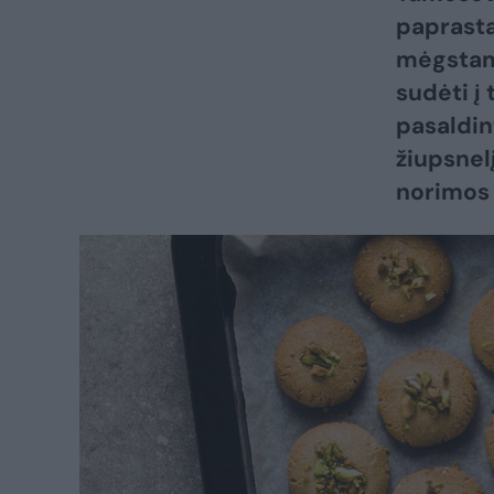
paprasta
mėgstamų
sudėti į
pasaldin
žiupsnelį
norimos 