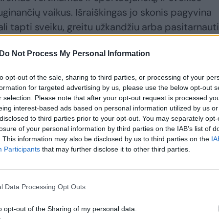
uginančių vaikus. Išraiškingas jo skonis pagyvina
gali tapti sveiku, greitu užkandžiu arba pasitarnauti
Do Not Process My Personal Information
tų kremas gali tapti ir slapta korta siekiant į mit
to opt-out of the sale, sharing to third parties, or processing of your per
al ne kiekvienas vaikas su malonumu triauškia vie
formation for targeted advertising by us, please use the below opt-out s
r selection. Please note that after your opt-out request is processed y
o skiltelės užtepsite šiek tiek riešutų kremo – tai v
eing interest-based ads based on personal information utilized by us or
utų kremas labai skaniai dera ir su bananais, taip 
disclosed to third parties prior to your opt-out. You may separately opt-
losure of your personal information by third parties on the IAB’s list of
tikinkite patys.
. This information may also be disclosed by us to third parties on the
IA
Participants
that may further disclose it to other third parties.
alų bei vitaminų gausa, įskaitant E, B3 ir B6, foli
Tiesa, jis ir gana kaloringas, todėl saikas turėtų bū
l Data Processing Opt Outs
gant ir su šviežiomis gėrybėmis. Tačiau didelis rieš
nereikia daug – skonis pakankamai stiprus ir taip.
o opt-out of the Sharing of my personal data.