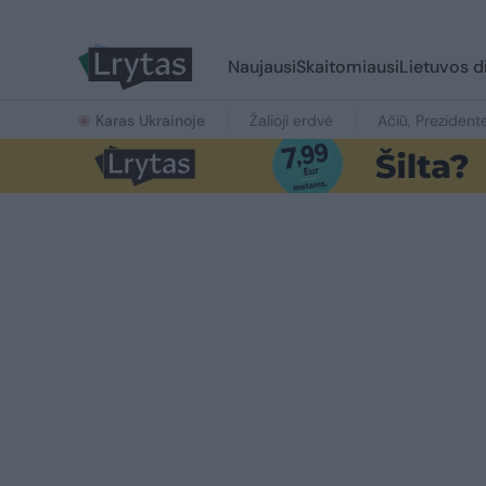
Naujausi
Skaitomiausi
Lietuvos d
Karas Ukrainoje
Žalioji erdvė
Ačiū, Prezident