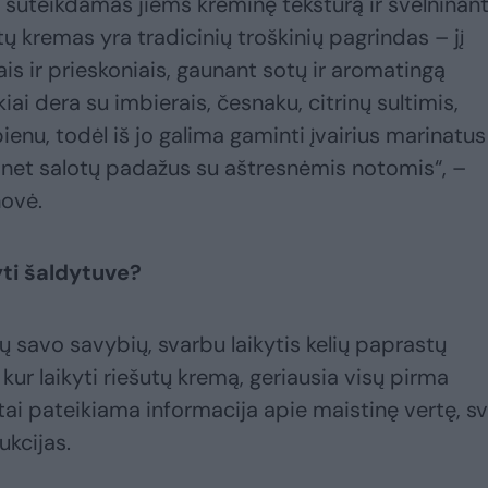
suteikdamas jiems kreminę tekstūrą ir švelninan
ų kremas yra tradicinių troškinių pagrindas – jį
s ir prieskoniais, gaunant sotų ir aromatingą
iai dera su imbierais, česnaku, citrinų sultimis,
 pienu, todėl iš jo galima gaminti įvairius marinatus
net salotų padažus su aštresnėmis notomis“, –
ovė.
yti šaldytuve?
 savo savybių, svarbu laikytis kelių paprastų
, kur laikyti riešutų kremą, geriausia visų pirma
stai pateikiama informacija apie maistinę vertę, sv
ukcijas.