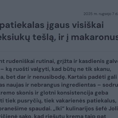
2025 m. rugsėjo 7 d.
patiekalas įgaus visiškai
keksiukų tešlą, ir į makaronu
t rudeniškai rutinai, grįžta ir kasdienis gal
– ką ruošti valgyti, kad būtų ne tik skanu,
a, bet dar ir nenusibodę. Kartais padėti gali
as naujas ir nebrangus ingredientas – sodr
kremo skonis ir glotni konsistencija geba
ti tiek pusryčių, tiek vakarienės patiekalus,
ranešime spaudai. „Iki“ kulinarijos šefė Jol
čienė sako, kad riešutų kremą taip pat