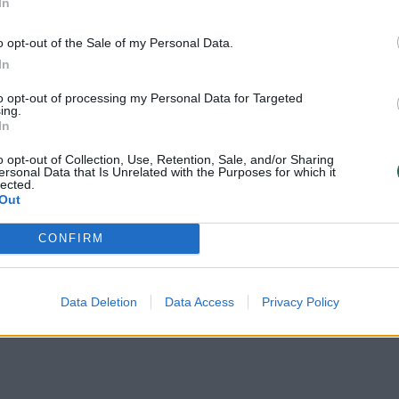
In
emą sumaišyti su graikišku jogurtu ir pateikti kaip
s mirkyti“, – idėja dalijasi J. Tamoševičienė.
o opt-out of the Sale of my Personal Data.
In
amų makaronų parduotuvėje – tūkstančiai lankytoj
to opt-out of processing my Personal Data for Targeted
ing.
e
In
o opt-out of Collection, Use, Retention, Sale, and/or Sharing
ersonal Data that Is Unrelated with the Purposes for which it
lected.
Out
CONFIRM
Data Deletion
Data Access
Privacy Policy