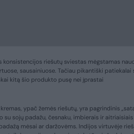
os konsistencijos riešutų sviestas mėgstamas nau
tuose, sausainiuose. Tačiau pikantiški patiekalai 
škai kitą šio produkto pusę nei įprastai
tų kremas, ypač žemės riešutų, yra pagrindinis „sat
 su sojų padažu, česnaku, imbierais ir aitriaisiais
padažą mėsai ar daržovėms. Indijos virtuvėje rie