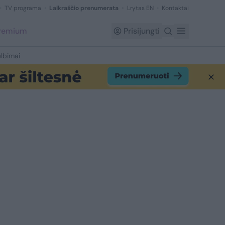
TV programa
Laikraščio prenumerata
Lrytas EN
Kontaktai
Premium
Prisijungti
lbimai