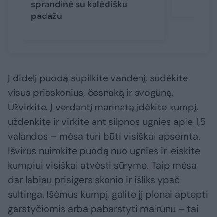
sprandinė su kalėdišku
padažu
Į didelį puodą supilkite vandenį, sudėkite
visus prieskonius, česnaką ir svogūną.
Užvirkite. Į verdantį marinatą įdėkite kumpį,
uždenkite ir virkite ant silpnos ugnies apie 1,5
valandos – mėsa turi būti visiškai apsemta.
Išvirus nuimkite puodą nuo ugnies ir leiskite
kumpiui visiškai atvėsti sūryme. Taip mėsa
dar labiau prisigers skonio ir išliks ypač
sultinga. Išėmus kumpį, galite jį plonai aptepti
garstyčiomis arba pabarstyti mairūnu – tai