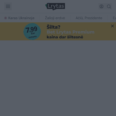
Karas Ukrainoje
Žalioji erdvė
Ačiū, Prezidente
E