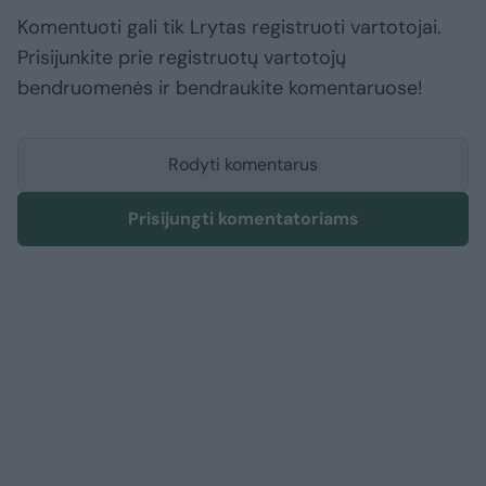
Komentuoti gali tik Lrytas registruoti vartotojai.
Prisijunkite prie registruotų vartotojų
bendruomenės ir bendraukite komentaruose!
Rodyti komentarus
Prisijungti komentatoriams