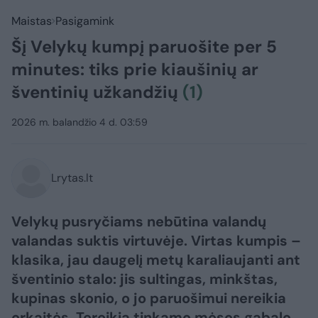
Maistas
Pasigamink
Šį Velykų kumpį paruošite per 5
minutes: tiks prie kiaušinių ar
šventinių užkandžių
(1)
2026 m. balandžio 4 d. 03:59
Lrytas.lt
Velykų pusryčiams nebūtina valandų
valandas suktis virtuvėje. Virtas kumpis –
klasika, jau daugelį metų karaliaujanti ant
šventinio stalo: jis sultingas, minkštas,
kupinas skonio, o jo paruošimui nereikia
orkaitės. Tereikia tinkamo mėsos gabalo,