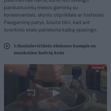
pasirinkimas tiems, kurie nori išvengti
parduotuvinių mėsos gaminių su
konservantais, skonio stiprikliais ar fosfatais.
Pasigaminę patys, būsite tikri, kad ant
šventinio stalo patieksite kažką ypatingo.
I.Stasiulevičiūtės elnienos kumpis su
muskatine bulvių koše