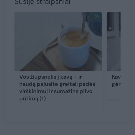
Susiję straipsniai
Vos žiupsnelis į kavą – ir
Kava: mit
naudą pajusite greitai: padės
gėrimą, k
virškinimui ir sumažins pilvo
pūtimą
(1)