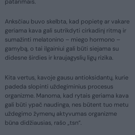
patarimais.
Anksčiau buvo skelbta, kad popietę ar vakare
geriama kava gali sutrikdyti cirkadinį ritmą ir
sumažinti melatonino – miego hormono –
gamybą, o tai ilgainiui gali būti siejama su
didesne širdies ir kraujagyslių ligų rizika.
Kita vertus, kavoje gausu antioksidantų, kurie
padeda slopinti uždegiminius procesus
organizme. Manoma, kad rytais geriama kava
gali būti ypač naudinga, nes būtent tuo metu
uždegimo žymenų aktyvumas organizme
būna didžiausias, rašo „tsn“.