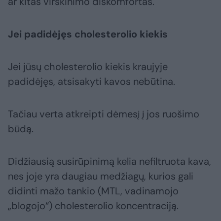
ar kitas virškinimo diskomfortas.
Jei padidėjęs cholesterolio kiekis
Jei jūsų cholesterolio kiekis kraujyje
padidėjęs, atsisakyti kavos nebūtina.
Tačiau verta atkreipti dėmesį į jos ruošimo
būdą.
Didžiausią susirūpinimą kelia nefiltruota kava,
nes joje yra daugiau medžiagų, kurios gali
didinti mažo tankio (MTL, vadinamojo
„blogojo“) cholesterolio koncentraciją.