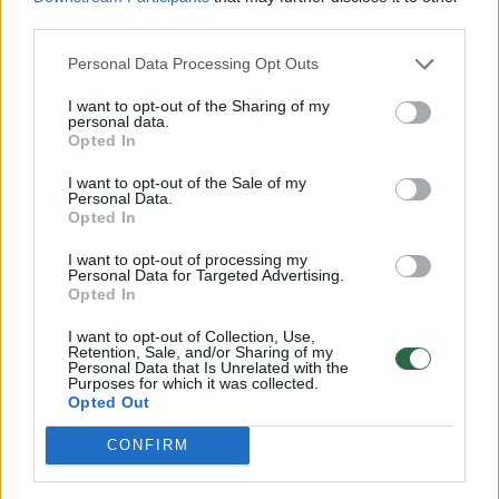
third parties.
ne tik nuo kiekio, bet ir nuo to, kada bei
kaip ji geriama.
Personal Data Processing Opt Outs
I want to opt-out of the Sharing of my
personal data.
Opted In
I want to opt-out of the Sale of my
Personal Data.
Opted In
I want to opt-out of processing my
Personal Data for Targeted Advertising.
Opted In
I want to opt-out of Collection, Use,
Retention, Sale, and/or Sharing of my
Daugiau nuotraukų (1)
Personal Data that Is Unrelated with the
Purposes for which it was collected.
Opted Out
Specialistai pataria atkreipti dėmesį į tai,
CONFIRM
kokiomis aplinkybėmis kava gali ne padėti, o