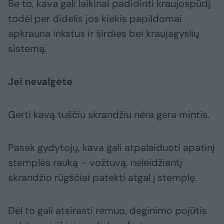
Be to, kava gali laikinai padidinti kraujospūdį,
todėl per didelis jos kiekis papildomai
apkrauna inkstus ir širdies bei kraujagyslių
sistemą.
Jei nevalgėte
Gerti kavą tuščiu skrandžiu nėra gera mintis.
Pasak gydytojų, kava gali atpalaiduoti apatinį
stemplės rauką – vožtuvą, neleidžiantį
skrandžio rūgščiai patekti atgal į stemplę.
Dėl to gali atsirasti rėmuo, deginimo pojūtis