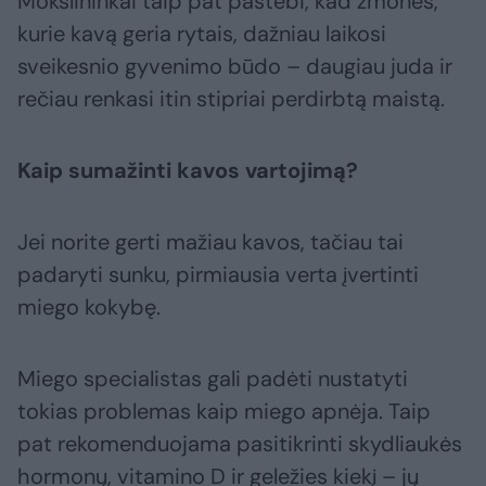
Mokslininkai taip pat pastebi, kad žmonės,
kurie kavą geria rytais, dažniau laikosi
sveikesnio gyvenimo būdo – daugiau juda ir
rečiau renkasi itin stipriai perdirbtą maistą.
Kaip sumažinti kavos vartojimą?
Jei norite gerti mažiau kavos, tačiau tai
padaryti sunku, pirmiausia verta įvertinti
miego kokybę.
Miego specialistas gali padėti nustatyti
tokias problemas kaip miego apnėja. Taip
pat rekomenduojama pasitikrinti skydliaukės
hormonų, vitamino D ir geležies kiekį – jų