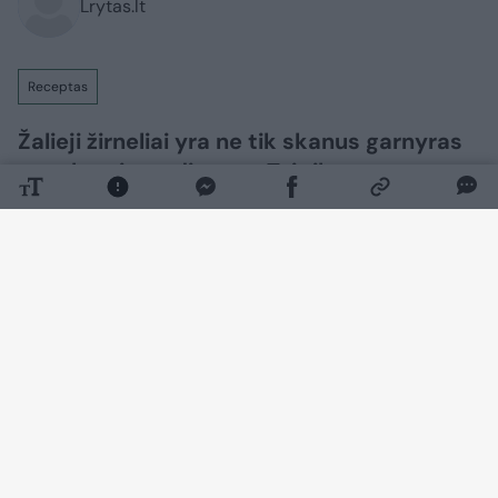
Lrytas.lt
Receptas
Žalieji žirneliai yra ne tik skanus garnyras
ar salotų ingredientas. Tai tikras vasaros,
saulės šilumos ir vitaminų gausos
simbolis. Tačiau šviežių žirnelių sezonas
trumpas, todėl kiekvienai šeimininkei kyla
klausimas: kaip išsaugoti šį vertingą
produktą ilgiems žiemos mėnesiams, kad
jis išliktų toks pat ryškus, saldus ir
naudingas?