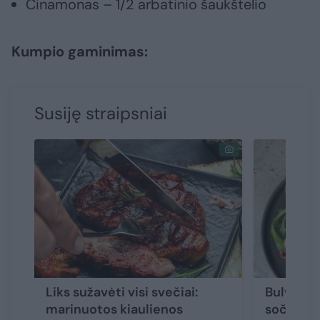
Cinamonas – 1/2 arbatinio šaukštelio
Kumpio gaminimas:
Susiję straipsniai
Liks sužavėti visi svečiai:
Bulvių ir
marinuotos kiaulienos
sočios, 