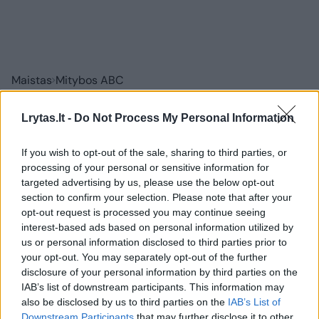
Maistas
Mitybos ABC
Dažniausios kavos gėrimo klaidos,
Lrytas.lt -
Do Not Process My Personal Information
kurias daro daugelis
(1)
If you wish to opt-out of the sale, sharing to third parties, or
2026 m. rugpjūčio 9 d. 05:41
processing of your personal or sensitive information for
targeted advertising by us, please use the below opt-out
section to confirm your selection. Please note that after your
opt-out request is processed you may continue seeing
Lrytas.lt
interest-based ads based on personal information utilized by
us or personal information disclosed to third parties prior to
Kavos vartojimas jau seniai siejamas su
your opt-out. You may separately opt-out of the further
disclosure of your personal information by third parties on the
geresne širdies sveikata ir ilgesne
IAB’s list of downstream participants. This information may
gyvenimo trukme. Tačiau naujausi tyrimai
also be disclosed by us to third parties on the
IAB’s List of
rodo, kad teigiamas jos poveikis priklauso
Downstream Participants
that may further disclose it to other