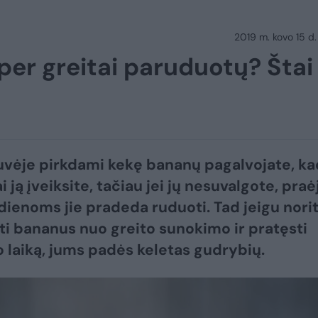
2019 m. kovo 15 d.
per greitai paruduotų? Štai
vėje pirkdami kekę bananų pagalvojate, ka
 ją įveiksite, tačiau jei jų nesuvalgote, praė
dienoms jie pradeda ruduoti. Tad jeigu nori
i bananus nuo greito sunokimo ir pratęsti
o laiką, jums padės keletas gudrybių.