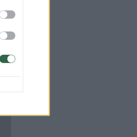
a.
ų
o
mą.