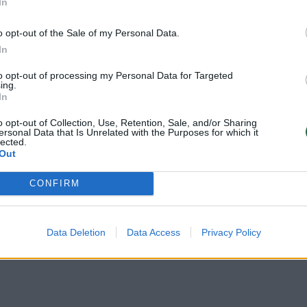
In
e, o kekės kotą apvynioti maistine plėvele ar folij
o opt-out of the Sale of my Personal Data.
In
bananus laikyti atokiau nuo kitų vaisių, gaminanči
olių ar avokadų.
to opt-out of processing my Personal Data for Targeted
ing.
In
is bananas pradėjo ruduoti, ant jo žievės atsirad
o opt-out of Collection, Use, Retention, Sale, and/or Sharing
ersonal Data that Is Unrelated with the Purposes for which it
s. Vienas bananas gali pagreitinti kitų vaisių noki
lected.
Out
CONFIRM
ikia lupti bananą?
Data Deletion
Data Access
Privacy Policy