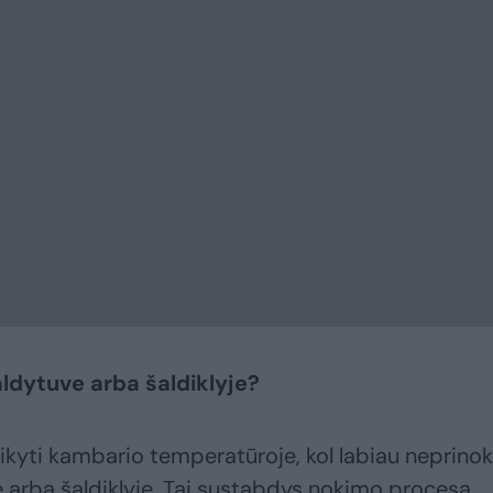
aldytuve arba šaldiklyje?
aikyti kambario temperatūroje, kol labiau neprinok
ve arba šaldiklyje. Tai sustabdys nokimo procesą.