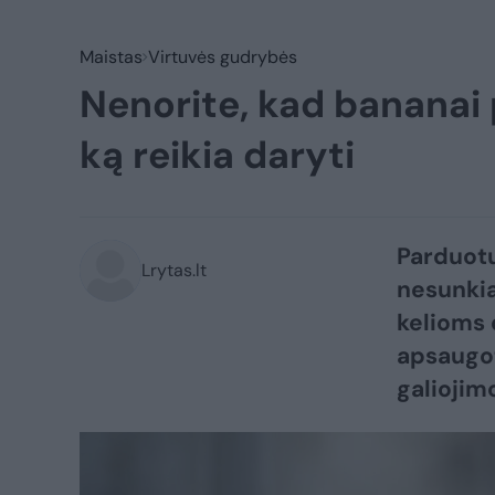
Maistas
Virtuvės gudrybės
Nenorite, kad bananai 
ką reikia daryti
Parduotu
Lrytas.lt
nesunkiai
kelioms 
apsaugot
galiojim