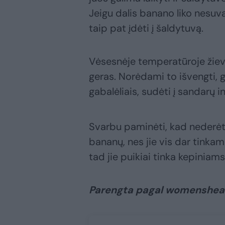
Jeigu dalis banano liko nesuvalg
taip pat įdėti į šaldytuvą.
Vėsesnėje temperatūroje žievel
geras. Norėdami to išvengti, 
gabalėliais, sudėti į sandarų ind
Svarbu paminėti, kad nederėtų
bananų, nes jie vis dar tinka
tad jie puikiai tinka kepiniams
Parengta pagal womenshe