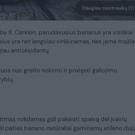
Daugiau nuotraukų (1)
by K. Cannon, parudavusius bananus yra visiškai
aisius yra net lengviau virškinamas, nes jame maži
iau antioksidantų.
juos nuo greito nokimo ir pratęsti galiojimo
rybių.
štimas nokdamas gali pakeisti spalvą dėl įvairių
ėl paties banano natūraliai gaminamų etileno dujų