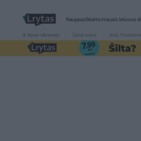
Naujausi
Skaitomiausi
Lietuvos d
Karas Ukrainoje
Žalioji erdvė
Ačiū, Prezident