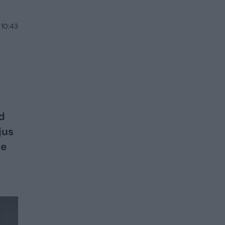
 10:43
d
jus
te