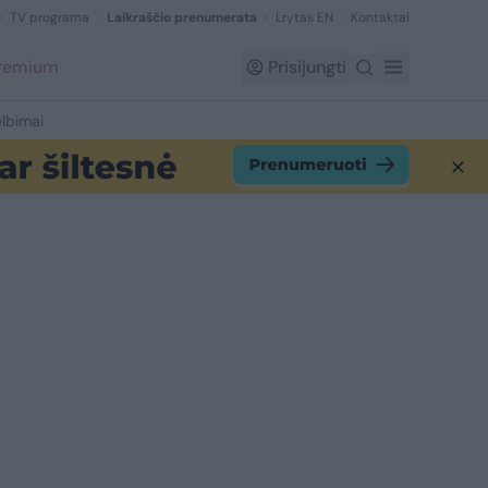
TV programa
Laikraščio prenumerata
Lrytas EN
Kontaktai
Premium
Prisijungti
lbimai