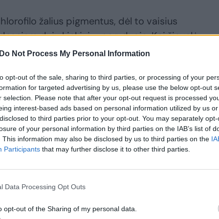
hlorofilo žalius pigmentus, dėl to vaisius
desniam dujų kiekiui – paruduoja. Kai žievelė
mas į deguonį, taip pat pakeičia spalvą. Šis proc
Do Not Process My Personal Information
ja“, – papasakojo mitybos specialistė.
to opt-out of the sale, sharing to third parties, or processing of your per
formation for targeted advertising by us, please use the below opt-out s
 šių procesų?
r selection. Please note that after your opt-out request is processed y
eing interest-based ads based on personal information utilized by us or
disclosed to third parties prior to your opt-out. You may separately opt-
losure of your personal information by third parties on the IAB’s list of
ikyti bananus plastikiniuose maišeliuose ir leisti
. This information may also be disclosed by us to third parties on the
IA
naną.
Participants
that may further disclose it to other third parties.
kalinate“ ir etileno dujas, todėl bananai greičiau
l Data Processing Opt Outs
o opt-out of the Sharing of my personal data.