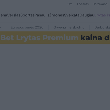
Orai
Lrytas.tv
Horoskopai
iena
Verslas
Sportas
Pasaulis
Žmonės
Sveikata
Daugiau
Lrytas 
e
Europos burės 2026
Gyvenu, ne skrolinu
Darbo ske