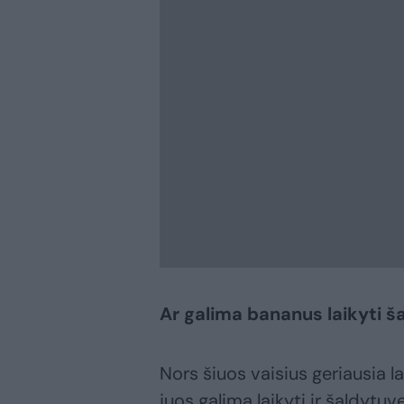
Ar galima bananus laikyti š
Nors šiuos vaisius geriausia l
juos galima laikyti ir šaldytu