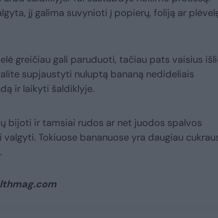
yta, jį galima suvynioti į popierų, foliją ar plėvelę
ė greičiau gali paruduoti, tačiau pats vaisius išl
galite supjaustyti nuluptą bananą nedideliais
ą ir laikyti šaldiklyje.
 bijoti ir tamsiai rudos ar net juodos spalvos
mi valgyti. Tokiuose bananuose yra daugiau cukraus
.
althmag.com