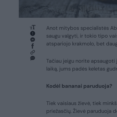
Anot mitybos specialistės Ab
saugu valgyti, ir tokio tipo v
atspariojo krakmolo, bet daug
Tačiau jeigu norite apsaugoti 
laiką, jums padės keletas gud
Kodėl bananai paruduoja?
Tiek vaisiaus žievė, tiek mink
priežasčių. Žievė paruduoja d