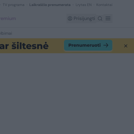
TV programa
Laikraščio prenumerata
Lrytas EN
Kontaktai
Premium
Prisijungti
lbimai