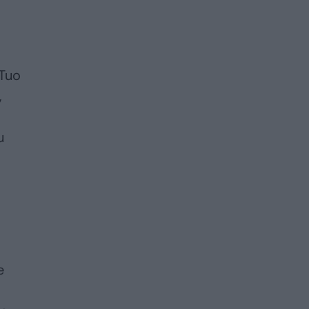
 Tuo
,
u
e