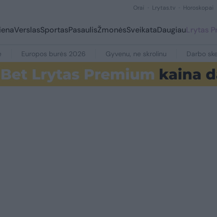
Orai
Lrytas.tv
Horoskopai
iena
Verslas
Sportas
Pasaulis
Žmonės
Sveikata
Daugiau
Lrytas 
e
Europos burės 2026
Gyvenu, ne skrolinu
Darbo ske