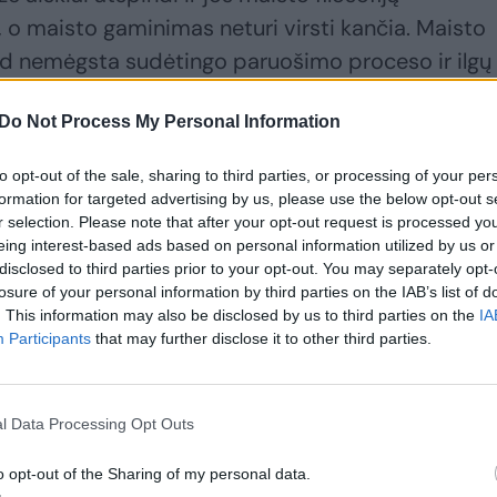
o maisto gaminimas neturi virsti kančia. Maisto
 kad nemėgsta sudėtingo paruošimo proceso ir ilgų
Kaip ji suranda balansą tarp įdomaus skonio ir
Do Not Process My Personal Information
to opt-out of the sale, sharing to third parties, or processing of your per
emėgstu suktis virtuvėje ilgai, o valgyti skaniai –
formation for targeted advertising by us, please use the below opt-out s
r selection. Please note that after your opt-out request is processed y
aminti patiekalą greičiau, priverčia pasukti galvą
eing interest-based ads based on personal information utilized by us or
uosi pažįstamą patiekalą ir pakeičiu vieną ar kitą
disclosed to third parties prior to your opt-out. You may separately opt-
losure of your personal information by third parties on the IAB’s list of
r tada atsiranda pajautimas – kas galėtų tikti, o 
. This information may also be disclosed by us to third parties on the
IA
Participants
that may further disclose it to other third parties.
l Data Processing Opt Outs
o opt-out of the Sharing of my personal data.