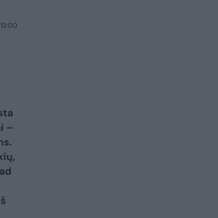
 13:00
sta
i –
ms.
kių,
kad
iš