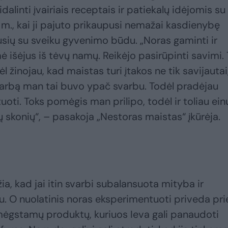
alinti įvairiais receptais ir patiekalų idėjomis su
 m., kai ji pajuto prikaupusi nemažai kasdienybę
usių su sveiku gyvenimo būdu. „Noras gaminti ir
 išėjus iš tėvų namų. Reikėjo pasirūpinti savimi.
 žinojau, kad maistas turi įtakos ne tik savijautai
į darbą man tai buvo ypač svarbu. Todėl pradėjau
uoti. Toks pomėgis man prilipo, todėl ir toliau ein
jų skonių“, – pasakoja „Nestoras maistas“ įkūrėja.
ia, kad jai itin svarbi subalansuota mityba ir
u. O nuolatinis noras eksperimentuoti priveda pri
 mėgstamų produktų, kuriuos Ieva gali panaudoti