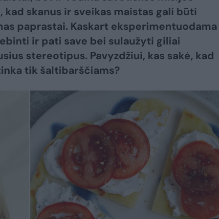
, kad skanus ir sveikas maistas gali būti
as paprastai. Kaskart eksperimentuodama 
ebinti ir pati save bei sulaužyti giliai
jusius stereotipus. Pavyzdžiui, kas sakė, kad
tinka tik šaltibarščiams?