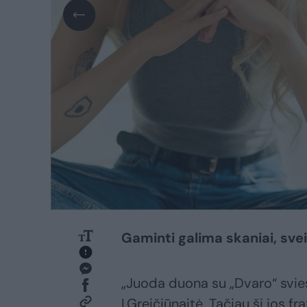
Gaminti galima skaniai, svei
„Juoda duona su „Dvaro“ svies
I.Greičiūnaitė. Tačiau ši jos fr