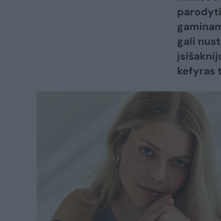
parodyti
gaminam
gali nust
įsišakni
kefyras 