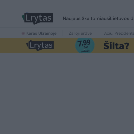
Naujausi
Skaitomiausi
Lietuvos d
Karas Ukrainoje
Žalioji erdvė
Ačiū, Prezident