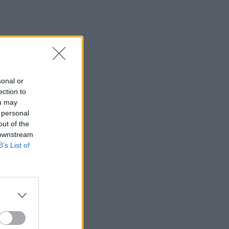
sonal or
ection to
ou may
,
 personal
out of the
 downstream
kas
B’s List of