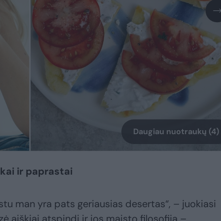
Daugiau nuotraukų (4)
kai ir paprastai
tu man yra pats geriausias desertas“, – juokiasi
azė aiškiai atspindi ir jos maisto filosofiją –