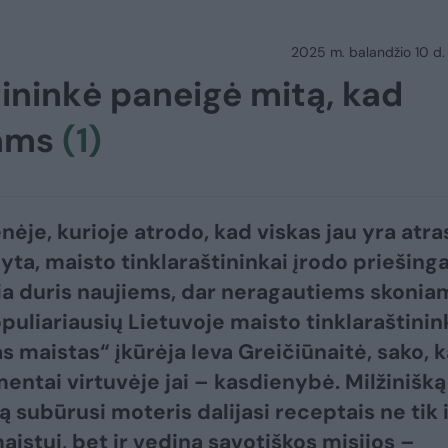
2025 m. balandžio 10 d.
tininkė paneigė mitą, kad
iams
(1)
ėje, kurioje atrodo, kad viskas jau yra atra
yta, maisto tinklaraštininkai įrodo priešinga
ria duris naujiems, dar neragautiems skonia
puliariausių Lietuvoje maisto tinklaraštinin
s maistas“ įkūrėja Ieva Greičiūnaitė, sako, 
entai virtuvėje jai – kasdienybė. Milžinišką
ą subūrusi moteris dalijasi receptais ne tik 
aistui, bet ir vedina savotiškos misijos –