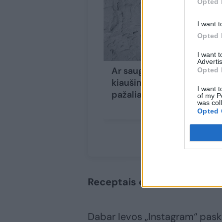
Opted 
I want t
Opted 
I want 
Advertis
Ar saugu valgyti virtą
Opted 
kiaušinį su
I want t
pažaliavusiu tryniu?
of my P
was col
Opted 
Receptais dalijasi su tūkst
Dabar Ievos „Instagram“ pask