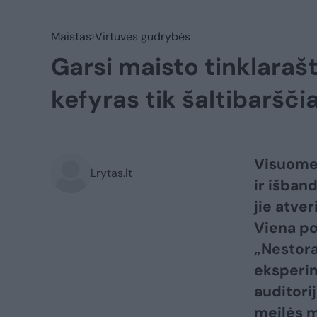
Maistas
Virtuvės gudrybės
Garsi maisto tinklaraš
kefyras tik šaltibaršč
Visuomen
Lrytas.lt
ir išband
jie atve
Viena po
„Nestora
eksperim
auditorij
meilės m