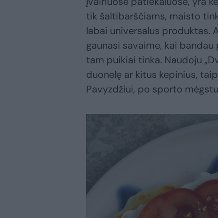
įvairiuose patiekaluose, yra ke
tik šaltibarščiams, maisto tink
labai universalus produktas. Aš
gaunasi savaime, kai bandau 
tam puikiai tinka. Naudoju „Dv
duonelę ar kitus kepinius, taip
Pavyzdžiui, po sporto mėgstu u