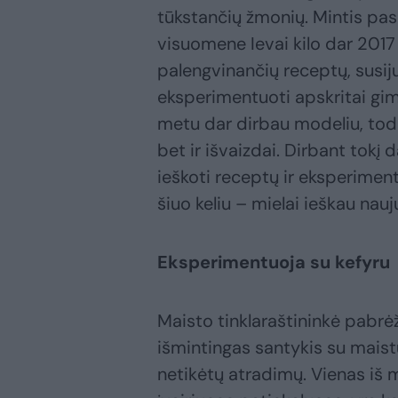
tūkstančių žmonių. Mintis pasid
visuomene Ievai kilo dar 2017
palengvinančių receptų, susij
eksperimentuoti apskritai gimė
metu dar dirbau modeliu, todėl
bet ir išvaizdai. Dirbant tok
ieškoti receptų ir eksperiment
šiuo keliu – mielai ieškau nau
Eksperimentuoja su kefyru
Maisto tinklaraštininkė pabrėž
išmintingas santykis su maist
netikėtų atradimų. Vienas iš