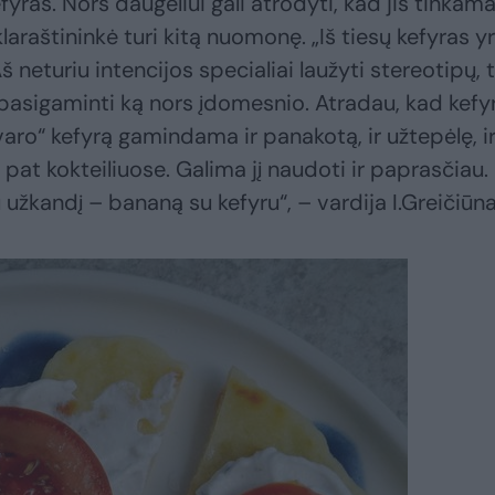
fyras. Nors daugeliui gali atrodyti, kad jis tinkam
laraštininkė turi kitą nuomonę. „Iš tiesų kefyras y
 neturiu intencijos specialiai laužyti stereotipų, t
pasigaminti ką nors įdomesnio. Atradau, kad kefy
aro“ kefyrą gamindama ir panakotą, ir užtepėlę, i
 pat kokteiliuose. Galima jį naudoti ir paprasčiau.
žkandį – bananą su kefyru“, – vardija I.Greičiūna