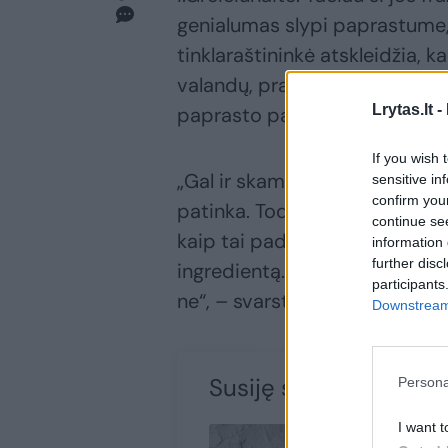
genialumas slypi paprastume, 
tinklaraštininkė atskleidžia,
valandų, praleistų virtuvėje. 
Lrytas.lt -
paprasto paruošimo?
If you wish 
„Gal ir skamba ironiškai, bet n
sensitive in
confirm you
patinka. Todėl mano noras pag
continue se
kaip tai padaryti. Dažnai renk
information 
further disc
ingredientą. Eksperimentuoju i
participants
ne“, – svarsto I.Greičiūnaitė.
Downstream 
Susiję straipsniai
Persona
I want t