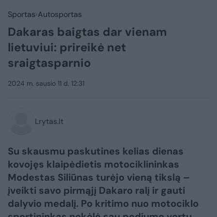
Sportas
Autosportas
Dakaras baigtas dar vienam
lietuviui: prireikė net
sraigtasparnio
2024 m. sausio 11 d. 12:31
Lrytas.lt
Su skausmu paskutines kelias dienas
kovojęs klaipėdietis motociklininkas
Modestas Siliūnas turėjo vieną tikslą –
įveikti savo pirmąjį Dakaro ralį ir gauti
dalyvio medalį. Po kritimo nuo motociklo
sportininkas nekėlė sau podiumo vertų