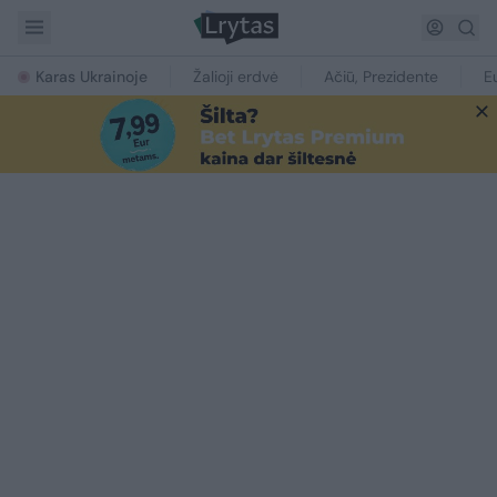
Karas Ukrainoje
Žalioji erdvė
Ačiū, Prezidente
E