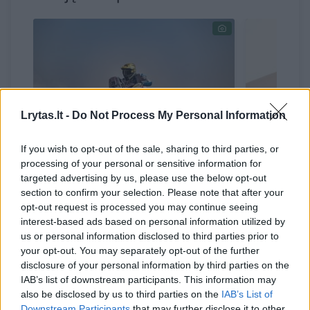
Lrytas.lt -
Do Not Process My Personal Information
If you wish to opt-out of the sale, sharing to third parties, or
processing of your personal or sensitive information for
M. Siliūnas Dakare lėtina
Šeštasis 
targeted advertising by us, please use the below opt-out
tempą: sumuštas petys vis
pirmąją 
section to confirm your selection. Please note that after your
primena apie save
daugiaus
opt-out request is processed you may continue seeing
įveikė B
interest-based ads based on personal information utilized by
us or personal information disclosed to third parties prior to
your opt-out. You may separately opt-out of the further
disclosure of your personal information by third parties on the
IAB’s list of downstream participants. This information may
also be disclosed by us to third parties on the
IAB’s List of
„Man viskas gerai, bet Dakaras baigėsi. Ačiū
Downstream Participants
that may further disclose it to other