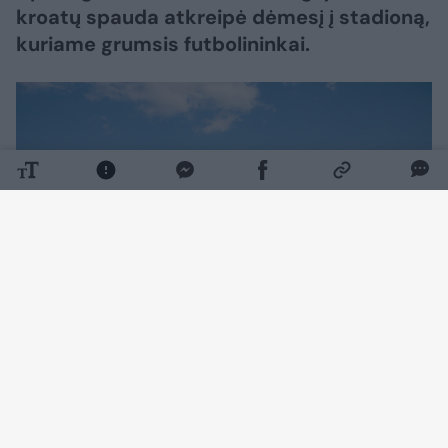
kroatų spauda atkreipė dėmesį į stadioną,
kuriame grumsis futbolininkai.
Daugiau nuotraukų (2)
Kroatijos radijas ir televizija (HRT) rungtynių
anonse pabrėžia, kad „Hajduk“ išvykoje