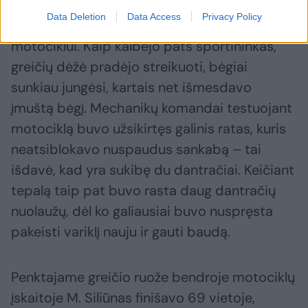
Po penktojo greičio ruožo kapitalinio
Data Deletion
Data Access
Privacy Policy
remonto reikėjo ne tik M. Siliūnui, bet ir jo
motociklui. Kaip kalbėjo pats sportininkas,
greičių dėžė pradėjo streikuoti, bėgiai
sunkiau jungėsi, kartais net išmesdavo
įmuštą bėgį. Mechanikų komandai testuojant
motociklą buvo užsikirtęs galinis ratas, kuris
neatsiblokavo nuspaudus sankabą – tai
išdavė, kad yra sukibę du dantračiai. Keičiant
tepalą taip pat buvo rasta daug dantračių
nuolaužų, dėl ko galiausiai buvo nuspręsta
pakeisti variklį nauju ir gauti baudą.
Penktajame greičio ruože bendroje motociklų
įskaitoje M. Siliūnas finišavo 69 vietoje,