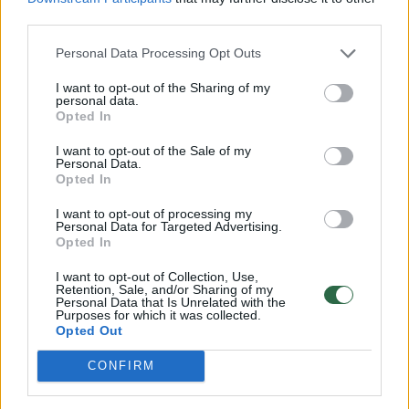
visiems. Dabar esu starte ir turbūt kažkur veš,
third parties.
berods į bivaką, iš kurio startavome,“ – rašė
Personal Data Processing Opt Outs
klaipėdietis.
I want to opt-out of the Sharing of my
personal data.
Opted In
M. Siliūno kelias Dakare tikrai nebuvo rožėmis
I want to opt-out of the Sale of my
klotas. Pirmuose etapuose klaipėdietis
Personal Data.
Opted In
neišvengė skaudžių kritimų ant akmenų.
I want to opt-out of processing my
Vienas iš kritimų antrajame greičio ruože
Personal Data for Targeted Advertising.
apdaužė ne tik motociklą, bet ir patį
Opted In
lenktynininką. Būtent po šio kritimo, ralio
I want to opt-out of Collection, Use,
Retention, Sale, and/or Sharing of my
dalyvį pradėjo kamuoti stiprūs peties
Personal Data that Is Unrelated with the
Purposes for which it was collected.
skausmai, ypatingai paaštrėjantys po ilgų
Opted Out
ralio dienų.
CONFIRM