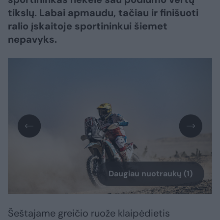
tikslų. Labai apmaudu, tačiau ir finišuoti
ralio įskaitoje sportininkui šiemet
nepavyks.
Daugiau nuotraukų (1)
Šeštajame greičio ruože klaipėdietis