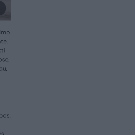
nimo
te.
ti
ose,
au,
opos,
s,