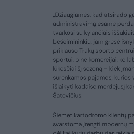
„Džiaugiamės, kad atsirado g
administravimą esame perdavę
tvarkosi su kylančiais iššūkia
bešeimininkiu, jam grėsė išny
priklauso Trakų sporto centrui
sportui, o ne komercijai, ko 
lūkesčiai šį sezoną – kiek įm
surenkamos pajamos, kurios v
išlaikyti kadaise merdėjusį 
Šatevičius.
Šiemet kartodromo klientų p
svarstoma įrengti modernų modu
dėl kai kurių darbų dar reikia