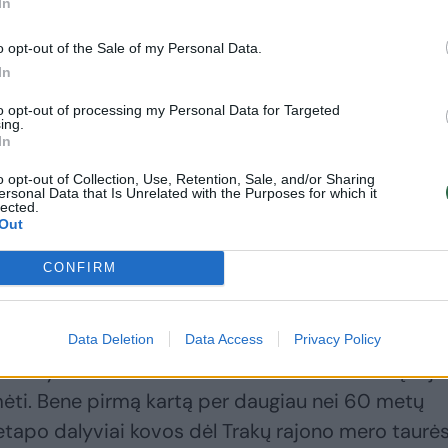
In
o opt-out of the Sale of my Personal Data.
Žemės drebėjimas
M. Schumacherio
In
„Red Bull“: vilčių
aplinkos žmogus
nepateisinusį
pravėrė šydą apie
to opt-out of processing my Personal Data for Targeted
zelandietį
legendos sveikatą:
ing.
In
komandoje pakeis
„Situacija yra labai
japonas
liūdna“
(1)
o opt-out of Collection, Use, Retention, Sale, and/or Sharing
ersonal Data that Is Unrelated with the Purposes for which it
lected.
Out
CONFIRM
valdžia
Data Deletion
Data Access
Privacy Policy
lenktynėmis Aukštadvario kartodrome Trakų raj
mėti. Bene pirmą kartą per daugiau nei 60 metų
etapo dalyviai kovos dėl Trakų rajono mero taurės