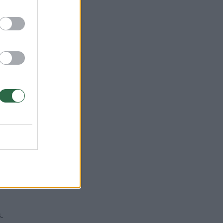
ono
.