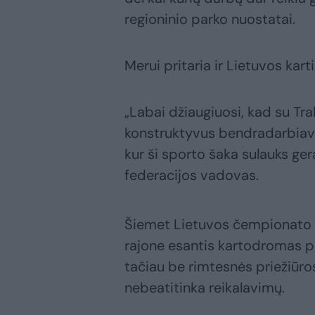
regioninio parko nuostatai.
Merui pritaria ir Lietuvos kar
„Labai džiaugiuosi, kad su Tra
konstruktyvus bendradarbiavim
kur ši sporto šaka sulauks ge
federacijos vadovas.
Šiemet Lietuvos čempionato 
rajone esantis kartodromas pr
tačiau be rimtesnės priežiūros 
nebeatitinka reikalavimų.