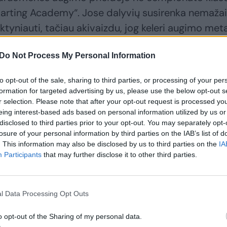
c Karting Academy“. Jose dalyvių susirenka nemažai
tyniauti, tačiau akivaizdu, jog keleri augimo met
alavimų ar taisyklių korekcijas.
Do Not Process My Personal Information
– atpiginti dalyvavimą čempionate, todėl šiemet
to opt-out of the sale, sharing to third parties, or processing of your per
 dieną, nors anksčiau vykdavo dvi“, – sako
formation for targeted advertising by us, please use the below opt-out s
r selection. Please note that after your opt-out request is processed y
eing interest-based ads based on personal information utilized by us or
disclosed to third parties prior to your opt-out. You may separately opt-
losure of your personal information by third parties on the IAB’s list of
. This information may also be disclosed by us to third parties on the
IA
Participants
that may further disclose it to other third parties.
l Data Processing Opt Outs
o opt-out of the Sharing of my personal data.