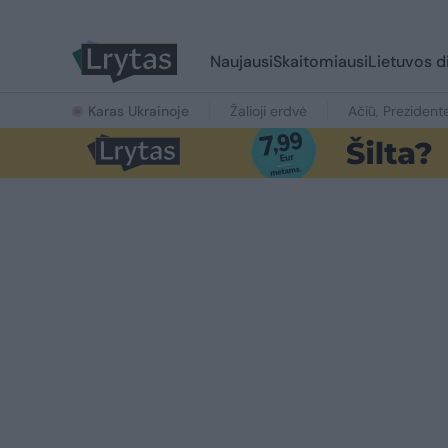
Naujausi
Skaitomiausi
Lietuvos d
Karas Ukrainoje
Žalioji erdvė
Ačiū, Prezident