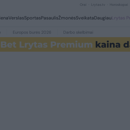
Orai
Lrytas.tv
Horoskopai
iena
Verslas
Sportas
Pasaulis
Žmonės
Sveikata
Daugiau
Lrytas 
e
Europos burės 2026
Darbo skelbimai