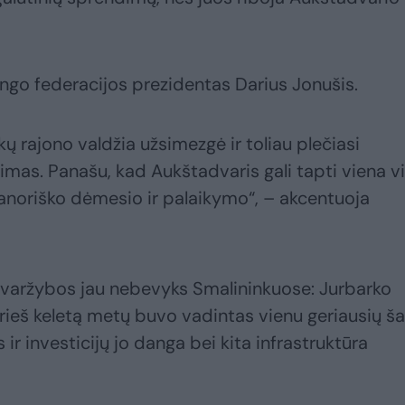
tingo federacijos prezidentas Darius Jonušis.
kų rajono valdžia užsimezgė ir toliau plečiasi
as. Panašu, kad Aukštadvaris gali tapti viena vi
ranoriško dėmesio ir palaikymo“, – akcentuoja
varžybos jau nebevyks Smalininkuose: Jurbarko
ieš keletą metų buvo vadintas vienu geriausių šal
ir investicijų jo danga bei kita infrastruktūra