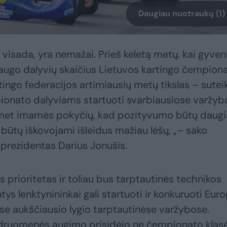
Daugiau nuotraukų (1)
 visada, yra nemažai. Prieš keletą metų, kai gyve
augo dalyvių skaičius Lietuvos kartingo čempiona
ingo federacijos artimiausių metų tikslas – suteik
ionato dalyviams startuoti svarbiausiose varžyb
Šiemet imamės pokyčių, kad pozityvumo būtų daugi
būtų iškovojami išleidus mažiau lėšų, „– sako
 prezidentas Darius Jonušis.
s prioritetas ir toliau bus tarptautinės technikos
tys lenktynininkai gali startuoti ir konkuruoti Eur
se aukščiausio lygio tarptautinėse varžybose.
ndruomenės augimo prisidėjo ne čempionato klasė