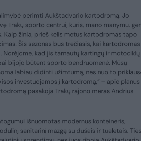
alimybė perimti Aukštadvario kartodromą. Jo
 Trakų sporto centrui, kuris, mano manymu, ger
is. Kaip žinia, prieš kelis metus kartodromas tapo
kimas. Šis sezonas bus trečiasis, kai kartodromas
. Norėjome, kad jis tarnautų kartingų ir motociklų
labai bijojo būtent sporto bendruomenė. Mūsų
anoma labiau didinti užimtumą, nes nuo to priklaus
isos investuojamos į kartodromą,“ – apie planus
kartodromą pasakoja Trakų rajono meras Andrius
atogumui išnuomotas modernus konteineris,
linį sanitarinį mazgą su dušais ir tualetais. Ties
 galutinių sprendimų, nes juos riboja Aukštadvario