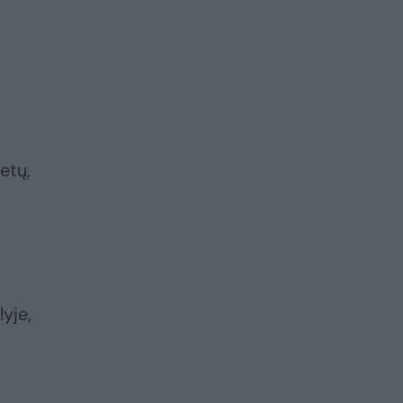
etų,
yje,