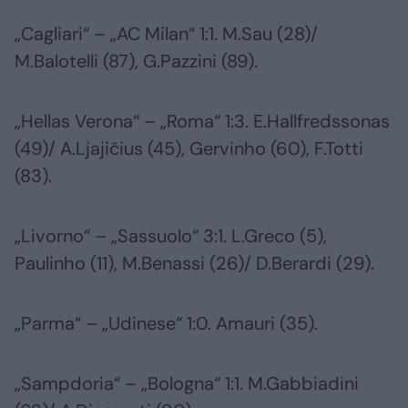
„Cagliari“ – „AC Milan“ 1:1. M.Sau (28)/
M.Balotelli (87), G.Pazzini (89).
„Hellas Verona“ – „Roma“ 1:3. E.Hallfredssonas
(49)/ A.Ljajičius (45), Gervinho (60), F.Totti
(83).
„Livorno“ – „Sassuolo“ 3:1. L.Greco (5),
Paulinho (11), M.Benassi (26)/ D.Berardi (29).
„Parma“ – „Udinese“ 1:0. Amauri (35).
„Sampdoria“ – „Bologna“ 1:1. M.Gabbiadini