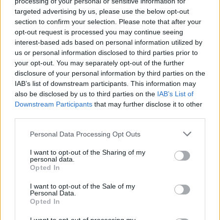
processing of your personal or sensitive information for
Sportas
Krepšinis
targeted advertising by us, please use the below opt-out
Šaro sūnėno vedami Lietuvos 16-
section to confirm your selection. Please note that after your
opt-out request is processed you may continue seeing
mečiai užtikrinta pergale pradėjo
interest-based ads based on personal information utilized by
Europos čempionatą
us or personal information disclosed to third parties prior to
your opt-out. You may separately opt-out of the further
disclosure of your personal information by third parties on the
2026 m. rugpjūčio 7 d. 19:24
IAB’s list of downstream participants. This information may
also be disclosed by us to third parties on the
IAB’s List of
Downstream Participants
that may further disclose it to other
Lrytas.lt
third parties.
Personal Data Processing Opt Outs
Oradios mieste Rumunijoje penktadienį
I want to opt-out of the Sharing of my
prasidėjo Europos vaikinų iki 16 metų
personal data.
čempionatas, o jame pirmąją pergalę
Opted In
iškovojo Lietuvos rinktinė. Dovydo
I want to opt-out of the Sale of my
Personal Data.
Petraičio auklėtiniai užtikrintai 95:79
Opted In
(18:21, 29:19, 23:19, 25:20) nugalėjo Serbiją