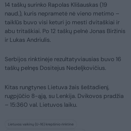
14 taškų surinko Rapolas Klišauskas (19
naud.), kuris neprametė nė vieno metimo –
taiklūs buvo visi keturi jo mesti dvitaškiai ir
abu tritaškiai. Po 12 taškų pelnė Jonas Biržinis
ir Lukas Andriulis.
Serbijos rinktinėje rezultatyviausias buvo 16
taškų pelnęs Dositejus Nedeljkovičius.
Kitas rungtynes Lietuva žais šeštadienį,
rugpjūčio 8-ąją, su Lenkija. Dvikovos pradžia
– 15:360 val. Lietuvos laiku.
Lietuvos vaikinų (U-16) krepšinio rinktinė