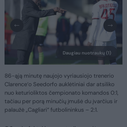
Daugiau nuotraukų (1)
86-ąją minutę naujojo vyriausiojo trenerio
Clarence‘o Seedorfo auklėtiniai dar atsiliko
nuo keturioliktos čempionato komandos 0:1,
tačiau per porą minučių įmušė du įvarčius ir
palaužė „Cagliari“ futbolininkus – 2:1.