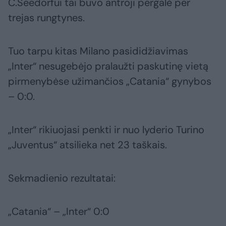
C.Seedorfui tai buvo antroji pergalė per
trejas rungtynes.
Tuo tarpu kitas Milano pasididžiavimas
„Inter“ nesugebėjo pralaužti paskutinę vietą
pirmenybėse užimančios „Catania“ gynybos
– 0:0.
„Inter“ rikiuojasi penkti ir nuo lyderio Turino
„Juventus“ atsilieka net 23 taškais.
Sekmadienio rezultatai:
„Catania“ – „Inter“ 0:0