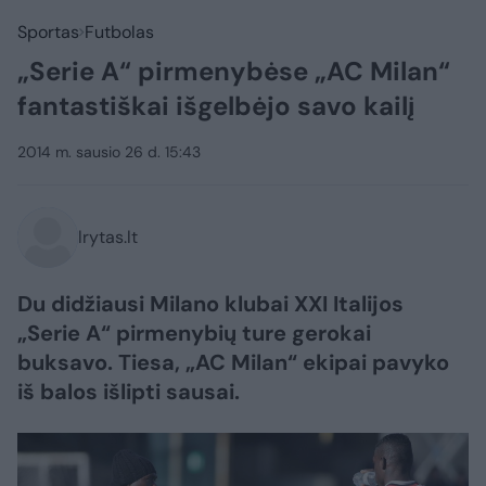
Sportas
Futbolas
„Serie A“ pirmenybėse „AC Milan“
fantastiškai išgelbėjo savo kailį
2014 m. sausio 26 d. 15:43
lrytas.lt
Du didžiausi Milano klubai XXI Italijos
„Serie A“ pirmenybių ture gerokai
buksavo. Tiesa, „AC Milan“ ekipai pavyko
iš balos išlipti sausai.