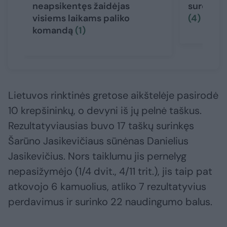
neapsikentęs žaidėjas
sureagavo
visiems laikams paliko
(4)
komandą
(1)
Lietuvos rinktinės gretose aikštelėje pasirodė
10 krepšininkų, o devyni iš jų pelnė taškus.
Rezultatyviausias buvo 17 taškų surinkęs
Šarūno Jasikevičiaus sūnėnas Danielius
Jasikevičius. Nors taiklumu jis pernelyg
nepasižymėjo (1/4 dvit., 4/11 trit.), jis taip pat
atkovojo 6 kamuolius, atliko 7 rezultatyvius
perdavimus ir surinko 22 naudingumo balus.