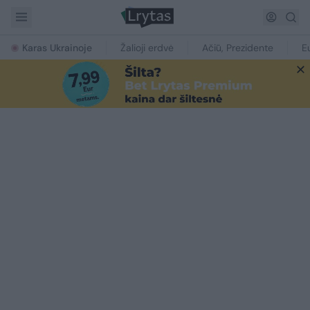
Karas Ukrainoje
Žalioji erdvė
Ačiū, Prezidente
E