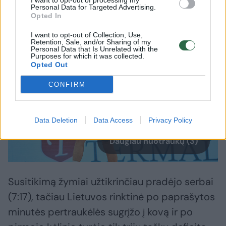
I want to opt-out of processing my
ir įsirašė pirmąją pergalę.
Personal Data for Targeted Advertising.
Opted In
I want to opt-out of Collection, Use,
Retention, Sale, and/or Sharing of my
Personal Data that Is Unrelated with the
Purposes for which it was collected.
Opted Out
CONFIRM
Data Deletion
Data Access
Privacy Policy
Daugiau nuotraukų (3)
Susitikimą žymiai užtikrinčiau pradėjo serbai
(7:17), tačiau Lietuvos rinktinė po paprašytos
minutės pertraukėlės sugrįžo į kovą ir po