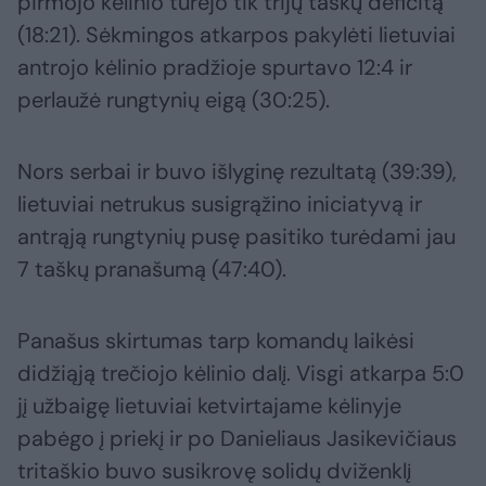
pirmojo kėlinio turėjo tik trijų taškų deficitą
(18:21). Sėkmingos atkarpos pakylėti lietuviai
antrojo kėlinio pradžioje spurtavo 12:4 ir
perlaužė rungtynių eigą (30:25).
Nors serbai ir buvo išlyginę rezultatą (39:39),
lietuviai netrukus susigrąžino iniciatyvą ir
antrąją rungtynių pusę pasitiko turėdami jau
7 taškų pranašumą (47:40).
Panašus skirtumas tarp komandų laikėsi
didžiąją trečiojo kėlinio dalį. Visgi atkarpa 5:0
jį užbaigę lietuviai ketvirtajame kėlinyje
pabėgo į priekį ir po Danieliaus Jasikevičiaus
tritaškio buvo susikrovę solidų dviženklį