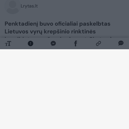
Lrytas.lt
Penktadienį buvo oficialiai paskelbtas
Lietuvos vyrų krepšinio rinktinės
kandidatų sąrašas, kuriame trūksta viso
šūsnio didžiausių žvaigždžių, o jame – ir
bent keletas tikrai nustebinusių
vardų. Visgi su rinktinės bėdomis
susidariama ne tik Lietuvoje.