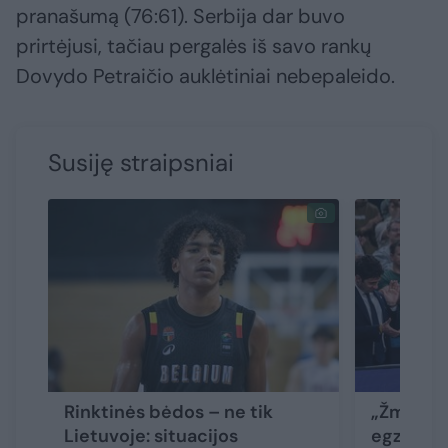
pranašumą (76:61). Serbija dar buvo
prirtėjusi, tačiau pergalės iš savo rankų
Dovydo Petraičio auklėtiniai nebepaleido.
Susiję straipsniai
Rinktinės bėdos – ne tik
„Žmogišk
Lietuvoje: situacijos
egzistuoj