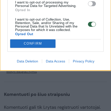
rungtyniauti Kauno „Spyrio“ komanda. Jai
I want to opt-out of processing my
Personal Data for Targeted Advertising.
buvo suteikta A lygos licencija, tačiau
Opted In
organizatoriai nutarė nepriimti ekipos, kuri I
I want to opt-out of Collection, Use,
Retention, Sale, and/or Sharing of my
lygoje buvo tik vidutiniokė.
Personal Data that Is Unrelated with the
Purposes for which it was collected.
Opted Out
2014 metų A lygos sezone bus žaidžiami 36
CONFIRM
turai. Sezonas padalintas į keturis ratus.
Data Deletion
Data Access
Privacy Policy
Trakai
Klaipėdos Granitas
VMFD Žalgiris
Rodyti daugiau žymių
Komentuoti po šiuo straipsniu
Komentuoti gali tik Lrytas registruoti vartotojai.