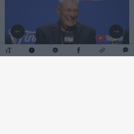
Daugiau nuotraukų (1)
Į krepšinio šlovės muziejų įtrauktai legendai
buvo 86-eriui. Mirties priežastis kol kas nėra
atskleidžiama.
D. Nelsonas rungtyniaudamas „Boston
Celtics“ komandoje net penkis kartus tapo