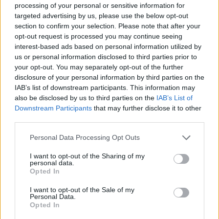
processing of your personal or sensitive information for
A lygos organizatoriai nutarė iš
targeted advertising by us, please use the below opt-out
aukščiausiosios lygos išmesti Tauragės
section to confirm your selection. Please note that after your
opt-out request is processed you may continue seeing
„Tauro“ komandą, praėjusį sezoną užėmusią
interest-based ads based on personal information utilized by
paskutinę vietą.
us or personal information disclosed to third parties prior to
your opt-out. You may separately opt-out of the further
disclosure of your personal information by third parties on the
Ją sportiniu keliu pakeitė „Granito“
IAB’s list of downstream participants. This information may
also be disclosed by us to third parties on the
IAB’s List of
futbolininkai, kurie pernai laimėjo I lygos
Downstream Participants
that may further disclose it to other
čempionatą.
third parties.
Personal Data Processing Opt Outs
„Trakų“ ekipa I lygoje buvo trečia. Antrąją
I want to opt-out of the Sharing of my
vietą užėmęs Kėdainių „Nevėžis“ žaisti A
personal data.
Opted In
lygoje nenorėjo – nepataikė prašymo.
I want to opt-out of the Sale of my
Personal Data.
Opted In
Neseniai buvo kalbama, kad A lygoje gali