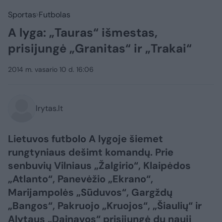
Sportas
Futbolas
A lyga: „Tauras“ išmestas,
prisijungė „Granitas“ ir „Trakai“
2014 m. vasario 10 d. 16:06
lrytas.lt
Lietuvos futbolo A lygoje šiemet
rungtyniaus dešimt komandų. Prie
senbuvių Vilniaus „Žalgirio“, Klaipėdos
„Atlanto“, Panevėžio „Ekrano“,
Marijampolės „Sūduvos“, Gargždų
„Bangos“, Pakruojo „Kruojos“, „Šiaulių“ ir
Alytaus „Dainavos“ prisijungė du nauji