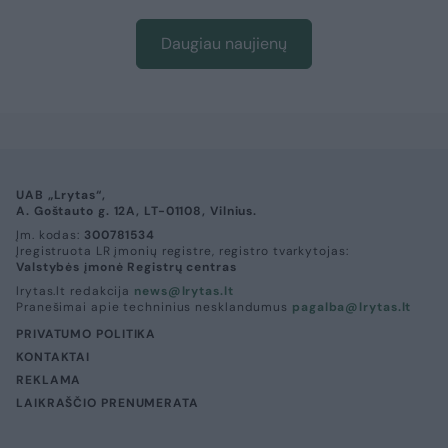
Daugiau naujienų
UAB „Lrytas“,
A. Goštauto g. 12A, LT-01108, Vilnius.
Įm. kodas:
300781534
Įregistruota LR įmonių registre, registro tvarkytojas:
Valstybės įmonė Registrų centras
lrytas.lt redakcija
news@lrytas.lt
Pranešimai apie techninius nesklandumus
pagalba@lrytas.lt
PRIVATUMO POLITIKA
KONTAKTAI
REKLAMA
LAIKRAŠČIO PRENUMERATA