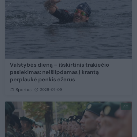
Valstybės dieną – išskirtinis trakiečio
pasiekimas: neišlipdamas į krantą
perplaukė penkis ežerus
Sportas
2026-07-09
1