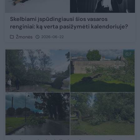
Skelbiami įspūdingiausi šios vasaros
renginiai: ką verta pasižymėti kalendoriuje?
Žmonės
2026-06-22
7