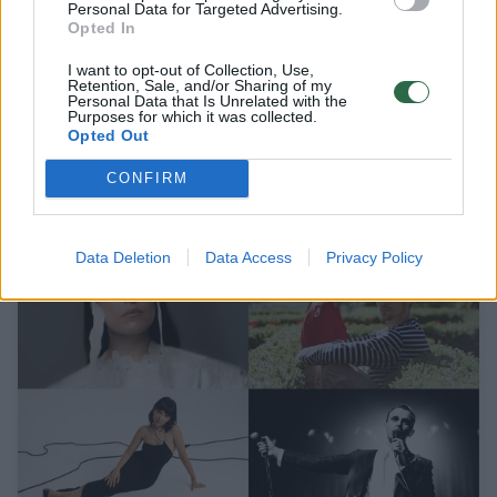
Personal Data for Targeted Advertising.
Opted In
I want to opt-out of Collection, Use,
Nugultos pakrantės, vandens pramogos ir
Retention, Sale, and/or Sharing of my
būriai žmonių: Trakuose – gausybė
Personal Data that Is Unrelated with the
Purposes for which it was collected.
poilsiautojų
Opted Out
Gamta
2026-06-24
CONFIRM
6
Data Deletion
Data Access
Privacy Policy