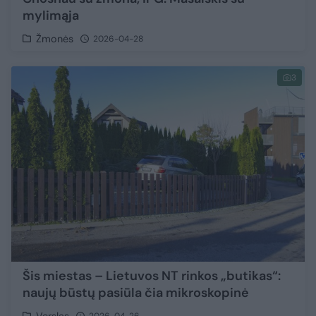
mylimąja
Žmonės
2026-04-28
3
Šis miestas – Lietuvos NT rinkos „butikas“:
naujų būstų pasiūla čia mikroskopinė
Verslas
2026-04-26