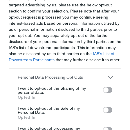
targeted advertising by us, please use the below opt-out
section to confirm your selection. Please note that after your
opt-out request is processed you may continue seeing
interest-based ads based on personal information utilized by
us or personal information disclosed to third parties prior to
Policija rado po pasilinksminimo Trakuose
your opt-out. You may separately opt-out of the further
disclosure of your personal information by third parties on the
esančiame bare be žinios dingusį jaunuolį
IAB’s list of downstream participants. This information may
Lietuvos diena
2026-06-25
also be disclosed by us to third parties on the
IAB’s List of
Downstream Participants
that may further disclose it to other
third parties.
68
Personal Data Processing Opt Outs
I want to opt-out of the Sharing of my
personal data.
Opted In
I want to opt-out of the Sale of my
Personal Data.
Opted In
I want to opt-out of processing my