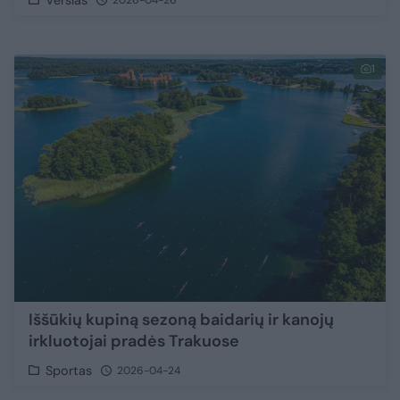
1
Iššūkių kupiną sezoną baidarių ir kanojų
irkluotojai pradės Trakuose
Sportas
2026-04-24