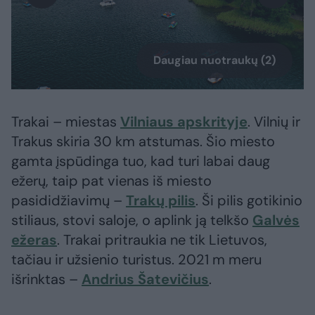
Daugiau nuotraukų (2)
Trakai – miestas
Vilniaus apskrityje
. Vilnių ir
Trakus skiria 30 km atstumas. Šio miesto
gamta įspūdinga tuo, kad turi labai daug
ežerų, taip pat vienas iš miesto
pasididžiavimų –
Trakų pilis
. Ši pilis gotikinio
stiliaus, stovi saloje, o aplink ją telkšo
Galvės
ežeras
. Trakai pritraukia ne tik Lietuvos,
tačiau ir užsienio turistus. 2021 m meru
išrinktas –
Andrius Šatevičius
.