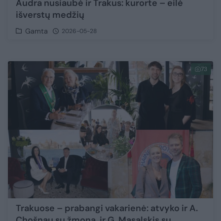
Audra nusiaubė ir Trakus: kurorte – eilė
išverstų medžių
Gamta
2026-05-28
73
Trakuose – prabangi vakarienė: atvyko ir A.
Chošnau su žmona, ir G. Masalskis su