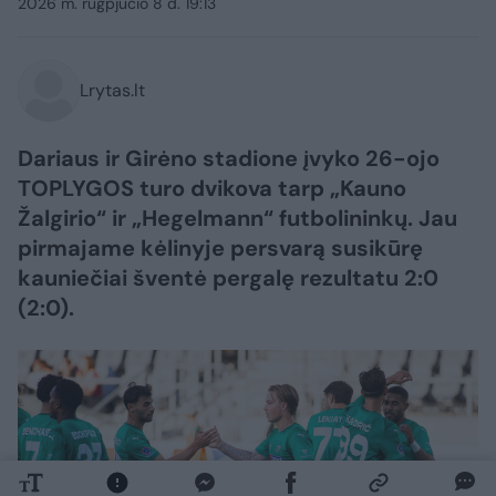
2026 m. rugpjūčio 8 d. 19:13
Lrytas.lt
Dariaus ir Girėno stadione įvyko 26-ojo
TOPLYGOS turo dvikova tarp „Kauno
Žalgirio“ ir „Hegelmann“ futbolininkų. Jau
pirmajame kėlinyje persvarą susikūrę
kauniečiai šventė pergalę rezultatu 2:0
(2:0).