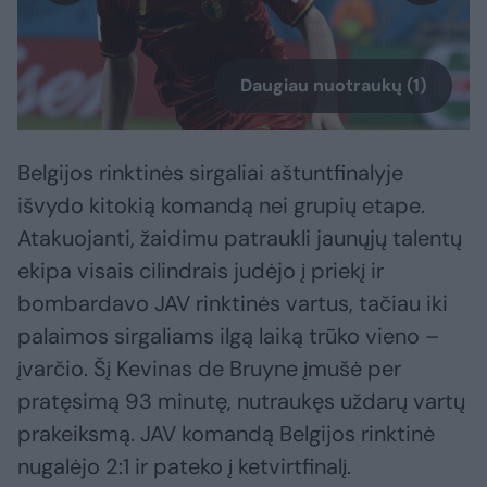
Daugiau nuotraukų (1)
Belgijos rinktinės sirgaliai aštuntfinalyje
išvydo kitokią komandą nei grupių etape.
Atakuojanti, žaidimu patraukli jaunųjų talentų
ekipa visais cilindrais judėjo į priekį ir
bombardavo JAV rinktinės vartus, tačiau iki
palaimos sirgaliams ilgą laiką trūko vieno –
įvarčio. Šį Kevinas de Bruyne įmušė per
pratęsimą 93 minutę, nutraukęs uždarų vartų
prakeiksmą. JAV komandą Belgijos rinktinė
nugalėjo 2:1 ir pateko į ketvirtfinalį.