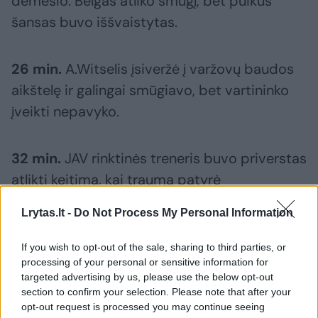
dėmesio. Belgas atliko smūgį, bet puikus
šansas buvo iššvaistytas.
26 min.
A.Witselis įsiveržė į varžovų baudos
aikštelę ir galingai smūgiavo, bet vartininko
įveikti nepavyko.
32 min.
JAV rinktinės treneris buvo priverstas
atlikti keitimą, kai traumą patyrė
F.Johnsonas.
Lrytas.lt -
Do Not Process My Personal Information
47 min.
D.Mertensas galva mušė kamuolį į
If you wish to opt-out of the sale, sharing to third parties, or
processing of your personal or sensitive information for
JAV rinktinės vartus, vet vartininkas ir vėl
targeted advertising by us, please use the below opt-out
sužaidė užtikrintai.
section to confirm your selection. Please note that after your
opt-out request is processed you may continue seeing