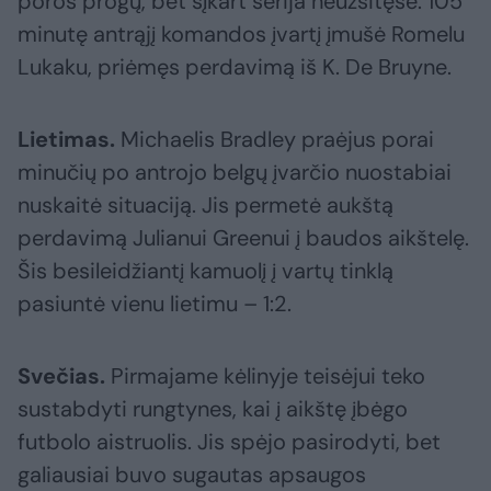
poros progų, bet šįkart serija neužsitęsė. 105
minutę antrąjį komandos įvartį įmušė Romelu
Lukaku, priėmęs perdavimą iš K. De Bruyne.
Lietimas.
Michaelis Bradley praėjus porai
minučių po antrojo belgų įvarčio nuostabiai
nuskaitė situaciją. Jis permetė aukštą
perdavimą Julianui Greenui į baudos aikštelę.
Šis besileidžiantį kamuolį į vartų tinklą
pasiuntė vienu lietimu – 1:2.
Svečias.
Pirmajame kėlinyje teisėjui teko
sustabdyti rungtynes, kai į aikštę įbėgo
futbolo aistruolis. Jis spėjo pasirodyti, bet
galiausiai buvo sugautas apsaugos