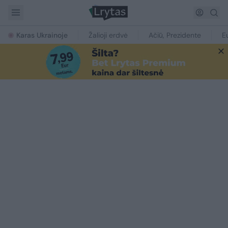
Karas Ukrainoje
Žalioji erdvė
Ačiū, Prezidente
E