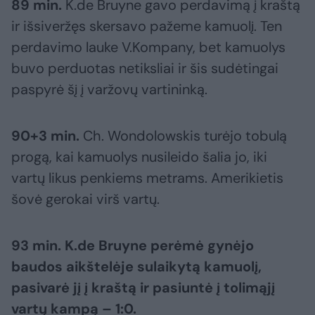
89 min.
K.de Bruyne gavo perdavimą į kraštą
ir išsiveržęs skersavo pažeme kamuolį. Ten
perdavimo lauke V.Kompany, bet kamuolys
buvo perduotas netiksliai ir šis sudėtingai
paspyrė šį į varžovų vartininką.
90+3 min.
Ch. Wondolowskis turėjo tobulą
progą, kai kamuolys nusileido šalia jo, iki
vartų likus penkiems metrams. Amerikietis
šovė gerokai virš vartų.
93 min.
K.de Bruyne perėmė gynėjo
baudos aikštelėje sulaikytą kamuolį,
pasivarė jį į kraštą ir pasiuntė į tolimąjį
vartų kampą – 1:0.