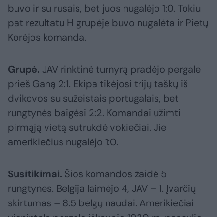
buvo ir su rusais, bet juos nugalėjo 1:0. Tokiu
pat rezultatu H grupėje buvo nugalėta ir Pietų
Korėjos komanda.
Grupė.
JAV rinktinė turnyrą pradėjo pergale
prieš Ganą 2:1. Ekipa tikėjosi trijų taškų iš
dvikovos su sužeistais portugalais, bet
rungtynės baigėsi 2:2. Komandai užimti
pirmąją vietą sutrukdė vokiečiai. Jie
amerikiečius nugalėjo 1:0.
Susitikimai.
Šios komandos žaidė 5
rungtynes. Belgija laimėjo 4, JAV – 1. Įvarčių
skirtumas – 8:5 belgų naudai. Amerikiečiai