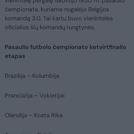
vienintelę pergalę iškovojo 1930 m. pasaulio
čempionate, kuriame nugalėjo Belgijos
komandą 3:0. Tai kartu buvo vienintelės
oficialios šių komandų rungtynės.
Pasaulio futbolo čempionato ketvirtfinalio
etapas
Brazilija – Kolumbija
Prancūzija – Vokietijai
Olandija – Kosta Rika