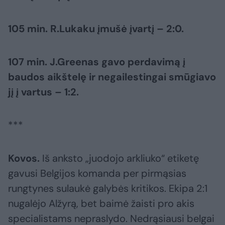
105 min. R.Lukaku įmušė įvartį – 2:0.
107 min. J.Greenas gavo perdavimą į
baudos aikštelę ir negailestingai smūgiavo
jį į vartus – 1:2.
***
Kovos.
Iš anksto „juodojo arkliuko“ etiketę
gavusi Belgijos komanda per pirmąsias
rungtynes sulaukė galybės kritikos. Ekipa 2:1
nugalėjo Alžyrą, bet baimė žaisti pro akis
specialistams nepraslydo. Nedrąsiausi belgai