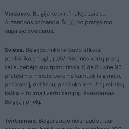
Varžovas.
Belgija ketvirtfinalyje žais su
Argentinos komanda. Ši
1:0
po pratęsimo
nugalėjo šveicarus.
Šviesa.
Belgijos rinktinė buvo atlikusi
penkiolika smūgių į JAV rinktinės vartų plotą,
kai sugebėjo suvirpinti tinklą. K.de Bruyne 93
pratęsimo minutę perėmė kamuolį iš gynėjo,
pasivarė jį dešiniau, pasisuko ir mušė į mirtiną
tašką – tolimąjį vartų kampą, išvesdamas
Belgiją į priekį.
Tvirtinimas.
Belgai spėjo neišnaudoti dar