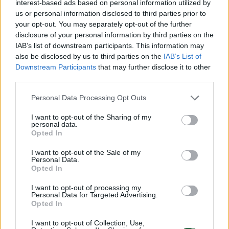
interest-based ads based on personal information utilized by
56 min.
M.Fellaini atliko perdavimą K.de
us or personal information disclosed to third parties prior to
your opt-out. You may separately opt-out of the further
Bruyne ir šis smūgiavo, bet netaikliai.
disclosure of your personal information by third parties on the
IAB’s list of downstream participants. This information may
also be disclosed by us to third parties on the
IAB’s List of
60 min.
D.Origi atliko gražų perdavimą
Downstream Participants
that may further disclose it to other
D.Mertensui, bet šiam nepavyko tiksliai
third parties.
smūgiuoti.
Personal Data Processing Opt Outs
I want to opt-out of the Sharing of my
personal data.
69 min.
A.Witselis žinojo, ką daryti su
Opted In
kamuoliu, kai priėmė perdavimą. Jis
I want to opt-out of the Sale of my
smūgiavo iš aštuoniolikos metrų, tačiau
Personal Data.
Opted In
kamuolys skriejo šalia kairiojo virpsto.
I want to opt-out of processing my
Personal Data for Targeted Advertising.
Opted In
77 min.
K.Mirallasas gavo nuostabų
perdavimą į baudos aikštelę ir netrukus
I want to opt-out of Collection, Use,