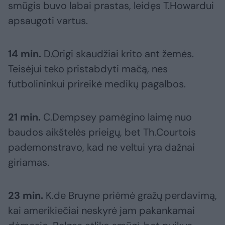
smūgis buvo labai prastas, leidęs T.Howardui
apsaugoti vartus.
14 min.
D.Origi skaudžiai krito ant žemės.
Teisėjui teko pristabdyti mačą, nes
futbolininkui prireikė medikų pagalbos.
21 min.
C.Dempsey pamėgino laimę nuo
baudos aikštelės prieigų, bet Th.Courtois
pademonstravo, kad ne veltui yra dažnai
giriamas.
23 min.
K.de Bruyne priėmė gražų perdavimą,
kai amerikiečiai neskyrė jam pakankamai