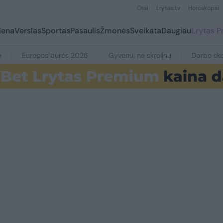
Orai
Lrytas.tv
Horoskopai
iena
Verslas
Sportas
Pasaulis
Žmonės
Sveikata
Daugiau
Lrytas 
e
Europos burės 2026
Gyvenu, ne skrolinu
Darbo ske