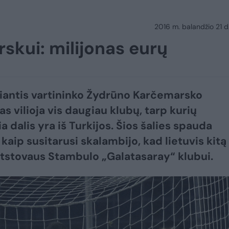
2016 m. balandžio 21 d.
skui: milijonas eurų
iantis vartininko Žydrūno Karčemarsko
s vilioja vis daugiau klubų, tarp kurių
a dalis yra iš Turkijos. Šios šalies spauda
kaip susitarusi skalambijo, kad lietuvis kitą
tstovaus Stambulo „Galatasaray“ klubui.