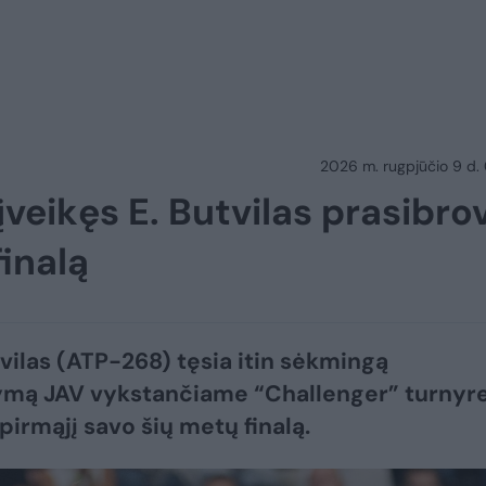
2026 m. rugpjūčio 9 d.
veikęs E. Butvilas prasibro
finalą
vilas (ATP-268) tęsia itin sėkmingą
mą JAV vykstančiame “Challenger” turnyre
pirmąjį savo šių metų finalą.