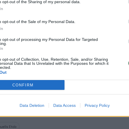
o opt-out of the Sharing of my personal data.
In
kad vartininkui sutartį siūlo ir
o opt-out of the Sale of my Personal Data.
ra patenkintas dabartiniais vartų sargais.
In
, tiek slovėnas Sašo Fornezzi šiemet
to opt-out of processing my Personal Data for Targeted
i ją gelbėdavo, tad aukštus tikslus prieš
ing.
In
 dvyliktojo turnyro lentelės laiptelio.
o opt-out of Collection, Use, Retention, Sale, and/or Sharing
ersonal Data that Is Unrelated with the Purposes for which it
lected.
siūlo dvejų metų kontraktą, pagal kurį per
Out
eną milijoną eurų.
CONFIRM
os klube žaidžia ir prieš penkerius metus
Data Deletion
Data Access
Privacy Policy
inku buvęs kamerūnietis Samuelis Eto'o.
elis Eto'o