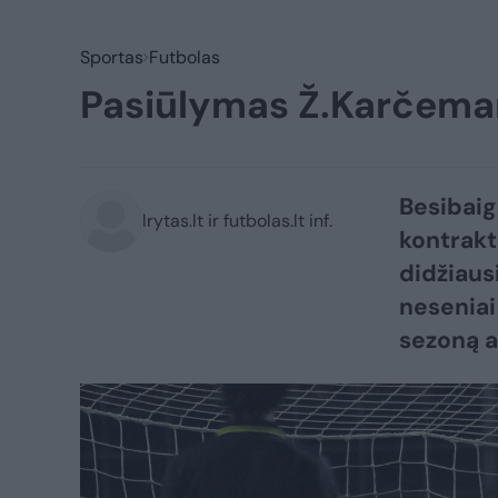
Sportas
Futbolas
Pasiūlymas Ž.Karčemar
Besibaig
lrytas.lt ir futbolas.lt inf.
kontrakta
didžiausi
neseniai 
sezoną a