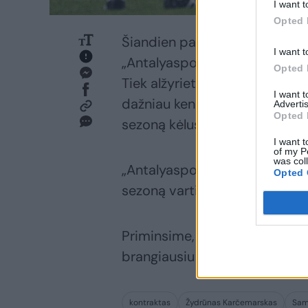
I want t
Opted 
Šiandien pasirodė informacija, 
I want t
„Antalyaspor“ klubas, kuris nė
Opted 
Tiek alžyrietis Raisas M'Bolhi
I want 
dažniau kenkdavo komandai, ne
Advertis
Opted 
sezoną kėlusi ekipa yra vos ant
I want t
of my P
was col
„Antalyaspor“ Ž.Karčemarskui 
Opted 
sezoną vartininkas uždirbtų vi
Priminsime, kad šiame Antalij
brangiausiu pasaulio futbolin
kontraktas
Žydrūnas Karčemarskas
Samu