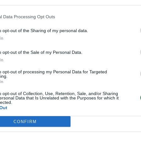
 reaguoja į tokius dalykus“, – vėliau teisinosi pat
l Data Processing Opt Outs
s sirgaliai teigė, kad taip buvo išsakyta visiška tie
o opt-out of the Sharing of my personal data.
In
ičiaus laišką.
o opt-out of the Sale of my Personal Data.
In
to opt-out of processing my Personal Data for Targeted
nkų karta pasiekė tokias pergales nežiūrint į šalie
ing.
onus ar aplinką. Rašau šias eilutes dėl sudėtingos
In
o opt-out of Collection, Use, Retention, Sale, and/or Sharing
ersonal Data that Is Unrelated with the Purposes for which it
lected.
Out
CONFIRM