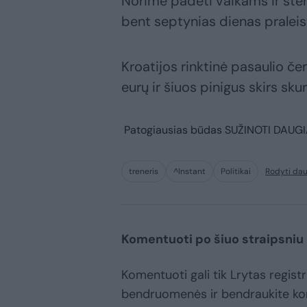
Norime padėti vaikams ir sten
bent septynias dienas praleist
Kroatijos rinktinė pasaulio č
eurų ir šiuos pinigus skirs s
Patogiausias būdas
SUŽINOTI DAUG
treneris
^Instant
Politikai
Rodyti da
Komentuoti po šiuo straipsniu
Komentuoti gali tik Lrytas registr
bendruomenės ir bendraukite k