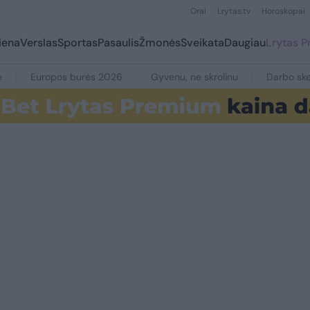
Orai
Lrytas.tv
Horoskopai
iena
Verslas
Sportas
Pasaulis
Žmonės
Sveikata
Daugiau
Lrytas 
e
Europos burės 2026
Gyvenu, ne skrolinu
Darbo ske