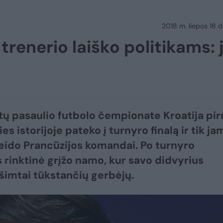
2018 m. liepos 18 d.
trenerio laiško politikams: j
ų pasaulio futbolo čempionate Kroatija pi
ies istorijoje pateko į turnyro finalą ir tik ja
leido Prancūzijos komandai. Po turnyro
s rinktinė grįžo namo, kur savo didvyrius
 šimtai tūkstančių gerbėjų.