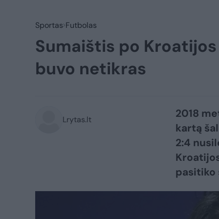
Sportas
Futbolas
Sumaištis po Kroatijos 
buvo netikras
2018 met
Lrytas.lt
kartą šal
2:4 nusi
Kroatijo
pasitiko