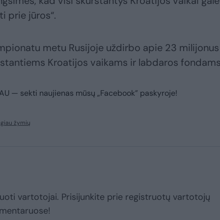
gsimės, kad visi skurstantys Kroatijos vaikai galė
i prie jūros“.
empionatu metu Rusijoje uždirbo apie 23 milijonus
kurstantiems Kroatijos vaikams ir labdaros fondams
IAU
— sekti naujienas mūsų „Facebook” paskyroje!
ugiau žymių
uoti vartotojai. Prisijunkite prie registruotų vartotojų
omentaruose!