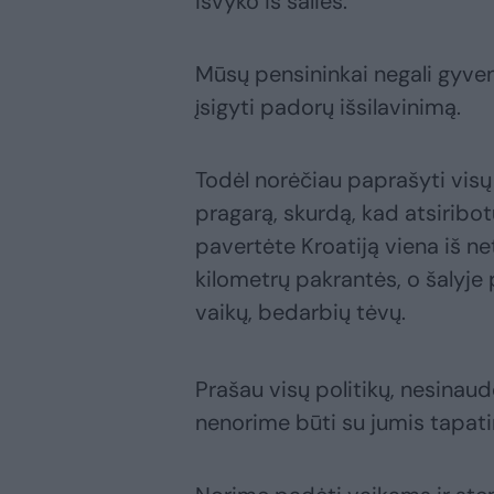
išvyko iš šalies.
Mūsų pensininkai negali gyvent
įsigyti padorų išsilavinimą.
Todėl norėčiau paprašyti visų po
pragarą, skurdą, kad atsiribot
pavertėte Kroatiją viena iš n
kilometrų pakrantės, o šalyje 
vaikų, bedarbių tėvų.
Prašau visų politikų, nesinau
nenorime būti su jumis tapat