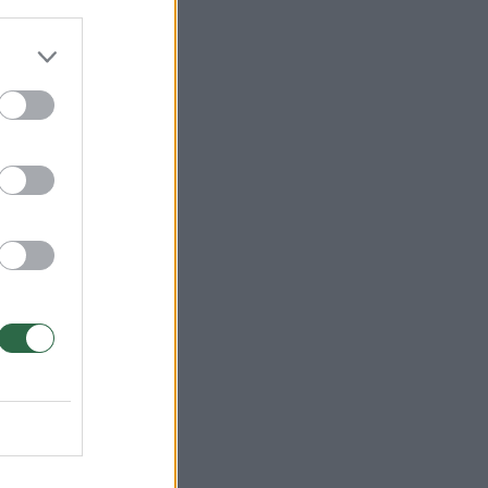
s
sa.
s