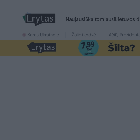
Naujausi
Skaitomiausi
Lietuvos d
Karas Ukrainoje
Žalioji erdvė
Ačiū, Prezident