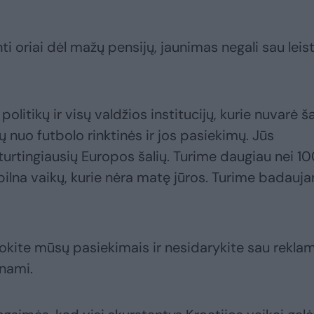
i oriai dėl mažų pensijų, jaunimas negali sau leist
litikų ir visų valdžios institucijų, kurie nuvarė šal
ų nuo futbolo rinktinės ir jos pasiekimų. Jūs
eturtingiausių Europos šalių. Turime daugiau nei 1
pilna vaikų, kurie nėra matę jūros. Turime badauja
dokite mūsų pasiekimais ir nesidarykite sau rekla
inami.