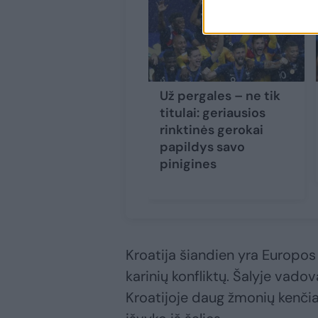
Už pergales – ne tik
titulai: geriausios
rinktinės gerokai
papildys savo
pinigines
Kroatija šiandien yra Europos
karinių konfliktų. Šalyje vado
Kroatijoje daug žmonių kenči