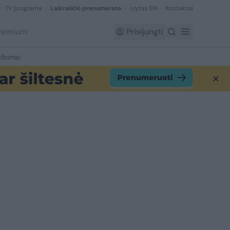
TV programa
Laikraščio prenumerata
Lrytas EN
Kontaktai
Premium
Prisijungti
lbimai