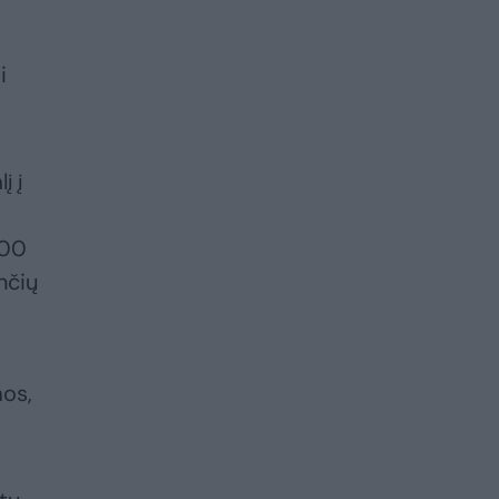
i
į į
000
nčių
mos,