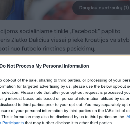
Daugiau nuotraukų (1)
cijoms socialiniame tinkle „Facebook“ paplito
eris Zlatko Daličius viešai pliekė Kroatijos valsty
boti nuo futbolo rinktinės pasiekimų.
Do Not Process My Personal Information
as laiškas buvo netikras. Jį parašė ne pats treneris
 bei tą laišką išplatino užsienio žiniasklaidoje ir
to opt-out of the sale, sharing to third parties, or processing of your per
o tinklo puslapiuose.
formation for targeted advertising by us, please use the below opt-out s
r selection. Please note that after your opt-out request is processed y
eing interest-based ads based on personal information utilized by us or
aizduojamame pasaulyje, kur Z.Daličius su komanda
disclosed to third parties prior to your opt-out. You may separately opt-
losure of your personal information by third parties on the IAB’s list of
 laiške jis yra tarsi tikras sporto žmogus ir patrio
. This information may also be disclosed by us to third parties on the
IA
ėra autorius. Tai, kaip žmonės reagavo parodo, kad
Participants
that may further disclose it to other third parties.