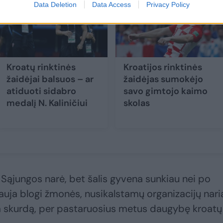
Data Deletion
Data Access
Privacy Policy
Kroatų rinktinės
Kroatijos rinktinės
žaidėjai balsuos – ar
žaidėjas sumokėjo
atiduoti sidabro
savo gimtojo kaimo
medalį N. Kaliničiui
skolas
 Sąjungos narė, bet šalis gyvena sunkiau nei po
vauja blogi žmonės, nusikalstamų organizacijų naria
a skurdą, per pastaruosius metus daugybę kroatų