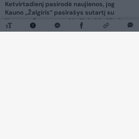
Ketvirtadienį pasirodė naujienos, jog
Kauno „Žalgiris“ pasirašys sutartį su
Keenanu Evansu, o tokią žinią itin šiltai
pasitiko Šarūno Jasikevičiaus auklėtinis
Wade‘as Baldwinas.
Daugiau nuotraukų (5)