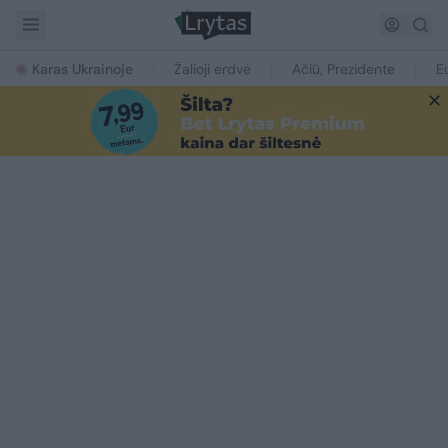
Karas Ukrainoje
Žalioji erdvė
Ačiū, Prezidente
E