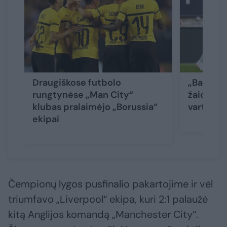
Draugiškose futbolo
„Bayern“
rungtynėse „Man City“
žaidusį P
klubas pralaimėjo „Borussia“
vartus g
ekipai
Čempionų lygos pusfinalio pakartojime ir vėl
triumfavo „Liverpool“ ekipa, kuri 2:1 palaužė
kitą Anglijos komandą „Manchester City“.