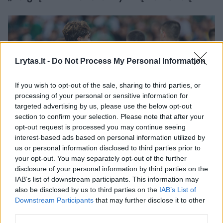
Lrytas.lt -
Do Not Process My Personal Information
If you wish to opt-out of the sale, sharing to third parties, or
processing of your personal or sensitive information for
targeted advertising by us, please use the below opt-out
section to confirm your selection. Please note that after your
opt-out request is processed you may continue seeing
Daugiau nuotraukų (6)
interest-based ads based on personal information utilized by
us or personal information disclosed to third parties prior to
your opt-out. You may separately opt-out of the further
disclosure of your personal information by third parties on the
Ketvirtadienį „Žalgirio namų“ stadione
IAB’s list of downstream participants. This information may
vykusiose atrankos į UEFA Konferencijų lygą
also be disclosed by us to third parties on the
IAB’s List of
Downstream Participants
that may further disclose it to other
rungtynėse Splito „Hajduk“ ekipa 5:2
third parties.
sutriuškino Vilniaus „Žalgirį“.