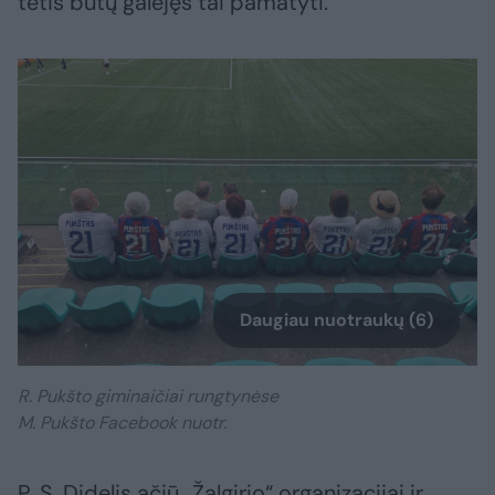
tėtis būtų galėjęs tai pamatyti.
Daugiau nuotraukų (6)
R. Pukšto giminaičiai rungtynėse
M. Pukšto Facebook nuotr.
P. S. Didelis ačiū „Žalgirio“ organizacijai ir