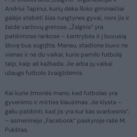
Andriui Tapinui, kurių dėka Roko giminaičiai
galėjo stebėti šias rungtynes gyvai, nors jis ir
žaidė varžovų gretose. „Žalgiris“ yra
patikimose rankose – kantrybės ir į buvusią
šlovę bus sugrįžta. Manau, stadione buvo ne
vienas ir ne du vaikai, kurie pamilo futbolą
taip, kaip aš kažkada. Jie arba jų vaikai
užaugs futbolo žvaigždėmis.
Kai kurie žmonės mano, kad futbolas yra
gyvenimo ir mirties klausimas. Jie klysta –
galiu patikinti, kad jis yra kur kas svarbesnis“,
– asmeninėje „Facebook“ paskyroje rašė M.
Pukštas.