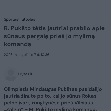
Sportas
Futbolas
R. Pukšto tėtis jautriai prabilo apie
sūnaus pergalę prieš jo mylimą
komandą
2026 m. rugpjūčio 7 d. 10:36
Lrytas.lt
Olimpietis Mindaugas Pukštas pasidalijo
jautria žinute po to, kai jo sūnus Rokas
pelnė įvartį rungtynėse prieš Vilniaus
„Žalgirį“ – M. Pukšto mylimą komandą.