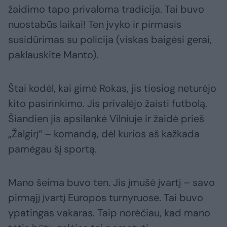
žaidimo tapo privaloma tradicija. Tai buvo
nuostabūs laikai! Ten įvyko ir pirmasis
susidūrimas su policija (viskas baigėsi gerai,
paklauskite Manto).
Štai kodėl, kai gimė Rokas, jis tiesiog neturėjo
kito pasirinkimo. Jis privalėjo žaisti futbolą.
Šiandien jis apsilankė Vilniuje ir žaidė prieš
„Žalgirį“ – komandą, dėl kurios aš kažkada
pamėgau šį sportą.
Mano šeima buvo ten. Jis įmušė įvartį – savo
pirmąjį įvartį Europos turnyruose. Tai buvo
ypatingas vakaras. Taip norėčiau, kad mano