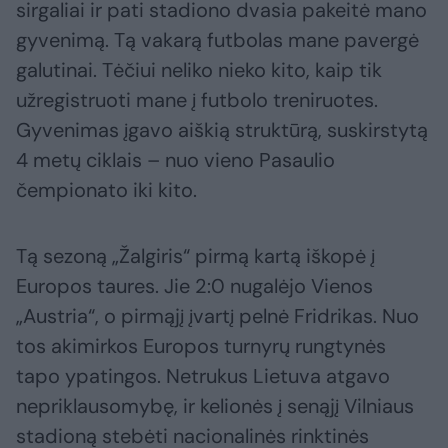
sirgaliai ir pati stadiono dvasia pakeitė mano
gyvenimą. Tą vakarą futbolas mane pavergė
galutinai. Tėčiui neliko nieko kito, kaip tik
užregistruoti mane į futbolo treniruotes.
Gyvenimas įgavo aiškią struktūrą, suskirstytą
4 metų ciklais – nuo vieno Pasaulio
čempionato iki kito.
Tą sezoną „Žalgiris“ pirmą kartą iškopė į
Europos taures. Jie 2:0 nugalėjo Vienos
„Austria“, o pirmąjį įvartį pelnė Fridrikas. Nuo
tos akimirkos Europos turnyrų rungtynės
tapo ypatingos. Netrukus Lietuva atgavo
nepriklausomybę, ir kelionės į senąjį Vilniaus
stadioną stebėti nacionalinės rinktinės