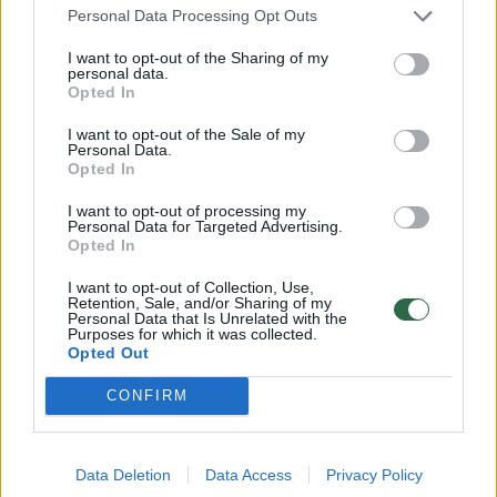
Personal Data Processing Opt Outs
Penktąjį „Hajduk“ įvartį pelnė komandos
I want to opt-out of the Sharing of my
personal data.
lyderis, po JAV vėliava žaidžiantis R. Pukštas.
Opted In
I want to opt-out of the Sale of my
Personal Data.
Po rungtynių jautriai į įvykusią dvikovą tarp
Opted In
„Žalgirio“ ir „Hajduk“ sureagavo M. Pukštas,
I want to opt-out of processing my
Personal Data for Targeted Advertising.
kuris papasakojo, kaip jo ir jo sūnaus
Opted In
gyvenime atsirado futbolas bei skyrė
I want to opt-out of Collection, Use,
išskirtinę padėką Andriui Tapinui ir „Žalgirio“
Retention, Sale, and/or Sharing of my
Personal Data that Is Unrelated with the
organizacijai.
Purposes for which it was collected.
Opted Out
CONFIRM
Susiję straipsniai
Data Deletion
Data Access
Privacy Policy