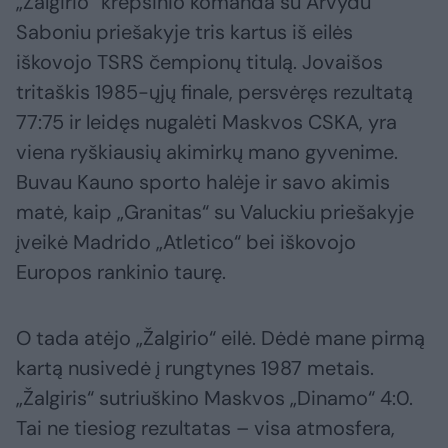
„Žalgirio“ krepšinio komanda su Arvydu
Saboniu priešakyje tris kartus iš eilės
iškovojo TSRS čempionų titulą. Jovaišos
tritaškis 1985-ųjų finale, persvėręs rezultatą
77:75 ir leidęs nugalėti Maskvos CSKA, yra
viena ryškiausių akimirkų mano gyvenime.
Buvau Kauno sporto halėje ir savo akimis
matė, kaip „Granitas“ su Valuckiu priešakyje
įveikė Madrido „Atletico“ bei iškovojo
Europos rankinio taurę.
O tada atėjo „Žalgirio“ eilė. Dėdė mane pirmą
kartą nusivedė į rungtynes 1987 metais.
„Žalgiris“ sutriuškino Maskvos „Dinamo“ 4:0.
Tai ne tiesiog rezultatas – visa atmosfera,