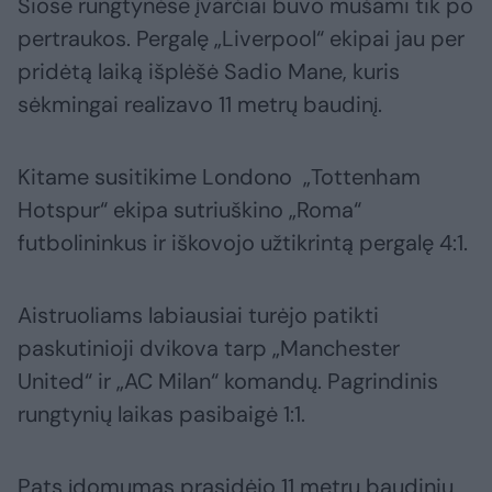
Šiose rungtynėse įvarčiai buvo mušami tik po
pertraukos. Pergalę „Liverpool“ ekipai jau per
pridėtą laiką išplėšė Sadio Mane, kuris
sėkmingai realizavo 11 metrų baudinį.
Kitame susitikime Londono „Tottenham
Hotspur“ ekipa sutriuškino „Roma“
futbolininkus ir iškovojo užtikrintą pergalę 4:1.
Aistruoliams labiausiai turėjo patikti
paskutinioji dvikova tarp „Manchester
United“ ir „AC Milan“ komandų. Pagrindinis
rungtynių laikas pasibaigė 1:1.
Pats įdomumas prasidėjo 11 metrų baudinių