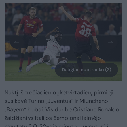
Daugiau nuotraukų (2)
Naktį iš trečiadienio į ketvirtadienį pirmieji
susikovė Turino „Juventus“ ir Miuncheno
„Bayern“ klubai. Vis dar be Cristiano Ronaldo
žaidžiantys Italijos čempionai laimėjo
rezultatu 2:0. 32-ąją minutę „Juventus“ į