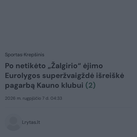
Sportas
Krepšinis
Po netikėto „Žalgirio“ ėjimo
Eurolygos superžvaigždė išreiškė
pagarbą Kauno klubui
(2)
2026 m. rugpjūčio 7 d. 04:33
Lrytas.lt