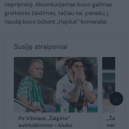
nepripratę. Akcentuojamas buvo galimas
greitesnis žaidimas, tačiau tai, panašu, į
naudą buvo būtent „Hajduk“ komandai.
Susiję straipsniai
→
Po Vilniaus „Žalgirio“
„Žalgirio
sutriuškinimo – klubo
nemalonu