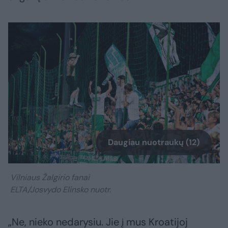
Daugiau nuotraukų (12)
Vilniaus Žalgirio fanai
ELTA/Josvydo Elinsko nuotr.
„Ne, nieko nedarysiu. Jie į mus Kroatijoj