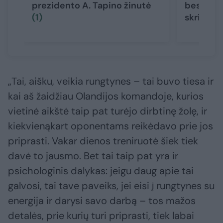
prezidento A. Tapino žinutė
besidžia
(1)
skriejo a
„Tai, aišku, veikia rungtynes – tai buvo tiesa ir
kai aš žaidžiau Olandijos komandoje, kurios
vietinė aikštė taip pat turėjo dirbtinę žolę, ir
kiekvienąkart oponentams reikėdavo prie jos
priprasti. Vakar dienos treniruotė šiek tiek
davė to jausmo. Bet tai taip pat yra ir
psichologinis dalykas: jeigu daug apie tai
galvosi, tai tave paveiks, jei eisi į rungtynes su
energija ir darysi savo darbą – tos mažos
detalės, prie kurių turi priprasti, tiek labai