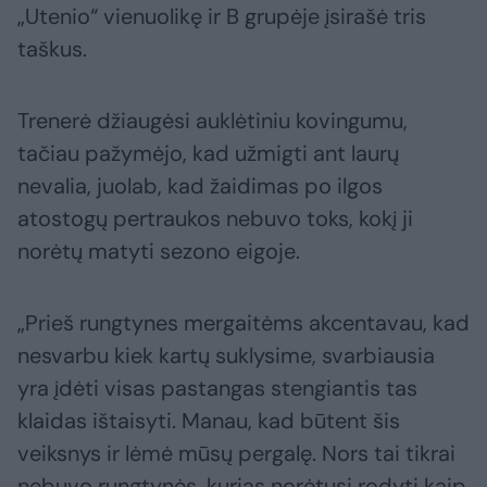
„Utenio“ vienuolikę ir B grupėje įsirašė tris
taškus.
Trenerė džiaugėsi auklėtiniu kovingumu,
tačiau pažymėjo, kad užmigti ant laurų
nevalia, juolab, kad žaidimas po ilgos
atostogų pertraukos nebuvo toks, kokį ji
norėtų matyti sezono eigoje.
„Prieš rungtynes mergaitėms akcentavau, kad
nesvarbu kiek kartų suklysime, svarbiausia
yra įdėti visas pastangas stengiantis tas
klaidas ištaisyti. Manau, kad būtent šis
veiksnys ir lėmė mūsų pergalę. Nors tai tikrai
nebuvo rungtynės, kurias norėtųsi rodyti kaip