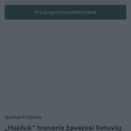
Prisijungti komentatoriams
Sportas
Futbolas
„Hajduk“ treneris žavėjosi lietuvių