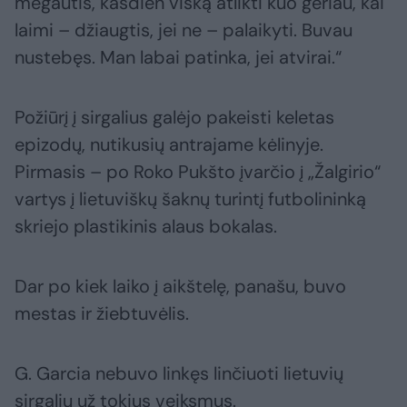
mėgautis, kasdien viską atlikti kuo geriau, kai
laimi – džiaugtis, jei ne – palaikyti. Buvau
nustebęs. Man labai patinka, jei atvirai.“
Požiūrį į sirgalius galėjo pakeisti keletas
epizodų, nutikusių antrajame kėlinyje.
Pirmasis – po Roko Pukšto įvarčio į „Žalgirio“
vartys į lietuviškų šaknų turintį futbolininką
skriejo plastikinis alaus bokalas.
Dar po kiek laiko į aikštelę, panašu, buvo
mestas ir žiebtuvėlis.
G. Garcia nebuvo linkęs linčiuoti lietuvių
sirgalių už tokius veiksmus.