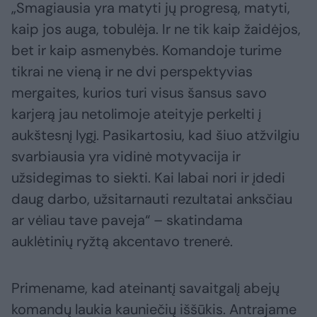
„Smagiausia yra matyti jų progresą, matyti,
kaip jos auga, tobulėja. Ir ne tik kaip žaidėjos,
bet ir kaip asmenybės. Komandoje turime
tikrai ne vieną ir ne dvi perspektyvias
mergaites, kurios turi visus šansus savo
karjerą jau netolimoje ateityje perkelti į
aukštesnį lygį. Pasikartosiu, kad šiuo atžvilgiu
svarbiausia yra vidinė motyvacija ir
užsidegimas to siekti. Kai labai nori ir įdedi
daug darbo, užsitarnauti rezultatai anksčiau
ar vėliau tave paveja“ – skatindama
auklėtinių ryžtą akcentavo trenerė.
Primename, kad ateinantį savaitgalį abejų
komandų laukia kauniečių iššūkis. Antrajame