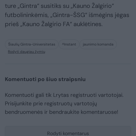
ture „Gintra“ susitiks su „Kauno Žalgirio“
futbolininkėmis, „Gintra-ŠSG“ išmėgins jėgas
prieš „Kauno Žalgirio FA“ auklėtines.
Šiaulių Gintra-Universitetas
^Instant
jaunimo komanda
Rodyti daugiau žymių
Komentuoti po šiuo straipsniu
Komentuoti gali tik Lrytas registruoti vartotojai.
Prisijunkite prie registruotų vartotojų
bendruomenės ir bendraukite komentaruose!
Rodyti komentarus