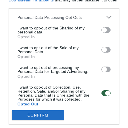
Downstream Participants
that may further disclose it to other
third parties.
Personal Data Processing Opt Outs
I want to opt-out of the Sharing of my
personal data.
Opted In
I want to opt-out of the Sale of my
Personal Data.
Opted In
Daugiau nuotraukų (12)
I want to opt-out of processing my
Personal Data for Targeted Advertising.
Opted In
Jau nuo pat pradžių svečiai iš Kroatijos
I want to opt-out of Collection, Use,
Retention, Sale, and/or Sharing of my
paėmė rungtynių kontrolę į savo rankas:
Personal Data that Is Unrelated with the
Purposes for which it was collected.
ketvirtąją minutę buvo paskirtas baudinys,
Opted Out
kurį netrukus realizavo Michele Sego. Dar po
CONFIRM
9 minučių – 14-ąją susitikimo minutę – į