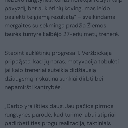
pavyzdį, bet auklėtinių kovingumas leido
pasiekti teigiamą rezultatą“ – sveikindama
mergaites su sėkminga pradžia Žiemos
taurės turnyre kalbėjo 27-erių metų trenerė.
Stebint auklėtinių progresą T. Veržbickaja
pripažįsta, kad jų noras, motyvacija tobulėti
jai kaip treneriai suteikia didžiausią
džiaugsmą ir skatina sunkiai dirbti bei
nepamiršti kantrybės.
„Darbo yra išties daug. Jau pačios pirmos
rungtynės parodė, kad turime labai stipriai
padirbėti ties progų realizacija, taktiniais