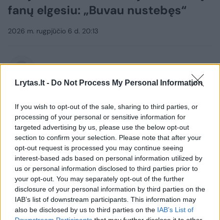
fanų elgesiu: „Buvau nustebęs“
2026 m. rugpjūčio 6 d. 20:13
Lrytas.lt
Lrytas.lt -
Do Not Process My Personal Information
Po stebuklu Liepkalnyje pramintų
If you wish to opt-out of the sale, sharing to third parties, or
rungtynių praėjusią savaitę Vilniaus
processing of your personal or sensitive information for
„Žalgiris“ patyrė labai skaudų
targeted advertising by us, please use the below opt-out
pralaimėjimą – savų sirgalių akivaizdoje
section to confirm your selection. Please note that after your
opt-out request is processed you may continue seeing
net 2:5 buvo pralaimėta Splito „Hajduk“
interest-based ads based on personal information utilized by
komandai. Po rungtynių varžovų treneris
us or personal information disclosed to third parties prior to
reiškė savo susižavėjimą Vilniumi ir
your opt-out. You may separately opt-out of the further
disclosure of your personal information by third parties on the
stadione susirinkusiais fanais.
IAB’s list of downstream participants. This information may
also be disclosed by us to third parties on the
IAB’s List of