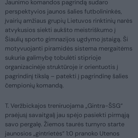
Jaunimo komandos pagrindą sudaro
perspektyvios jaunos šalies futbolininkės,
įvairių amžiaus grupių Lietuvos rinktinių narės
atvykusios siekti aukšto meistriškumo į
Šiaulių sporto gimnazijos ugdymo įstaigą. Ši
motyvuojanti piramidės sistema mergaitėms
sukuria galimybę tobulėti stiprioje
organizacinėje struktūroje ir orientuotis į
pagrindinį tikslą – patekti į pagrindinę šalies
čempionių komandą.
T. Veržbickajos treniruojama „Gintra-ŠSG“
praėjusį savaitgalį jau spėjo pasiekti pirmąją
savo pergalę. Žiemos taurės turnyro starte
jaunosios „gintrietės“ 1:0 pranoko Utenos