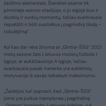
žaidimo elementais. Šiandien esame tik
pirminėje sezono stadijoje, o jo eigoje bus ir
duobių ir sunkių momentų, tačiau svarbiausia
nepalūžti ir būti susitelkus į pagrindinį tikslą –
tobulėjimą“.
Kol kas dar nėra žinoma ar „Gintra-ŠSG“ 2021
metų sezone žais Lietuvos moterų futbolo I
lygoje, ar aukščiausioje A lygoje, tačiau
svarbiausia pasak trenerės yra auklėtinių
motyvacija iš savęs reikalauti maksimumo.
„Žaidėjos turi suprasti, kad „Gintra-ŠSG“
joms yra puikus tramplynas į pagrindinę
„Gintros“ komandą, Lietuvos rinktinę. Juk