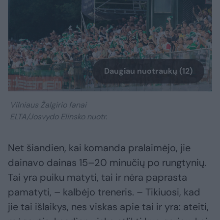
Daugiau nuotraukų (12)
Vilniaus Žalgirio fanai
ELTA/Josvydo Elinsko nuotr.
Net šiandien, kai komanda pralaimėjo, jie
dainavo dainas 15–20 minučių po rungtynių.
Tai yra puiku matyti, tai ir nėra paprasta
pamatyti, – kalbėjo treneris. – Tikiuosi, kad
jie tai išlaikys, nes viskas apie tai ir yra: ateiti,