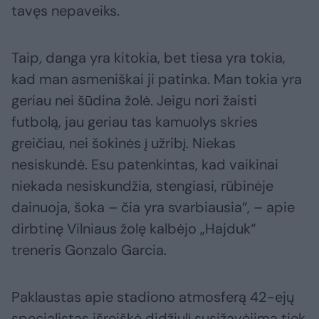
tavęs nepaveiks.
Taip, danga yra kitokia, bet tiesa yra tokia,
kad man asmeniškai ji patinka. Man tokia yra
geriau nei šūdina žolė. Jeigu nori žaisti
futbolą, jau geriau tas kamuolys skries
greičiau, nei šokinės į užribį. Niekas
nesiskundė. Esu patenkintas, kad vaikinai
niekada nesiskundžia, stengiasi, rūbinėje
dainuoja, šoka – čia yra svarbiausia“, – apie
dirbtinę Vilniaus žolę kalbėjo „Hajduk“
treneris Gonzalo Garcia.
Paklaustas apie stadiono atmosferą 42-ejų
specialistas išreiškė didžiulį susižavėjimą tiek