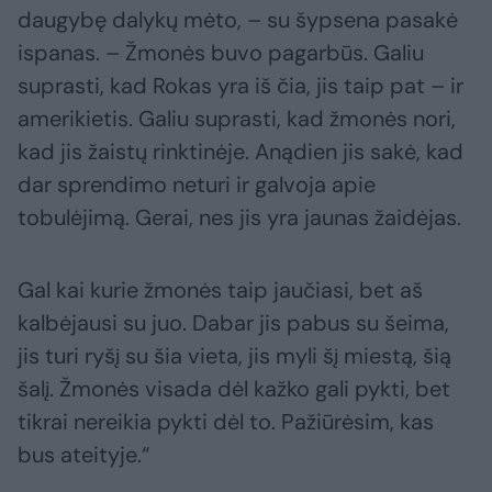
daugybę dalykų mėto, – su šypsena pasakė
ispanas. – Žmonės buvo pagarbūs. Galiu
suprasti, kad Rokas yra iš čia, jis taip pat – ir
amerikietis. Galiu suprasti, kad žmonės nori,
kad jis žaistų rinktinėje. Anądien jis sakė, kad
dar sprendimo neturi ir galvoja apie
tobulėjimą. Gerai, nes jis yra jaunas žaidėjas.
Gal kai kurie žmonės taip jaučiasi, bet aš
kalbėjausi su juo. Dabar jis pabus su šeima,
jis turi ryšį su šia vieta, jis myli šį miestą, šią
šalį. Žmonės visada dėl kažko gali pykti, bet
tikrai nereikia pykti dėl to. Pažiūrėsim, kas
bus ateityje.“