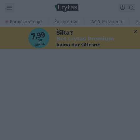
Karas Ukrainoje
Žalioji erdvė
Ačiū, Prezidente
E