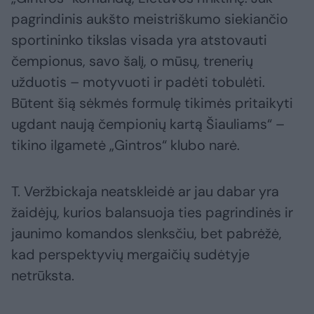
pagrindinis aukšto meistriškumo siekiančio
sportininko tikslas visada yra atstovauti
čempionus, savo šalį, o mūsų, trenerių
užduotis – motyvuoti ir padėti tobulėti.
Būtent šią sėkmės formulę tikimės pritaikyti
ugdant naują čempionių kartą Šiauliams“ –
tikino ilgametė „Gintros“ klubo narė.
T. Veržbickaja neatskleidė ar jau dabar yra
žaidėjų, kurios balansuoja ties pagrindinės ir
jaunimo komandos slenksčiu, bet pabrėžė,
kad perspektyvių mergaičių sudėtyje
netrūksta.