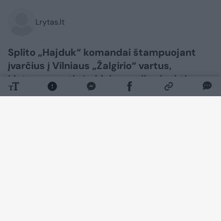
Lrytas.lt
Splito „Hajduk“ komandai štampuojant
įvarčius į Vilniaus „Žalgirio“ vartus,
Lietuvos sostinės klubas gali sulaukti
nemenkos nuobaudos iš UEFA už sirgalių
veiksmus.