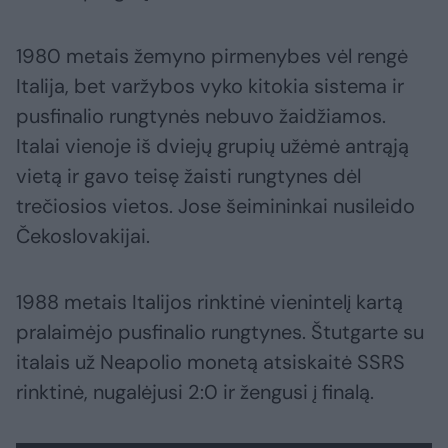
1980 metais žemyno pirmenybes vėl rengė
Italija, bet varžybos vyko kitokia sistema ir
pusfinalio rungtynės nebuvo žaidžiamos.
Italai vienoje iš dviejų grupių užėmė antrąją
vietą ir gavo teisę žaisti rungtynes dėl
trečiosios vietos. Jose šeimininkai nusileido
Čekoslovakijai.
1988 metais Italijos rinktinė vienintelį kartą
pralaimėjo pusfinalio rungtynes. Štutgarte su
italais už Neapolio monetą atsiskaitė SSRS
rinktinė, nugalėjusi 2:0 ir žengusi į finalą.