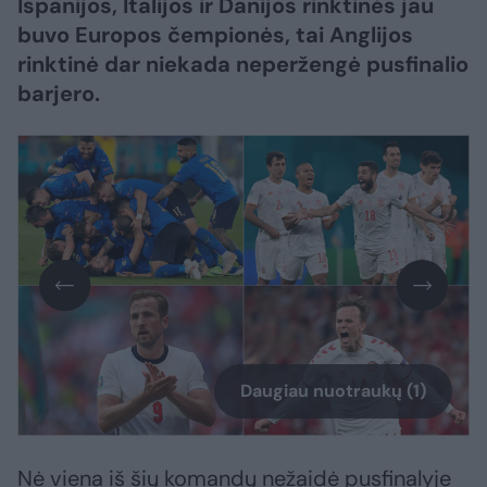
Ispanijos, Italijos ir Danijos rinktinės jau
buvo Europos čempionės, tai Anglijos
rinktinė dar niekada neperžengė pusfinalio
barjero.
Daugiau nuotraukų (1)
Nė viena iš šių komandų nežaidė pusfinalyje