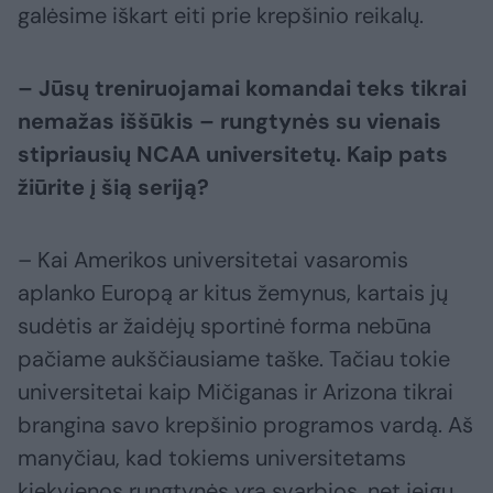
galėsime iškart eiti prie krepšinio reikalų.
– Jūsų treniruojamai komandai teks tikrai
nemažas iššūkis – rungtynės su vienais
stipriausių NCAA universitetų. Kaip pats
žiūrite į šią seriją?
– Kai Amerikos universitetai vasaromis
aplanko Europą ar kitus žemynus, kartais jų
sudėtis ar žaidėjų sportinė forma nebūna
pačiame aukščiausiame taške. Tačiau tokie
universitetai kaip Mičiganas ir Arizona tikrai
brangina savo krepšinio programos vardą. Aš
manyčiau, kad tokiems universitetams
kiekvienos rungtynės yra svarbios, net jeigu