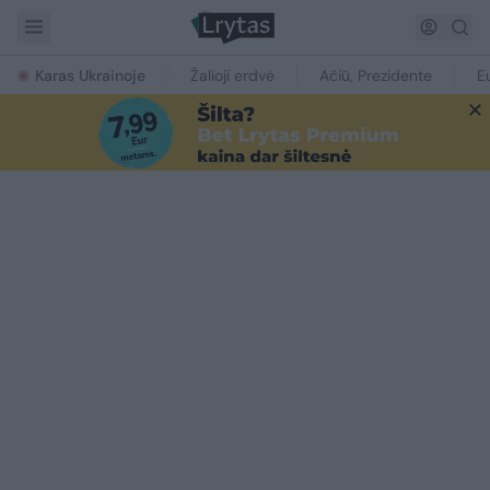
Karas Ukrainoje
Žalioji erdvė
Ačiū, Prezidente
E