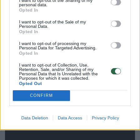
I want to opt-out of the Sharing of my
kartą, o ilgoje baudinių serijoje Vokietijos
personal data.
Opted In
rinktinė iškovojo pergalę 6:5. Anglų nesėkmę
I want to opt-out of the Sale of my
baudinių serijoje nulėmė nesėkmingas
Personal Data.
dabartinio rinktinės trenerio Garetho
Opted In
Southgate‘o smūgis.
I want to opt-out of processing my
Personal Data for Targeted Advertising.
Opted In
I want to opt-out of Collection, Use,
Retention, Sale, and/or Sharing of my
Personal Data that Is Unrelated with the
Purposes for which it was collected.
Opted Out
CONFIRM
Data Deletion
Data Access
Privacy Policy