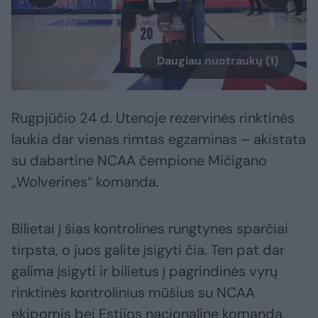
Daugiau nuotraukų (1)
Rugpjūčio 24 d. Utenoje rezervinės rinktinės
laukia dar vienas rimtas egzaminas – akistata
su dabartine NCAA čempione Mičigano
„Wolverines“ komanda.
Bilietai į šias kontrolines rungtynes sparčiai
tirpsta, o juos galite įsigyti čia. Ten pat dar
galima įsigyti ir bilietus į pagrindinės vyrų
rinktinės kontrolinius mūšius su NCAA
ekipomis bei Estijos nacionaline komanda.