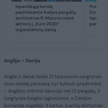
Ispaniškąją koridą
Prognozu
pasitinkantis Italijos pergalių
Enrique 
architektas R. Mancini metė
Ispanijos 
akmenį į „Euro 2020“
panašu
organizatorių daržą
Anglija – Danija
Anglai ir danai žaidė 21 tarpusavio rungtynes.
Jose didelę persvarą turi futbolo pradininkai
– Anglijos rinktinė iškovojo net 12 pergalių. 5
rungtynės baigėsi lygiosiomis, o Danijos
komanda nugalėjo 4 kartus. Įvarčių skirtumas