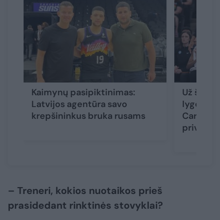
Kaimynų pasipiktinimas:
Už šiurk
Latvijos agentūra savo
lygoje iš
krepšininkus bruka rusams
Carringto
privilegi
– Treneri, kokios nuotaikos prieš
prasidedant rinktinės stovyklai?