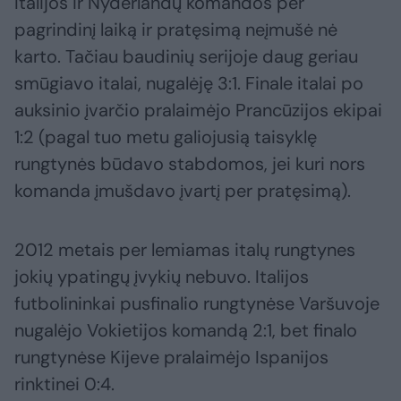
Italijos ir Nyderlandų komandos per
pagrindinį laiką ir pratęsimą neįmušė nė
karto. Tačiau baudinių serijoje daug geriau
smūgiavo italai, nugalėję 3:1. Finale italai po
auksinio įvarčio pralaimėjo Prancūzijos ekipai
1:2 (pagal tuo metu galiojusią taisyklę
rungtynės būdavo stabdomos, jei kuri nors
komanda įmušdavo įvartį per pratęsimą).
2012 metais per lemiamas italų rungtynes
jokių ypatingų įvykių nebuvo. Italijos
futbolininkai pusfinalio rungtynėse Varšuvoje
nugalėjo Vokietijos komandą 2:1, bet finalo
rungtynėse Kijeve pralaimėjo Ispanijos
rinktinei 0:4.