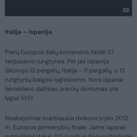
Italija – Ispanija
Pietų Europos šalių komandos žaidė 37
tarpusavio rungtynes. Per jas Ispanija
iškovojo 13 pergalių, Italija – 11 pergalių, o 13
rungtynių baigėsi lygiosiomis. Nors ispanai
laimėdavo dažniau, įvarčių skirtumas yra
lygus 51:51.
Neabejotinai svarbiausia dvikova įvyko 2012
m. Europos pirmenybių finale. Jame ispanai
sutriuškino italus 4:0. Įvarčius Kijevo stadione