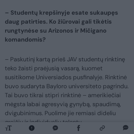
– Studentų krepšinyje esate sukaupęs
daug patirties. Ko žiūrovai gali tikėtis
rungtynėse su Arizonos ir Mičigano
komandomis?
– Paskutinį kartą prieš JAV studentų rinktinę
teko žaisti praėjusią vasarą, kuomet
susitikome Universiados pusfinalyje. Rinktinė
buvo sudaryta Bayloro universiteto pagrindu.
Tai buvo tikrai stipri rinktinė – amerikiečiai
mėgsta labai agresyvią gynybą, spaudimą,
dvigubinimus. Puolime jie remiasi dideliu
greičiu ir individualiu talentu.