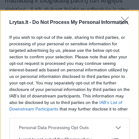
mažiausią ir blogiausią patirtį turi Anglijos
rinktinė. Ji tik dukart žaidė pusfinalyje ir abu
kartus pralaimėjo.
Lrytas.lt -
Do Not Process My Personal Information
If you wish to opt-out of the sale, sharing to third parties, or
1968 metais Florencijos stadione anglams
processing of your personal or sensitive information for
koją pakišo Jugoslavijos rinktinė. Per
targeted advertising by us, please use the below opt-out
pusfinalio rungtynes serbas Draganas
section to confirm your selection. Please note that after your
opt-out request is processed you may continue seeing
Džajičius vienintelį įvartį įmušė antrojo kėlinio
interest-based ads based on personal information utilized by
pabaigoje – 86-ąją minutę.
us or personal information disclosed to third parties prior to
your opt-out. You may separately opt-out of the further
disclosure of your personal information by third parties on the
1996 metų birželio 26 dieną Europos
IAB’s list of downstream participants. This information may
also be disclosed by us to third parties on the
IAB’s List of
pirmenybių pusfinalio rungtynės vyko toje
Downstream Participants
that may further disclose it to other
pačioje vietoje, kurioje vyks ir šiais metais –
third parties.
„Wembley“ stadione. Anglijos ir Vokietijos
Personal Data Processing Opt Outs
komandos per pagrindinį laiką įmušė po