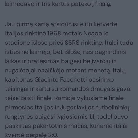
laimėdavo ir tris kartus pateko į finalą.
Jau pirmą kartą atsidūrusi elito ketverte
Italijos rinktinė 1968 metais Neapolio
stadione išlošė prieš SSRS rinktinę. Italai tada
išties ne laimėjo, bet išlošė, nes pagrindinis
laikas ir pratęsimas baigėsi be įvarčių ir
nugalėtojai paaiškėjo metant monetą. Italų
kapitonas Giacinto Facchetti pasirinko
teisingai ir kartu su komandos draugais gavo
teisę žaisti finale. Romoje vykusiame finale
pirmosios Italijos ir Jugoslavijos futbolininkų
rungtynės baigėsi lygiosiomis 1:1, todėl buvo
paskirtas pakartotinis mačas, kuriame italai
šventė pergalę 2:0.