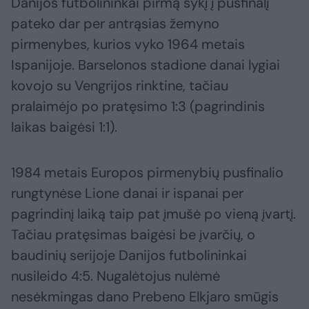
Danijos futbolininkai pirmą sykį į pusfinalį
pateko dar per antrąsias žemyno
pirmenybes, kurios vyko 1964 metais
Ispanijoje. Barselonos stadione danai lygiai
kovojo su Vengrijos rinktine, tačiau
pralaimėjo po pratęsimo 1:3 (pagrindinis
laikas baigėsi 1:1).
1984 metais Europos pirmenybių pusfinalio
rungtynėse Lione danai ir ispanai per
pagrindinį laiką taip pat įmušė po vieną įvartį.
Tačiau pratęsimas baigėsi be įvarčių, o
baudinių serijoje Danijos futbolininkai
nusileido 4:5. Nugalėtojus nulėmė
nesėkmingas dano Prebeno Elkjaro smūgis