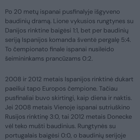
Po 20 metų ispanai pusfinalyje išgyveno
baudinių dramą. Lione vykusios rungtynes su
Danijos rinktine baigėsi 1:1, bet per baudinių
seriją Ispanijos komanda šventė pergalę 5:4.
To čempionato finale ispanai nusileido
šeimininkams prancūzams 0:2.
2008 ir 2012 metais Ispanijos rinktinė dukart
paeiliui tapo Europos čempione. Tačiau
pusfinaliai buvo skirtingi, kaip diena ir naktis.
Jei 2008 metais Vienoje ispanai sutriuškino
Rusijos rinktinę 3:0, tai 2012 metais Donecke
vėl teko mušti baudinius. Rungtynės su
portugalais baigėsi 0:0, o baudinių serijoje