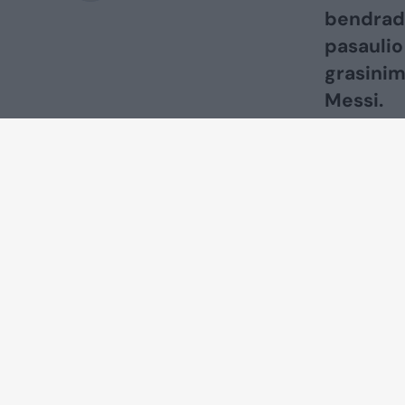
bendrada
pasaulio
grasinim
Messi.