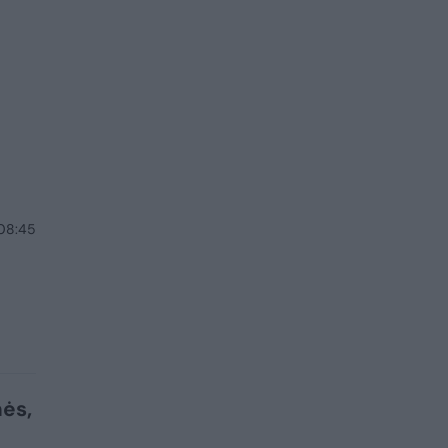
 08:45
mės,