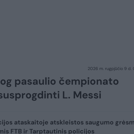
2026 m. rugpjūčio 9 d.
, jog pasaulio čempionato
usprogdinti L. Messi
cijos ataskaitoje atskleistos saugumo grės
is FTB ir Tarptautinis policijos