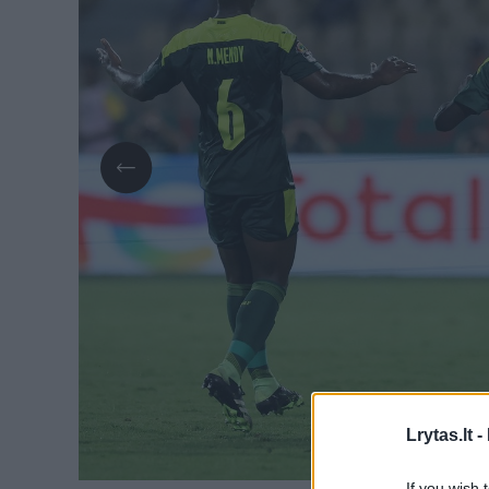
Lrytas.lt -
If you wish 