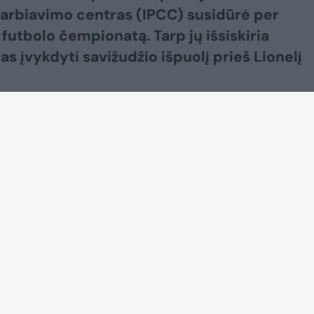
rbiavimo centras (IPCC) susidūrė per
 futbolo čempionatą. Tarp jų išsiskiria
as įvykdyti savižudžio išpuolį prieš Lionelį