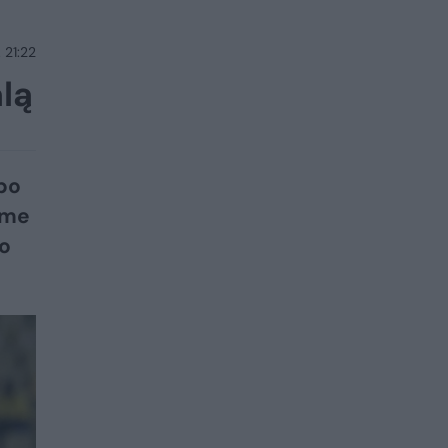
 21:22
lą
po
ame
so