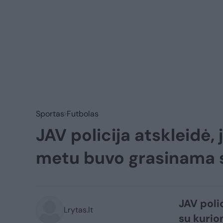
Sportas
Futbolas
JAV policija atskleidė
metu buvo grasinama s
JAV poli
Lrytas.lt
su kuriom