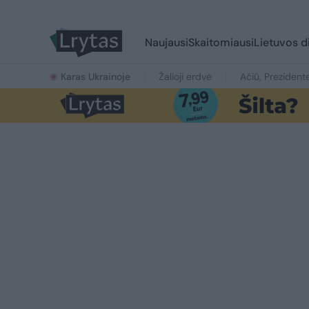
Naujausi
Skaitomiausi
Lietuvos d
Karas Ukrainoje
Žalioji erdvė
Ačiū, Prezident