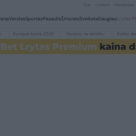
Orai
Lrytas.tv
Horoskopai
iena
Verslas
Sportas
Pasaulis
Žmonės
Sveikata
Daugiau
Lrytas 
e
Europos burės 2026
Gyvenu, ne skrolinu
Darbo ske