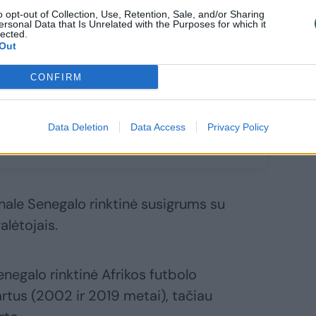
o opt-out of Collection, Use, Retention, Sale, and/or Sharing
ersonal Data that Is Unrelated with the Purposes for which it
rgalė po
lected.
atęsimo
Out
vedė Egiptą į
rikos futbolo
CONFIRM
mpionato
sfinalį
Data Deletion
Data Access
Privacy Policy
nale Senegalo rinktinė susigrums su
lėtojais.
enegalo rinktinė Afrikos futbolo
rtus (2002 ir 2019 metai), tačiau