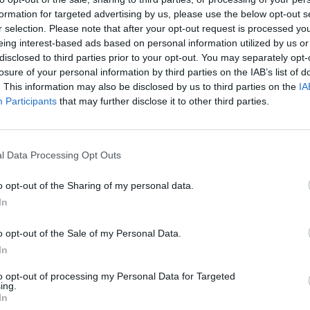
formation for targeted advertising by us, please use the below opt-out s
ušti antrajame kėlinyje.
r selection. Please note that after your opt-out request is processed y
eing interest-based ads based on personal information utilized by us or
disclosed to third parties prior to your opt-out. You may separately opt-
išvedė Abdou Diallo, o 77-ąją min.
losure of your personal information by third parties on the IAB’s list of
bino Idrissa Gueye.
. This information may also be disclosed by us to third parties on the
IA
Participants
that may further disclose it to other third parties.
mūgiu sušvelnino Blati Toure, tačiau visą
rečiąjį Senegalo įvartį įmušęs Sadio Mane.
l Data Processing Opt Outs
o opt-out of the Sharing of my personal data.
In
o opt-out of the Sale of my Personal Data.
In
to opt-out of processing my Personal Data for Targeted
ing.
In