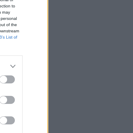
ection to
ou may
 personal
out of the
 downstream
B’s List of