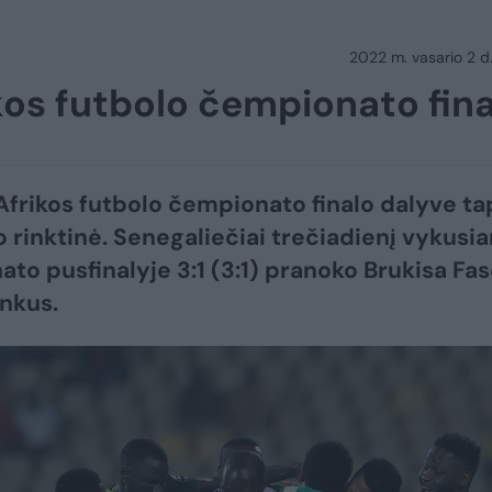
2022 m. vasario 2 d.
kos futbolo čempionato fina
Afrikos futbolo čempionato finalo dalyve ta
 rinktinė. Senegaliečiai trečiadienį vykusi
to pusfinalyje 3:1 (3:1) pranoko Brukisa Fa
inkus.