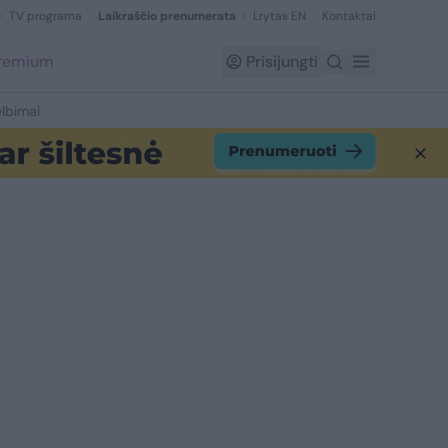
TV programa
Laikraščio prenumerata
Lrytas EN
Kontaktai
Premium
Prisijungti
lbimai