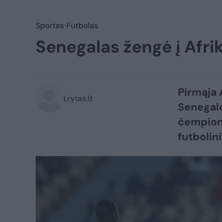
Sportas
Futbolas
Senegalas žengė į Afri
Pirmąja 
Lrytas.lt
Senegalo
čempiona
futbolin