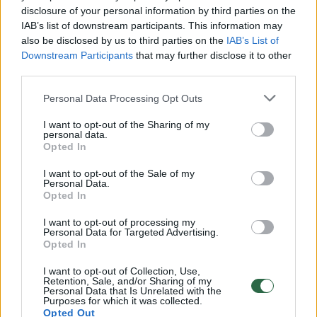
disclosure of your personal information by third parties on the
IAB’s list of downstream participants. This information may
Pirmadienio rytą 29-erių futbolininkas savo
also be disclosed by us to third parties on the
IAB’s List of
Downstream Participants
that may further disclose it to other
instagrame pasidalino nuotrauką, kurioje jis
third parties.
savo lovoje leidžia laiką kartu su sekmadienį
Personal Data Processing Opt Outs
iškovota čempionų taure.
I want to opt-out of the Sharing of my
personal data.
Triumfo akimirkomis savo socialinėje erdvėje
Opted In
dalinosi ir du baudinius atrėmęs Londono
I want to opt-out of the Sale of my
Personal Data.
„Chelsea“ klubo vartų sargas Edouardas
Opted In
Mendy.
I want to opt-out of processing my
Personal Data for Targeted Advertising.
Opted In
Tai buvo trečiasis Senegalo futbolo rinktinės
I want to opt-out of Collection, Use,
finalas Afrikos tautų taurės istorijoje. Tačiau
Retention, Sale, and/or Sharing of my
Personal Data that Is Unrelated with the
nei 2002, nei 2019 metais pergalės
Purposes for which it was collected.
Opted Out