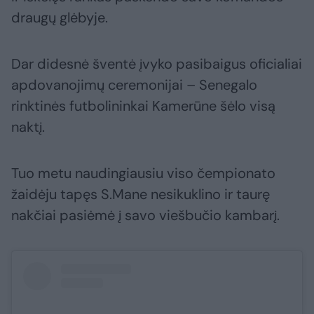
draugų glėbyje.
Dar didesnė šventė įvyko pasibaigus oficialiai
apdovanojimų ceremonijai – Senegalo
rinktinės futbolininkai Kamerūne šėlo visą
naktį.
Tuo metu naudingiausiu viso čempionato
žaidėju tapęs S.Mane nesikuklino ir taurę
nakčiai pasiėmė į savo viešbučio kambarį.