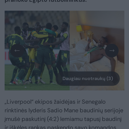
Daugiau nuotraukų (3)
„Liverpool“ ekipos žaidėjas ir Senegalo
rinktinės lyderis Sadio Mane baudinių serijoje
įmušė paskutinį (4:2) lemiamu tapusį baudinį
ir iškėlęs rankas paskendo savo komandos