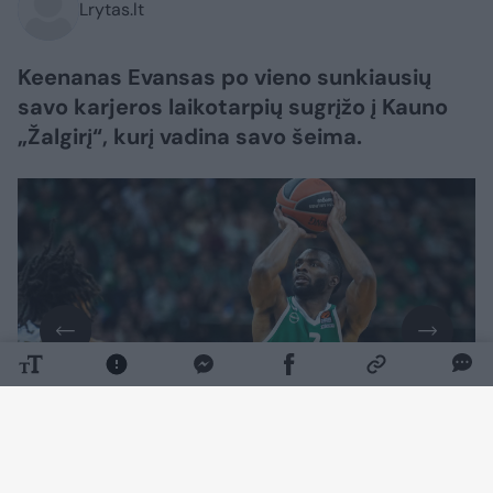
Lrytas.lt
Keenanas Evansas po vieno sunkiausių
savo karjeros laikotarpių sugrįžo į Kauno
„Žalgirį“, kurį vadina savo šeima.
Daugiau nuotraukų (1)