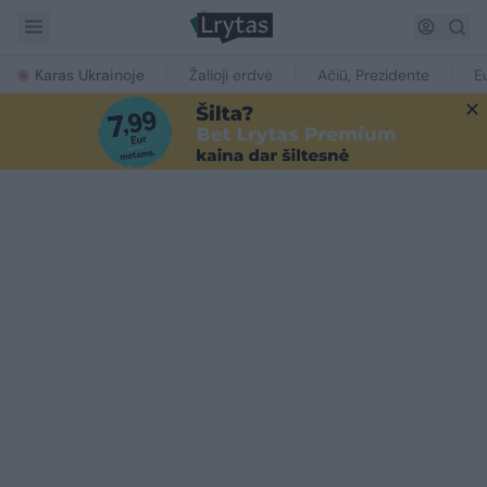
Karas Ukrainoje
Žalioji erdvė
Ačiū, Prezidente
E