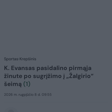
Sportas
Krepšinis
K. Evansas pasidalino pirmąja
žinute po sugrįžimo į „Žalgirio“
šeimą
(1)
2026 m. rugpjūčio 8 d. 09:55