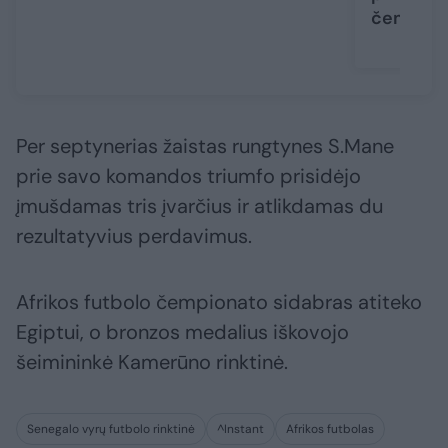
čempio
Per septynerias žaistas rungtynes S.Mane
prie savo komandos triumfo prisidėjo
įmušdamas tris įvarčius ir atlikdamas du
rezultatyvius perdavimus.
Afrikos futbolo čempionato sidabras atiteko
Egiptui, o bronzos medalius iškovojo
šeimininkė Kamerūno rinktinė.
Senegalo vyrų futbolo rinktinė
^Instant
Afrikos futbolas