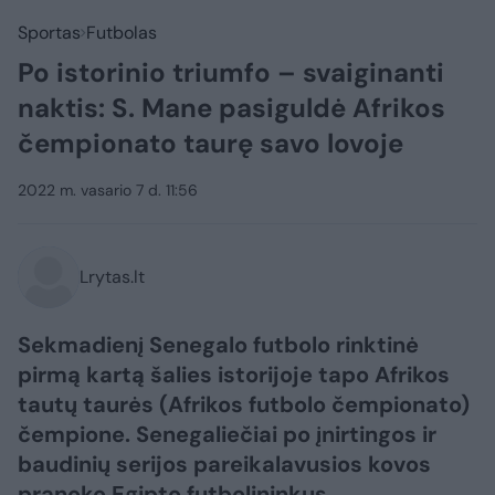
Sportas
Futbolas
Po istorinio triumfo – svaiginanti
naktis: S. Mane pasiguldė Afrikos
čempionato taurę savo lovoje
2022 m. vasario 7 d. 11:56
Lrytas.lt
Sekmadienį Senegalo futbolo rinktinė
pirmą kartą šalies istorijoje tapo Afrikos
tautų taurės (Afrikos futbolo čempionato)
čempione. Senegaliečiai po įnirtingos ir
baudinių serijos pareikalavusios kovos
pranoko Egipto futbolininkus.