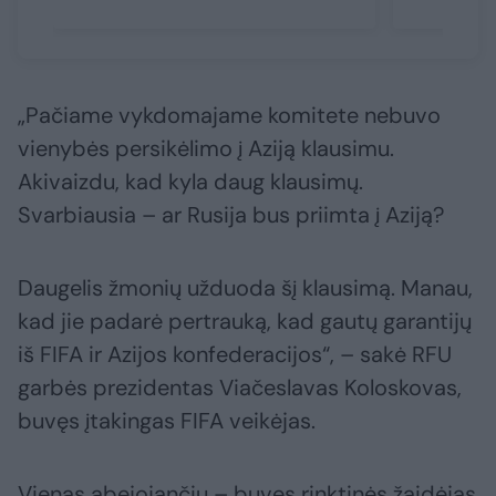
„Pačiame vykdomajame komitete nebuvo
vienybės persikėlimo į Aziją klausimu.
Akivaizdu, kad kyla daug klausimų.
Svarbiausia – ar Rusija bus priimta į Aziją?
Daugelis žmonių užduoda šį klausimą. Manau,
kad jie padarė pertrauką, kad gautų garantijų
iš FIFA ir Azijos konfederacijos“, – sakė RFU
garbės prezidentas Viačeslavas Koloskovas,
buvęs įtakingas FIFA veikėjas.
Vienas abejojančių – buvęs rinktinės žaidėjas