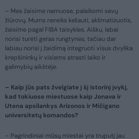
– Mes žaisime namuose, palaikomi savų
žiūrovų. Mums nereiks keliauti, aklimatizuotis,
žaisime pagal FIBA taisykles. Aišku, labai
norisi turėti geras rungtynes, tačiau dar
labiau norisi į žaidimą integruoti visus dvylika
krepšininkų ir visiems atrasti laiko ir
galimybių aikštėje.
– Kaip jūs pats žvelgiate į šį istorinį įvykį,
kad tokiuose miestuose kaip Jonava ir
Utena apsilankys Arizonos ir Mičigano
universitetų komandos?
– Pagrindiniai mūsų miestai yra truputį jau