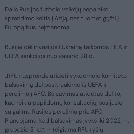
Dalis Rusijos futbolo veikėjų nepalaiko
sprendimo keltis į Aziją, nes tuomet grįžti į
Europą bus neįmanoma.
Rusijai dėl invazijos į Ukrainą taikomos FIFA ir
UEFA sankcijos nuo vasario 28 d.
„RFU nusprendė atidėti vykdomojo komiteto
balsavimą dėl pasitraukimo iš UEFA ir
perėjimo į AFC. Balsavimas atidėtas dėl to,
kad reikia papildomų konsultacijų, susijusių
su galimu Rusijos perėjimu prie AFC.
Planuojama, kad balsavimas įvyks iki 2022 m.
gruodžio 31 d.“, – teigiama RFU ryšių