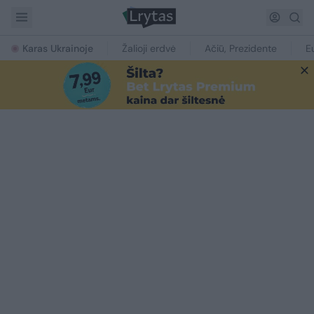
Karas Ukrainoje
Žalioji erdvė
Ačiū, Prezidente
E