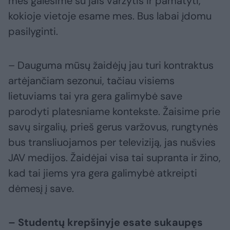
mes galėsime su jais varžytis ir pamatyti,
kokioje vietoje esame mes. Bus labai įdomu
pasilyginti.
– Dauguma mūsų žaidėjų jau turi kontraktus
artėjančiam sezonui, tačiau visiems
lietuviams tai yra gera galimybė save
parodyti platesniame kontekste. Žaisime prie
savų sirgalių, prieš gerus varžovus, rungtynės
bus transliuojamos per televiziją, jas nušvies
JAV medijos. Žaidėjai visa tai supranta ir žino,
kad tai jiems yra gera galimybė atkreipti
dėmesį į save.
– Studentų krepšinyje esate sukaupęs