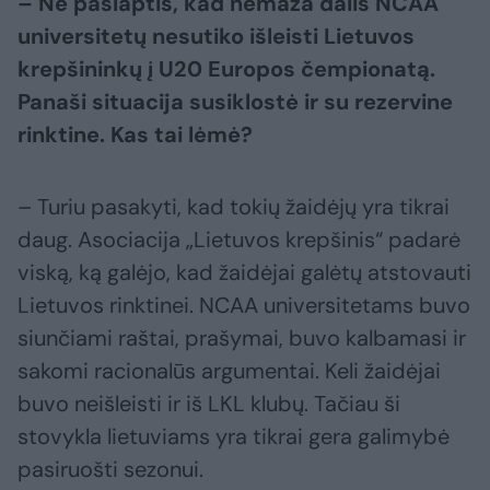
– Ne paslaptis, kad nemaža dalis NCAA
universitetų nesutiko išleisti Lietuvos
krepšininkų į U20 Europos čempionatą.
Panaši situacija susiklostė ir su rezervine
rinktine. Kas tai lėmė?
– Turiu pasakyti, kad tokių žaidėjų yra tikrai
daug. Asociacija „Lietuvos krepšinis“ padarė
viską, ką galėjo, kad žaidėjai galėtų atstovauti
Lietuvos rinktinei. NCAA universitetams buvo
siunčiami raštai, prašymai, buvo kalbamasi ir
sakomi racionalūs argumentai. Keli žaidėjai
buvo neišleisti ir iš LKL klubų. Tačiau ši
stovykla lietuviams yra tikrai gera galimybė
pasiruošti sezonui.