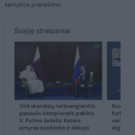
tarnybos pranešime.
Susiję straipsniai
Virš skandalų neišvengiančio
Rusija su
pasaulio čempionato pakibo
futbolui 
V. Putino šešėlis: Kataro
varžybas,
emyras nusilenkė ir dėkojo
atgal ne