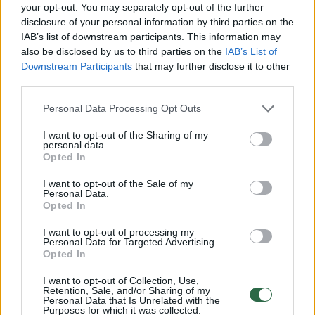
your opt-out. You may separately opt-out of the further
rugpjūčio 31 d. Vilniuje su Bosnijos ir
disclosure of your personal information by third parties on the
Hercegovinos rinktine.
IAB’s list of downstream participants. This information may
also be disclosed by us to third parties on the
IAB’s List of
Downstream Participants
that may further disclose it to other
third parties.
LTU.BASKETBALL svetainė su Lietuvos
rezervinės rinktinės treneriu M. Lukošiumi
Personal Data Processing Opt Outs
kalbėjosi apie pasirinktą dvyliktuką,
I want to opt-out of the Sharing of my
personal data.
krepšininkų motyvaciją ir laukiantį unikalų
Opted In
reginį Jonavos bei Utenos žiūrovams.
I want to opt-out of the Sale of my
Personal Data.
Opted In
Susiję straipsniai
I want to opt-out of processing my
Personal Data for Targeted Advertising.
Opted In
I want to opt-out of Collection, Use,
Retention, Sale, and/or Sharing of my
Personal Data that Is Unrelated with the
Purposes for which it was collected.