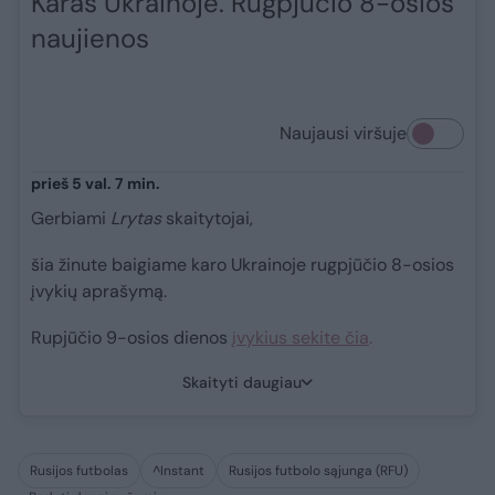
Karas Ukrainoje. Rugpjūčio 8-osios
naujienos
Naujausi viršuje
prieš 5 val. 7 min.
Gerbiami
Lrytas
skaitytojai,
šia žinute baigiame karo Ukrainoje rugpjūčio 8-osios
įvykių aprašymą.
Rupjūčio 9-osios dienos
įvykius sekite čia
.
Skaityti daugiau
Rusijos futbolas
^Instant
Rusijos futbolo sąjunga (RFU)