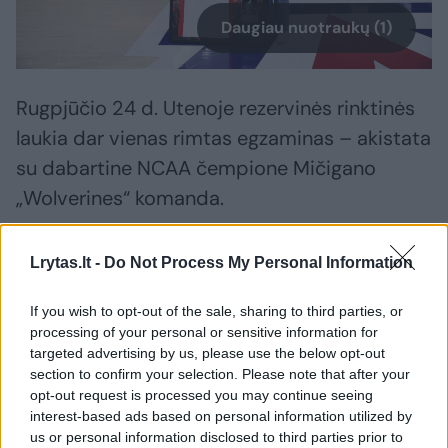
Daugiau nuotraukų (1)
Rugpjūčio 24 d. Utenoje rezervinės rinktinės
laukia dar vienas rimtas egzaminas – akistata
su dabartine NCAA čempione Mičigano
„Wolverines“ komanda.
Bilietai į šias kontrolines rungtynes sparčiai
Lrytas.lt -
Do Not Process My Personal Information
tirpsta, o juos galite įsigyti čia. Ten pat dar
If you wish to opt-out of the sale, sharing to third parties, or
galima įsigyti ir bilietus į pagrindinės vyrų
processing of your personal or sensitive information for
rinktinės kontrolinius mūšius su NCAA
targeted advertising by us, please use the below opt-out
section to confirm your selection. Please note that after your
ekipomis bei Estijos nacionaline komanda.
opt-out request is processed you may continue seeing
Taip pat pekyboje jau pasirodė ir bilietai į
interest-based ads based on personal information utilized by
us or personal information disclosed to third parties prior to
pasaulio čempionato atrankos mūšį