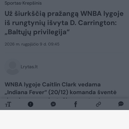
Sportas
Krepšinis
Už šiurkščią pražangą WNBA lygoje
iš rungtynių išvyta D. Carrington:
„Baltųjų privilegija“
2026 m. rugpjūčio 9 d. 09:45
Lrytas.lt
WNBA lygoje Caitlin Clark vedama
„Indiana Fever“ (20/12) komanda šventė
dar vieną pergalę, tačiau rungtynės
daugeliui labiausiai įsimins dėl įvykusio
konflikto.