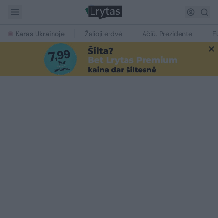
Karas Ukrainoje
Žalioji erdvė
Ačiū, Prezidente
E