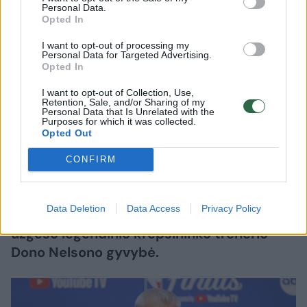
Personal Data.
Opted In
Sportas
Krepšinis
I want to opt-out of processing my
Personal Data for Targeted Advertising.
Mirė penkiskart NBA ir pasaulio
Opted In
čempionas D. Nelsonas
(1)
I want to opt-out of Collection, Use,
Retention, Sale, and/or Sharing of my
Personal Data that Is Unrelated with the
2026 m. rugpjūčio 9 d. 18:01
Purposes for which it was collected.
Opted Out
CONFIRM
Lrytas.lt
Data Deletion
Data Access
Privacy Policy
Krepšinio pasaulis gedi. Sekmadienį
užgeso legendinio krepšininko trenerio
Dono Nelsono gyvybė.