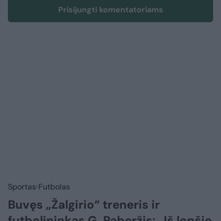
Prisijungti komentatoriams
Sportas
Futbolas
Buvęs „Žalgirio“ treneris ir
futbolininkas G. Paberžis: „Iš lopšio