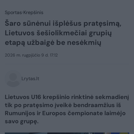
Sportas
Krepšinis
Šaro sūnėnui išplėšus pratęsimą,
Lietuvos šešiolikmečiai grupių
etapą užbaigė be nesėkmių
2026 m. rugpjūčio 9 d. 17:12
Lrytas.lt
Lietuvos U16 krepšinio rinktinė sekmadienį
tik po pratęsimo įveikė bendraamžius iš
Rumunijos ir Europos čempionate laimėjo
savo grupę.