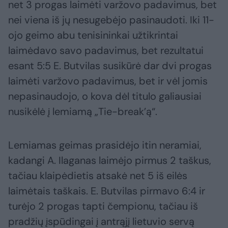
net 3 progas laimėti varžovo padavimus, bet
nei viena iš jų nesugebėjo pasinaudoti. Iki 11-
ojo geimo abu tenisininkai užtikrintai
laimėdavo savo padavimus, bet rezultatui
esant 5:5 E. Butvilas susikūrė dar dvi progas
laimėti varžovo padavimus, bet ir vėl jomis
nepasinaudojo, o kova dėl titulo galiausiai
nusikėlė į lemiamą „Tie-break’ą“.
Lemiamas geimas prasidėjo itin neramiai,
kadangi A. Ilaganas laimėjo pirmus 2 taškus,
tačiau klaipėdietis atsakė net 5 iš eilės
laimėtais taškais. E. Butvilas pirmavo 6:4 ir
turėjo 2 progas tapti čempionu, tačiau iš
pradžių įspūdingai į antrąjį lietuvio servą