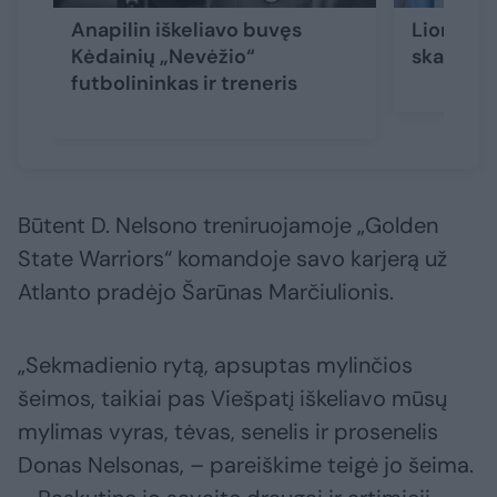
Anapilin iškeliavo buvęs
Lionelio
Kėdainių „Nevėžio“
skaudi n
futbolininkas ir treneris
Būtent D. Nelsono treniruojamoje „Golden
State Warriors“ komandoje savo karjerą už
Atlanto pradėjo Šarūnas Marčiulionis.
„Sekmadienio rytą, apsuptas mylinčios
šeimos, taikiai pas Viešpatį iškeliavo mūsų
mylimas vyras, tėvas, senelis ir prosenelis
Donas Nelsonas, – pareiškime teigė jo šeima.