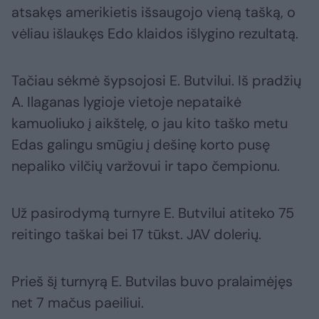
atsakęs amerikietis išsaugojo vieną tašką, o
vėliau išlaukęs Edo klaidos išlygino rezultatą.
Tačiau sėkmė šypsojosi E. Butvilui. Iš pradžių
A. Ilaganas lygioje vietoje nepataikė
kamuoliuko į aikštelę, o jau kito taško metu
Edas galingu smūgiu į dešinę korto pusę
nepaliko vilčių varžovui ir tapo čempionu.
Už pasirodymą turnyre E. Butvilui atiteko 75
reitingo taškai bei 17 tūkst. JAV dolerių.
Prieš šį turnyrą E. Butvilas buvo pralaimėjęs
net 7 mačus paeiliui.