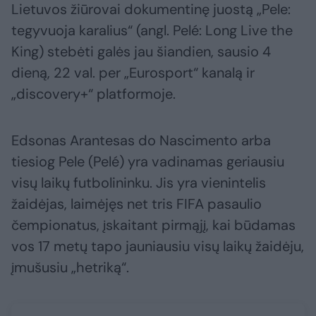
Lietuvos žiūrovai dokumentinę juostą „Pele:
tegyvuoja karalius“ (angl. Pelé: Long Live the
King) stebėti galės jau šiandien, sausio 4
dieną, 22 val. per „Eurosport“ kanalą ir
„discovery+“ platformoje.
Edsonas Arantesas do Nascimento arba
tiesiog Pele (Pelé) yra vadinamas geriausiu
visų laikų futbolininku. Jis yra vienintelis
žaidėjas, laimėjęs net tris FIFA pasaulio
čempionatus, įskaitant pirmąjį, kai būdamas
vos 17 metų tapo jauniausiu visų laikų žaidėju,
įmušusiu „hetriką“.