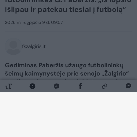
išlipau ir patekau tiesiai į futbolą“
2026 m. rugpjūčio 9 d. 09:57
fkzalgiris.lt
Gediminas Paberžis užaugo futbolininkų
šeimų kaimynystėje prie senojo „Žalgirio“
stadiono, dar paauglys debiutavo meistrų
komandoje, o vėliau į klubą sugrįžo kaip
treneris.