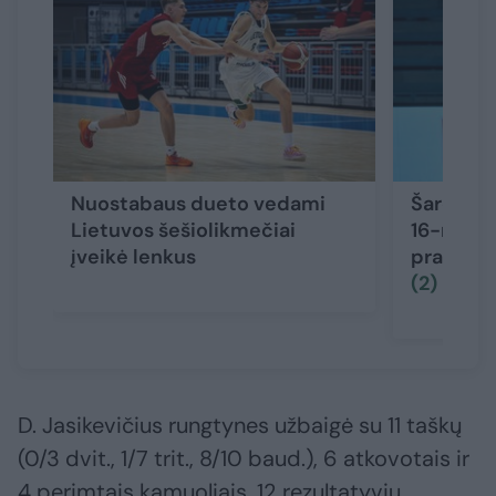
Nuostabaus dueto vedami
Šaro sūn
Lietuvos šešiolikmečiai
16-mečia
įveikė lenkus
pradėjo
(2)
D. Jasikevičius rungtynes užbaigė su 11 taškų
(0/3 dvit., 1/7 trit., 8/10 baud.), 6 atkovotais ir
4 perimtais kamuoliais, 12 rezultatyvių