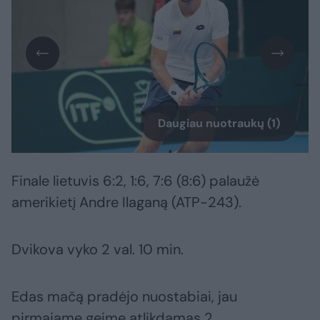
Daugiau nuotraukų (1)
Finale lietuvis 6:2, 1:6, 7:6 (8:6) palaužė
amerikietį Andre Ilaganą (ATP-243).
Dvikova vyko 2 val. 10 min.
Edas mačą pradėjo nuostabiai, jau
pirmajame geime atlikdamas 2