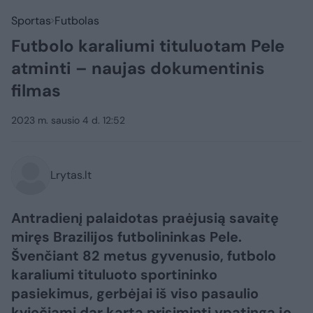
Sportas
Futbolas
Futbolo karaliumi tituluotam Pele
atminti – naujas dokumentinis
filmas
2023 m. sausio 4 d. 12:52
Lrytas.lt
Antradienį palaidotas praėjusią savaitę
miręs Brazilijos futbolininkas Pele.
Švenčiant 82 metus gyvenusio, futbolo
karaliumi tituluoto sportininko
pasiekimus, gerbėjai iš viso pasaulio
kviečiami dar kartą prisiminti ypatingą jo