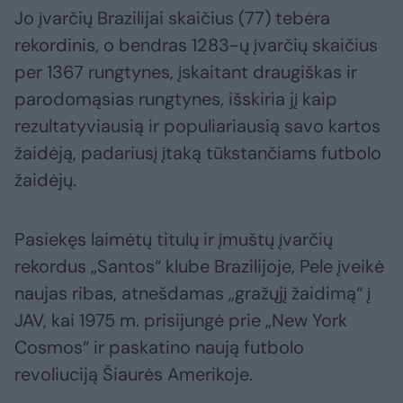
Jo įvarčių Brazilijai skaičius (77) tebėra
rekordinis, o bendras 1283-ų įvarčių skaičius
per 1367 rungtynes, įskaitant draugiškas ir
parodomąsias rungtynes, išskiria jį kaip
rezultatyviausią ir populiariausią savo kartos
žaidėją, padariusį įtaką tūkstančiams futbolo
žaidėjų.
Pasiekęs laimėtų titulų ir įmuštų įvarčių
rekordus „Santos“ klube Brazilijoje, Pele įveikė
naujas ribas, atnešdamas „gražųjį žaidimą“ į
JAV, kai 1975 m. prisijungė prie „New York
Cosmos“ ir paskatino naują futbolo
revoliuciją Šiaurės Amerikoje.