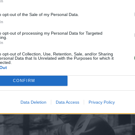
In
o opt-out of the Sale of my Personal Data.
pristatoma atnaujinta filmuota medžiaga, kuome
In
s Brazilijos rinktinėje per visą savo neišdildomą
to opt-out of processing my Personal Data for Targeted
ing.
nti karaliumi Pele, po to, kai 1958 m. jis laimėjo
In
natą ir tapo seniausia visų laikų sporto legenda. 
o opt-out of Collection, Use, Retention, Sale, and/or Sharing
tetas ne tik sportininkams, bet ir žmonėms už spor
ersonal Data that Is Unrelated with the Purposes for which it
lected.
Out
CONFIRM
Data Deletion
Data Access
Privacy Policy