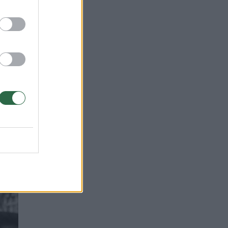
t
Jis
to