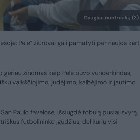
Daugiau nuotraukų (3)
soje: Pele“ žiūrovai gali pamatyti per naujos kar
 geriau žinomas kaip Pele buvo vunderkindas,
lišku vaikščiojimo, judėjimo, kalbėjimo ir jautimo
ė San Paulo favelose, išsiugdė tobulą pusiausvyrą,
triškus futbolininko įgūdžius, dėl kurių visi