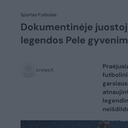
Sportas
Futbolas
Dokumentinėje juostoje
legendos Pele gyvenima
Praėjusi
Lrytas.lt
futbolin
garsiaus
atnaujin
legendini
neišdild