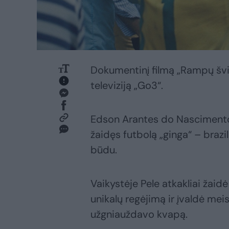
Dokumentinį filmą „Rampų švie
televiziją „Go3“.
Edson Arantes do Nascimento
žaidęs futbolą „ginga“ – brazi
būdu.
Vaikystėje Pele atkakliai žaid
unikalų regėjimą ir įvaldė meis
užgniauždavo kvapą.