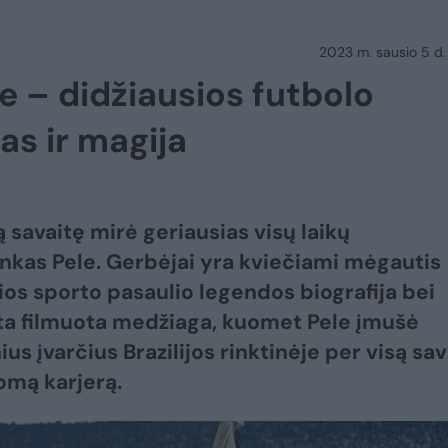
2023 m. sausio 5 d.
 – didžiausios futbolo
s ir magija
ą savaitę mirė geriausias visų laikų
inkas Pele. Gerbėjai yra kviečiami mėgautis
ios sporto pasaulio legendos biografija bei
ta filmuota medžiaga, kuomet Pele įmušė
us įvarčius Brazilijos rinktinėje per visą sa
omą karjerą.