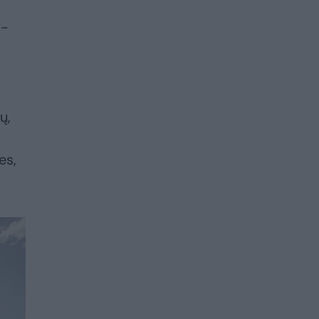
t-
ų,
es,