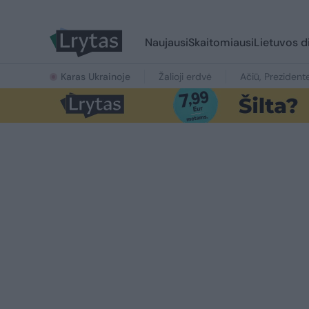
Naujausi
Skaitomiausi
Lietuvos d
Karas Ukrainoje
Žalioji erdvė
Ačiū, Prezident