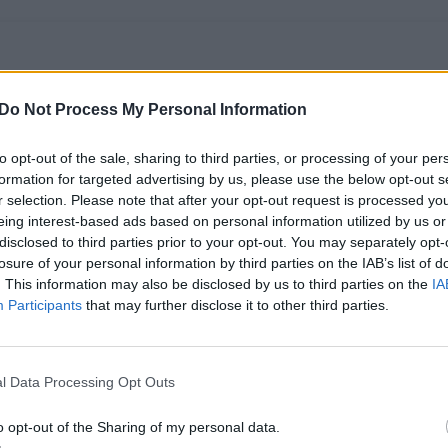
Do Not Process My Personal Information
to opt-out of the sale, sharing to third parties, or processing of your per
formation for targeted advertising by us, please use the below opt-out s
r selection. Please note that after your opt-out request is processed y
eing interest-based ads based on personal information utilized by us or
disclosed to third parties prior to your opt-out. You may separately opt-
Brazilai lieja pyktį
Futbolo karaliumi
losure of your personal information by third parties on the IAB’s list of
ant su Pele
tituluotam Pele
. This information may also be disclosed by us to third parties on the
IA
neatsisveikinusių
atminti – naujas
Participants
that may further disclose it to other third parties.
futbolo žvaigždžių:
dokumentinis
kiekvienas gali įdėti
filmas
nuotrauką į savo
l Data Processing Opt Outs
„Instagram“
o opt-out of the Sharing of my personal data.