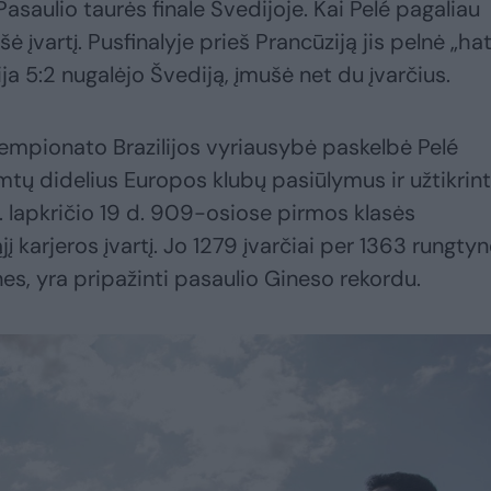
saulio taurės finale Švedijoje. Kai Pelé pagaliau
ušė įvartį. Pusfinalyje prieš Prancūziją jis pelnė „ha
lija 5:2 nugalėjo Švediją, įmušė net du įvarčius.
empionato Brazilijos vyriausybė paskelbė Pelé
mtų didelius Europos klubų pasiūlymus ir užtikrint
 m. lapkričio 19 d. 909-osiose pirmos klasės
 karjeros įvartį. Jo 1279 įvarčiai per 1363 rungtyn
nes, yra pripažinti pasaulio Gineso rekordu.