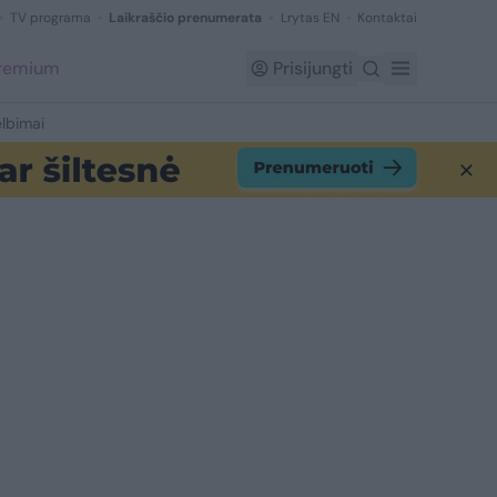
TV programa
Laikraščio prenumerata
Lrytas EN
Kontaktai
Premium
Prisijungti
lbimai