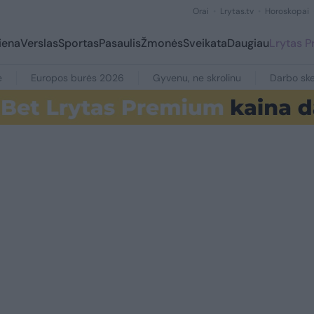
Orai
Lrytas.tv
Horoskopai
iena
Verslas
Sportas
Pasaulis
Žmonės
Sveikata
Daugiau
Lrytas 
e
Europos burės 2026
Gyvenu, ne skrolinu
Darbo ske