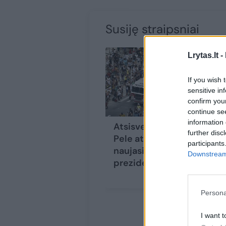
Susiję straipsniai
Lrytas.lt -
If you wish 
sensitive in
confirm you
continue se
information 
Atsisveikinti su
further disc
Pele atvyko ir
participants
naujasis Brazilijos
Downstream 
prezidentas
Persona
I want t