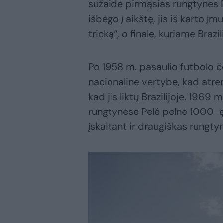
sužaidė pirmąsias rungtynes Pa
išbėgo į aikštę, jis iš karto įm
tricką“, o finale, kuriame Brazi
Po 1958 m. pasaulio futbolo č
nacionaline vertybe, kad atre
kad jis liktų Brazilijoje. 1969
rungtynėse Pelé pelnė 1000-ąjį
įskaitant ir draugiškas rungty