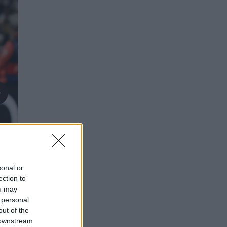
sonal or
ection to
ou may
 personal
out of the
 downstream