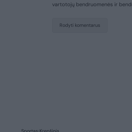
vartotojų bendruomenės ir bend
Rodyti komentarus
Sportas
Krepšinis