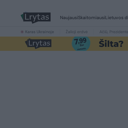
Naujausi
Skaitomiausi
Lietuvos d
Karas Ukrainoje
Žalioji erdvė
Ačiū, Prezident