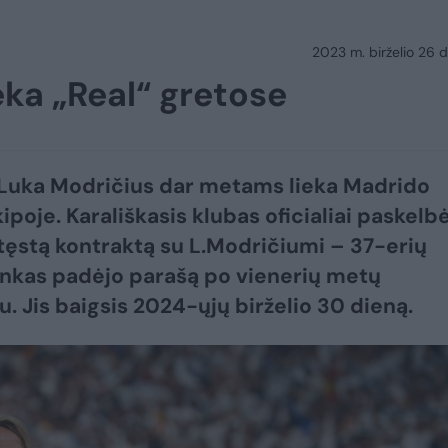
2023 m. birželio 26 d.
ieka „Real“ gretose
Luka Modričius dar metams lieka Madrido
ipoje. Karališkasis klubas oficialiai paskelb
tęstą kontraktą su L.Modričiumi – 37-erių
inkas padėjo parašą po vienerių metų
u. Jis baigsis 2024-ųjų birželio 30 dieną.