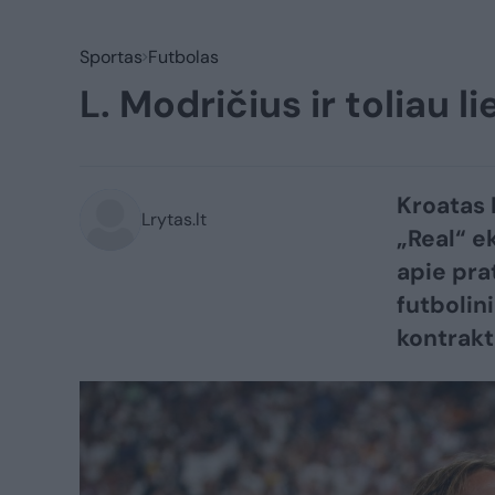
Sportas
Futbolas
L. Modričius ir toliau l
Kroatas 
Lrytas.lt
„Real“ ek
apie pra
futbolin
kontrakt