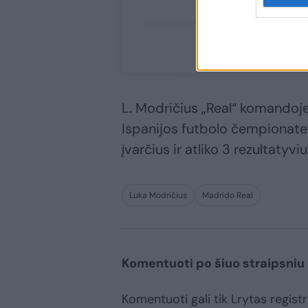
iš
fi
L. Modričius „Real“ komandoj
Ispanijos futbolo čempionate
įvarčius ir atliko 3 rezultatyv
Luka Modričius
Madrido Real
Komentuoti po šiuo straipsniu
Komentuoti gali tik Lrytas registru