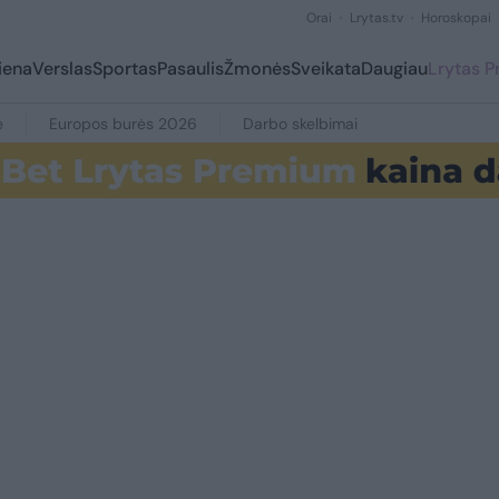
Orai
Lrytas.tv
Horoskopai
iena
Verslas
Sportas
Pasaulis
Žmonės
Sveikata
Daugiau
Lrytas 
e
Europos burės 2026
Darbo skelbimai