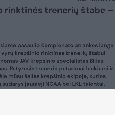
o rinktinės trenerių štabe –
siame pasaulio čempionato atrankos lange
 vyrų krepšinio rinktinės trenerių štabui
žinomas JAV krepšinio specialistas Billas
as. Patyrusio trenerio patarimai laukiami ir
ėje mūsų šalies krepšinio ekipoje, kurios
 sudarys jaunieji NCAA bei LKL talentai.