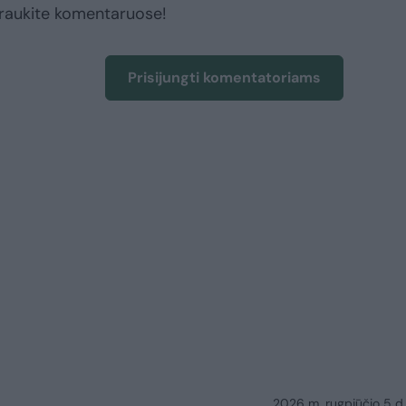
raukite komentaruose!
Prisijungti komentatoriams
2026 m. rugpjūčio 5 d.