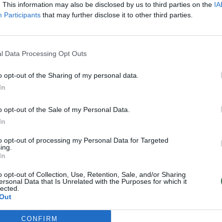
. This information may also be disclosed by us to third parties on the
IA
Participants
that may further disclose it to other third parties.
o iš Saudo Arabijos, tačiau nesusiviliojo
l Data Processing Opt Outs
o opt-out of the Sharing of my personal data.
In
o opt-out of the Sale of my Personal Data.
In
to opt-out of processing my Personal Data for Targeted
ing.
In
o opt-out of Collection, Use, Retention, Sale, and/or Sharing
iuškinančiai „El
ersonal Data that Is Unrelated with the Purposes for which it
asico“ laimėję
lected.
Out
eal“
tbolininkai
CONFIRM