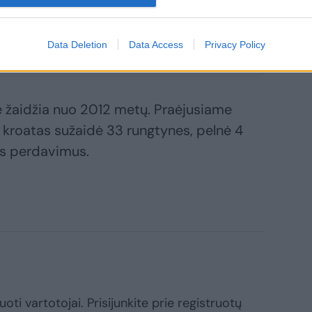
kopė į taurės
nalą
Data Deletion
Data Access
Privacy Policy
e žaidžia nuo 2012 metų. Praėjusiame
 kroatas sužaidė 33 rungtynes, pelnė 4
ius perdavimus.
oti vartotojai. Prisijunkite prie registruotų