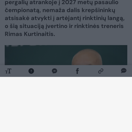
pergalių atrankoje į 2027 metų pasaulio
čempionatą, nemaža dalis krepšininkų
atsisakė atvykti į artėjantį rinktinių langą,
o šią situaciją įvertino ir rinktinės treneris
Rimas Kurtinaitis.
Daugiau nuotraukų (1)