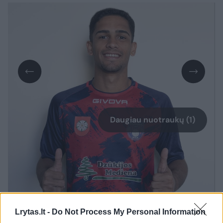
Daugiau nuotraukų (1)
„Tai jaunas žaidėjas, bet atvyksta pas mus iš
puikaus Brazilijos klubo. Žinome, kad
Brazilijoje gilios futbolo tradicijos ir ten jau
nuo mažens formuojami puikūs futbolo
Lrytas.lt -
Do Not Process My Personal Information
įgūdžiai. Neabejoju, kad jau artimiausiose