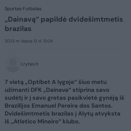
Sportas
Futbolas
„Dainavą“ papildė dvidešimtmetis
brazilas
2023 m. liepos 12 d. 13:04
Lrytas.lt
7 vietą „Optibet A lygoje“ šiuo metu
užimanti DFK „Dainava“ stiprina savo
sudėtį ir į savo gretas pasikvietė gynėją iš
Brazilijos Emanuel Pereira dos Santos.
Dvidešimtmetis brazilas į Alytų atvyksta
iš „Atletico Mineiro“ klubo.