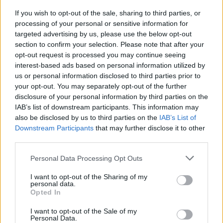
rungtynėse Emanuelis mums padės“, – apie
If you wish to opt-out of the sale, sharing to third parties, or
processing of your personal or sensitive information for
prie komandos prisijungusį gynėją sakė DFK
targeted advertising by us, please use the below opt-out
„Dainavos“ vyr. treneris Sergejus Kuznecovas.
section to confirm your selection. Please note that after your
opt-out request is processed you may continue seeing
interest-based ads based on personal information utilized by
Naujasis dainavietis Alytaus komandoje
us or personal information disclosed to third parties prior to
your opt-out. You may separately opt-out of the further
debiutuoti galės jau šį sekmadienį centrinėse
disclosure of your personal information by third parties on the
„Optibet A lygos“ 22 turo rungtynėse. Liepos
IAB’s list of downstream participants. This information may
16 dieną „Dainava“ LFF stadione susitiks su
also be disclosed by us to third parties on the
IAB’s List of
Downstream Participants
that may further disclose it to other
Vilniaus „Riterių“ komanda.
third parties.
Personal Data Processing Opt Outs
Susiję straipsniai
I want to opt-out of the Sharing of my
personal data.
Opted In
I want to opt-out of the Sale of my
Personal Data.