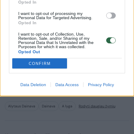
Opted In
I want to opt-out of processing my
Personal Data for Targeted Advertising.
Opted In
I want to opt-out of Collection, Use,
Retention, Sale, and/or Sharing of my
Personal Data that Is Unrelated with the
„Panevėžio“ ir „Hegelmann“
Kovai su 
Purposes for which it was collected.
Opted Out
Europos konferencijos
futbole 
atrankoje laukia moldavų ir
„Outraged
CONFIRM
makedonų išbandymai
Data Deletion
Data Access
Privacy Policy
Alytaus Dainava
Dainava
A lyga
Rodyti daugiau žymių