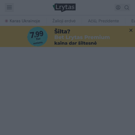
Karas Ukrainoje
Žalioji erdvė
Ačiū, Prezidente
E