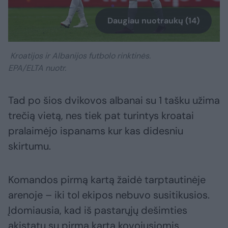
Daugiau nuotraukų (14)
Kroatijos ir Albanijos futbolo rinktinės.
EPA/ELTA nuotr.
Tad po šios dvikovos albanai su 1 tašku užima
trečią vietą, nes tiek pat turintys kroatai
pralaimėjo ispanams kur kas didesniu
skirtumu.
Komandos pirmą kartą žaidė tarptautinėje
arenoje – iki tol ekipos nebuvo susitikusios.
Įdomiausia, kad iš pastarųjų dešimties
akistatų su pirmą kartą kovojusiomis