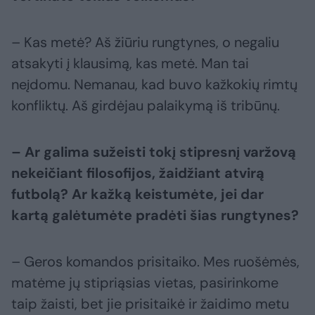
– Kas metė? Aš žiūriu rungtynes, o negaliu
atsakyti į klausimą, kas metė. Man tai
neįdomu. Nemanau, kad buvo kažkokių rimtų
konfliktų. Aš girdėjau palaikymą iš tribūnų.
– Ar galima sužeisti tokį stipresnį varžovą
nekeičiant filosofijos, žaidžiant atvirą
futbolą? Ar kažką keistumėte, jei dar
kartą galėtumėte pradėti šias rungtynes?
– Geros komandos prisitaiko. Mes ruošėmės,
matėme jų stipriąsias vietas, pasirinkome
taip žaisti, bet jie prisitaikė ir žaidimo metu