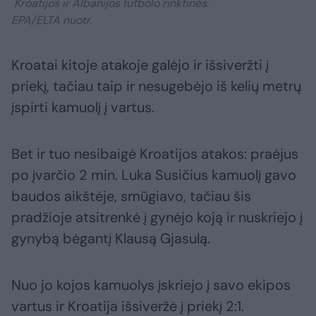
Kroatijos ir Albanijos futbolo rinktinės.
EPA/ELTA nuotr.
Kroatai kitoje atakoje galėjo ir išsiveržti į
priekį, tačiau taip ir nesugebėjo iš kelių metrų
įspirti kamuolį į vartus.
Bet ir tuo nesibaigė Kroatijos atakos: praėjus
po įvarčio 2 min. Luka Susičius kamuolį gavo
baudos aikštėje, smūgiavo, tačiau šis
pradžioje atsitrenkė į gynėjo koją ir nuskriejo į
gynybą bėgantį Klausą Gjasulą.
Nuo jo kojos kamuolys įskriejo į savo ekipos
vartus ir Kroatija išsiveržė į priekį 2:1.