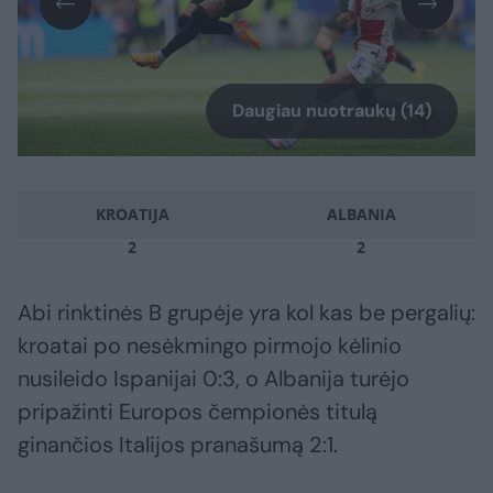
Daugiau nuotraukų (14)
KROATIJA
ALBANIA
2
2
Abi rinktinės B grupėje yra kol kas be pergalių:
kroatai po nesėkmingo pirmojo kėlinio
nusileido Ispanijai 0:3, o Albanija turėjo
pripažinti Europos čempionės titulą
ginančios Italijos pranašumą 2:1.