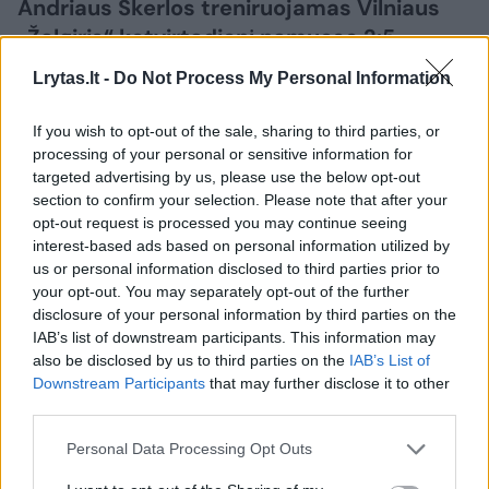
Andriaus Skerlos treniruojamas Vilniaus
„Žalgiris“ ketvirtadienį namuose 2:5
neturėjo vilčių prieš Splito „Hajduk“ ekipą.
Lrytas.lt -
Do Not Process My Personal Information
Lietuvos sostinės klubo strategui po
rungtynių liko tik nusilenkti prieš varžovų
If you wish to opt-out of the sale, sharing to third parties, or
talentą, tačiau tuo pačiu A. Skerla
processing of your personal or sensitive information for
targeted advertising by us, please use the below opt-out
pasidžiaugė ir pozityviais momentais.
section to confirm your selection. Please note that after your
opt-out request is processed you may continue seeing
interest-based ads based on personal information utilized by
us or personal information disclosed to third parties prior to
your opt-out. You may separately opt-out of the further
disclosure of your personal information by third parties on the
IAB’s list of downstream participants. This information may
also be disclosed by us to third parties on the
IAB’s List of
Downstream Participants
that may further disclose it to other
third parties.
Personal Data Processing Opt Outs
Daugiau nuotraukų (61)