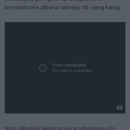
komandomis albanai laimėjo tik vieną kartą.
Nors Albanija laikoma viena silpniausių šio