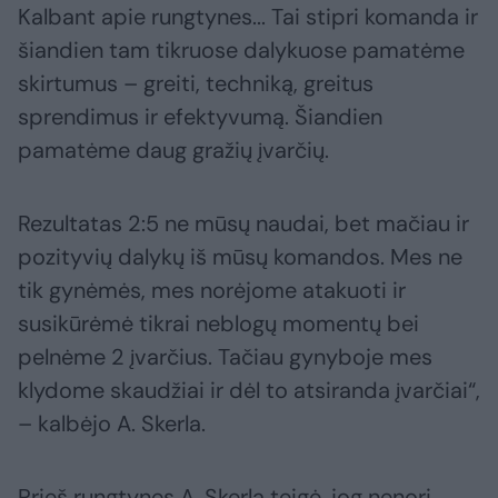
Kalbant apie rungtynes... Tai stipri komanda ir
šiandien tam tikruose dalykuose pamatėme
skirtumus – greiti, techniką, greitus
sprendimus ir efektyvumą. Šiandien
pamatėme daug gražių įvarčių.
Rezultatas 2:5 ne mūsų naudai, bet mačiau ir
pozityvių dalykų iš mūsų komandos. Mes ne
tik gynėmės, mes norėjome atakuoti ir
susikūrėmė tikrai neblogų momentų bei
pelnėme 2 įvarčius. Tačiau gynyboje mes
klydome skaudžiai ir dėl to atsiranda įvarčiai“,
– kalbėjo A. Skerla.
Prieš rungtynes A. Skerla teigė, jog nenori