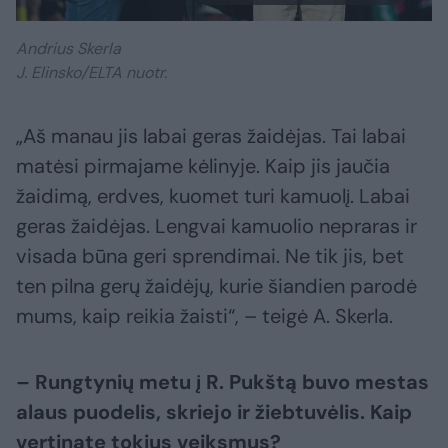
Andrius Skerla
J. Elinsko/ELTA nuotr.
„Aš manau jis labai geras žaidėjas. Tai labai
matėsi pirmajame kėlinyje. Kaip jis jaučia
žaidimą, erdves, kuomet turi kamuolį. Labai
geras žaidėjas. Lengvai kamuolio nepraras ir
visada būna geri sprendimai. Ne tik jis, bet
ten pilna gerų žaidėjų, kurie šiandien parodė
mums, kaip reikia žaisti“, – teigė A. Skerla.
– Rungtynių metu į R. Pukštą buvo mestas
alaus puodelis, skriejo ir žiebtuvėlis. Kaip
vertinate tokius veiksmus?