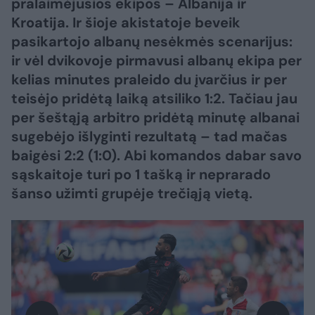
pralaimėjusios ekipos – Albanija ir
Kroatija. Ir šioje akistatoje beveik
pasikartojo albanų nesėkmės scenarijus:
ir vėl dvikovoje pirmavusi albanų ekipa per
kelias minutes praleido du įvarčius ir per
teisėjo pridėtą laiką atsiliko 1:2. Tačiau jau
per šeštąją arbitro pridėtą minutę albanai
sugebėjo išlyginti rezultatą – tad mačas
baigėsi 2:2 (1:0). Abi komandos dabar savo
sąskaitoje turi po 1 tašką ir neprarado
šanso užimti grupėje trečiąją vietą.