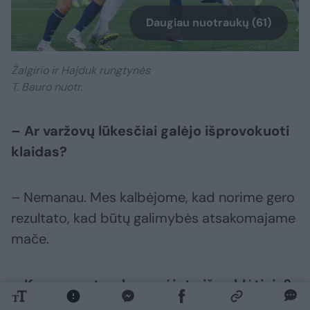
Daugiau nuotraukų (61)
Žalgirio ir Hajduk rungtynės
T. Bauro nuotr.
– Ar varžovų lūkesčiai galėjo išprovokuoti
klaidas?
– Nemanau. Mes kalbėjome, kad norime gero
rezultato, kad būtų galimybės atsakomajame
mače.
– Ko per pertrauką norėjote iš auklėtinių?