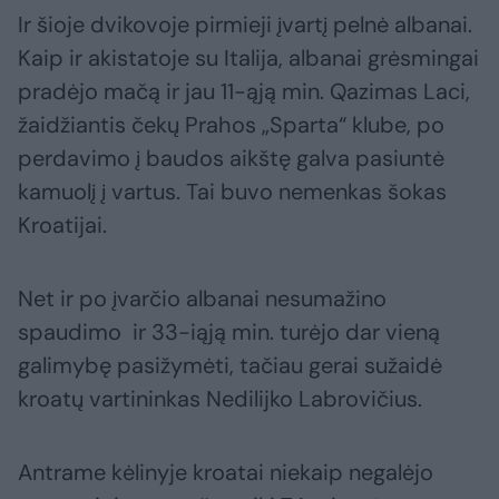
Ir šioje dvikovoje pirmieji įvartį pelnė albanai.
Kaip ir akistatoje su Italija, albanai grėsmingai
pradėjo mačą ir jau 11-ąją min. Qazimas Laci,
žaidžiantis čekų Prahos „Sparta“ klube, po
perdavimo į baudos aikštę galva pasiuntė
kamuolį į vartus. Tai buvo nemenkas šokas
Kroatijai.
Net ir po įvarčio albanai nesumažino
spaudimo ir 33-iąją min. turėjo dar vieną
galimybę pasižymėti, tačiau gerai sužaidė
kroatų vartininkas Nedilijko Labrovičius.
Antrame kėlinyje kroatai niekaip negalėjo