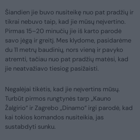
Šiandien jie buvo nusiteikę nuo pat pradžių ir
tikrai nebuvo taip, kad jie mūsų neįvertino.
Pirmas 15–20 minučių jie iš karto parodė
savo jėgą ir greitį. Mes klydome, pasidarėme
du 11 metrų baudinių, nors vieną ir pavyko
atremti, tačiau nuo pat pradžių matėsi, kad
jie neatvažiavo tiesiog pasižaisti.
Negalėjai tikėtis, kad jie neįvertins mūsų.
Turbūt pirmos rungtynės tarp „Kauno
Žalgirio“ ir Zagrebo „Dinamo“ irgi parodė, kad
kai tokios komandos nusiteikia, jas
sustabdyti sunku.