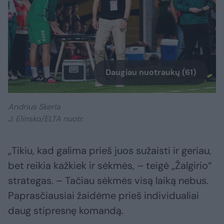
Daugiau nuotraukų (61)
Andrius Skerla
J. Elinsko/ELTA nuotr.
„Tikiu, kad galima prieš juos sužaisti ir geriau,
bet reikia kažkiek ir sėkmės, – teigė „Žalgirio“
strategas. – Tačiau sėkmės visą laiką nebus.
Paprasčiausiai žaidėme prieš individualiai
daug stipresnę komandą.