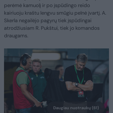
perėmė kamuolį ir po įspūdingo reido
kairiuoju kraštu lengvu smūgiu pelnė įvartį. A.
Skerla negailėjo pagyrų tiek įspūdingai
atrodžiusiam R. Pukštui, tiek jo komandos
draugams.
Daugiau nuotraukų (61)