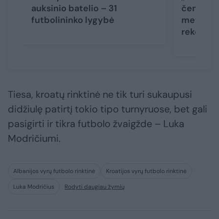
auksinio batelio – 31
čempion
futbolininko lygybė
metų gyv
rekordą
Tiesa, kroatų rinktinė ne tik turi sukaupusi
didžiulę patirtį tokio tipo turnyruose, bet gali
pasigirti ir tikra futbolo žvaigžde – Luka
Modričiumi.
Albanijos vyrų futbolo rinktinė
Kroatijos vyrų futbolo rinktinė
Luka Modričius
Rodyti daugiau žymių