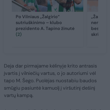
Po Vilniaus „Žalgirio“
„Žalgirio
sutriuškinimo – klubo
nemalonu
prezidento A. Tapino žinutė
besidžia
(2)
skriejo a
Deja dar pirmajame kėlinyje krito antrasis
įvartis į vilniečių vartus, o jo autoriumi vėl
tapo M. Šego. Puolėjas nuostabiu baudos
smūgiu pasiuntė kamuolį į viršutinį dešinį
vartų kampą.