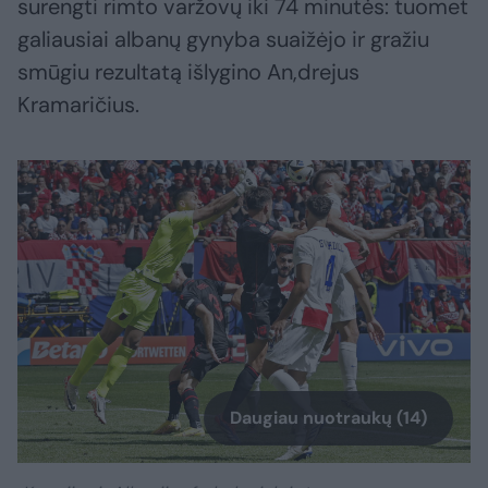
surengti rimto varžovų iki 74 minutės: tuomet
galiausiai albanų gynyba suaižėjo ir gražiu
smūgiu rezultatą išlygino An,drejus
Kramaričius.
Daugiau nuotraukų (14)