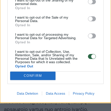
I want to opt-out of the Sharing of my
personal data.
Opted In
I want to opt-out of the Sale of my
„Žalgirio“ aistruoliai savo komandą itin garsiai
Personal Data.
palaikė jau nuo pirmųjų sekundžių, tačiau tai
Opted In
šeimininkams nepadėjo. Jau 3-ąją rungtynių
I want to opt-out of processing my
Personal Data for Targeted Advertising.
minutę teisėjas nedvejodamas paskyrė 11
Opted In
metrų baudinį į žalgiriečių vartus, o
I want to opt-out of Collection, Use,
Michele‘as Šego smūgiuodamas į vartų vidurį
Retention, Sale, and/or Sharing of my
Personal Data that Is Unrelated with the
Purposes for which it was collected.
sėkmingai realizavo progą.
Opted Out
CONFIRM
Prabėgus vos 10 minučių M. Šego gavo progą
smūgiuoti dar vieną 11 m. baudinį, tačiau
antrą sykį Vincentas Šarkauskas atspėjo, jog
Data Deletion
Data Access
Privacy Policy
kroatas smūgiuos į kairį vartų kampą ir
apsaugojo vartus nuo antrojo įvarčio.