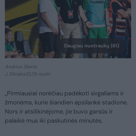
Daugiau nuotraukų (61)
Andrius Skerla
J. Elinsko/ELTA nuotr.
„Pirmiausiai norėčiau padėkoti sirgaliams ir
žmonėms, kurie šiandien apsilankė stadione.
Nors ir atsilikinėjome, jie buvo garsūs ir
palaikė mus iki paskutinės minutės.