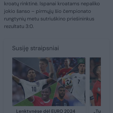
kroatų rinktinė. Ispanai kroatams nepaliko
jokio šanso – pirmųjų šio čempionato
rungtynių metu sutriuškino priešininkus
rezultatu 3:0.
Susiję straipsniai
Lenktynėse dėl EURO 2024
„Turkijo