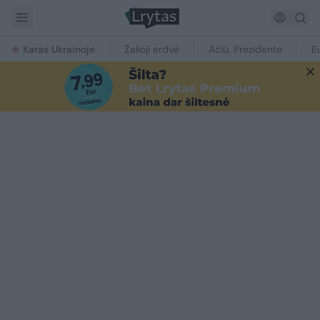
Karas Ukrainoje
Žalioji erdvė
Ačiū, Prezidente
E