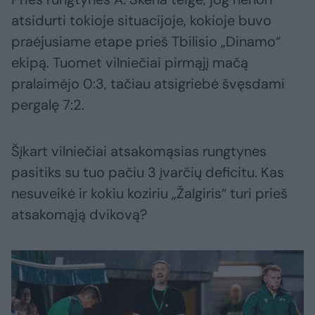
atsidurti tokioje situacijoje, kokioje buvo
praėjusiame etape prieš Tbilisio „Dinamo“
ekipą. Tuomet vilniečiai pirmąjį mačą
pralaimėjo 0:3, tačiau atsigriebė švęsdami
pergalę 7:2.
Šįkart vilniečiai atsakomąsias rungtynes
pasitiks su tuo pačiu 3 įvarčių deficitu. Kas
nesuveikė ir kokiu koziriu „Žalgiris“ turi prieš
atsakomąją dvikovą?