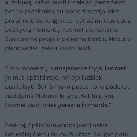
autobusą, kažko laukti ir neleisti jiems žaisti,
bet tai prasilenkia su mano filosofija. Mes
pralaimėjome rungtynes, bet aš mačiau daug
pozityvių momentų, kuomet atakavome.
Susikūrėme progų ir pelnėme įvarčių. Nebuvo
plano sėdėti gale ir kažko laukti.
Buvo momentų pirmajame kėlinyje, kuomet
jie mus apžaidinėjo, reikėjo kažkiek
pasitaisyti. Bet iš mano pusės noriu padėkoti
žaidėjams. Nebuvo lengva. Bet taip yra,
kuomet žaidi prieš geresnę komandą.“
Penktąjį Splito komandos įvartį pelnė
lietuviškų šaknų Rokas Pukštas. Saugas pats