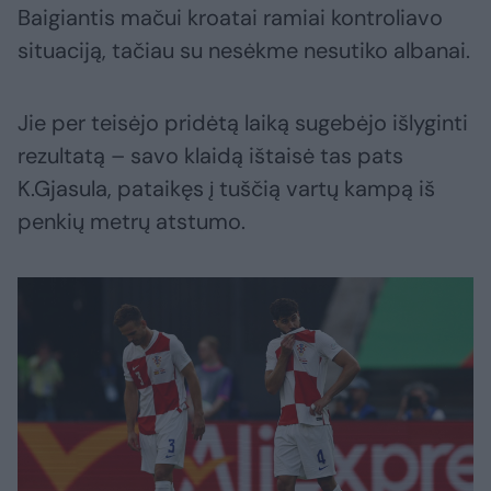
Baigiantis mačui kroatai ramiai kontroliavo
situaciją, tačiau su nesėkme nesutiko albanai.
Jie per teisėjo pridėtą laiką sugebėjo išlyginti
rezultatą – savo klaidą ištaisė tas pats
K.Gjasula, pataikęs į tuščią vartų kampą iš
penkių metrų atstumo.