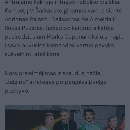
Antrajame kėlinyje intrigos nebeliko visiškai.
Kamuolį į V. Šarkausko ginamus vartus siuntė
Adrionas Pajaziti, Dalissonas de Almeida ir
Rokas Pukštas, tačiau po keitimo aikštėje
pasirodžiusiam Marko Capanui tiksliu smūgiu
į savo buvusios komandos vartus pavyko
sušvelninti atsilikimą.
Nors pralaimėjimas ir skaudus, tačiau
„Žalgirio“ strategas po pergalės įžvelgė
pozityvo.