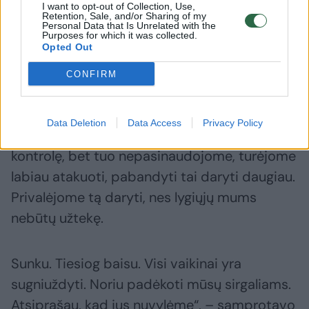
I want to opt-out of Collection, Use,
žinia apie vengro B. Varga
vengrai 
Retention, Sale, and/or Sharing of my
Personal Data that Is Unrelated with the
būklę: žaidėjui lūžo kaukolė
ištiktam 
Purposes for which it was collected.
„Kovojom
Opted Out
CONFIRM
Data Deletion
Data Access
Privacy Policy
Pirmajame kėlinyje turėjome didelę kamuolio
kontrolę, bet tuo nepasinaudojome, turėjome
labiau atakuoti, pabandyti tai daryti daugiau.
Privalėjome tą daryti, nes lygiųjų mums
nebūtų užtekę.
Sunku. Tiesiog baisu. Visi vaikinai yra
sugniuždyti. Noriu padėkoti mūsų sirgaliams.
Atsiprašau, kad jus nuvylėme“, – samprotavo