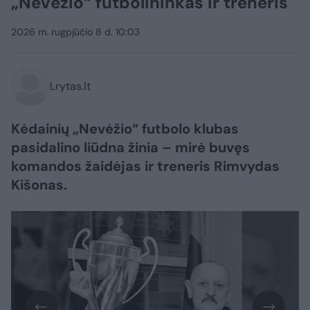
„Nevėžio“ futbolininkas ir treneris
2026 m. rugpjūčio 8 d. 10:03
Lrytas.lt
Kėdainių „Nevėžio“ futbolo klubas
pasidalino liūdna žinia – mirė buvęs
komandos žaidėjas ir treneris Rimvydas
Kišonas.