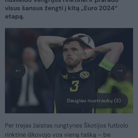
visus šansus žengti į kitą „Euro 2024“
etapą.
Daugiau nuotraukų (3)
Per trejas žaistas rungtynes Škotijos futbolo
rinktinė iškovojo vos vieną tašką – be