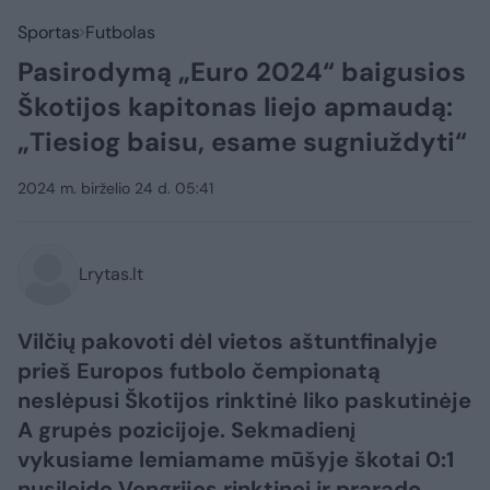
Sportas
Futbolas
Pasirodymą „Euro 2024“ baigusios
Škotijos kapitonas liejo apmaudą:
„Tiesiog baisu, esame sugniuždyti“
2024 m. birželio 24 d. 05:41
Lrytas.lt
Vilčių pakovoti dėl vietos aštuntfinalyje
prieš Europos futbolo čempionatą
neslėpusi Škotijos rinktinė liko paskutinėje
A grupės pozicijoje. Sekmadienį
vykusiame lemiamame mūšyje škotai 0:1
nusileido Vengrijos rinktinei ir prarado