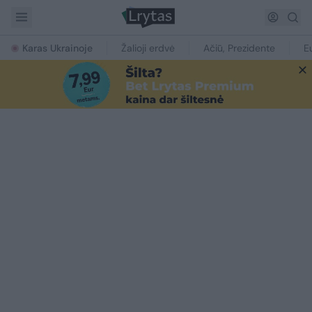
Karas Ukrainoje
Žalioji erdvė
Ačiū, Prezidente
E