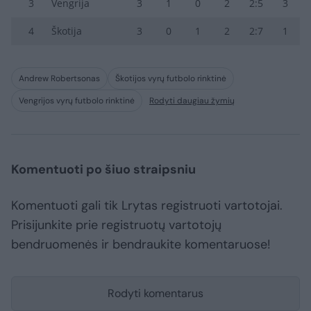
3
Vengrija
3
1
0
2
2:5
3
4
Škotija
3
0
1
2
2:7
1
Andrew Robertsonas
Škotijos vyrų futbolo rinktinė
Vengrijos vyrų futbolo rinktinė
Rodyti daugiau žymių
Komentuoti po šiuo straipsniu
Komentuoti gali tik Lrytas registruoti vartotojai.
Prisijunkite prie registruotų vartotojų
bendruomenės ir bendraukite komentaruose!
Rodyti komentarus