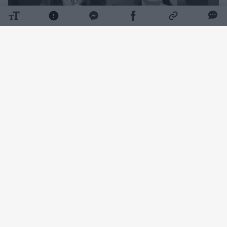
Daugiau nuotraukų (1)
Futbolo specialistui buvo 63 metai.
Apie buvusio trenerio netektį paskelbė
„Nevėžio“ klubas.
„Anapilin iškeliavo buvęs Kėdainių „Nevėžio“
futbolininkas ir treneris, aistringas „Nevėžio“
sirgalius Rimvydas Kišonas 1963–2026 m.