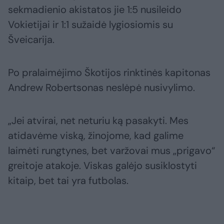
sekmadienio akistatos jie 1:5 nusileido
Vokietijai ir 1:1 sužaidė lygiosiomis su
Šveicarija.
Po pralaimėjimo Škotijos rinktinės kapitonas
Andrew Robertsonas neslėpė nusivylimo.
„Jei atvirai, net neturiu ką pasakyti. Mes
atidavėme viską, žinojome, kad galime
laimėti rungtynes, bet varžovai mus „prigavo“
greitoje atakoje. Viskas galėjo susiklostyti
kitaip, bet tai yra futbolas.