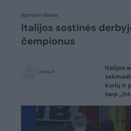
Sportas
Futbolas
Italijos sostinės derby
čempionus
​Italijos
Lrytas.lt
sekmadie
kurių ir
tarp „Int