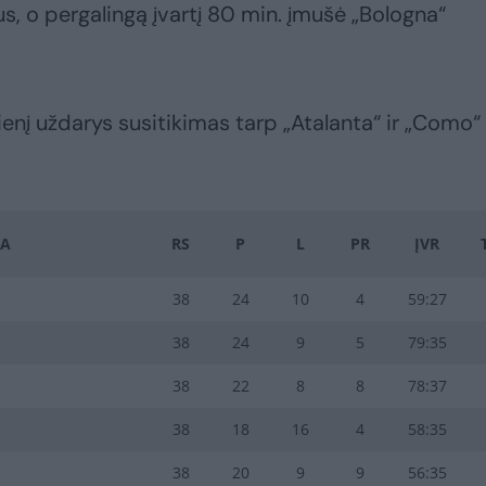
s, o pergalingą įvartį 80 min. įmušė „Bologna“
ienį uždarys susitikimas tarp „Atalanta“ ir „Como“
A
RS
P
L
PR
ĮVR
38
24
10
4
59:27
38
24
9
5
79:35
38
22
8
8
78:37
38
18
16
4
58:35
38
20
9
9
56:35