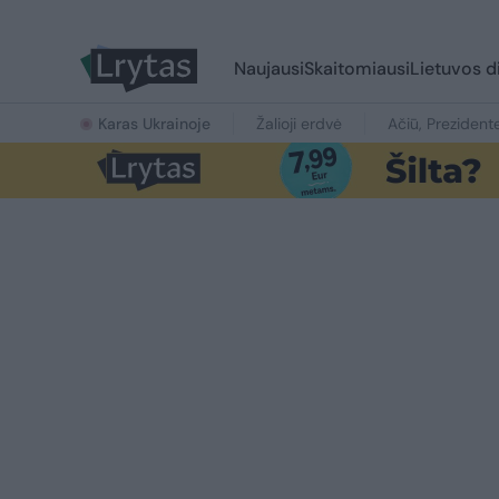
Naujausi
Skaitomiausi
Lietuvos d
Karas Ukrainoje
Žalioji erdvė
Ačiū, Prezident