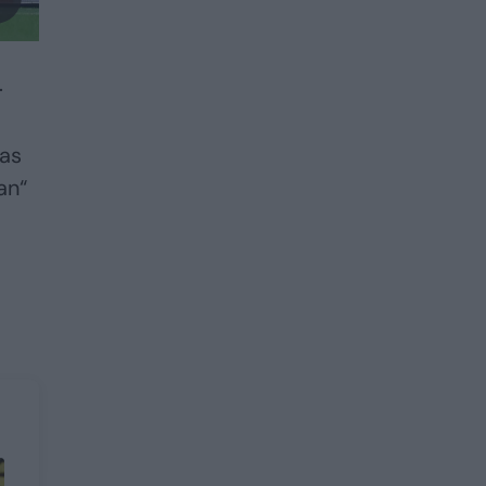
.
'as
an“