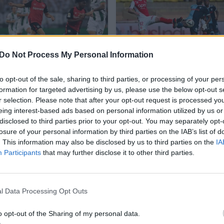
Do Not Process My Personal Information
​Vokietijos įvarčių
​Prancūzijoje – šūsnis
to opt-out of the sale, sharing to third parties, or processing of your per
fiestoje – „Bayer“
įvarčių, „Monaco“ ir
formation for targeted advertising by us, please use the below opt-out s
išsigelbėjimas ir
„Marseille“ pergalės
r selection. Please note that after your opt-out request is processed y
„Borussia“
eing interest-based ads based on personal information utilized by us or
pažeminimas
disclosed to third parties prior to your opt-out. You may separately opt-
losure of your personal information by third parties on the IAB’s list of
. This information may also be disclosed by us to third parties on the
IA
Participants
that may further disclose it to other third parties.
ę Romos miesto komanda išėjo geresnėmis nuotaiko
l Data Processing Opt Outs
irmąjį rungtynių įvartį.
o opt-out of the Sharing of my personal data.