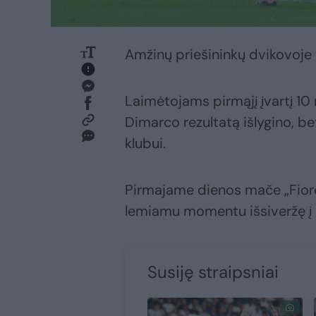
Amžinų priešininkų dvikovoje t
Laimėtojams pirmąjį įvartį 10 
Dimarco rezultatą išlygino, b
klubui.
Pirmajame dienos mače „Fiore
lemiamu momentu išsiveržę į pr
Susiję straipsniai