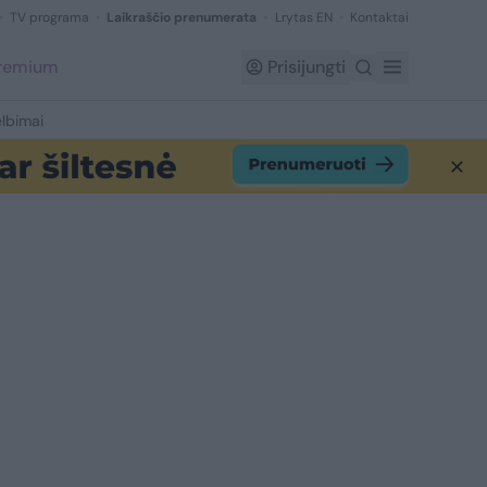
TV programa
Laikraščio prenumerata
Lrytas EN
Kontaktai
Premium
Prisijungti
lbimai