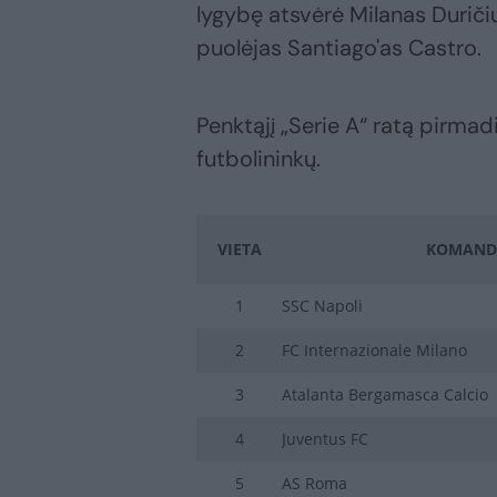
lygybę atsvėrė Milanas Duričiu
puolėjas Santiago'as Castro.
Penktąjį „Serie A“ ratą pirmad
futbolininkų.
VIETA
KOMAND
1
SSC Napoli
2
FC Internazionale Milano
3
Atalanta Bergamasca Calcio
4
Juventus FC
5
AS Roma