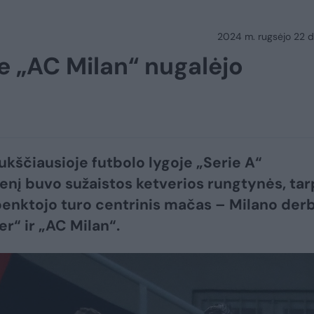
2024 m. rugsėjo 22 d.
je „AC Milan“ nugalėjo
 aukščiausioje futbolo lygoje „Serie A“
nį buvo sužaistos ketverios rungtynės, tar
 penktojo turo centrinis mačas – Milano derb
er“ ir „AC Milan“.