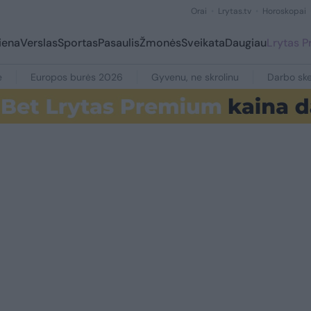
Orai
Lrytas.tv
Horoskopai
iena
Verslas
Sportas
Pasaulis
Žmonės
Sveikata
Daugiau
Lrytas 
e
Europos burės 2026
Gyvenu, ne skrolinu
Darbo ske