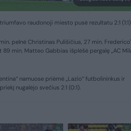
riumfavo raudonoji miesto pusė rezultatu 2:1 (1:1)
min. pelnė Christinas Pulišičius, 27 min. Frederico
et 89 min. Matteo Gabbias išplėšė pergalę „AC Mil
ntina“ namuose priėmė „Lazio“ futbolininkus ir
iekį nugalėjo svečius 2:1 (0:1).