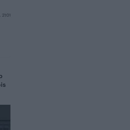
 21:01
p
is