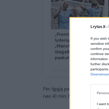
Lrytas.lt -
„Premier“ lygos
If you wish 
lyderių akistatoje –
sensitive in
„Manchester City“
confirm you
išsigelbėjimas
continue se
paskutinę minutę
information 
further disc
participants
Downstream 
Per ilgąją pertrauką į rūbin
Persona
nes 41 min. Mario Gilas pelnė p
I want t