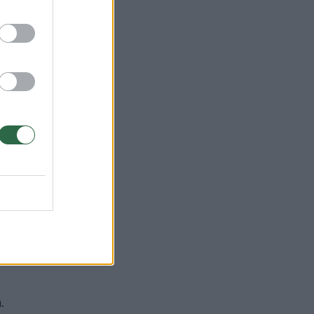
nojo
re
.