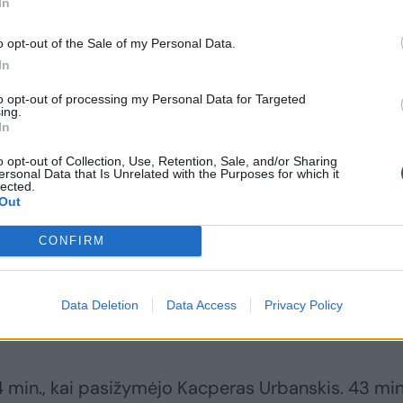
In
kė – 49 min. Albertas Gudmundssonas įmušė 11 m.
 o pačioje susitikimo pabaigoje (90 min.) tas pats
o opt-out of the Sale of my Personal Data.
In
alizavo standartą iš baudos aikštelės ir padova
to opt-out of processing my Personal Data for Targeted
ing.
In
ventė pergalę 3:0 (1:0) prieš „Udinese“.
o opt-out of Collection, Use, Retention, Sale, and/or Sharing
ersonal Data that Is Unrelated with the Purposes for which it
lected.
Out
 min., kai Artemas Dovbykas tiksliai smūgiavo kai
realizavo 11 m. baudinį, o visas abejones 70 min.
CONFIRM
zis.
Data Deletion
Data Access
Privacy Policy
nza“ ir „Bologna“ triumfavo pastarieji 2:1 (1:1).
 24 min., kai pasižymėjo Kacperas Urbanskis. 43 min