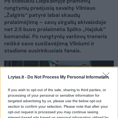
Po stebuklu Liepkalnyje pramintų
rungtynių praėjusią savaitę Vilniaus
„Žalgiris“ patyrė labai skaudų
pralaimėjimą – savų sirgalių akivaizdoje
net 2:5 buvo pralaimėta Splito „Hajduk“
komandai. Po rungtynių varžovų treneris
reiškė savo susižavėjimą Vilniumi ir
stadione susirinkusiais fanais.
Lrytas.lt -
Do Not Process My Personal Information
If you wish to opt-out of the sale, sharing to third parties, or
processing of your personal or sensitive information for
targeted advertising by us, please use the below opt-out
section to confirm your selection. Please note that after your
opt-out request is processed you may continue seeing
interest-based ads based on personal information utilized by