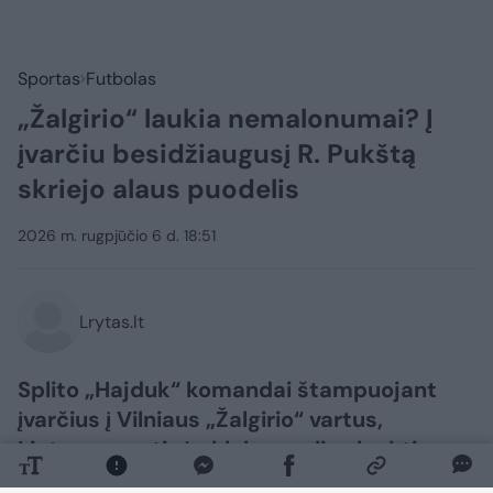
Sportas
Futbolas
„Žalgirio“ laukia nemalonumai? Į
įvarčiu besidžiaugusį R. Pukštą
skriejo alaus puodelis
2026 m. rugpjūčio 6 d. 18:51
Lrytas.lt
Splito „Hajduk“ komandai štampuojant
įvarčius į Vilniaus „Žalgirio“ vartus,
Lietuvos sostinės klubas gali sulaukti
nemenkos nuobaudos iš UEFA už sirgalių