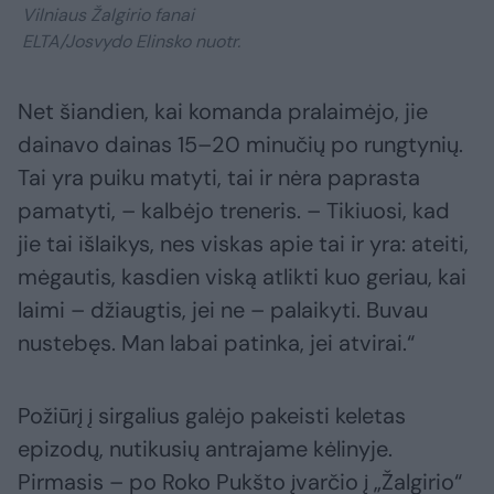
Vilniaus Žalgirio fanai
ELTA/Josvydo Elinsko nuotr.
Net šiandien, kai komanda pralaimėjo, jie
dainavo dainas 15–20 minučių po rungtynių.
Tai yra puiku matyti, tai ir nėra paprasta
pamatyti, – kalbėjo treneris. – Tikiuosi, kad
jie tai išlaikys, nes viskas apie tai ir yra: ateiti,
mėgautis, kasdien viską atlikti kuo geriau, kai
laimi – džiaugtis, jei ne – palaikyti. Buvau
nustebęs. Man labai patinka, jei atvirai.“
Požiūrį į sirgalius galėjo pakeisti keletas
epizodų, nutikusių antrajame kėlinyje.
Pirmasis – po Roko Pukšto įvarčio į „Žalgirio“