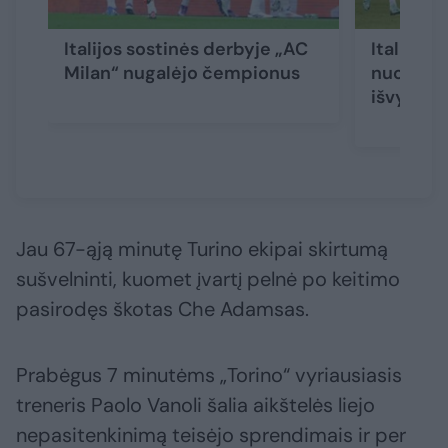
Italijos sostinės derbyje „AC
Italijoje 
Milan“ nugalėjo čempionus
nuo suolo
išvykoje
Jau 67-ąją minutę Turino ekipai skirtumą
sušvelninti, kuomet įvartį pelnė po keitimo
pasirodęs škotas Che Adamsas.
Prabėgus 7 minutėms „Torino“ vyriausiasis
treneris Paolo Vanoli šalia aikštelės liejo
nepasitenkinimą teisėjo sprendimais ir per