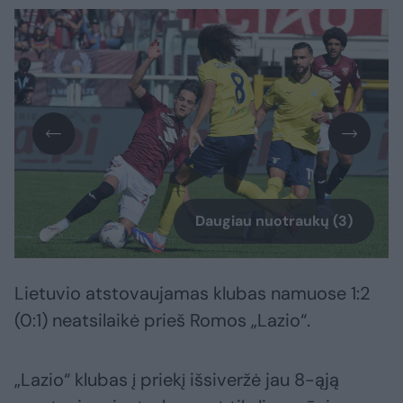
Daugiau nuotraukų (3)
Lietuvio atstovaujamas klubas namuose 1:2
(0:1) neatsilaikė prieš Romos „Lazio“.
„Lazio“ klubas į priekį išsiveržė jau 8-ąją