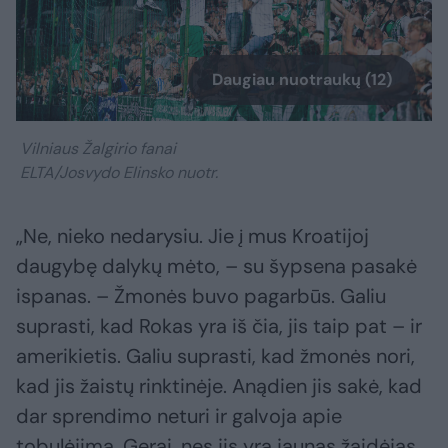
Daugiau nuotraukų (12)
Vilniaus Žalgirio fanai
ELTA/Josvydo Elinsko nuotr.
„Ne, nieko nedarysiu. Jie į mus Kroatijoj
daugybę dalykų mėto, – su šypsena pasakė
ispanas. – Žmonės buvo pagarbūs. Galiu
suprasti, kad Rokas yra iš čia, jis taip pat – ir
amerikietis. Galiu suprasti, kad žmonės nori,
kad jis žaistų rinktinėje. Anądien jis sakė, kad
dar sprendimo neturi ir galvoja apie
tobulėjimą. Gerai, nes jis yra jaunas žaidėjas.