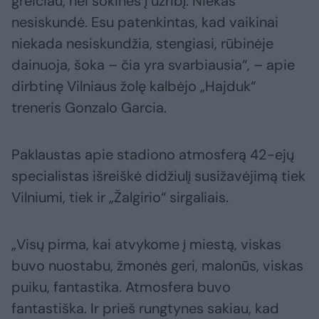
greičiau, nei šokinės į užribį. Niekas
nesiskundė. Esu patenkintas, kad vaikinai
niekada nesiskundžia, stengiasi, rūbinėje
dainuoja, šoka – čia yra svarbiausia“, – apie
dirbtinę Vilniaus žolę kalbėjo „Hajduk“
treneris Gonzalo Garcia.
Paklaustas apie stadiono atmosferą 42-ejų
specialistas išreiškė didžiulį susižavėjimą tiek
Vilniumi, tiek ir „Žalgirio“ sirgaliais.
„Visų pirma, kai atvykome į miestą, viskas
buvo nuostabu, žmonės geri, malonūs, viskas
puiku, fantastika. Atmosfera buvo
fantastiška. Ir prieš rungtynes sakiau, kad