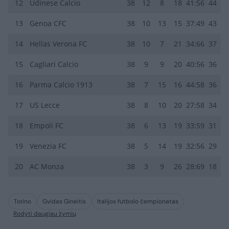
12
Udinese Calcio
38
12
8
18
41:56
44
13
Genoa CFC
38
10
13
15
37:49
43
14
Hellas Verona FC
38
10
7
21
34:66
37
15
Cagliari Calcio
38
9
9
20
40:56
36
16
Parma Calcio 1913
38
7
15
16
44:58
36
17
US Lecce
38
8
10
20
27:58
34
18
Empoli FC
38
6
13
19
33:59
31
19
Venezia FC
38
5
14
19
32:56
29
20
AC Monza
38
3
9
26
28:69
18
Torino
Gvidas Gineitis
Italijos futbolo čempionatas
Rodyti daugiau žymių