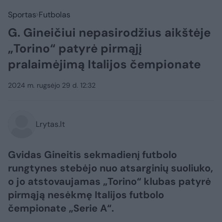
Sportas
Futbolas
G. Gineičiui nepasirodžius aikštėje
„Torino“ patyrė pirmąjį
pralaimėjimą Italijos čempionate
2024 m. rugsėjo 29 d. 12:32
Lrytas.lt
Gvidas Gineitis sekmadienį futbolo
rungtynes stebėjo nuo atsarginių suoliuko,
o jo atstovaujamas „Torino“ klubas patyrė
pirmąją nesėkmę Italijos futbolo
čempionate „Serie A“.