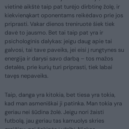
vietinė aikštė taip pat turėjo dirbtinę žolę, ir
kiekvienąkart oponentams reikėdavo prie jos
priprasti. Vakar dienos treniruotė šiek tiek
davė to jausmo. Bet tai taip pat yra ir
psichologinis dalykas: jeigu daug apie tai
galvosi, tai tave paveiks, jei eisi į rungtynes su
energija ir darysi savo darbą – tos mažos
detalės, prie kurių turi priprasti, tiek labai
tavęs nepaveiks.
Taip, danga yra kitokia, bet tiesa yra tokia,
kad man asmeniškai ji patinka. Man tokia yra
geriau nei šūdina žolė. Jeigu nori žaisti
futbolą, jau geriau tas kamuolys skries