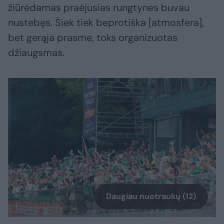
žiūrėdamas praėjusias rungtynes buvau
nustebęs. Šiek tiek beprotiška [atmosfera],
bet gerąja prasme, toks organizuotas
džiaugsmas.
Daugiau nuotraukų (12)