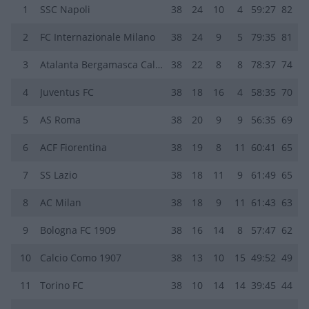
1
SSC Napoli
38
24
10
4
59:27
82
2
FC Internazionale Milano
38
24
9
5
79:35
81
3
Atalanta Bergamasca Calcio
38
22
8
8
78:37
74
4
Juventus FC
38
18
16
4
58:35
70
5
AS Roma
38
20
9
9
56:35
69
6
ACF Fiorentina
38
19
8
11
60:41
65
7
SS Lazio
38
18
11
9
61:49
65
8
AC Milan
38
18
9
11
61:43
63
9
Bologna FC 1909
38
16
14
8
57:47
62
10
Calcio Como 1907
38
13
10
15
49:52
49
11
Torino FC
38
10
14
14
39:45
44