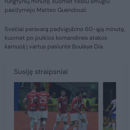
rungtynių minutę, kuomet tiksliu smūgiu
pasižymėjo Matteo Guendouzi.
Svečiai persvarą padvigubino 60-ąją minutę,
kuomet po puikios komandinės atakos
kamuolį į vartus pasiuntė Boulaye Dia.
Susiję straipsniai