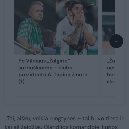
→
Po Vilniaus „Žalgirio“
„Žalgirio
sutriuškinimo – klubo
nemalonu
prezidento A. Tapino žinutė
besidžia
(1)
skriejo a
„Tai, aišku, veikia rungtynes – tai buvo tiesa ir
kai aš žaidžiau Olandijos komandoje, kurios