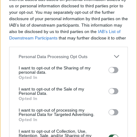
Daugiau nuotraukų (12)
us or personal information disclosed to third parties prior to
your opt-out. You may separately opt-out of the further
disclosure of your personal information by third parties on the
IAB’s list of downstream participants. This information may
Jau nuo pat pradžių svečiai iš Kroatijos
also be disclosed by us to third parties on the
IAB’s List of
paėmė rungtynių kontrolę į savo rankas:
Downstream Participants
that may further disclose it to other
third parties.
ketvirtąją minutę buvo paskirtas baudinys,
kurį netrukus realizavo Michele Sego. Dar po
Personal Data Processing Opt Outs
9 minučių – 14-ąją susitikimo minutę – į
I want to opt-out of the Sharing of my
personal data.
„Žalgirio“ vartus buvo paskirtas dar vienas
Opted In
baudinys, tačiau tąkart nuo antrojo įvarčio
I want to opt-out of the Sale of my
žalgiriečius išsaugojo Vincentas Šarkauskas.
Personal Data.
Opted In
I want to opt-out of processing my
Nors „Žalgiris“ ir buvo išlyginęs rezultatą (1:1),
Personal Data for Targeted Advertising.
Opted In
galiausiai Splito komanda įrodė savo
I want to opt-out of Collection, Use,
pranašumą, o galutinis skirtumas tarp ekipų
Retention, Sale, and/or Sharing of my