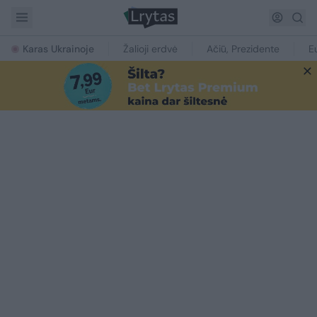
Karas Ukrainoje
Žalioji erdvė
Ačiū, Prezidente
E