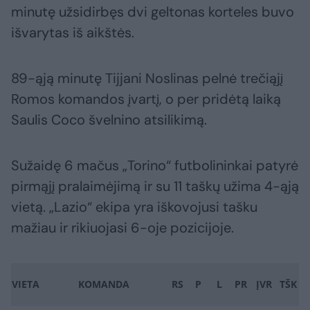
minutę užsidirbęs dvi geltonas korteles buvo
išvarytas iš aikštės.
89-ąją minutę Tijjani Noslinas pelnė trečiąjį
Romos komandos įvartį, o per pridėtą laiką
Saulis Coco švelnino atsilikimą.
Sužaidę 6 mačus „Torino“ futbolininkai patyrė
pirmąjį pralaimėjimą ir su 11 taškų užima 4-ąją
vietą. „Lazio“ ekipa yra iškovojusi tašku
mažiau ir rikiuojasi 6-oje pozicijoje.
VIETA
KOMANDA
RS
P
L
PR
ĮVR
TŠK