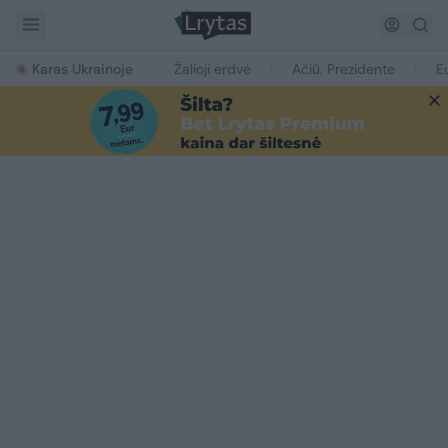
Karas Ukrainoje
Žalioji erdvė
Ačiū, Prezidente
E