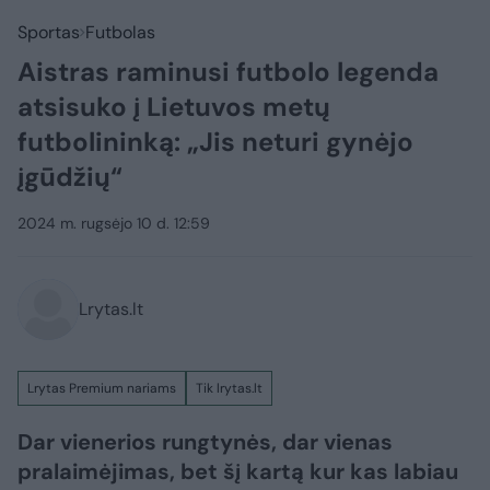
Sportas
Futbolas
Aistras raminusi futbolo legenda
atsisuko į Lietuvos metų
futbolininką: „Jis neturi gynėjo
įgūdžių“
2024 m. rugsėjo 10 d. 12:59
Lrytas.lt
Lrytas Premium nariams
Tik lrytas.lt
Dar vienerios rungtynės, dar vienas
pralaimėjimas, bet šį kartą kur kas labiau