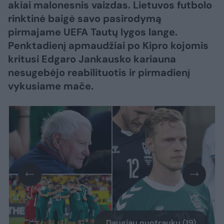
akiai malonesnis vaizdas. Lietuvos futbolo
rinktinė baigė savo pasirodymą
pirmajame UEFA Tautų lygos lange.
Penktadienį apmaudžiai po Kipro kojomis
kritusi Edgaro Jankausko kariauna
nesugebėjo reabilituotis ir pirmadienį
vykusiame mače.
Daugiau nuotraukų (19)