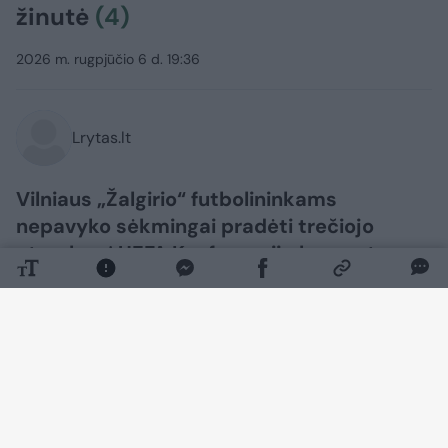
žinutė
(4)
2026 m. rugpjūčio 6 d. 19:36
Lrytas.lt
Vilniaus „Žalgirio“ futbolininkams
nepavyko sėkmingai pradėti trečiojo
atrankos į UEFA Konferencijų lygos etapo.