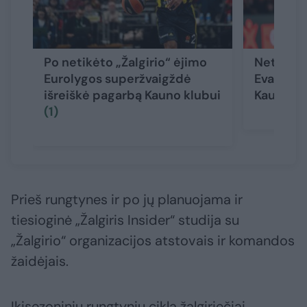
Po netikėto „Žalgirio“ ėjimo
Netikėta
Eurolygos superžvaigždė
Evansas p
išreiškė pagarbą Kauno klubui
Kauno „Ža
(1)
Prieš rungtynes ir po jų planuojama ir
tiesioginė „Žalgiris Insider“ studija su
„Žalgirio“ organizacijos atstovais ir komandos
žaidėjais.
Ikisezoninių rungtynių ciklą žalgiriečiai