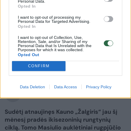
Personal Data.
Opted In
I want to opt-out of processing my
Personal Data for Targeted Advertising.
Opted In
I want to opt-out of Collection, Use,
Sportas
Krepšinis
Retention, Sale, and/or Sharing of my
Personal Data that Is Unrelated with the
Aiškūs pirmieji „Žalgirio“ varžovai
Purposes for which it was collected.
Opted Out
draugiškų rungtynių cikle
CONFIRM
2026 m. rugpjūčio 7 d. 07:05
Data Deletion
Data Access
Privacy Policy
zalgiris.lt
Sudėtį atnaujinęs Kauno „Žalgiris“ jau šį
mėnesį pradės ikisezoninių rungtynių
ciklą. Tomo Masiulio auklėtiniai rugpjūčio