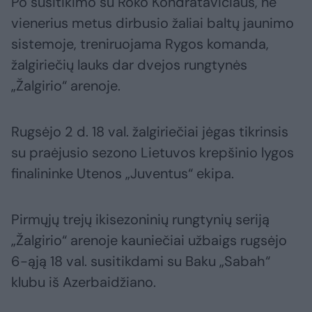
Po susitikimo su Roko Kondratavičiaus, ne
vienerius metus dirbusio žaliai baltų jaunimo
sistemoje, treniruojama Rygos komanda,
žalgiriečių lauks dar dvejos rungtynės
„Žalgirio“ arenoje.
Rugsėjo 2 d. 18 val. žalgiriečiai jėgas tikrinsis
su praėjusio sezono Lietuvos krepšinio lygos
finalininke Utenos „Juventus“ ekipa.
Pirmųjų trejų ikisezoninių rungtynių seriją
„Žalgirio“ arenoje kauniečiai užbaigs rugsėjo
6-ąją 18 val. susitikdami su Baku „Sabah“
klubu iš Azerbaidžiano.