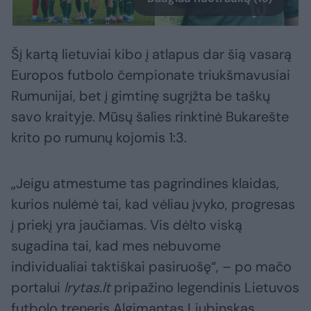
Šį kartą lietuviai kibo į atlapus dar šią vasarą
Europos futbolo čempionate triukšmavusiai
Rumunijai, bet į gimtinę sugrįžta be taškų
savo kraityje. Mūsų šalies rinktinė Bukarešte
krito po rumunų kojomis 1:3.
„Jeigu atmestume tas pagrindines klaidas,
kurios nulėmė tai, kad vėliau įvyko, progresas
į priekį yra jaučiamas. Vis dėlto viską
sugadina tai, kad mes nebuvome
individualiai taktiškai pasiruošę“, – po mačo
portalui
lrytas.lt
pripažino legendinis Lietuvos
futbolo treneris Algimantas Liubinskas.