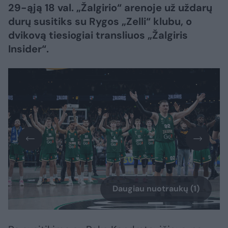
29-ąją 18 val. „Žalgirio“ arenoje už uždarų
durų susitiks su Rygos „Zelli“ klubu, o
dvikovą tiesiogiai transliuos „Žalgiris
Insider“.
Daugiau nuotraukų (1)