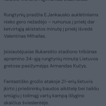
Rungtynių pradžia E.Jankausko auklėtiniams
nieko gero nežadėjo – rumunus į priekį dar
ketvirtąją akistatos minutę į priekį išvedė
Valentinas Mihailas.
Įsisiautėjusias Bukarešto stadiono tribūnas
apramino 34-ąją rungtynių minutę Lietuvos
gretose pasižymėjęs Armandas Kučys.
Fantastiško grožio atakoje 21-erių lietuvis
įkirto į priešininkų baudos aikštelę bei taikliu
smūgiu į tolimąjį vartų kampą išlygino
skaičius švieslentėje.