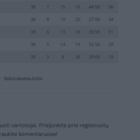
38
7
15
16
44:58
36
38
8
10
20
27:58
34
38
6
13
19
33:59
31
38
5
14
19
32:56
29
38
3
9
26
28:69
18
Rodyti daugiau žymių
oti vartotojai. Prisijunkite prie registruotų
raukite komentaruose!