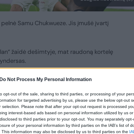
je pelnė Samu Chukwueze. Jis įmušė įvartį
an“ žaidė dešimtyje, mat raudoną kortelę
yndersas.
aškų. Italijos čempionate jie užima trečią
Do Not Process My Personal Information
a šešta.
to opt-out of the sale, sharing to third parties, or processing of your per
formation for targeted advertising by us, please use the below opt-out s
r selection. Please note that after your opt-out request is processed y
kovos:
eing interest-based ads based on personal information utilized by us or
disclosed to third parties prior to your opt-out. You may separately opt-
losure of your personal information by third parties on the IAB’s list of
. This information may also be disclosed by us to third parties on the
IA