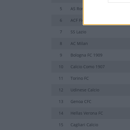
5
AS Roma
6
ACF Fiorentina
7
SS Lazio
8
AC Milan
9
Bologna FC 1909
10
Calcio Como 1907
11
Torino FC
12
Udinese Calcio
13
Genoa CFC
14
Hellas Verona FC
15
Cagliari Calcio