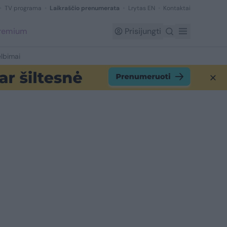
TV programa
Laikraščio prenumerata
Lrytas EN
Kontaktai
Premium
Prisijungti
lbimai