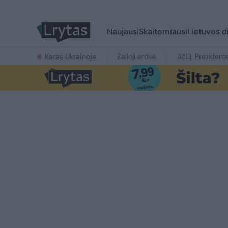
Naujausi
Skaitomiausi
Lietuvos d
Karas Ukrainoje
Žalioji erdvė
Ačiū, Prezident