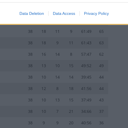
38
20
9
9
56:35
69
Data Deletion
Data Access
Privacy Policy
38
19
8
11
60:41
65
38
18
11
9
61:49
65
38
18
9
11
61:43
63
38
16
14
8
57:47
62
38
13
10
15
49:52
49
38
10
14
14
39:45
44
38
12
8
18
41:56
44
38
10
13
15
37:49
43
38
10
7
21
34:66
37
38
9
9
20
40:56
36