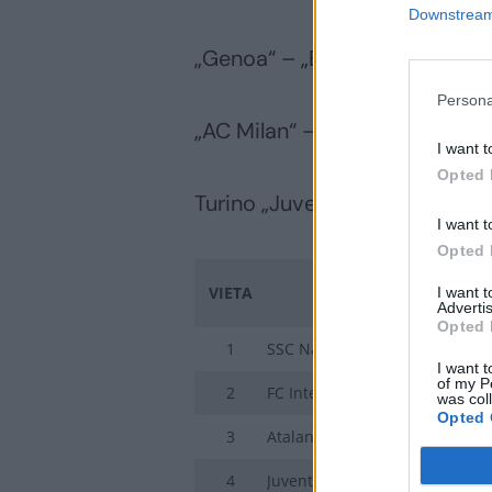
Downstream 
„Genoa“ – „Bologna“ 2:2
Persona
„AC Milan“ – Udinese“ 1:0
I want t
Opted 
Turino „Juventus“ – Romos „La
I want t
Opted 
VIETA
KOMANDA
I want 
Advertis
Opted 
1
SSC Napoli
I want t
of my P
2
FC Internazionale Milano
was col
Opted 
3
Atalanta Bergamasca Calcio
4
Juventus FC