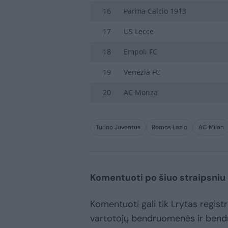
16
Parma Calcio 1913
17
US Lecce
18
Empoli FC
19
Venezia FC
20
AC Monza
Turino Juventus
Romos Lazio
AC Milan
Komentuoti po šiuo straipsniu
Komentuoti gali tik Lrytas registru
vartotojų bendruomenės ir bend