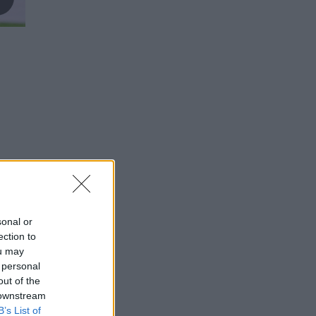
sonal or
ection to
ou may
 personal
out of the
 downstream
B’s List of