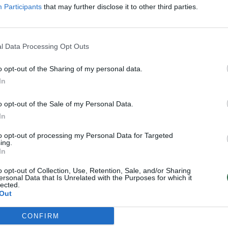
Participants
that may further disclose it to other third parties.
l Data Processing Opt Outs
o opt-out of the Sharing of my personal data.
In
zio“ 1:0
o opt-out of the Sale of my Personal Data.
In
RS
P
L
PR
ĮVR
TŠK
to opt-out of processing my Personal Data for Targeted
ing.
In
38
24
10
4
59:27
82
o opt-out of Collection, Use, Retention, Sale, and/or Sharing
ersonal Data that Is Unrelated with the Purposes for which it
38
24
9
5
79:35
81
lected.
Out
38
22
8
8
78:37
74
CONFIRM
38
18
16
4
58:35
70