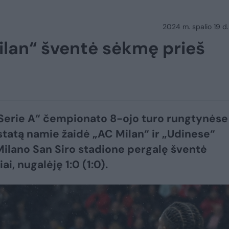
2024 m. spalio 19 d.
ilan“ šventė sėkmę prieš
 „Serie A“ čempionato 8-ojo turo rungtynėse
statą namie žaidė „AC Milan“ ir „Udinese“
Milano San Siro stadione pergalę šventė
ai, nugalėję 1:0 (1:0).