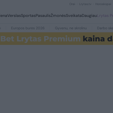
Orai
Lrytas.tv
Horoskopai
iena
Verslas
Sportas
Pasaulis
Žmonės
Sveikata
Daugiau
Lrytas 
e
Europos burės 2026
Gyvenu, ne skrolinu
Darbo ske