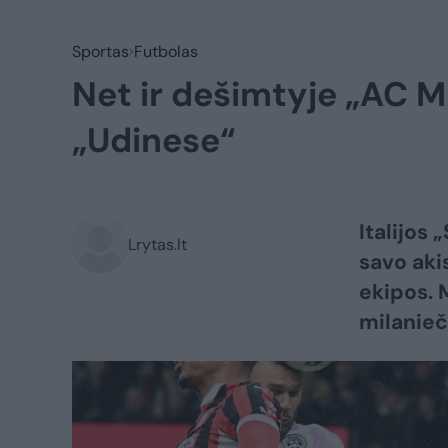
Sportas
Futbolas
Net ir dešimtyje „AC M
„Udinese“
Italijos
Lrytas.lt
savo aki
ekipos. 
milanieči