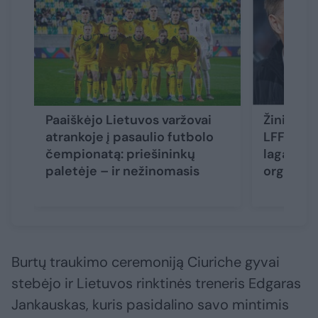
Paaiškėjo Lietuvos varžovai
Žinią E. 
atrankoje į pasaulio futbolo
LFF sula
čempionatą: priešininkų
lagaminu
paletėje – ir nežinomasis
organiza
Burtų traukimo ceremoniją Ciuriche gyvai
stebėjo ir Lietuvos rinktinės treneris Edgaras
Jankauskas, kuris pasidalino savo mintimis