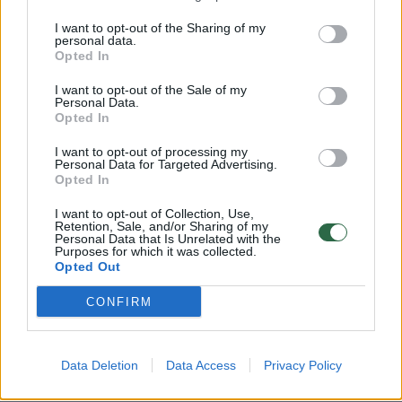
I want to opt-out of the Sharing of my
Komentuoti po šiuo straipsniu
personal data.
Opted In
Komentuoti gali tik Lrytas registruoti vartotojai.
I want to opt-out of the Sale of my
Personal Data.
Prisijunkite prie registruotų vartotojų
Opted In
bendruomenės ir bendraukite komentaruose!
I want to opt-out of processing my
Personal Data for Targeted Advertising.
Opted In
Rodyti komentarus
I want to opt-out of Collection, Use,
Retention, Sale, and/or Sharing of my
Personal Data that Is Unrelated with the
Prisijungti komentatoriams
Purposes for which it was collected.
Opted Out
CONFIRM
Data Deletion
Data Access
Privacy Policy