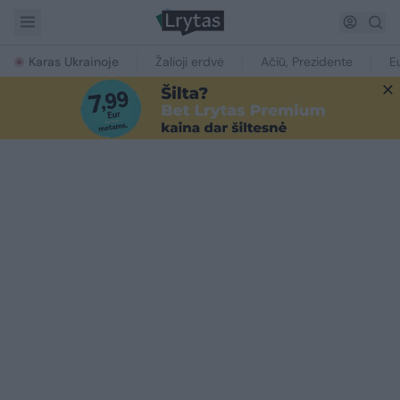
Karas Ukrainoje
Žalioji erdvė
Ačiū, Prezidente
E