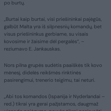
po burtų.
„Burtai kaip burtai, visi priešininkai pajėgūs,
galbūt Malta yra iš silpnesnių komandų, bet
visus priešininkus gerbiame, su visais
kovosime ir žaisime dėl pergalės“, –
reziumavo E. Jankauskas.
Nors pilna grupės sudėtis paaiškės tik kovo
mėnesį, didelės reikšmės rinktinės
pasirengimui, trenerio teigimu, tai neturi.
„Abi tos komandos (Ispanija ir Nyderlandai –
red.) tikrai yra gerai pažįstamos, daugmaž