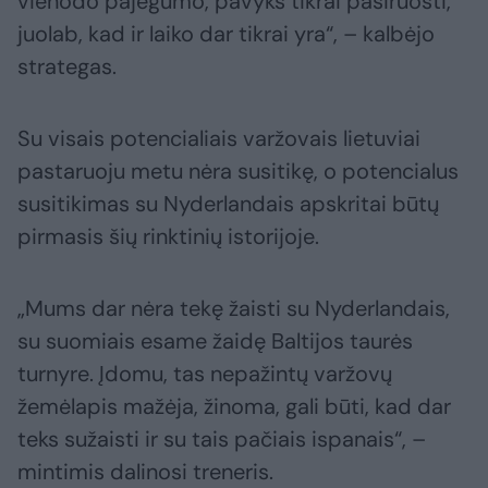
vienodo pajėgumo, pavyks tikrai pasiruošti,
juolab, kad ir laiko dar tikrai yra“, – kalbėjo
strategas.
Su visais potencialiais varžovais lietuviai
pastaruoju metu nėra susitikę, o potencialus
susitikimas su Nyderlandais apskritai būtų
pirmasis šių rinktinių istorijoje.
„Mums dar nėra tekę žaisti su Nyderlandais,
su suomiais esame žaidę Baltijos taurės
turnyre. Įdomu, tas nepažintų varžovų
žemėlapis mažėja, žinoma, gali būti, kad dar
teks sužaisti ir su tais pačiais ispanais“, –
mintimis dalinosi treneris.