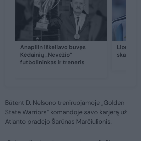
Anapilin iškeliavo buvęs
Lionelio
Kėdainių „Nevėžio“
skaudi n
futbolininkas ir treneris
Būtent D. Nelsono treniruojamoje „Golden
State Warriors“ komandoje savo karjerą už
Atlanto pradėjo Šarūnas Marčiulionis.