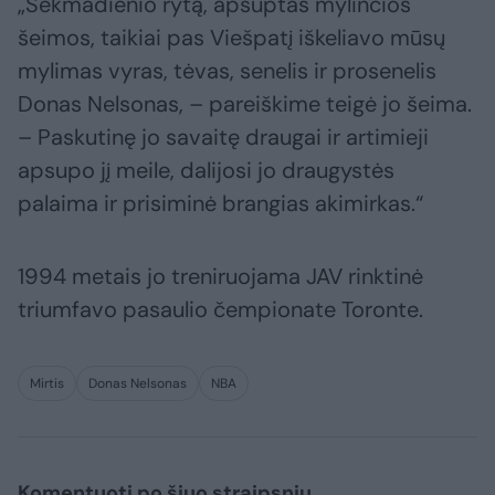
„Sekmadienio rytą, apsuptas mylinčios
šeimos, taikiai pas Viešpatį iškeliavo mūsų
mylimas vyras, tėvas, senelis ir prosenelis
Donas Nelsonas, – pareiškime teigė jo šeima.
– Paskutinę jo savaitę draugai ir artimieji
apsupo jį meile, dalijosi jo draugystės
palaima ir prisiminė brangias akimirkas.“
1994 metais jo treniruojama JAV rinktinė
triumfavo pasaulio čempionate Toronte.
Mirtis
Donas Nelsonas
NBA
Komentuoti po šiuo straipsniu