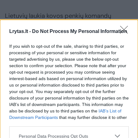
Lietuvių laukia kovos penkių komandų
grupėje, trenerio teigimu tai yra pozityvus
Lrytas.lt -
Do Not Process My Personal Information
faktorius.
If you wish to opt-out of the sale, sharing to third parties, or
processing of your personal or sensitive information for
„Esame mokymosi etape, kur turime kaupti
targeted advertising by us, please use the below opt-out
patirtį, mokytis iš savo klaidų, jų nekartoti,
section to confirm your selection. Please note that after your
kuo daugiau rungtynių su pajėgiais varžovais
opt-out request is processed you may continue seeing
interest-based ads based on personal information utilized by
turėsime, tuo bus geriau“, – pasakojo E.
us or personal information disclosed to third parties prior to
Jankauskas.
your opt-out. You may separately opt-out of the further
disclosure of your personal information by third parties on the
IAB’s list of downstream participants. This information may
also be disclosed by us to third parties on the
IAB’s List of
Lietuvos vyrų futbolo rinktinė
Lenkijos vyrų futbolo rinktinė
Downstream Participants
that may further disclose it to other
Suomijos futbolo rinktinė
Rodyti daugiau žymių
third parties.
Personal Data Processing Opt Outs