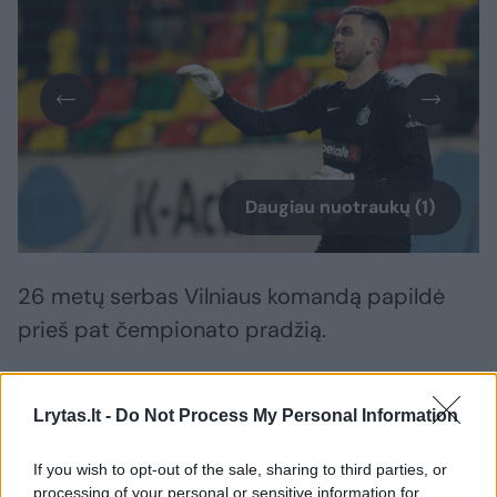
Daugiau nuotraukų (1)
26 metų serbas Vilniaus komandą papildė
prieš pat čempionato pradžią.
2024 metų sezone jis tapo Lietuvos
Lrytas.lt -
Do Not Process My Personal Information
čempionu, tačiau turėjo tenkintis atsarginio
vartininko vaidmeniu – nuo pat pirmųjų
If you wish to opt-out of the sale, sharing to third parties, or
processing of your personal or sensitive information for