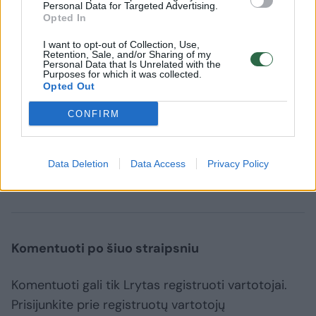
Personal Data for Targeted Advertising.
Opted In
I want to opt-out of Collection, Use,
Oficialu: Šiaulių futbolo klubo
Pirmasis 
Retention, Sale, and/or Sharing of my
Personal Data that Is Unrelated with the
vairą perima buvęs Latvijos
naujokas
Purposes for which it was collected.
Opted Out
rinktinės treneris
„Panevėž
CONFIRM
Data Deletion
Data Access
Privacy Policy
Vilniaus Žalgiris
A lyga
Komentuoti po šiuo straipsniu
Komentuoti gali tik Lrytas registruoti vartotojai.
Prisijunkite prie registruotų vartotojų