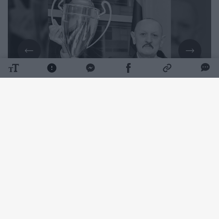
Daugiau nuotraukų (1)
Futbolo specialistui buvo 63 metai.
Apie buvusio trenerio netektį paskelbė
„Nevėžio“ klubas.
„Anapilin iškeliavo buvęs Kėdainių „Nevėžio“