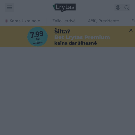
Karas Ukrainoje
Žalioji erdvė
Ačiū, Prezidente
E