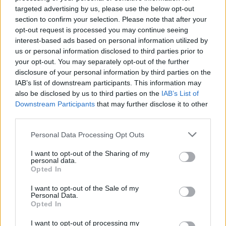
rungtynių „Žalgirio“ pagrindinio vartų sargo
targeted advertising by us, please use the below opt-out
poziciją užėmė ir neužleido vengras Arpadas
section to confirm your selection. Please note that after your
opt-out request is processed you may continue seeing
Tordai.
interest-based ads based on personal information utilized by
us or personal information disclosed to third parties prior to
your opt-out. You may separately opt-out of the further
D. Markovičius buvo registruotas visoms 42
disclosure of your personal information by third parties on the
sezono komandos rungtynėms ir sužaidė 2
IAB’s list of downstream participants. This information may
also be disclosed by us to third parties on the
IAB’s List of
kartus sezono pabaigoje.
Downstream Participants
that may further disclose it to other
third parties.
Personal Data Processing Opt Outs
Susiję straipsniai
I want to opt-out of the Sharing of my
personal data.
Opted In
I want to opt-out of the Sale of my
Personal Data.
Opted In
I want to opt-out of processing my