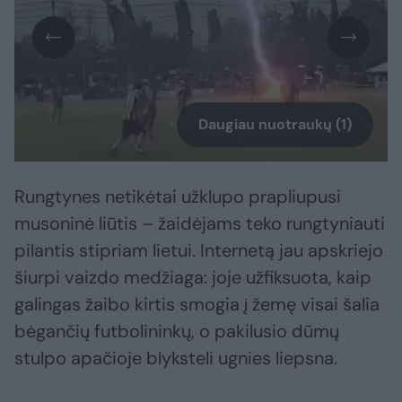
Daugiau nuotraukų (1)
Rungtynes netikėtai užklupo prapliupusi
musoninė liūtis – žaidėjams teko rungtyniauti
pilantis stipriam lietui. Internetą jau apskriejo
šiurpi vaizdo medžiaga: joje užfiksuota, kaip
galingas žaibo kirtis smogia į žemę visai šalia
bėgančių futbolininkų, o pakilusio dūmų
stulpo apačioje blyksteli ugnies liepsna.