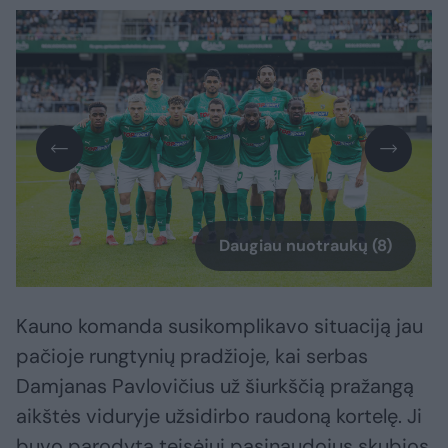
Daugiau nuotraukų (8)
Kauno komanda susikomplikavo situaciją jau
pačioje rungtynių pradžioje, kai serbas
Damjanas Pavlovičius už šiurkščią pražangą
aikštės viduryje užsidirbo raudoną kortelę. Ji
buvo parodyta teisėjui pasinaudojus skubios