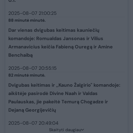
0:1.
2025-08-07 21:00:25
88 minutė minutė.
Dar vienas dvigubas keitimas kauniečių
komandoje: Romualdas Jansonas ir Vilius
Armanavicius keičia Fabieną Ouregą ir Amine
Benchaibą
2025-08-07 20:55:15
82 minutė minutė.
Dvigubas keitimas ir ,,Kauno Žalgirio" komandoje:
aikštėje pasirodė Divine Naah ir Valdas
Paulauskas, jie pakeitė Temurą Chogadze ir
Dejaną Georgijevičių
2025-08-07 20:49:04
Skaityti daugiau