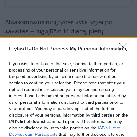
Atsakomosios rungtynės vyks lygiai po
savaitės – rugpjūčio 14 dieną, pietų
Bulgarijoje įsikūrusiame Kerdžalų mieste,
kuriame gyvena daugiau nei 40 tūkst. žmonių.
Lrytas.lt -
Do Not Process My Personal Information
If you wish to opt-out of the sale, sharing to third parties, or
„Kauno Žalgiris“ jau yra užsitikrinęs 1,075 mln.
processing of your personal or sensitive information for
targeted advertising by us, please use the below opt-out
eurų premiją iš UEFA. Patekus į ketvirtąjį
section to confirm your selection. Please note that after your
atrankos etapą, ši suma padidėtų dar 375
opt-out request is processed you may continue seeing
interest-based ads based on personal information utilized by
tūkst. eurų.
us or personal information disclosed to third parties prior to
your opt-out. You may separately opt-out of the further
disclosure of your personal information by third parties on the
Šios poros nugalėtojo paskutiniame atrankos
IAB’s list of downstream participants. This information may
etape iki Konferencijų lygos grupių lauktų
also be disclosed by us to third parties on the
IAB’s List of
Downstream Participants
that may further disclose it to other
Čenstakavos „Raków“ (Lenkija) arba Haifos