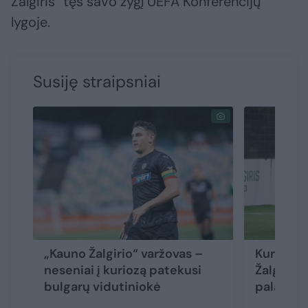
Žalgiris“ tęs savo žygį UEFA Konferencijų
lygoje.
Susiję straipsniai
„Kauno Žalgirio“ varžovas –
Kuriozas
neseniai į kuriozą patekusi
Žalgirio“
bulgarų vidutiniokė
palaikė l