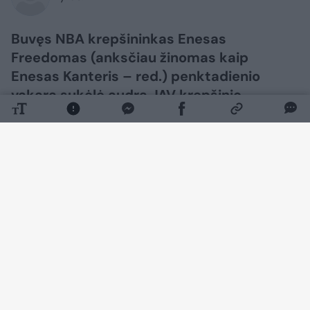
Buvęs NBA krepšininkas Enesas
Freedomas (anksčiau žinomas kaip
Enesas Kanteris – red.) penktadienio
vakarą sukėlė audrą JAV krepšinio
pasaulyje.
Daugiau nuotraukų (1)