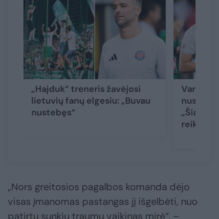
„Hajduk“ treneris žavėjosi
Varžovų 
lietuvių fanų elgesiu: „Buvau
nusilenkę
nustebęs“
„Šiandie
reikia žai
„Nors greitosios pagalbos komanda dėjo
visas įmanomas pastangas jį išgelbėti, nuo
patirtų sunkių traumų vaikinas mirė“, –