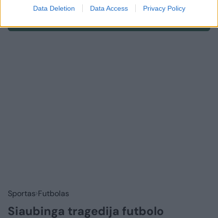
Data Deletion
Data Access
Privacy Policy
Prisijungti komentatoriams
Sportas
Futbolas
Siaubinga tragedija futbolo