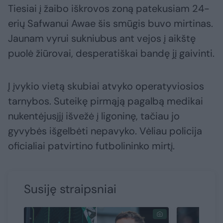
Tiesiai į žaibo iškrovos zoną patekusiam 24-
erių Safwanui Awae šis smūgis buvo mirtinas.
Jaunam vyrui sukniubus ant vejos į aikštę
puolė žiūrovai, desperatiškai bandę jį gaivinti.
Į įvykio vietą skubiai atvyko operatyviosios
tarnybos. Suteikę pirmąją pagalbą medikai
nukentėjusįjį išvežė į ligoninę, tačiau jo
gyvybės išgelbėti nepavyko. Vėliau policija
oficialiai patvirtino futbolininko mirtį.
Susiję straipsniai