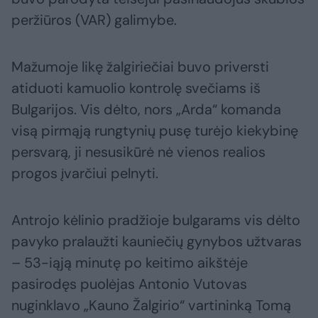
peržiūros (VAR) galimybe.
Mažumoje likę žalgiriečiai buvo priversti
atiduoti kamuolio kontrolę svečiams iš
Bulgarijos. Vis dėlto, nors „Arda“ komanda
visą pirmąją rungtynių pusę turėjo kiekybinę
persvarą, ji nesusikūrė nė vienos realios
progos įvarčiui pelnyti.
Antrojo kėlinio pradžioje bulgarams vis dėlto
pavyko pralaužti kauniečių gynybos užtvaras
– 53-iąją minutę po keitimo aikštėje
pasirodęs puolėjas Antonio Vutovas
nuginklavo „Kauno Žalgirio“ vartininką Tomą