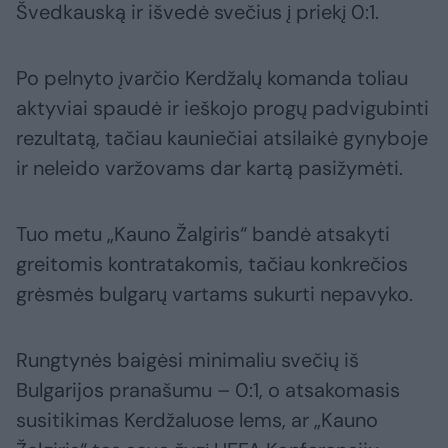
Švedkauską ir išvedė svečius į priekį 0:1.
Po pelnyto įvarčio Kerdžalų komanda toliau
aktyviai spaudė ir ieškojo progų padvigubinti
rezultatą, tačiau kauniečiai atsilaikė gynyboje
ir neleido varžovams dar kartą pasižymėti.
Tuo metu „Kauno Žalgiris“ bandė atsakyti
greitomis kontratakomis, tačiau konkrečios
grėsmės bulgarų vartams sukurti nepavyko.
Rungtynės baigėsi minimaliu svečių iš
Bulgarijos pranašumu – 0:1, o atsakomasis
susitikimas Kerdžaluose lems, ar „Kauno