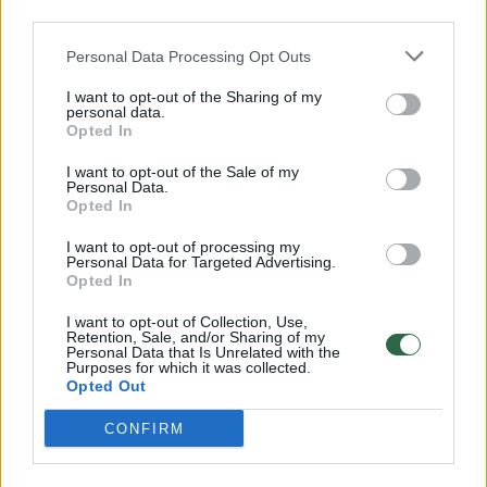
third parties.
„Maccabi“ (Izraelis) futbolininkai.
Personal Data Processing Opt Outs
I want to opt-out of the Sharing of my
personal data.
Opted In
I want to opt-out of the Sale of my
Kauno Žalgiris
UEFA Europos konferencijų lyga
Personal Data.
Opted In
I want to opt-out of processing my
Personal Data for Targeted Advertising.
Komentuoti po šiuo straipsniu
Opted In
I want to opt-out of Collection, Use,
Komentuoti gali tik Lrytas registruoti vartotojai.
Retention, Sale, and/or Sharing of my
Personal Data that Is Unrelated with the
Prisijunkite prie registruotų vartotojų
Purposes for which it was collected.
Opted Out
bendruomenės ir bendraukite komentaruose!
CONFIRM
Rodyti komentarus