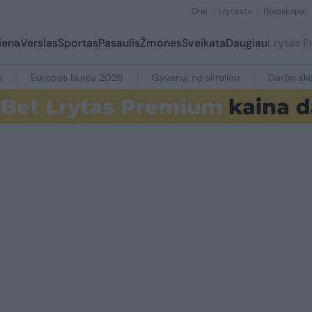
Orai
Lrytas.tv
Horoskopai
iena
Verslas
Sportas
Pasaulis
Žmonės
Sveikata
Daugiau
Lrytas 
e
Europos burės 2026
Gyvenu, ne skrolinu
Darbo ske