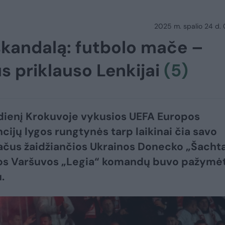
2025 m. spalio 24 d.
 skandalą: futbolo mače –
s priklauso Lenkijai
(5)
dienį Krokuvoje vykusios UEFA Europos
cijų lygos rungtynės tarp laikinai čia savo
čus žaidžiančios Ukrainos Donecko „Šacht
jos Varšuvos „Legia“ komandų buvo pažymė
.