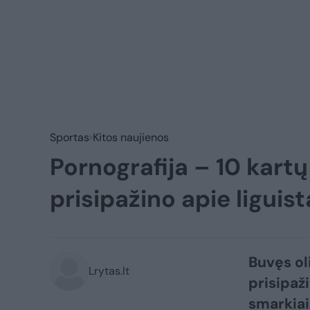
Sportas
Kitos naujienos
Pornografija – 10 kartų
prisipažino apie ligui
Buvęs ol
Lrytas.lt
prisipaž
smarkiai