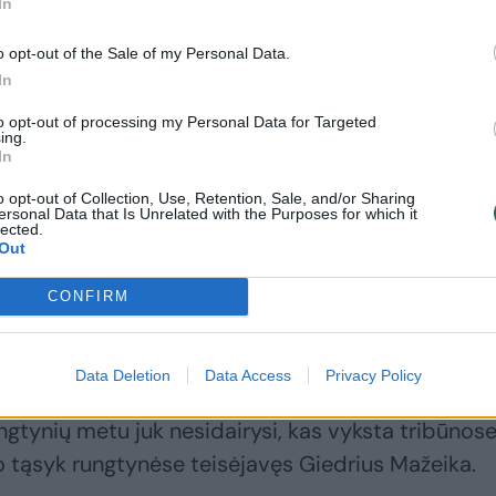
ip pat buvo iškėlę transparantą, kuriame „spindėjo
In
Lenkijai.
o opt-out of the Sale of my Personal Data.
In
linėje erdvėje ir naujienų portaluose pasmerkė vie
to opt-out of processing my Personal Data for Targeted
ing.
In
o opt-out of Collection, Use, Retention, Sale, and/or Sharing
ersonal Data that Is Unrelated with the Purposes for which it
pasirodymais“ pasižymi ne pirmą kartą. Prieš daugi
lected.
Out
olo rungtynėse prieš Charkivo „Metalist“ į Ukrain
ai taip pat teigė, kad Lvivas ir Vilnius priklauso
CONFIRM
Data Deletion
Data Access
Privacy Policy
Wilno ir Lwow. Bet nieko apie jį negalvojau – tiesi
gtynių metu juk nesidairysi, kas vyksta tribūnose,
jo tąsyk rungtynėse teisėjavęs Giedrius Mažeika.