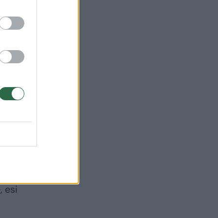
“
tos
au
ą
og
 esi