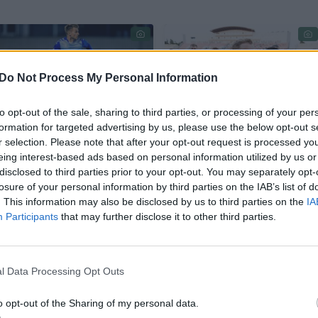
Do Not Process My Personal Information
to opt-out of the sale, sharing to third parties, or processing of your per
formation for targeted advertising by us, please use the below opt-out s
„Hegelmann“ neleido
J. Lasickas pajuto
r selection. Please note that after your opt-out request is processed y
eing interest-based ads based on personal information utilized by us or
konkurentams
gamtos išdaigas:
disclosed to third parties prior to your opt-out. You may separately opt-
priartėti
lietuvio klubo mačas
losure of your personal information by third parties on the IAB’s list of
Konferencijų lygoje –
. This information may also be disclosed by us to third parties on the
IA
nutrauktas
Participants
that may further disclose it to other third parties.
l Data Processing Opt Outs
ia“ sirgaliai neužmiršo ir Lietuvos – „sužadinti
o opt-out of the Sharing of my personal data.