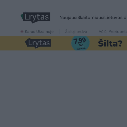
Naujausi
Skaitomiausi
Lietuvos d
Karas Ukrainoje
Žalioji erdvė
Ačiū, Prezident