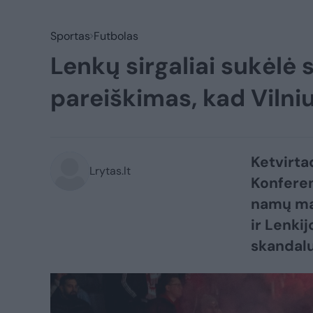
Sportas
Futbolas
Lenkų sirgaliai sukėlė
pareiškimas, kad Vilniu
Ketvirta
Lrytas.lt
Konferen
namų ma
ir Lenki
skandalu