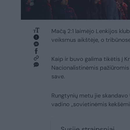
Mačą 2:1 laimėjo Lenkijos klub
veiksmus aikštėje, o tribūnose
Kaip ir buvo galima tikėtis į 
Nacionalistinėmis pažiūromis 
save.
Rungtynių metu jie skandavo 
vadino „sovietinėmis kekšėmis“
Susiję straipsniai