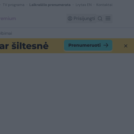
TV programa
Laikraščio prenumerata
Lrytas EN
Kontaktai
Premium
Prisijungti
lbimai