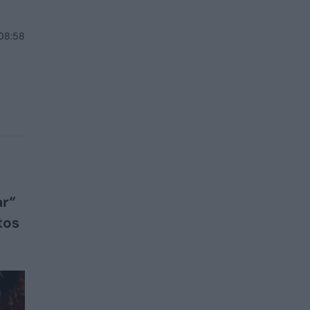
 08:58
ar“
tos