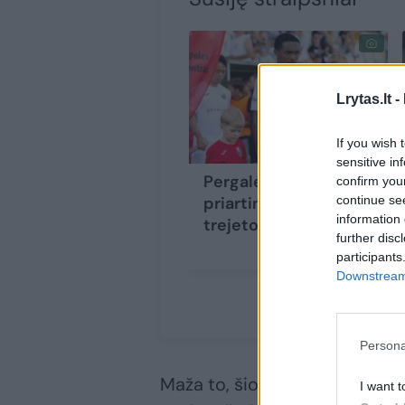
Lrytas.lt -
If you wish 
sensitive in
Pergalė „Sūduvą“ vėl
confirm you
continue se
priartino prie pirmojo
information 
trejeto
further disc
participants
Downstream 
Persona
Maža to, šiose rungtynėse „Leg
I want t