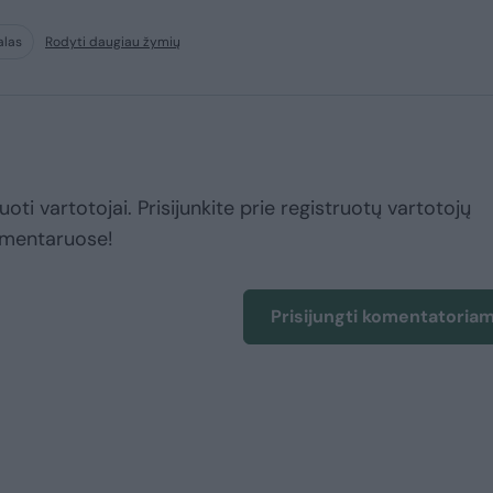
alas
Rodyti daugiau žymių
uoti vartotojai. Prisijunkite prie registruotų vartotojų
omentaruose!
Prisijungti komentatoria