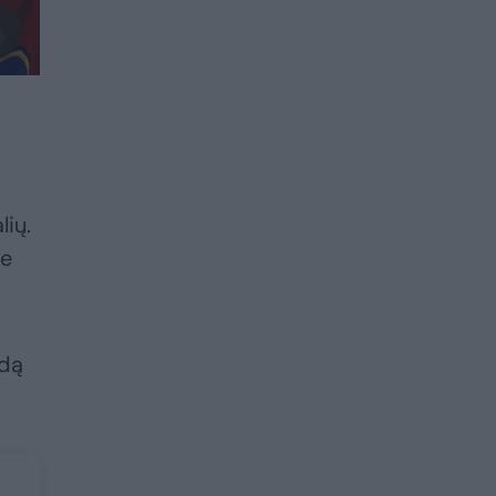
lių.
ie
ndą