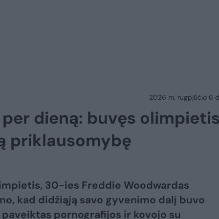
2026 m. rugpjūčio 6 d.
 per dieną: buvęs olimpieti
stą priklausomybę
impietis, 30-ies Freddie Woodwardas
ino, kad didžiąją savo gyvenimo dalį buvo
 paveiktas pornografijos ir kovojo su