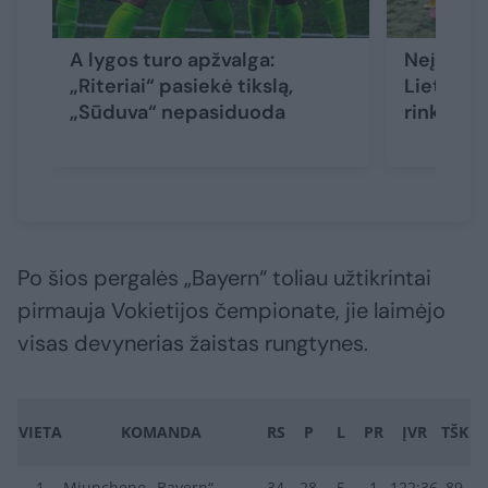
A lygos turo apžvalga:
Neįtikėt
„Riteriai“ pasiekė tikslą,
Lietuvos
„Sūduva“ nepasiduoda
rinktinė 
Po šios pergalės „Bayern“ toliau užtikrintai
pirmauja Vokietijos čempionate, jie laimėjo
visas devynerias žaistas rungtynes.
VIETA
KOMANDA
RS
P
L
PR
ĮVR
TŠK
1
Miuncheno „Bayern“
34
28
5
1
122:36
89