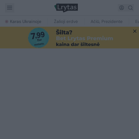
Karas Ukrainoje
Žalioji erdvė
Ačiū, Prezidente
E