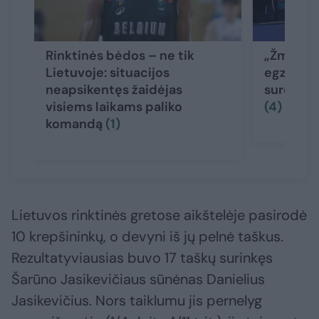
Rinktinės bėdos – ne tik
„Žmogišk
Lietuvoje: situacijos
egzistuoj
neapsikentęs žaidėjas
sureagavo
visiems laikams paliko
(4)
komandą
(1)
Lietuvos rinktinės gretose aikštelėje pasirodė
10 krepšininkų, o devyni iš jų pelnė taškus.
Rezultatyviausias buvo 17 taškų surinkęs
Šarūno Jasikevičiaus sūnėnas Danielius
Jasikevičius. Nors taiklumu jis pernelyg