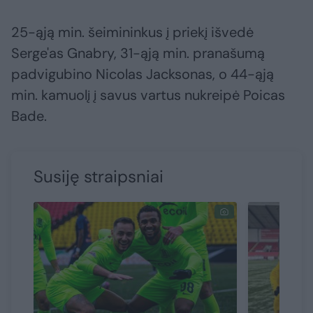
25-ąją min. šeimininkus į priekį išvedė
Serge'as Gnabry, 31-ąją min. pranašumą
padvigubino Nicolas Jacksonas, o 44-ąją
min. kamuolį į savus vartus nukreipė Poicas
Bade.
Susiję straipsniai