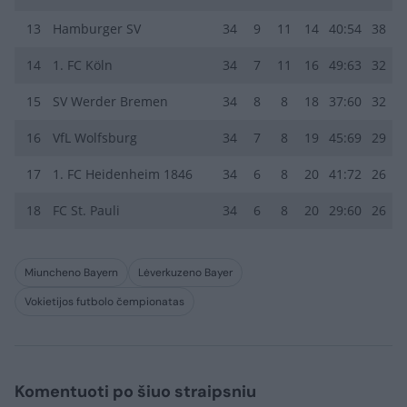
13
Hamburger SV
34
9
11
14
40:54
38
14
1. FC Köln
34
7
11
16
49:63
32
15
SV Werder Bremen
34
8
8
18
37:60
32
16
VfL Wolfsburg
34
7
8
19
45:69
29
17
1. FC Heidenheim 1846
34
6
8
20
41:72
26
18
FC St. Pauli
34
6
8
20
29:60
26
Miuncheno Bayern
Lėverkuzeno Bayer
Vokietijos futbolo čempionatas
Komentuoti po šiuo straipsniu