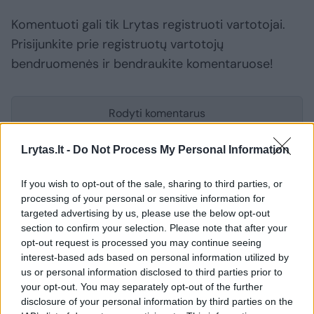
Komentuoti gali tik Lrytas registruoti vartotojai.
Prisijunkite prie registruotų vartotojų
bendruomenės ir bendraukite komentaruose!
Rodyti komentarus
Prisijungti komentatoriams
Lrytas.lt -
Do Not Process My Personal Information
If you wish to opt-out of the sale, sharing to third parties, or
processing of your personal or sensitive information for
targeted advertising by us, please use the below opt-out
section to confirm your selection. Please note that after your
opt-out request is processed you may continue seeing
interest-based ads based on personal information utilized by
us or personal information disclosed to third parties prior to
your opt-out. You may separately opt-out of the further
disclosure of your personal information by third parties on the