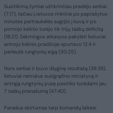
Susitikimą žymiai užtikrinčiau pradėjo serbai
(7:17), tačiau Lietuvos rinktinė po paprašytos
minutės pertraukėlės sugrįžo į kovą ir po
pirmojo kėlinio turėjo tik trijų taškų deficitą
(18:21). Sėkmingos atkarpos pakylėti lietuviai
antrojo kėlinio pradžioje spurtavo 12:4 ir
perlaužė rungtynių eigą (30:25).
Nors serbai ir buvo išlyginę rezultatą (39:39),
lietuviai netrukus susigrąžino iniciatyvą ir
antrąją rungtynių pusę pasitiko turėdami jau
7 taškų pranašumą (47:40).
Panašus skirtumas tarp komandų laikėsi