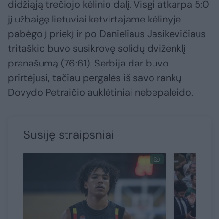
didžiąją trečiojo kėlinio dalį. Visgi atkarpa 5:0
jį užbaigę lietuviai ketvirtajame kėlinyje
pabėgo į priekį ir po Danieliaus Jasikevičiaus
tritaškio buvo susikrovę solidų dviženklį
pranašumą (76:61). Serbija dar buvo
prirtėjusi, tačiau pergalės iš savo rankų
Dovydo Petraičio auklėtiniai nebepaleido.
Susiję straipsniai