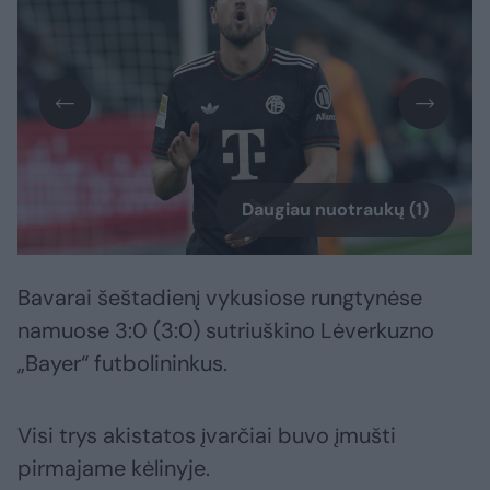
Daugiau nuotraukų (1)
Bavarai šeštadienį vykusiose rungtynėse
namuose 3:0 (3:0) sutriuškino Lėverkuzno
„Bayer“ futbolininkus.
Visi trys akistatos įvarčiai buvo įmušti
pirmajame kėlinyje.