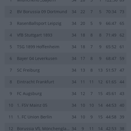
2
BV Borussia 09 Dortmund
34
22
7
5
70:34
73
3
RasenBallsport Leipzig
34
20
5
9
66:47
65
4
VfB Stuttgart 1893
34
18
8
8
71:49
62
5
TSG 1899 Hoffenheim
34
18
7
9
65:52
61
6
Bayer 04 Leverkusen
34
17
8
9
68:47
59
7
SC Freiburg
34
13
8
13
51:57
47
8
Eintracht Frankfurt
34
11
11
12
61:65
44
9
FC Augsburg
34
12
7
15
45:61
43
10
1. FSV Mainz 05
34
10
10
14
44:53
40
11
1. FC Union Berlin
34
10
9
15
44:58
39
12
Borussia VfL Mönchengladbach
34
9
11
14
42:53
38