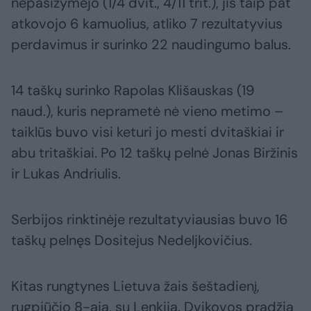
nepasižymėjo (1/4 dvit., 4/11 trit.), jis taip pat
atkovojo 6 kamuolius, atliko 7 rezultatyvius
perdavimus ir surinko 22 naudingumo balus.
14 taškų surinko Rapolas Klišauskas (19
naud.), kuris neprametė nė vieno metimo –
taiklūs buvo visi keturi jo mesti dvitaškiai ir
abu tritaškiai. Po 12 taškų pelnė Jonas Biržinis
ir Lukas Andriulis.
Serbijos rinktinėje rezultatyviausias buvo 16
taškų pelnęs Dositejus Nedeljkovičius.
Kitas rungtynes Lietuva žais šeštadienį,
rugpjūčio 8-ąją, su Lenkija. Dvikovos pradžia