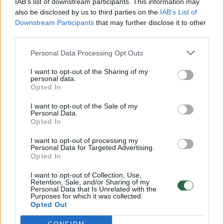
IAB’s list of downstream participants. This information may
also be disclosed by us to third parties on the
IAB’s List of
Downstream Participants
that may further disclose it to other
third parties.
Personal Data Processing Opt Outs
Sportas
Krepšinis
I want to opt-out of the Sharing of my
Šaro sūnėno vedami Lietuvos 16-
personal data.
Opted In
mečiai užtikrinta pergale pradėjo
I want to opt-out of the Sale of my
Europos čempionatą
(1)
Personal Data.
Opted In
2026 m. rugpjūčio 7 d. 19:24
I want to opt-out of processing my
Personal Data for Targeted Advertising.
Opted In
Lrytas.lt
I want to opt-out of Collection, Use,
Retention, Sale, and/or Sharing of my
Personal Data that Is Unrelated with the
Purposes for which it was collected.
Oradios mieste Rumunijoje penktadienį
Opted Out
prasidėjo Europos vaikinų iki 16 metų