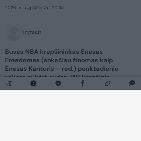
2026 m. rugpjūčio 7 d. 20:35
Lrytas.lt
Buvęs NBA krepšininkas Enesas
Freedomas (anksčiau žinomas kaip
Enesas Kanteris – red.) penktadienio
vakarą sukėlė audrą JAV krepšinio
pasaulyje.