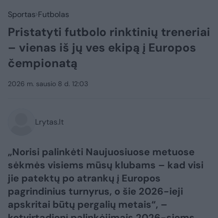
Sportas
Futbolas
Pristatyti futbolo rinktinių treneriai
– vienas iš jų ves ekipą į Europos
čempionatą
2026 m. sausio 8 d. 12:03
Lrytas.lt
„Norisi palinkėti Naujuosiuose metuose
sėkmės visiems mūsų klubams – kad visi
jie patektų po atrankų į Europos
pagrindinius turnyrus, o šie 2026-ieji
apskritai būtų pergalių metais“, –
ketvirtadienį palinkėjimais 2026-siems