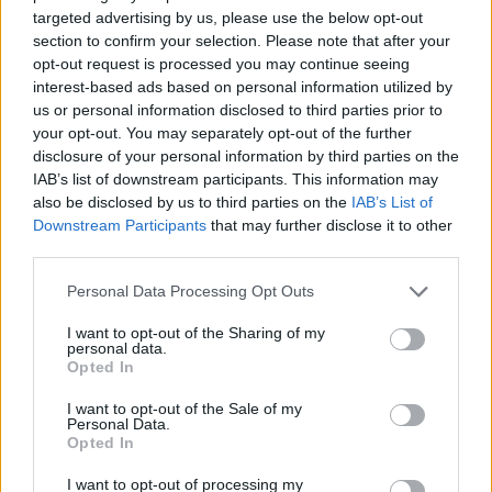
ir Baltijos futbolo federacijų
prasidės
targeted advertising by us, please use the below opt-out
vadovų susitikimas
futbolo
section to confirm your selection. Please note that after your
opt-out request is processed you may continue seeing
interest-based ads based on personal information utilized by
us or personal information disclosed to third parties prior to
your opt-out. You may separately opt-out of the further
disclosure of your personal information by third parties on the
Taip pat buvo paskelbta, kad U16 rinktinei
IAB’s list of downstream participants. This information may
also be disclosed by us to third parties on the
IAB’s List of
dabar vadovaus Rokas Garastas, kuri
Downstream Participants
that may further disclose it to other
„užaugs“ iki 2028 metų U17 Europos
third parties.
čempionato kovų, mat šios pirmenybės
Personal Data Processing Opt Outs
yra numatytos Lietuvoje.
I want to opt-out of the Sharing of my
personal data.
Opted In
„Rokui patikėta jaunimo rinktinė, kuri
I want to opt-out of the Sale of my
dalyvaus po dviejų metų vyksiančiame U17
Personal Data.
Opted In
Europos čempionate Lietuvoje.
I want to opt-out of processing my