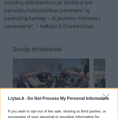
surinktų atitinkančius jai žaidėjus bei
paruoštų futbolininkus pereinant tą
paskutinę kartelę – iš jaunimo rinktinės į
nacionalinę“, – kalbėjo E.Stankevičius.
Susiję straipsniai
Lrytas.lt -
Do Not Process My Personal Information
If you wish to opt-out of the sale, sharing to third parties, or
Helsinkyje surengtas Šiaurės
Jau saus
processing of your personal or sensitive information for