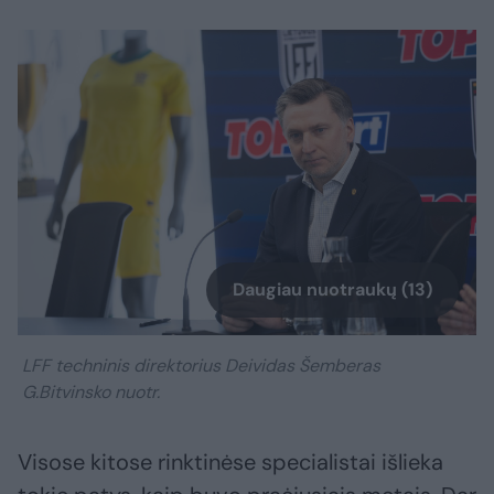
Daugiau nuotraukų (13)
LFF techninis direktorius Deividas Šemberas
G.Bitvinsko nuotr.
Visose kitose rinktinėse specialistai išlieka