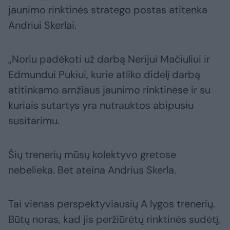
jaunimo rinktinės stratego postas atitenka
Andriui Skerlai.
„Noriu padėkoti už darbą Nerijui Mačiuliui ir
Edmundui Pukiui, kurie atliko didelį darbą
atitinkamo amžiaus jaunimo rinktinėse ir su
kuriais sutartys yra nutrauktos abipusiu
susitarimu.
Šių trenerių mūsų kolektyvo gretose
nebelieka. Bet ateina Andrius Skerla.
Tai vienas perspektyviausių A lygos trenerių.
Būtų noras, kad jis peržiūrėtų rinktinės sudėtį,