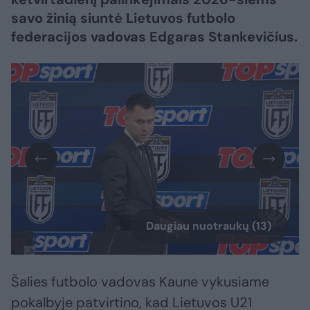
savo žinią siuntė Lietuvos futbolo
federacijos vadovas Edgaras Stankevičius.
Daugiau nuotraukų (13)
Šalies futbolo vadovas Kaune vykusiame
pokalbyje patvirtino, kad Lietuvos U21