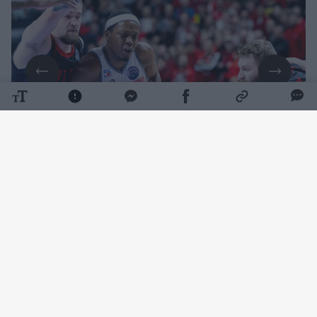
Daugiau nuotraukų (7)
Vilniaus krepšinio gerbėjams šis amerikietis
jau pažįstamas iš tarpusavio kovų aikštelėje.
Atstovaudamas Emilijos Redžo „Reggiana“
klubui, C. Winstonas 2024–2025 m. sezono
FIBA Čempionų lygos rungtynėse Vilniuje į
„Ryto“ krepšį įmetė 26 taškus (tai buvo jo