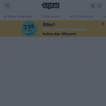
Karas Ukrainoje
Žalioji erdvė
Ačiū, Prezidente
E