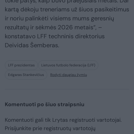
tokie patys, kaip buvo praėjusiais metais. Dar
kartą dėkoju treneriams už šiuos pasikeitimus
ir noriu palinkėti visiems mums geresnių
rezultatų ir sėkmės 2026 metais“, –
konstatavo LFF techninis direktorius
Deividas Šemberas.
LFF prezidentas
Lietuvos futbolo federacija (LFF)
Edgaras Stankevičius
Rodyti daugiau žymių
Komentuoti po šiuo straipsniu
Komentuoti gali tik Lrytas registruoti vartotojai.
Prisijunkite prie registruotų vartotojų