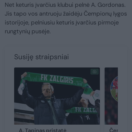
Net keturis įvarčius klubui pelnė A. Gordonas.
Jis tapo vos antruoju žaidėju Čempionų lygos
istorijoje, pelniusiu keturis įvarčius pirmoje
rungtynių pusėje.
Susiję straipsniai
A. Tapinas pristatė
Čempionų