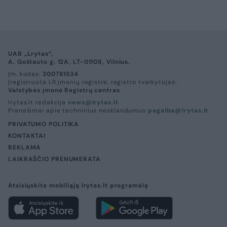
čempionas D. Nelsonas
(1)
2026 m. rugpjūčio 9 d. 18:01
Lrytas.lt
Krepšinio pasaulis gedi. Sekmadienį
užgeso legendinio krepšininko trenerio
Dono Nelsono gyvybė.