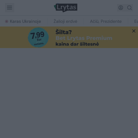
Karas Ukrainoje
Žalioji erdvė
Ačiū, Prezidente
E