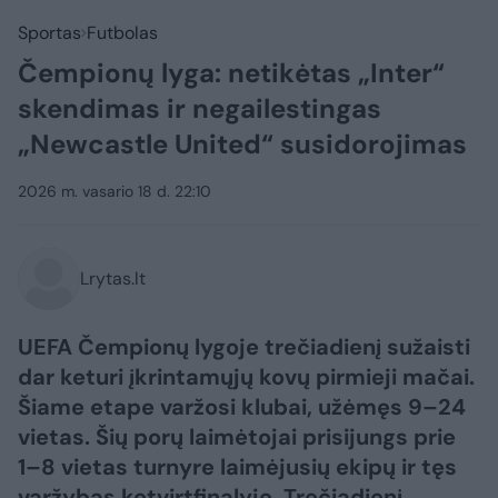
Sportas
Futbolas
Čempionų lyga: netikėtas „Inter“
skendimas ir negailestingas
„Newcastle United“ susidorojimas
2026 m. vasario 18 d. 22:10
Lrytas.lt
UEFA Čempionų lygoje trečiadienį sužaisti
dar keturi įkrintamųjų kovų pirmieji mačai.
Šiame etape varžosi klubai, užėmęs 9–24
vietas. Šių porų laimėtojai prisijungs prie
1–8 vietas turnyre laimėjusių ekipų ir tęs
varžybas ketvirtfinalyje. Trečiadienį