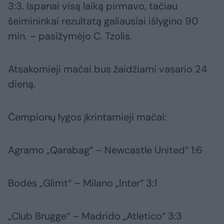
3:3. Ispanai visą laiką pirmavo, tačiau
šeimininkai rezultatą galiausiai išlygino 90
min. – pasižymėjo C. Tzolis.
Atsakomieji mačai bus žaidžiami vasario 24
dieną.
Čempionų lygos įkrintamieji mačai:
Agramo „Qarabag“ – Newcastle United“ 1:6
Bodės „Glimt“ – Milano „Inter“ 3:1
„Club Brugge“ – Madrido „Atletico“ 3:3