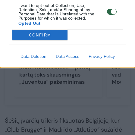
I want to opt-out of Collection, Use,
Retention, Sale, and/or Sharing of my
Personal Data that Is Unrelated with the
Purposes for which it was collected.
Opted Out
CONFIRM
Data Deletion
Data Access
Privacy Policy
Čempionų lygos
Čempionų
atkrintamuosiuose – pirmą
skandala
kartą toks skausmingas
vadintas
„Juventus“ pažeminimas
Mourinho
Šešių įvarčių trileris fiksuotas Belgijoje, kur
„Club Brugge“ ir Madrido „Atletico“ sužaidė