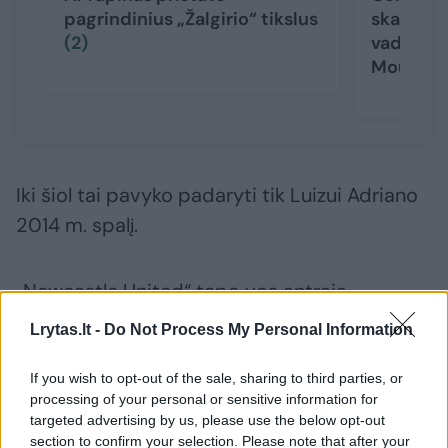
pagrindinius „Žalgirio“ tikslus
skandala
(2)
vadintas
Mourinho
Iki šiol tai pavyko padaryti tik Luizui Adriano
2014 m. spalį.
„Newcastle United“ tapo vos antrąja
komanda istorijoje, kuri Čempionų lygos
Lrytas.lt -
Do Not Process My Personal Information
atkrintamosiose rungtynėse po pirmojo
kėlinio turėjo 5 įvarčių pranašumą.
If you wish to opt-out of the sale, sharing to third parties, or
processing of your personal or sensitive information for
targeted advertising by us, please use the below opt-out
section to confirm your selection. Please note that after your
Netikėtumas fiksuotas Norvegijoje, kur Bodės