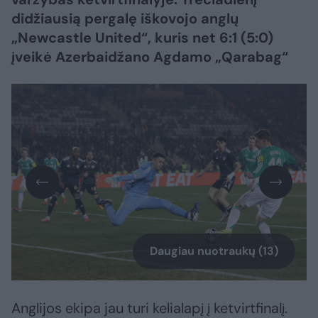
didžiausią pergalę iškovojo anglų
„Newcastle United“, kuris net 6:1 (5:0)
įveikė Azerbaidžano Agdamo „Qarabag“
Daugiau nuotraukų (13)
Anglijos ekipa jau turi kelialapį į ketvirtfinalį.