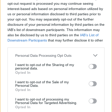
opt-out request is processed you may continue seeing
„Glimt“ ekipa 3:1 (1:1) įveikė galingą italų Milano
interest-based ads based on personal information utilized by
„Inter“.
us or personal information disclosed to third parties prior to
your opt-out. You may separately opt-out of the further
disclosure of your personal information by third parties on the
IAB’s list of downstream participants. This information may
Reguliariame sezone italai užėmė net 10 vietą,
also be disclosed by us to third parties on the
IAB’s List of
o norvegai vos ne vos pateko į kitą etapą,
Downstream Participants
that may further disclose it to other
įsitaisę 23 vietoje.
third parties.
Personal Data Processing Opt Outs
Antroje mačo dalyje du įvarčius „Glimt“ pelnė
I want to opt-out of the Sharing of my
personal data.
per 3 minutes – 61 min., pasižymėjo J. Hauge,
Opted In
o 64-ąją padidino skirtumą G. Hoghas.
I want to opt-out of the Sale of my
Personal Data.
Opted In
Susiję straipsniai
I want to opt-out of processing my
Personal Data for Targeted Advertising.
Opted In