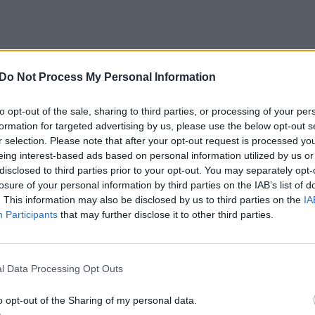
 jūs neapsigavote. „Žalgirį“ nuskalpavusios koma
 futbolininko Gvido Gineičio vyresnėlis brolis.
Do Not Process My Personal Information
to opt-out of the sale, sharing to third parties, or processing of your per
at yra gynęs šios Mažeikių komandos vardą. Daba
formation for targeted advertising by us, please use the below opt-out s
r selection. Please note that after your opt-out request is processed y
je rungtyniaujantis mažeikiškis brolį su saldžia per
eing interest-based ads based on personal information utilized by us or
disclosed to third parties prior to your opt-out. You may separately opt-
losure of your personal information by third parties on the IAB’s list of
. This information may also be disclosed by us to third parties on the
IA
Participants
that may further disclose it to other third parties.
l Data Processing Opt Outs
o opt-out of the Sharing of my personal data.