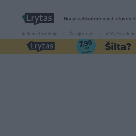
Naujausi
Skaitomiausi
Lietuvos d
Karas Ukrainoje
Žalioji erdvė
Ačiū, Prezident