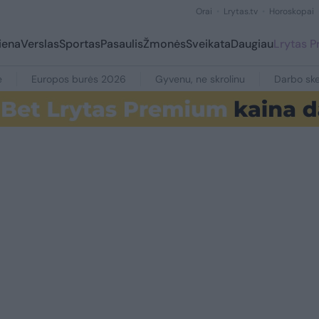
Orai
Lrytas.tv
Horoskopai
iena
Verslas
Sportas
Pasaulis
Žmonės
Sveikata
Daugiau
Lrytas 
e
Europos burės 2026
Gyvenu, ne skrolinu
Darbo ske