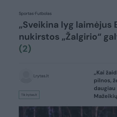
Sportas
Futbolas
„Sveikina lyg laimėjus
nukirstos „Žalgirio“ ga
(2)
„Kai žai
Lrytas.lt
pilnos, ž
daugiau 
Mažeikių
Tik lrytas.lt