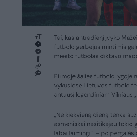
Tai, kas antradienį įvyko Mažei
futbolo gerbėjus mintimis gal
miesto futbolas diktavo mada
Pirmoje šalies futbolo lygoje
vykusiose Lietuvos futbolo fed
antausį legendiniam Vilniaus „Ža
„Ne kiekvieną dieną tenka sužai
asmeniškai nesitikėjau tokio 
labai laimingi“, – po pergalės