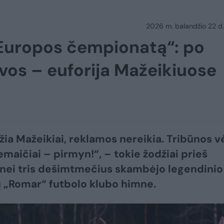
2026 m. balandžio 22 d.
 Europos čempionatą“: po
lvos – euforija Mažeikiuose
džia Mažeikiai, reklamos nereikia. Tribūnos v
emaičiai – pirmyn!“, – tokie žodžiai prieš
nei tris dešimtmečius skambėjo legendinio
 „Romar“ futbolo klubo himne.