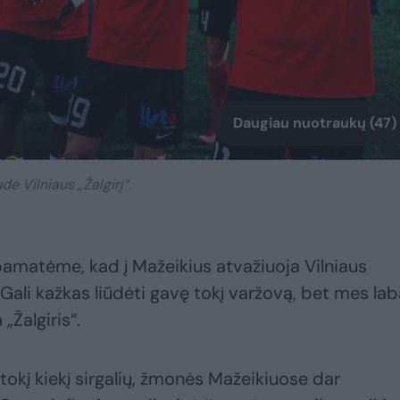
Daugiau nuotraukų (47)
ė Vilniaus „Žalgirį“.
 pamatėme, kad į Mažeikius atvažiuoja Vilniaus
. Gali kažkas liūdėti gavę tokį varžovą, bet mes lab
„Žalgiris“.
okį kiekį sirgalių, žmonės Mažeikiuose dar