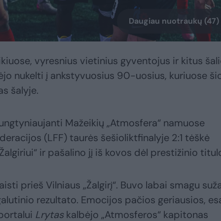
Daugiau nuotraukų (47)
kiuose, vyresnius vietinius gyventojus ir kitus šal
ėjo nukelti į ankstyvuosius 90-uosius, kuriuose ši
s šalyje.
 rungtyniaujanti Mažeikių „Atmosfera“ namuose
eracijos (LFF) taurės šešioliktfinalyje 2:1 tėškė
lgiriui“ ir pašalino jį iš kovos dėl prestižinio titul
sti prieš Vilniaus „Žalgirį“. Buvo labai smagu suža
galutinio rezultato. Emocijos pačios geriausios, e
 portalui
Lrytas
kalbėjo „Atmosferos“ kapitonas