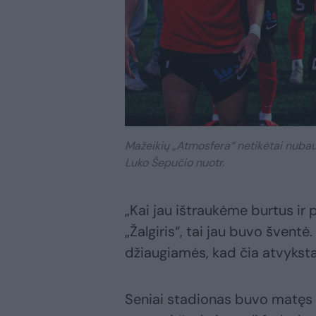
Mažeikių „Atmosfera“ netikėtai nubaud
Luko Šepučio nuotr.
„Kai jau ištraukėme burtus ir
„Žalgiris“, tai jau buvo šventė
džiaugiamės, kad čia atvyksta 
Seniai stadionas buvo matęs t