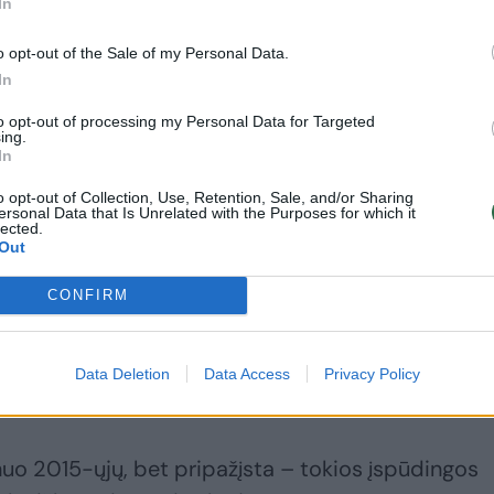
In
o opt-out of the Sale of my Personal Data.
In
Jau penkis mačus
Po fiasko
įvarčių nemušanti ir
Mažeikiuose – atviras
to opt-out of processing my Personal Data for Targeted
ing.
pralaiminti „Chelsea“
„Žalgirio“ treneris:
In
pakartojo klubo 1912
„Didžiausia gėda,
metų antirekordą
kokią esu patyręs“
o opt-out of Collection, Use, Retention, Sale, and/or Sharing
ersonal Data that Is Unrelated with the Purposes for which it
(2)
lected.
Out
CONFIRM
ne. Buvo labai sunki naktis, sunku užmigti, naktį
Data Deletion
Data Access
Privacy Policy
as tikrai neleido užmigti“, – tęsė 28-erių D. Ginei
nuo 2015-ųjų, bet pripažįsta – tokios įspūdingos