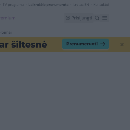
TV programa
Laikraščio prenumerata
Lrytas EN
Kontaktai
Premium
Prisijungti
lbimai