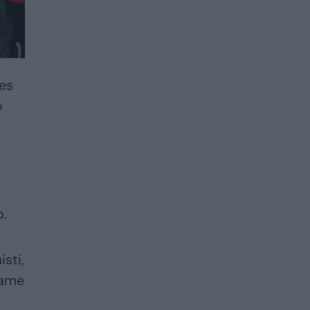
ies
o
o.
isti,
same