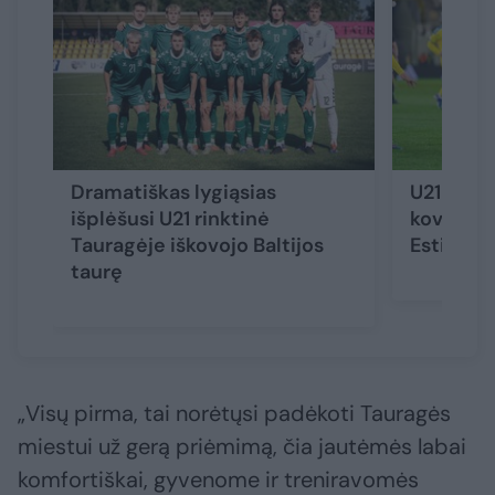
Dramatiškas lygiąsias
U21 futbo
išplėšusi U21 rinktinė
kovingas 
Tauragėje iškovojo Baltijos
Estijos e
taurę
„Visų pirma, tai norėtųsi padėkoti Tauragės
miestui už gerą priėmimą, čia jautėmės labai
komfortiškai, gyvenome ir treniravomės