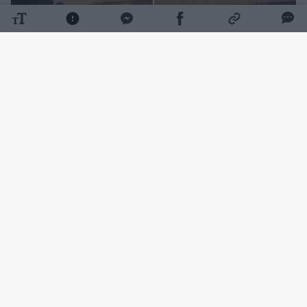
Daugiau nuotraukų (1)
„11x11.lt“ pasidalintame vaizdo įraše matyti,
kaip agresyvūs, juodai apsirengę kroatai
konfliktuoja su dviem lietuviais. Kaip portalui
Delfi teigė Vilniaus VPK Komunikacijos
poskyrio vyresnysis specialistas Tomas