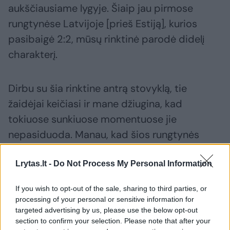
aukščiausiame lygyje. Šiaip jau pirmose
rungtynėse Latvijoje [prieš Estiją], kurios
pasibaigė 2:2, mūsų rinktinė parodė didelį
charakterį.
Dirbu su šia rinktine antrą stovyklą, tie
žaidėjai keičiasi ir mane džiugina, kad
tokiuose sunkiuose momentuose jie
nepasiduoda. Manau, kad šios rungtynės
buvo geros ir iš mūsų pusės, turėjome gerus
momentus įmušti įvarčius anksčiau, bet
Lrytas.lt -
Do Not Process My Personal Information
viskas susiklostė taip, kad teko vėl vytis
If you wish to opt-out of the sale, sharing to third parties, or
varžovus. Didžiausia pagarba visiems
processing of your personal or sensitive information for
žaidėjams, kad jie tikėjo, nenuleido rankų net
targeted advertising by us, please use the below opt-out
section to confirm your selection. Please note that after your
praleidus įvartį pačioje rungtynių pabaigoje“,