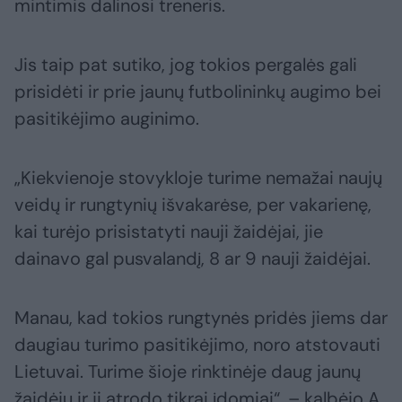
mintimis dalinosi treneris.
Jis taip pat sutiko, jog tokios pergalės gali
prisidėti ir prie jaunų futbolininkų augimo bei
pasitikėjimo auginimo.
„Kiekvienoje stovykloje turime nemažai naujų
veidų ir rungtynių išvakarėse, per vakarienę,
kai turėjo prisistatyti nauji žaidėjai, jie
dainavo gal pusvalandį, 8 ar 9 nauji žaidėjai.
Manau, kad tokios rungtynės pridės jiems dar
daugiau turimo pasitikėjimo, noro atstovauti
Lietuvai. Turime šioje rinktinėje daug jaunų
žaidėjų ir ji atrodo tikrai įdomiai“, – kalbėjo A.