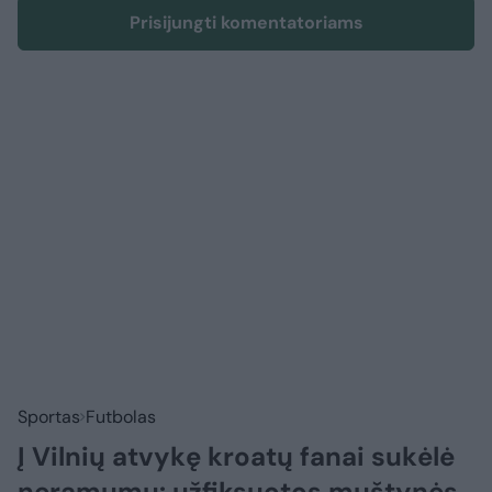
Prisijungti komentatoriams
Sportas
Futbolas
Į Vilnių atvykę kroatų fanai sukėlė
neramumų: užfiksuotos muštynės