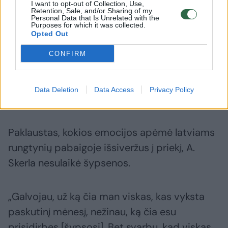
I want to opt-out of Collection, Use,
Retention, Sale, and/or Sharing of my
Personal Data that Is Unrelated with the
Viskas buvo paruošta, kad žaistų kiti žaidėjai,
Purposes for which it was collected.
Opted Out
pasirodytų, latviai irgi pakeitė dalį savo
žaidėjų, bet manęs tikrai niekas nenuvylė, visi,
CONFIRM
kurie žengė į aikštę, davė savo ir prisidėjo
prie šių lygiųjų, kurios leido laimėti taurę“, –
Data Deletion
Data Access
Privacy Policy
pasakojo strategas.
Paklaustas, kokios emocijos apėmė latviams
rungtynių pabaigoje išsiveržus į priekį, A.
Skerla nesulaikė šypsenos.
„Galvojau, už ką čia man viskas, kas vyksta
paskutinį mėnesį, nežinau, ką čia esu
prisidirbęs [šypsosi]. Bet svarbu, kad viskas