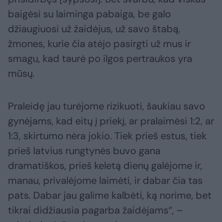
baigėsi su laiminga pabaiga, be galo
džiaugiuosi už žaidėjus, už savo štabą,
žmones, kurie čia atėjo pasirgti už mus ir
smagu, kad taurė po ilgos pertraukos yra
mūsų.
Praleidę jau turėjome rizikuoti, šaukiau savo
gynėjams, kad eitų į priekį, ar pralaimėsi 1:2, ar
1:3, skirtumo nėra jokio. Tiek prieš estus, tiek
prieš latvius rungtynės buvo gana
dramatiškos, prieš keletą dienų galėjome ir,
manau, privalėjome laimėti, ir dabar čia tas
pats. Dabar jau galime kalbėti, ką norime, bet
tikrai didžiausia pagarba žaidėjams“, –