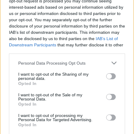
opt-out request is processed you may continue seeing
– savo žaidėjus gyrė A. Skerla.
interest-based ads based on personal information utilized by
us or personal information disclosed to third parties prior to
your opt-out. You may separately opt-out of the further
Įdomu, kad startiniai vienuoliktukai abejose
disclosure of your personal information by third parties on the
IAB’s list of downstream participants. This information may
rungtynėse skyrėsi gana ryškiai, o paklaustas,
also be disclosed by us to third parties on the
IAB’s List of
kas nulėmė tokius sprendimus, treneris
Downstream Participants
that may further disclose it to other
third parties.
atviravo, jog norėjosi tinkamai paskirstyti
krūvį visiems futbolininkams.
Personal Data Processing Opt Outs
I want to opt-out of the Sharing of my
personal data.
„Jaunimo rinktinių Baltijos taurių formatas yra
Opted In
toks įdomus, o šios kartos žaidėjai atstovauja
I want to opt-out of the Sale of my
Personal Data.
TOPLYGOS klubams, kurių jau po kelių dienų
Opted In
laukia naujas turas. Sužaidus prieš dvi dienas
I want to opt-out of processing my
vėl leisti tą pačią sudėtį ir galimai traumuoti
Personal Data for Targeted Advertising.
Opted In
žaidėjus tikrai nesinori.