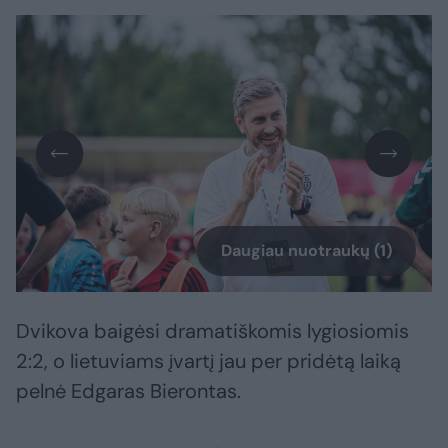
Daugiau nuotraukų (1)
Dvikova baigėsi dramatiškomis lygiosiomis
2:2, o lietuviams įvartį jau per pridėtą laiką
pelnė Edgaras Bierontas.