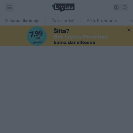
Karas Ukrainoje
Žalioji erdvė
Ačiū, Prezidente
E