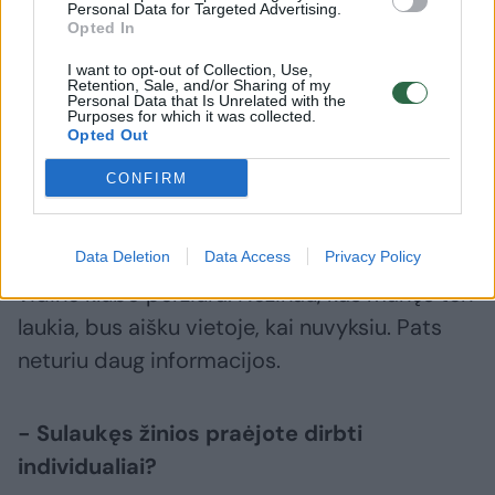
Personal Data for Targeted Advertising.
Opted In
– Šį šeštadienį ir būsiu kiek trumpiau nei
I want to opt-out of Collection, Use,
savaitę.
Retention, Sale, and/or Sharing of my
Personal Data that Is Unrelated with the
Purposes for which it was collected.
Opted Out
- Nėra kalbų apie galimą dalyvavimą
CONFIRM
Vasaros lygoje?
– Irgi nežinau. Žinau tik tiek, kad tai bus
Data Deletion
Data Access
Privacy Policy
vidinė klubo peržiūra. Nežinau, kas manęs ten
laukia, bus aišku vietoje, kai nuvyksiu. Pats
neturiu daug informacijos.
- Sulaukęs žinios praėjote dirbti
individualiai?