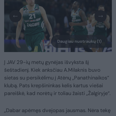
Daugiau nuotraukų (1)
Į JAV 29-ių metų gynėjas išvyksta šį
šeštadienį. Kiek anksčiau A.Milaknis buvo
sietas su persikėlimu į Atėnų „Panathinaikos“
klubą. Pats krepšininkas kelis kartus viešai
pareiškė, kad norėtų ir toliau žaisti „Žalgiryje“.
„Dabar apėmęs dvejopas jausmas. Nėra tekę