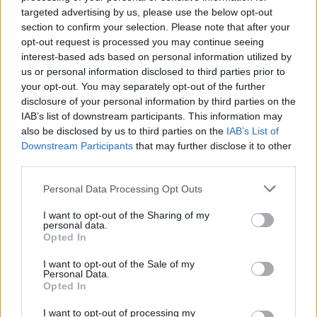
kvietimo?
targeted advertising by us, please use the below opt-out
section to confirm your selection. Please note that after your
opt-out request is processed you may continue seeing
– Žinoma. Agentas paskambino ir pasakė.
interest-based ads based on personal information utilized by
us or personal information disclosed to third parties prior to
Daug laiko nebuvo, o ir apsispręsti buvo
your opt-out. You may separately opt-out of the further
lengva.
disclosure of your personal information by third parties on the
IAB’s list of downstream participants. This information may
also be disclosed by us to third parties on the
IAB’s List of
- Tik iš „Mavericks“ sulaukėte?
Downstream Participants
that may further disclose it to other
third parties.
– Tikrai nežinau, nieko negaliu pasakyti.
Personal Data Processing Opt Outs
Gavau žinią, kad kviečia ir turiu galimybę
I want to opt-out of the Sharing of my
personal data.
nuvykti, net neklausinėjau nieko daugiau.
Opted In
I want to opt-out of the Sale of my
Personal Data.
- Kada išvykstate ir kiek laiko praleisite
Opted In
JAV?
I want to opt-out of processing my