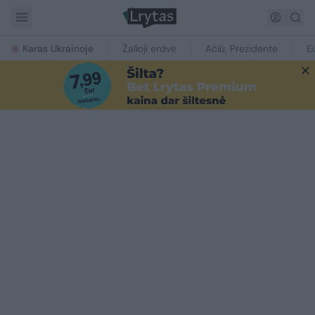
Karas Ukrainoje
Žalioji erdvė
Ačiū, Prezidente
E