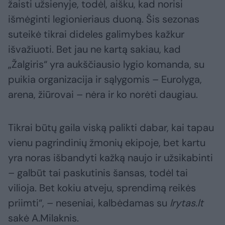
žaisti užsienyje, todėl, aišku, kad norisi
išmėginti legionieriaus duoną. Šis sezonas
suteikė tikrai dideles galimybes kažkur
išvažiuoti. Bet jau ne kartą sakiau, kad
„Žalgiris“ yra aukščiausio lygio komanda, su
puikia organizacija ir sąlygomis – Eurolyga,
arena, žiūrovai – nėra ir ko norėti daugiau.
Tikrai būtų gaila viską palikti dabar, kai tapau
vienu pagrindinių žmonių ekipoje, bet kartu
yra noras išbandyti kažką naujo ir užsikabinti
– galbūt tai paskutinis šansas, todėl tai
vilioja. Bet kokiu atveju, sprendimą reikės
priimti“, – neseniai, kalbėdamas su
lrytas.lt
sakė A.Milaknis.