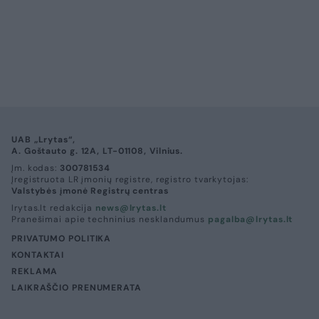
UAB „Lrytas“,
A. Goštauto g. 12A, LT-01108, Vilnius.
Įm. kodas:
300781534
Įregistruota LR įmonių registre, registro tvarkytojas:
Valstybės įmonė Registrų centras
lrytas.lt redakcija
news@lrytas.lt
Pranešimai apie techninius nesklandumus
pagalba@lrytas.lt
PRIVATUMO POLITIKA
KONTAKTAI
REKLAMA
LAIKRAŠČIO PRENUMERATA