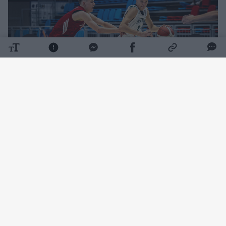
Daugiau nuotraukų (1)
Dovydo Petraičio auklėtiniai 83:66 (24:19,
15:10, 28:17, 16:20) susitvarkė su lenkais.
Šarūno Jasikevičiaus sūnėnas Danielius
Jasikevičius ir vėl surengė nuostabų
pasirodymą. Įžaidėjas per 23 minutes surinko