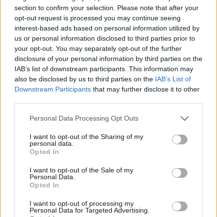
section to confirm your selection. Please note that after your
2-asis turas.
Estija – Belgija 55:84, Latvija –
opt-out request is processed you may continue seeing
interest-based ads based on personal information utilized by
Lietuva 49:68, Ukraina – Čekija 64:78.
us or personal information disclosed to third parties prior to
your opt-out. You may separately opt-out of the further
disclosure of your personal information by third parties on the
D grupės turnyro lentelė
(vieta, komanda,
IAB’s list of downstream participants. This information may
pergalės, pralaimėjimai, taškų santykis):
also be disclosed by us to third parties on the
IAB’s List of
Downstream Participants
that may further disclose it to other
third parties.
1. Čekija 2 0 158:121
Personal Data Processing Opt Outs
I want to opt-out of the Sharing of my
2. Lietuva
2 0 137:117
personal data.
Opted In
I want to opt-out of the Sale of my
3. Belgija 1 1 151:133
Personal Data.
Opted In
I want to opt-out of processing my
4. Latvija 1 1 127:135
Personal Data for Targeted Advertising.