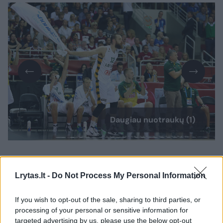
Daugiau nuotraukų (1)
D grupės rezultatai.
Lrytas.lt -
Do Not Process My Personal Information
1-asis turas.
Čekija – Estija 80:57, Belgija –
If you wish to opt-out of the sale, sharing to third parties, or
Latvija 67:78, Lietuva – Ukraina 69:68.
processing of your personal or sensitive information for
targeted advertising by us, please use the below opt-out