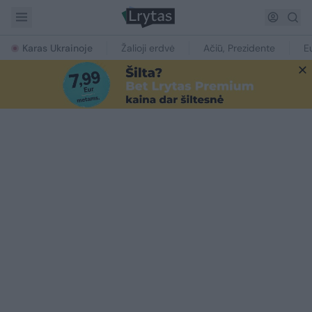
Karas Ukrainoje
Žalioji erdvė
Ačiū, Prezidente
E