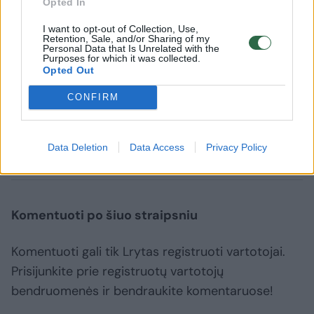
Opted In
5. Ukraina 0 2 132:147
I want to opt-out of Collection, Use,
Retention, Sale, and/or Sharing of my
Personal Data that Is Unrelated with the
Purposes for which it was collected.
Opted Out
6. Estija 0 2 112:164
CONFIRM
Eurobasket 2015
2015 metų Europos vyrų krepšinio čempionatas
D grupė
Data Deletion
Data Access
Privacy Policy
Komentuoti po šiuo straipsniu
Komentuoti gali tik Lrytas registruoti vartotojai.
Prisijunkite prie registruotų vartotojų
bendruomenės ir bendraukite komentaruose!