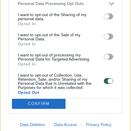
moterų krepšinio specialistas Vydas
Personal Data Processing Opt Outs
Gedvilas kvietė žiūrovus į sales, kur naująjį
I want to opt-out of the Sharing of my
personal data.
sezoną kausis LMKL komandos.
Opted In
I want to opt-out of the Sale of my
Personal Data.
„Kai ateini pasžiūrėti moterų krepšinio,
Opted In
niekada nelieki nusivylęs net ir tuomet, jeigu
I want to opt-out of processing my
varžybos būna nevykusios. Galima pasižiūrėti
Personal Data for Targeted Advertising.
Opted In
į gražias moteris“, – moterų krepšinio
privalumus dėstė V.Gedvilas.
I want to opt-out of Collection, Use,
Retention, Sale, and/or Sharing of my
Personal Data that Is Unrelated with the
Purposes for which it was collected.
Opted Out
Šiame LMKL sezone varžysis 7 komandos –
viena mažiau negu pernai.
CONFIRM
Praėjusiame sezone aukso medaliais
Data Deletion
Data Access
Privacy Policy