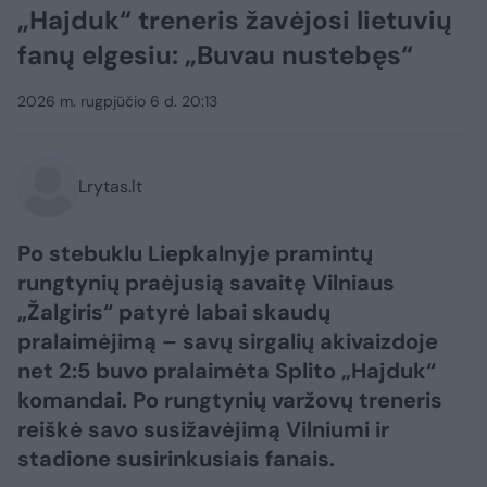
„Hajduk“ treneris žavėjosi lietuvių
fanų elgesiu: „Buvau nustebęs“
2026 m. rugpjūčio 6 d. 20:13
Lrytas.lt
Po stebuklu Liepkalnyje pramintų
rungtynių praėjusią savaitę Vilniaus
„Žalgiris“ patyrė labai skaudų
pralaimėjimą – savų sirgalių akivaizdoje
net 2:5 buvo pralaimėta Splito „Hajduk“
komandai. Po rungtynių varžovų treneris
reiškė savo susižavėjimą Vilniumi ir
stadione susirinkusiais fanais.