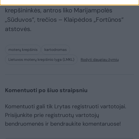
pasipuošė Utenos „Utenos“ klubo
krepšininkės, antros liko Marijampolės
„Sūduvos“, trečios – Klaipėdos „Fortūnos“
atstovės.
moterų krepšinis
kartodromas
Lietuvos moterų krepšinio lyga (LMKL)
Rodyti daugiau žymių
Komentuoti po šiuo straipsniu
Komentuoti gali tik Lrytas registruoti vartotojai.
Prisijunkite prie registruotų vartotojų
bendruomenės ir bendraukite komentaruose!