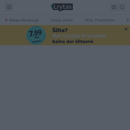
Karas Ukrainoje
Žalioji erdvė
Ačiū, Prezidente
E