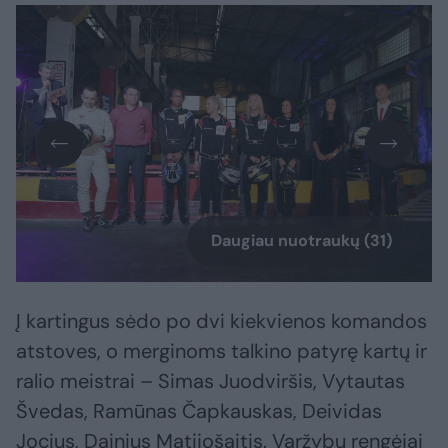
Daugiau nuotraukų (31)
Į kartingus sėdo po dvi kiekvienos komandos
atstoves, o merginoms talkino patyrę kartų ir
ralio meistrai – Simas Juodviršis, Vytautas
Švedas, Ramūnas Čapkauskas, Deividas
Jocius, Dainius Matijošaitis. Varžybų rengėjai