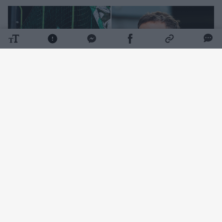
Daugiau nuotraukų (12)
Jau nuo pat pradžių svečiai iš Kroatijos
paėmė rungtynių kontrolę į savo rankas:
ketvirtąją minutę buvo paskirtas baudinys,
kurį netrukus realizavo Michele Sego. Dar po