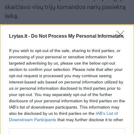
skaičiavo visų trijų komandos narių pasiektą
laiką.
Dauguma krepšininkių prisipažino pirmą
Lrytas.lt -
Do Not Process My Personal Information
kartą valdžiusios tokią neįprastą transporto
If you wish to opt-out of the sale, sharing to third parties, or
priemonę. Kai kurios merginos su užduotimis
processing of your personal or sensitive information for
susidorojo puikiai, kai kam nelabai sekėsi.
targeted advertising by us, please use the below opt-out
section to confirm your selection. Please note that after your
opt-out request is processed you may continue seeing
LMKL vadovė Audra Ginelevičienė džiaugėsi
interest-based ads based on personal information utilized by
us or personal information disclosed to third parties prior to
gražiu būriu krepšininkių ir priminė, kad LMKL
your opt-out. You may separately opt-out of the further
klubuose rungtyniauja net trečdalis šalies
disclosure of your personal information by third parties on the
IAB’s list of downstream participants. This information may
moterų rinktinės narių.
also be disclosed by us to third parties on the
IAB’s List of
Downstream Participants
that may further disclose it to other
third parties.
Seimo pirmininkės pavaduotojas, žinomas