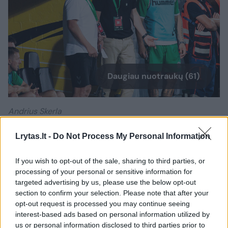
Daugiau nuotraukų (61)
Andrius Skerla
J. Elinsko/ELTA nuotr.
Lrytas.lt -
Do Not Process My Personal Information
„Pirmiausiai norėčiau padėkoti sirgaliams ir
If you wish to opt-out of the sale, sharing to third parties, or
žmonėms, kurie šiandien apsilankė stadione.
processing of your personal or sensitive information for
targeted advertising by us, please use the below opt-out
Nors ir atsilikinėjome, jie buvo garsūs ir
section to confirm your selection. Please note that after your
palaikė mus iki paskutinės minutės.
opt-out request is processed you may continue seeing
interest-based ads based on personal information utilized by
us or personal information disclosed to third parties prior to