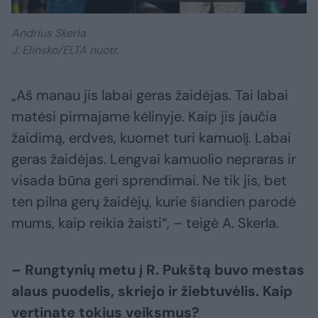
Andrius Skerla
J. Elinsko/ELTA nuotr.
„Aš manau jis labai geras žaidėjas. Tai labai
matėsi pirmajame kėlinyje. Kaip jis jaučia
žaidimą, erdves, kuomet turi kamuolį. Labai
geras žaidėjas. Lengvai kamuolio nepraras ir
visada būna geri sprendimai. Ne tik jis, bet
ten pilna gerų žaidėjų, kurie šiandien parodė
mums, kaip reikia žaisti“, – teigė A. Skerla.
– Rungtynių metu į R. Pukštą buvo mestas
alaus puodelis, skriejo ir žiebtuvėlis. Kaip
vertinate tokius veiksmus?