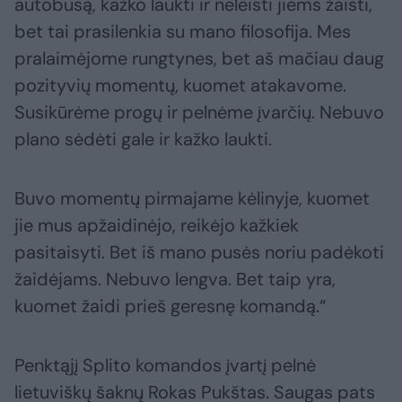
autobusą, kažko laukti ir neleisti jiems žaisti,
bet tai prasilenkia su mano filosofija. Mes
pralaimėjome rungtynes, bet aš mačiau daug
pozityvių momentų, kuomet atakavome.
Susikūrėme progų ir pelnėme įvarčių. Nebuvo
plano sėdėti gale ir kažko laukti.
Buvo momentų pirmajame kėlinyje, kuomet
jie mus apžaidinėjo, reikėjo kažkiek
pasitaisyti. Bet iš mano pusės noriu padėkoti
žaidėjams. Nebuvo lengva. Bet taip yra,
kuomet žaidi prieš geresnę komandą.“
Penktąjį Splito komandos įvartį pelnė
lietuviškų šaknų Rokas Pukštas. Saugas pats