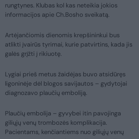
rungtynes. Klubas kol kas neteikia jokios
informacijos apie Ch.Bosho sveikatą.
Artėjančiomis dienomis krepšininkui bus
atlikti įvairūs tyrimai, kurie patvirtins, kada jis
galės grįžti į rikiuotę.
Lygiai prieš metus žaidėjas buvo atsidūręs
ligoninėje dėl blogos savijautos – gydytojai
diagnozavo plaučių emboliją.
Plaučių embolija – gyvybei itin pavojinga
giliųjų venų trombozės komplikacija.
Pacientams, kenčiantiems nuo giliųjų venų