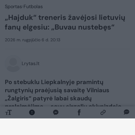
Sportas
Futbolas
„Hajduk“ treneris žavėjosi lietuvių
fanų elgesiu: „Buvau nustebęs“
2026 m. rugpjūčio 6 d. 20:13
Lrytas.lt
Po stebuklu Liepkalnyje pramintų
rungtynių praėjusią savaitę Vilniaus
„Žalgiris“ patyrė labai skaudų
pralaimėjimą – savų sirgalių akivaizdoje
net 2:5 buvo pralaimėta Splito „Hajduk“
komandai. Po rungtynių varžovų treneris
reiškė savo susižavėjimą Vilniumi ir