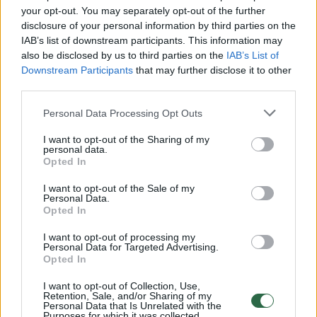
Kalbant apie rungtynes... Tai stipri komanda ir
your opt-out. You may separately opt-out of the further
disclosure of your personal information by third parties on the
šiandien tam tikruose dalykuose pamatėme
IAB’s list of downstream participants. This information may
skirtumus – greiti, techniką, greitus
also be disclosed by us to third parties on the
IAB’s List of
sprendimus ir efektyvumą. Šiandien
Downstream Participants
that may further disclose it to other
third parties.
pamatėme daug gražių įvarčių.
Personal Data Processing Opt Outs
Rezultatas 2:5 ne mūsų naudai, bet mačiau ir
I want to opt-out of the Sharing of my
personal data.
pozityvių dalykų iš mūsų komandos. Mes ne
Opted In
tik gynėmės, mes norėjome atakuoti ir
I want to opt-out of the Sale of my
Personal Data.
susikūrėmė tikrai neblogų momentų bei
Opted In
pelnėme 2 įvarčius. Tačiau gynyboje mes
I want to opt-out of processing my
klydome skaudžiai ir dėl to atsiranda įvarčiai“,
Personal Data for Targeted Advertising.
Opted In
– kalbėjo A. Skerla.
I want to opt-out of Collection, Use,
Retention, Sale, and/or Sharing of my
Personal Data that Is Unrelated with the
Prieš rungtynes A. Skerla teigė, jog nenori
Purposes for which it was collected.