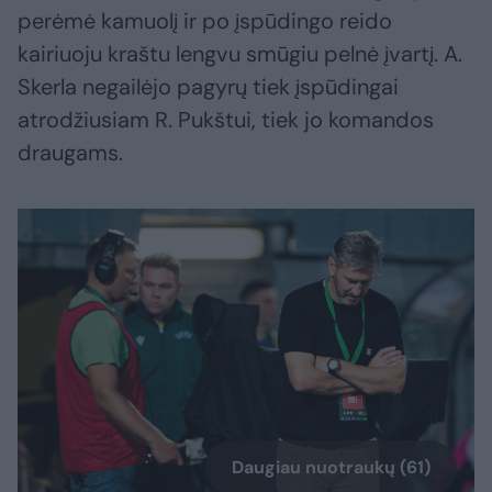
perėmė kamuolį ir po įspūdingo reido
kairiuoju kraštu lengvu smūgiu pelnė įvartį. A.
Skerla negailėjo pagyrų tiek įspūdingai
atrodžiusiam R. Pukštui, tiek jo komandos
draugams.
Daugiau nuotraukų (61)