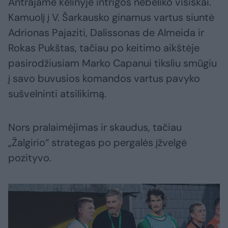
Antrajame kėlinyje intrigos nebeliko visiškai.
Kamuolį į V. Šarkausko ginamus vartus siuntė
Adrionas Pajaziti, Dalissonas de Almeida ir
Rokas Pukštas, tačiau po keitimo aikštėje
pasirodžiusiam Marko Capanui tiksliu smūgiu
į savo buvusios komandos vartus pavyko
sušvelninti atsilikimą.
Nors pralaimėjimas ir skaudus, tačiau
„Žalgirio“ strategas po pergalės įžvelgė
pozityvo.