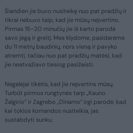
Šiandien jie buvo nusiteikę nuo pat pradžių ir
tikrai nebuvo taip, kad jie mūsų neįvertino.
Pirmas 15–20 minučių jie iš karto parodė
savo jėgą ir greitį. Mes klydome, pasidarėme
du 11 metrų baudinių, nors vieną ir pavyko
atremti, tačiau nuo pat pradžių matėsi, kad
jie neatvažiavo tiesiog pasižaisti.
Negalėjai tikėtis, kad jie neįvertins mūsų.
Turbūt pirmos rungtynės tarp „Kauno
Žalgirio“ ir Zagrebo „Dinamo“ irgi parodė, kad
kai tokios komandos nusiteikia, jas
sustabdyti sunku.