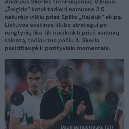
Andriaus Skerlos treniruojamas Vilniaus
„Žalgiris“ ketvirtadienį namuose 2:5
neturėjo vilčių prieš Splito „Hajduk“ ekipą.
Lietuvos sostinės klubo strategui po
rungtynių liko tik nusilenkti prieš varžovų
talentą, tačiau tuo pačiu A. Skerla
pasidžiaugė ir pozityviais momentais.
Daugiau nuotraukų (61)