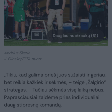
Daugiau nuotraukų (61)
Andrius Skerla
J. Elinsko/ELTA nuotr.
„Tikiu, kad galima prieš juos sužaisti ir geriau,
bet reikia kažkiek ir sėkmės, – teigė „Žalgirio“
strategas. – Tačiau sėkmės visą laiką nebus.
Paprasčiausiai žaidėme prieš individualiai
daug stipresnę komandą.