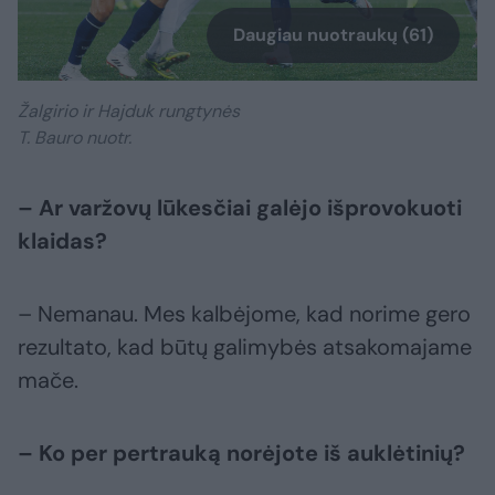
Daugiau nuotraukų (61)
Žalgirio ir Hajduk rungtynės
T. Bauro nuotr.
– Ar varžovų lūkesčiai galėjo išprovokuoti
klaidas?
– Nemanau. Mes kalbėjome, kad norime gero
rezultato, kad būtų galimybės atsakomajame
mače.
– Ko per pertrauką norėjote iš auklėtinių?