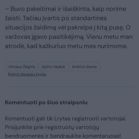
– Buvo pakeitimai ir išaiškinta, kaip norime
žaisti. Tačiau įvartis po standartinės
situacijos žaidimą vėl pakreipė į kitą pusę. O
varžovas įgavo pasitikėjimą. Vienu metu man
atrodė, kad kažkuriuo metu mes nurimome.
Vilniaus Žalgiris
Splito Hajduk
Andrius Skerla
Rodyti daugiau žymių
Komentuoti po šiuo straipsniu
Komentuoti gali tik Lrytas registruoti vartotojai.
Prisijunkite prie registruotų vartotojų
bendruomenės ir bendraukite komentaruose!