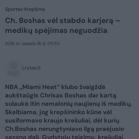
Sportas
Krepšinis
Ch. Boshas vėl stabdo karjerą –
medikų spėjimas neguodžia
2016 m. vasario 16 d. 05:53
Lrytas.lt
NBA „Miami Heat“ klubo žvaigždė
aukštaūgis Chrisas Boshas dar kartą
sulaukė itin nemalonių naujienų iš medikų.
Skelbiama, jog krepšininko kūne vėl
susiformavo kraujo krešuliai, dėl kurių
Ch.Boshas nerungtyniavo ilgą praėjusio
sezono dalį. Gydytojų teigimu, krešuliai