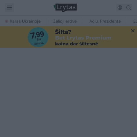
Karas Ukrainoje
Žalioji erdvė
Ačiū, Prezidente
E