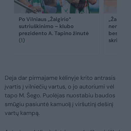
Po Vilniaus „Žalgirio“
„Žalgirio
sutriuškinimo – klubo
nemalonu
prezidento A. Tapino žinutė
besidžia
(1)
skriejo a
Deja dar pirmajame kėlinyje krito antrasis
įvartis į vilniečių vartus, o jo autoriumi vėl
tapo M. Šego. Puolėjas nuostabiu baudos
smūgiu pasiuntė kamuolį į viršutinį dešinį
vartų kampą.