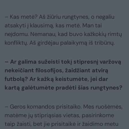
– Kas metė? Aš žiūriu rungtynes, o negaliu
atsakyti į klausimą, kas metė. Man tai
neįdomu. Nemanau, kad buvo kažkokių rimtų
konfliktų. Aš girdėjau palaikymą iš tribūnų.
– Ar galima sužeisti tokį stipresnį varžovą
nekeičiant filosofijos, žaidžiant atvirą
futbolą? Ar kažką keistumėte, jei dar
kartą galėtumėte pradėti šias rungtynes?
– Geros komandos prisitaiko. Mes ruošėmės,
matėme jų stipriąsias vietas, pasirinkome
taip žaisti, bet jie prisitaikė ir žaidimo metu