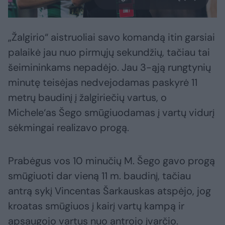
„Žalgirio“ aistruoliai savo komandą itin garsiai
palaikė jau nuo pirmųjų sekundžių, tačiau tai
šeimininkams nepadėjo. Jau 3-ąją rungtynių
minutę teisėjas nedvejodamas paskyrė 11
metrų baudinį į žalgiriečių vartus, o
Michele‘as Šego smūgiuodamas į vartų vidurį
sėkmingai realizavo progą.
Prabėgus vos 10 minučių M. Šego gavo progą
smūgiuoti dar vieną 11 m. baudinį, tačiau
antrą sykį Vincentas Šarkauskas atspėjo, jog
kroatas smūgiuos į kairį vartų kampą ir
apsaugojo vartus nuo antrojo įvarčio.