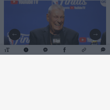
Daugiau nuotraukų (1)
Į krepšinio šlovės muziejų įtrauktai legendai
buvo 86-eriui. Mirties priežastis kol kas nėra
atskleidžiama.
D. Nelsonas rungtyniaudamas „Boston