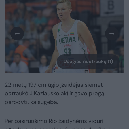
Daugiau nuotraukų (1)
22 metų 197 cm ūgio įžaidėjas šiemet
patraukė J.Kazlausko akį ir gavo progą
parodyti, ką sugeba.
Per pasiruošimo Rio žaidynėms vidurį