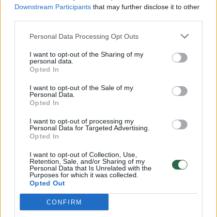
Downstream Participants
that may further disclose it to other
third parties.
O rinktinėje skausmus jautė M.Kalnietis, o
Personal Data Processing Opt Outs
Mariui Grigoniui buvo skilęs rankos pirštas.
I want to opt-out of the Sharing of my
personal data.
Opted In
„Aišku, jaučiu spaudimą. Komandoje – 13
žmonių, treneris pasakė, kad turiu dirbti
I want to opt-out of the Sale of my
Personal Data.
toliau, čia dar ne viskas. Kiekvieną dieną
Opted In
stengiuosi jam įrodyti, kad esu vertas
I want to opt-out of processing my
Personal Data for Targeted Advertising.
rinktinės“, – basketnews.lt sakė
Opted In
V.Kariniauskas.
I want to opt-out of Collection, Use,
Retention, Sale, and/or Sharing of my
Personal Data that Is Unrelated with the
Purposes for which it was collected.
Per rungtynes su Argentina J.Kazlauskas jam
Opted Out
leido žaisti net 26 minutes. Per šį laiką jis
CONFIRM
pelnė 7 taškus ir atliko 2 rezultatyvius