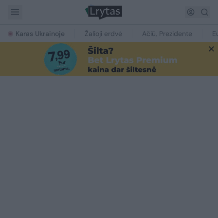
Karas Ukrainoje
Žalioji erdvė
Ačiū, Prezidente
E