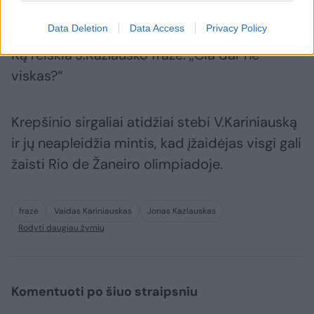
perdavimus, bet padarė 6 klaidas.
Data Deletion
Data Access
Privacy Policy
Ką reiškia J.Kazlausko frazė: „Čia dar ne
viskas?“
Krepšinio sirgaliai atidžiai stebi V.Kariniauską
ir jų neapleidžia mintis, kad įžaidėjas visgi gali
žaisti Rio de Žaneiro olimpiadoje.
frazė
Vaidas Kariniauskas
Jonas Kazlauskas
Rodyti daugiau žymių
Komentuoti po šiuo straipsniu