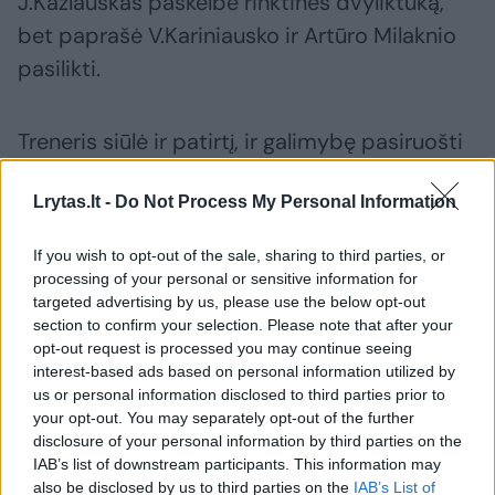
J.Kazlauskas paskelbė rinktinės dvyliktuką,
bet paprašė V.Kariniausko ir Artūro Milaknio
pasilikti.
Treneris siūlė ir patirtį, ir galimybę pasiruošti
naujajam sezonui. A.Milaknis to atsisakė, o
Lrytas.lt -
Do Not Process My Personal Information
Graikijoje rungtyniaujantis V.Kariniauskas liko.
If you wish to opt-out of the sale, sharing to third parties, or
Jis supranta, kad gali tapti naujuoju Mantu
processing of your personal or sensitive information for
targeted advertising by us, please use the below opt-out
Kalniečiu, o gal net ir Šarūnu Jasikevičiumi.
section to confirm your selection. Please note that after your
opt-out request is processed you may continue seeing
interest-based ads based on personal information utilized by
Teoriškai V.Kariniauskas dar gali patekti į
us or personal information disclosed to third parties prior to
rinktinę, nes pateiktą sąrašą dar galima keisti,
your opt-out. You may separately opt-out of the further
disclosure of your personal information by third parties on the
jeigu kas nors patirtų traumą, ar rimtai
IAB’s list of downstream participants. This information may
susirgtų.
also be disclosed by us to third parties on the
IAB’s List of