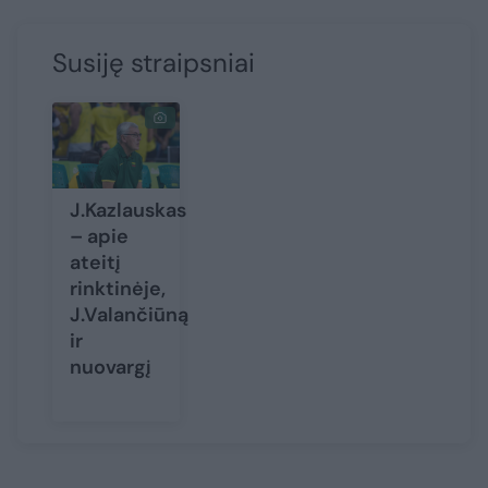
Susiję straipsniai
J.Kazlauskas
– apie
ateitį
rinktinėje,
J.Valančiūną
ir
nuovargį