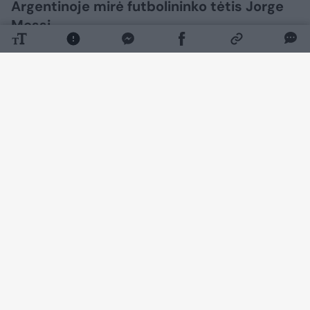
Argentinoje mirė futbolininko tėtis Jorge
Messi.
Daugiau nuotraukų (6)
„Infobae“ skelbia, jog J. Messi mirė vienoje
Rosarijo klinikų. Futbolininko tėčiui buvo 68-