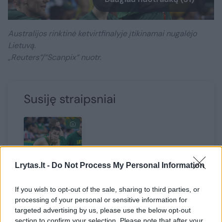
Australijos rinktinė ketvirtfinalyje įtikinamai nugalėjo
Lietuvą.
„Reuters“/“Scanpix“ nuotr.
Susiję straipsniai
Jonas
Lrytas.lt -
Do Not Process My Personal Information
Valančiūnas:
„Susimovėm.
If you wish to opt-out of the sale, sharing to third parties, or
Susimovėm
processing of your personal or sensitive information for
targeted advertising by us, please use the below opt-out
ir tiek“
section to confirm your selection. Please note that after your