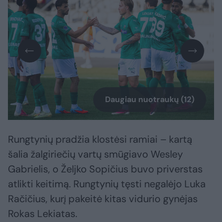
Daugiau nuotraukų (12)
Rungtynių pradžia klostėsi ramiai – kartą
šalia žalgiriečių vartų smūgiavo Wesley
Gabrielis, o Željko Sopičius buvo priverstas
atlikti keitimą. Rungtynių tęsti negalėjo Luka
Račičius, kurį pakeitė kitas vidurio gynėjas
Rokas Lekiatas.