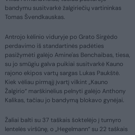
bandymu susitvarkė žalgiriečių vartininkas
Tomas Švendkauskas.
Antrojo kėlinio viduryje po Grato Sirgėdo
perdavimo iš standartinės padėties
pasižymėti galėjo Amine'as Benchaibas, tiesa,
su jo smūgiu galva puikiai susitvarkė Kauno
rajono ekipos vartų sargas Lukas Paukštė.
Kiek vėliau pirmąjį įvartį vilkint „Kauno
Žalgirio“ marškinėlius pelnyti galėjo Anthony
Kalikas, tačiau jo bandymą blokavo gynėjai.
Žaliai balti su 37 taškais šoktelėjo į turnyro
lentelės viršūnę, o „Hegelmann“ su 22 taškais