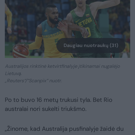
Daugiau nuotraukų (31)
Australijos rinktinė ketvirtfinalyje įtikinamai nugalėjo
Lietuvą.
„Reuters“/“Scanpix“ nuotr.
Po to buvo 16 metų trukusi tyla. Bet Rio
australai nori sukelti triukšmo.
„Žinome, kad Australija pusfinalyje žaidė du