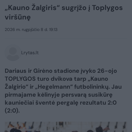
„Kauno Žalgiris“ sugrįžo į Toplygos
viršūnę
2026 m. rugpjūčio 8 d. 19:13
Lrytas.lt
Dariaus ir Girėno stadione įvyko 26-ojo
TOPLYGOS turo dvikova tarp „Kauno
Žalgirio“ ir „Hegelmann“ futbolininkų. Jau
pirmajame kėlinyje persvarą susikūrę
kauniečiai šventė pergalę rezultatu 2:0
(2:0).