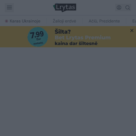
Karas Ukrainoje
Žalioji erdvė
Ačiū, Prezidente
E