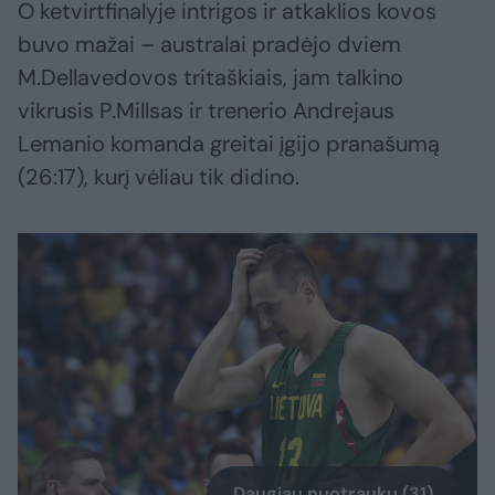
O ketvirtfinalyje intrigos ir atkaklios kovos
buvo mažai – australai pradėjo dviem
M.Dellavedovos tritaškiais, jam talkino
vikrusis P.Millsas ir trenerio Andrejaus
Lemanio komanda greitai įgijo pranašumą
(26:17), kurį vėliau tik didino.
Daugiau nuotraukų (31)