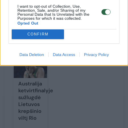
I want to opt-out of Collection, Use,
Retention, Sale, and/or Sharing of my
Personal Data that Is Unrelated with the
Purposes for which it was collected.
Australai neslepia – jie neabejojo pergale.
Opted Out
CONFIRM
Susiję straipsniai
Data Deletion
Data Access
Privacy Policy
Australija
ketvirtfinalyje
sužlugdė
Lietuvos
krepšinio
viltį Rio