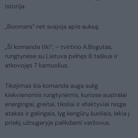
istorija.
„Boomers“ net svajoja apie auksą.
„Ši komanda tiki“, – tvirtino A.Bogutas,
rungtynėse su Lietuva pelnęs 6 taškus ir
atkovojęs 7 kamuolius.
Tikėjimas šia komanda auga sulig
kiekvienomis rungtynėmis, kuriose australai
energingai, greitai, tiksliai ir efektyviai rezga
atakas ir galingais, lyg kengūrų šuoliais, lekia į
priekį, užnugaryje palikdami varžovus.