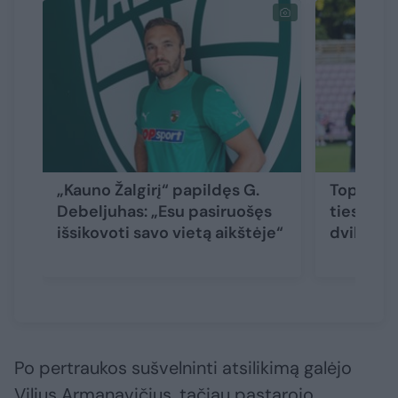
„Kauno Žalgirį“ papildęs G.
Toplygos
Debeljuhas: „Esu pasiruošęs
tiesiogi
išsikovoti savo vietą aikštėje“
dvikova
Po pertraukos sušvelninti atsilikimą galėjo
Vilius Armanavičius, tačiau pastarojo