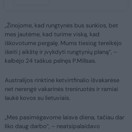
„Žinojome, kad rungtynės bus sunkios, bet
mes jautėme, kad turime viską, kad
iškovotume pergalę. Mums tiesiog tereikėjo
išeiti į aikštę ir įvykdyti rungtynių planą“, –
kalbėjo 24 taškus pelnęs P.Millsas.
Australijos rinktinė ketvirtfinalio išvakarėse
net nerengė vakarinės treniruotės ir ramiai
laukė kovos su lietuviais.
„Mes pasimėgavome laisva diena, tačiau dar
liko daug darbo“, – neatsipalaidavo