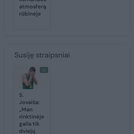
atmosferą
rūbinėje
Susiję straipsniai
S.
Jovaiša:
„Man
rinktinėje
gaila tik
dviejų