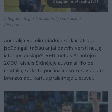
Daugiau nuotraukų (31)
A.Bogutas teigia, kad Australija nori aukso.
AP nuotr.
Australija Rio olimpiadoje kol kas atrodo
įspūdingai, tačiau ar jai pavyks versti naują
istorijos puslapį? 1996 metais Atlantoje ir
2000-aisiais Sidnėjuje australai liko be
medalių, kai krito pusfinaliuose, o kovoje dėl
bronzos abu kartus pralaimėjo Lietuvai.