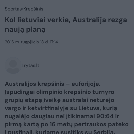
Sportas
Krepšinis
Kol lietuviai verkia, Australija rezga
naują planą
2016 m. rugpjūčio 18 d. 17:14
Lrytas.lt
Australijos krepšinis – euforijoje.
Įspūdingai olimpinio krepšinio turnyro
grupių etapą įveikę australai neturėjo
vargo ir ketvirtfinalyje su Lietuva, kurią
nugalėjo daugiau nei įtikinamai 90:64 ir
pirmą kartą po 16 metų pertraukos pateko
į pusfinalį, kuriame susitiks su Serbija.