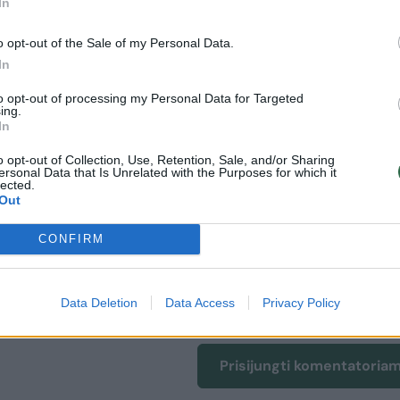
goti ir kitą vidurio puolėją Clintą Capelą, kuris išl
In
o opt-out of the Sale of my Personal Data.
In
IAU
— sekti naujienas mūsų „Facebook” paskyroje!
to opt-out of processing my Personal Data for Targeted
ing.
In
odyti daugiau žymių
o opt-out of Collection, Use, Retention, Sale, and/or Sharing
ersonal Data that Is Unrelated with the Purposes for which it
lected.
Out
CONFIRM
uoti vartotojai. Prisijunkite prie registruotų vartotojų
omentaruose!
Data Deletion
Data Access
Privacy Policy
Prisijungti komentatoria