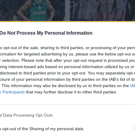
Praradimas „Žalgirio“
Karjeros NBA
Do Not Process My Personal Information
komandoje: Axelis
siekiantis žalgirietis
Toupane'as keliasi
kauniečių kišenę gali
to opt-out of the sale, sharing to third parties, or processing of your per
žaisti į Graikiją
papildyti solidžia
formation for targeted advertising by us, please use the below opt-out s
išpirkos suma
r selection. Please note that after your opt-out request is processed y
eing interest-based ads based on personal information utilized by us or
disclosed to third parties prior to your opt-out. You may separately opt-
losure of your personal information by third parties on the IAB’s list of
. This information may also be disclosed by us to third parties on the
IA
Participants
that may further disclose it to other third parties.
ūdį paliko dėl savo gero žaidimo Las Vegase, kur 
as rungtynes, per kurias pelnė po 10,3 taško bei
l Data Processing Opt Outs
o opt-out of the Sharing of my personal data.