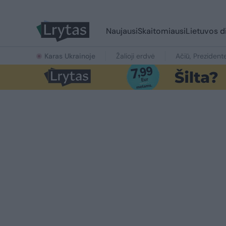
Naujausi
Skaitomiausi
Lietuvos d
Karas Ukrainoje
Žalioji erdvė
Ačiū, Prezident