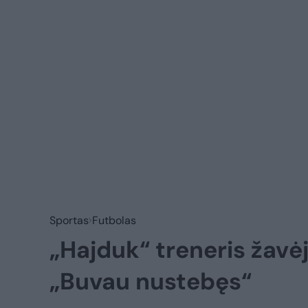
Sportas
Futbolas
„Hajduk“ treneris žavėj
„Buvau nustebęs“