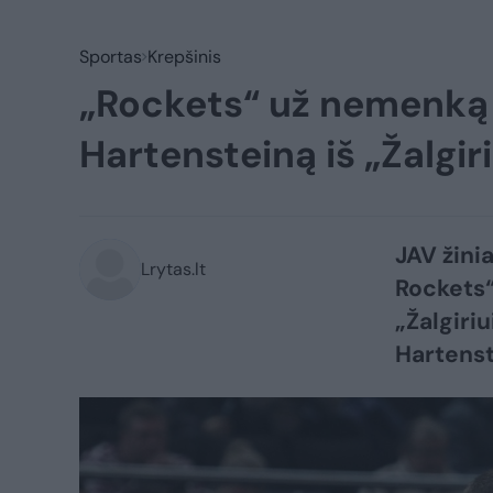
Sportas
Krepšinis
„Rockets“ už nemenką s
Hartensteiną iš „Žalgir
JAV žini
Lrytas.lt
Rockets“
„Žalgiri
Hartenst