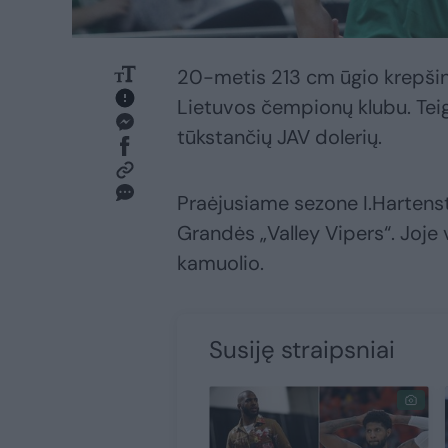
20-metis 213 cm ūgio krepšini
Lietuvos čempionų klubu. Teig
tūkstančių JAV dolerių.
Praėjusiame sezone I.Hartens
Grandės „Valley Vipers“. Joje 
kamuolio.
Susiję straipsniai