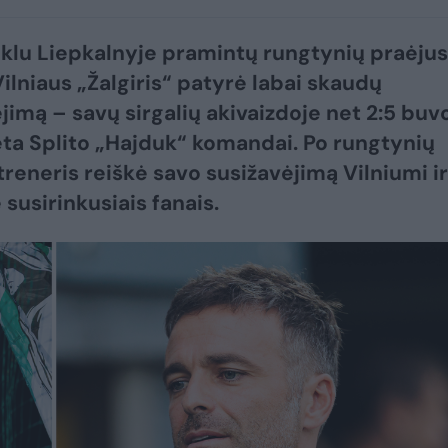
klu Liepkalnyje pramintų rungtynių praėjus
Vilniaus „Žalgiris“ patyrė labai skaudų
jimą – savų sirgalių akivaizdoje net 2:5 buv
ta Splito „Hajduk“ komandai. Po rungtynių
treneris reiškė savo susižavėjimą Vilniumi ir
 susirinkusiais fanais.