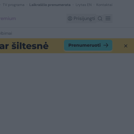
TV programa
Laikraščio prenumerata
Lrytas EN
Kontaktai
Premium
Prisijungti
lbimai