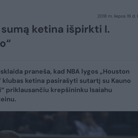
2018 m. liepos 19 d.
umą ketina išpirkti I.
io“
asklaida praneša, kad NBA lygos „Houston
 klubas ketina pasirašyti sutartį su Kauno
ui“ priklausančiu krepšininku Isaiahu
einu.