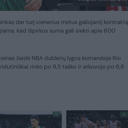
nkas dar turį vienerius metus galiojantį kontrakt
iama, kad išpirkos suma gali siekti apie 600
teinas žaidė NBA dublerių lygos komandoje Rio
vidutiniškai rinko po 9,5 taško ir atkovojo po 6,6