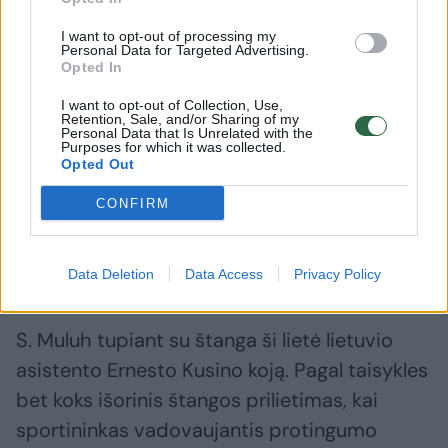
I want to opt-out of processing my
Daugiau nuotraukų (1)
Personal Data for Targeted Advertising.
Opted In
I want to opt-out of Collection, Use,
Retention, Sale, and/or Sharing of my
Trečiuoju bandymu 29-erių S. Muluh bandė
Personal Data that Is Unrelated with the
Purposes for which it was collected.
pritūpti su štanga, ant kurios buvo rekordinis
Opted Out
moterims svoris – net 334,5 kilogramo. Pagal
CONFIRM
taisykles tupiant atletą privalo prižiūrėti ir
prireikus padėti penki asistentai: po du iš
kairės ir dešinės bei vienas iš nugaros.
Data Deletion
Data Access
Privacy Policy
S. Muluh tupiant su štanga ši lietė lietuvio
asistento Ernesto Kusino koją. Pagal taisykles
bet koks išorinis štangos prilietimas, kai
sportininkas vadovaujantis protingumo