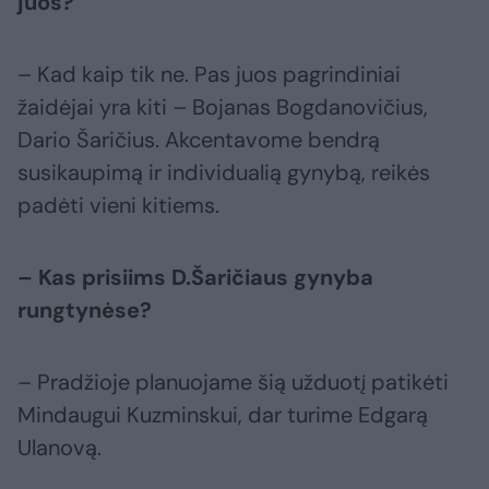
juos?
– Kad kaip tik ne. Pas juos pagrindiniai
žaidėjai yra kiti – Bojanas Bogdanovičius,
Dario Šaričius. Akcentavome bendrą
susikaupimą ir individualią gynybą, reikės
padėti vieni kitiems.
– Kas prisiims D.Šaričiaus gynyba
rungtynėse?
– Pradžioje planuojame šią užduotį patikėti
Mindaugui Kuzminskui, dar turime Edgarą
Ulanovą.