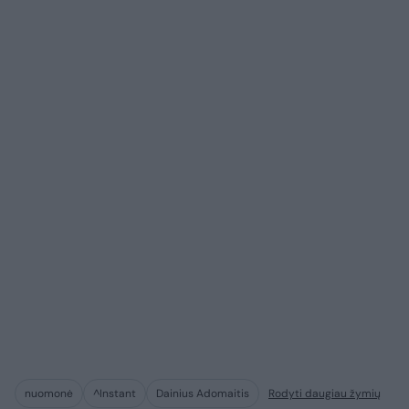
nuomonė
^Instant
Dainius Adomaitis
Rodyti daugiau žymių