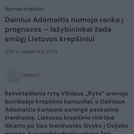
Sportas
Krepšinis
Dainius Adomaitis numojo ranka į
prognozes – lažybininkai žada
smūgį Lietuvos krepšiniui
2018 m. rugsėjo 13 d. 09:23
Lrytas.lt
Ketvirtadienio rytą Vilniaus „Ryto“ arenoje
bumbsėjo krepšinio kamuoliai, o Dainiaus
Adomaičio kariauna surengė paskutinę
treniruotę. Lietuvos krepšinio rinktinė
iškarto po šios treniruotės išvyks į Osijeko
miestą, kur penktadienio vakarą žais