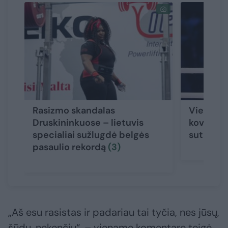
Rasizmo skandalas
Vienam i
Druskininkuose – lietuvis
kovotojų
specialiai sužlugdė belgės
sutartis
pasaulio rekordą
(3)
„Aš esu rasistas ir padariau tai tyčia, nes jūsų,
šūdų, nekenčiu“, – viename komentare teigė