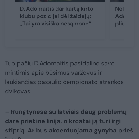
D. Adomaitis dar kartą kirto
Nokdauną
klubų pozicijai dėl žaidėjų:
Adomaiti
„Tai yra visiška nesąmonė“
pliusas 
Tuo pačiu D.Adomaitis pasidalino savo
mintimis apie būsimus varžovus ir
laukiančias pasaulio čempionato atrankos
dvikovas.
– Rungtynėse su latviais daug problemų
darė priekinė linija, o kroatai ją turi irgi
stiprią. Ar bus akcentuojama gynyba prieš