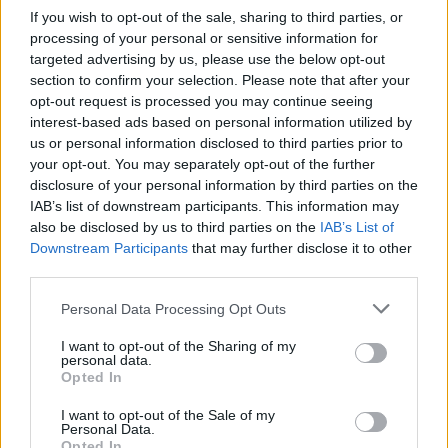
If you wish to opt-out of the sale, sharing to third parties, or
processing of your personal or sensitive information for
Birželio mėnesį Druskininkuose vykęs
targeted advertising by us, please use the below opt-out
pasaulio jėgos trikovės čempionatas
section to confirm your selection. Please note that after your
opt-out request is processed you may continue seeing
baigėsi rasizmo skandalu, kai atvirai
interest-based ads based on personal information utilized by
rasistines pažiūras išreiškęs lietuvis
us or personal information disclosed to third parties prior to
sužlugdė belgės sportininkės Sonitos
your opt-out. You may separately opt-out of the further
disclosure of your personal information by third parties on the
Muluh rekordą. Šią situaciją pradėjo tirti
IAB’s list of downstream participants. This information may
policija, skelbia „Reuters“.
also be disclosed by us to third parties on the
IAB’s List of
Downstream Participants
that may further disclose it to other
third parties.
Personal Data Processing Opt Outs
I want to opt-out of the Sharing of my
personal data.
Opted In
I want to opt-out of the Sale of my
Personal Data.
Opted In