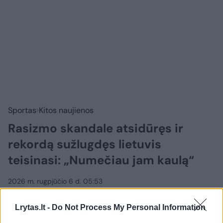
Sportas
Kitos naujienos
Rasizmo skandale atsidūręs ir
rekordą sužlugdęs lietuvis
teisinasi: „Numečiau jam kaulą“
2026 m. rugpjūčio 6 d. 05:53
Lrytas.lt -
Do Not Process My Personal Information
Lrytas.lt