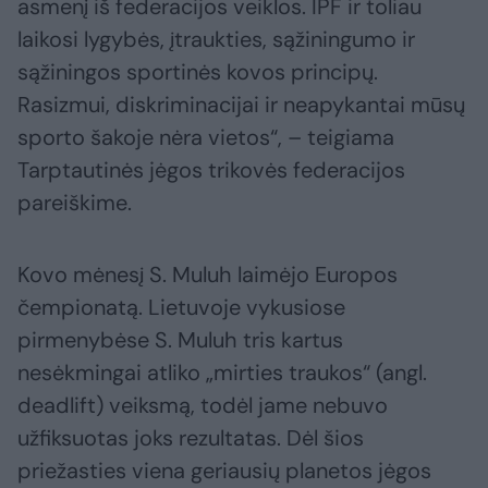
asmenį iš federacijos veiklos. IPF ir toliau
laikosi lygybės, įtraukties, sąžiningumo ir
sąžiningos sportinės kovos principų.
Rasizmui, diskriminacijai ir neapykantai mūsų
sporto šakoje nėra vietos“, – teigiama
Tarptautinės jėgos trikovės federacijos
pareiškime.
Kovo mėnesį S. Muluh laimėjo Europos
čempionatą. Lietuvoje vykusiose
pirmenybėse S. Muluh tris kartus
nesėkmingai atliko „mirties traukos“ (angl.
deadlift) veiksmą, todėl jame nebuvo
užfiksuotas joks rezultatas. Dėl šios
priežasties viena geriausių planetos jėgos