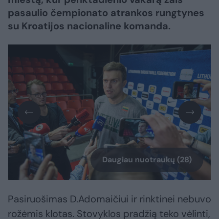
pasaulio čempionato atrankos rungtynes
su Kroatijos nacionaline komanda.
Daugiau nuotraukų (28)
Pasiruošimas D.Adomaičiui ir rinktinei nebuvo
rožėmis klotas. Stovyklos pradžią teko vėlinti,