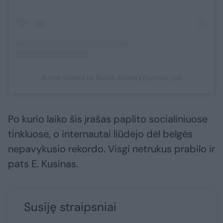
A post shared by Muluh Sonita (@sonita_ml)
Po kurio laiko šis įrašas paplito socialiniuose
tinkluose, o internautai liūdėjo dėl belgės
nepavykusio rekordo. Visgi netrukus prabilo ir
pats E. Kusinas.
Susiję straipsniai