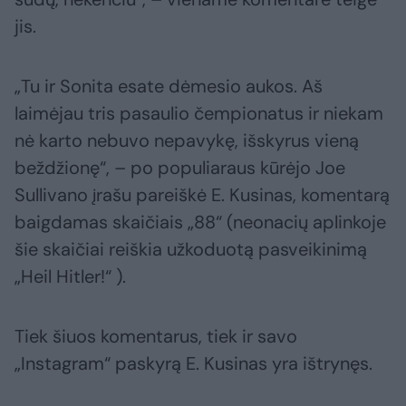
jis.
„Tu ir Sonita esate dėmesio aukos. Aš
laimėjau tris pasaulio čempionatus ir niekam
nė karto nebuvo nepavykę, išskyrus vieną
beždžionę“, – po populiaraus kūrėjo Joe
Sullivano įrašu pareiškė E. Kusinas, komentarą
baigdamas skaičiais „88“ (neonacių aplinkoje
šie skaičiai reiškia užkoduotą pasveikinimą
„Heil Hitler!“ ).
Tiek šiuos komentarus, tiek ir savo
„Instagram“ paskyrą E. Kusinas yra ištrynęs.