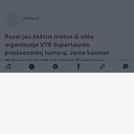
Lrytas.lt
Rusai jau šeštus metus iš eilės
organizuoja VTB Supertaurės
priešsezoninį turnyrą. Jame kasmet
dalyvauja bent po vieną Eurolygos
komandą. Nors įprastai tai būna rusams
palankios serbų ekipos, šiemet taip
nebėra.