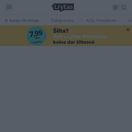
Karas Ukrainoje
Žalioji erdvė
Ačiū, Prezidente
E