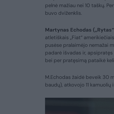
pelnė mažiau nei 10 taškų. Pe
buvo dviženklis.
Martynas Echodas („Rytas“
atletiškais „Fiat“ amerikiečia
pusėse pralaimėjo nemažai mi
padarė išvadas ir, apsipratęs 
bei per pratęsimą pataikė kel
M.Echodas žaidė beveik 30 min
baudų), atkovojo 11 kamuolių 