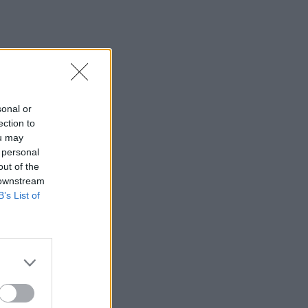
sonal or
ection to
ou may
 personal
out of the
 downstream
B’s List of