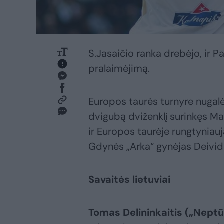
S.Jasaičio ranka drebėjo, ir P
pralaimėjimą.
Europos taurės turnyre nugalė
dvigubą dviženklį surinkęs M
ir Europos taurėje rungtyniauj
Gdynės „Arka“ gynėjas Deivid
Savaitės lietuviai
Tomas Delininkaitis („Nept