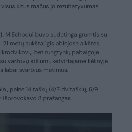
r visus kitus mačus jo rezultatyvumas
).
M.Echodui buvo sudėtinga grumtis su
is. 21 metų aukštaūgis abiejose aikštės
krodvikovų, bet rungtynių pabaigoje
su varžovų stiliumi, ketvirtajame kėlinyje
is labai svarbius metimus.
., pelnė 14 taškų (4/7 dvitaškių, 6/9
ir išprovokavo 8 pražangas.