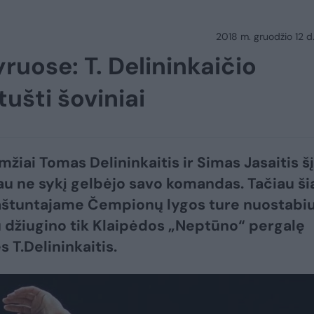
2018 m. gruodžio 12 d.
ruose: T. Delininkaičio
tušti šoviniai
žiai Tomas Delininkaitis ir Simas Jasaitis šį
au ne sykį gelbėjo savo komandas. Tačiau ši
aštuntajame Čempionų lygos ture nuostabi
 džiugino tik Klaipėdos „Neptūno“ pergalę
s T.Delininkaitis.