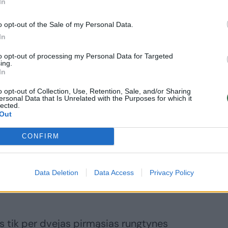
In
o opt-out of the Sale of my Personal Data.
Daugiau nuotraukų (6)
In
to opt-out of processing my Personal Data for Targeted
ing.
išvengė klaidų.
In
o opt-out of Collection, Use, Retention, Sale, and/or Sharing
ersonal Data that Is Unrelated with the Purposes for which it
lected.
r taikliu baudos metimu praėjo
Out
 paskutines 14 min. įmetė 5 tritaškius ir
CONFIRM
 19,5 min. pelnė 26 taškus (0/1 dvitaškio,
Delininkaičio rezultatyvumo vidurkis
17,8 taško, o tritaškių taiklumas – 60,9
Data Deletion
Data Access
Privacy Policy
 tik per dvejas pirmąsias rungtynes