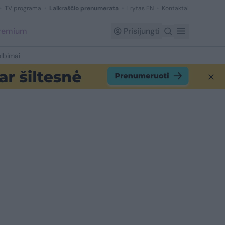
TV programa
Laikraščio prenumerata
Lrytas EN
Kontaktai
Premium
Prisijungti
lbimai