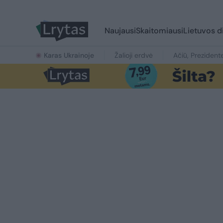
Naujausi
Skaitomiausi
Lietuvos d
Karas Ukrainoje
Žalioji erdvė
Ačiū, Prezident