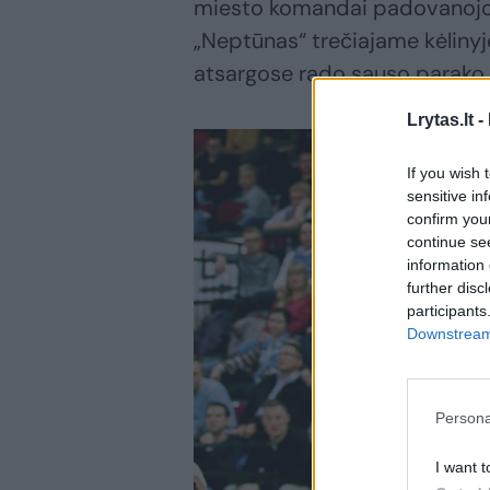
miesto komandai padovanojo 
„Neptūnas“ trečiajame kėlinyje
atsargose rado sauso parako i
Lrytas.lt -
If you wish 
sensitive in
confirm you
continue se
information 
further disc
participants
Downstream 
Persona
I want t