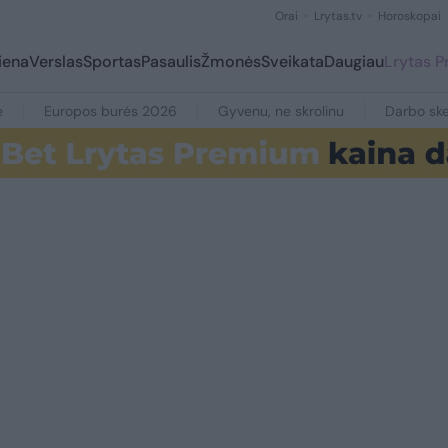
Orai
Lrytas.tv
Horoskopai
iena
Verslas
Sportas
Pasaulis
Žmonės
Sveikata
Daugiau
Lrytas 
e
Europos burės 2026
Gyvenu, ne skrolinu
Darbo ske