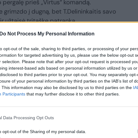
pergalę prieš „Virtus“ komandą.
 grimzdo į dugną, bet T.Delininkaitis savo
r užtaisė tritaškę patranką.
Do Not Process My Personal Information
to opt-out of the sale, sharing to third parties, or processing of your per
formation for targeted advertising by us, please use the below opt-out s
r selection. Please note that after your opt-out request is processed y
eing interest-based ads based on personal information utilized by us or
disclosed to third parties prior to your opt-out. You may separately opt-
losure of your personal information by third parties on the IAB’s list of
. This information may also be disclosed by us to third parties on the
IA
Participants
that may further disclose it to other third parties.
l Data Processing Opt Outs
o opt-out of the Sharing of my personal data.