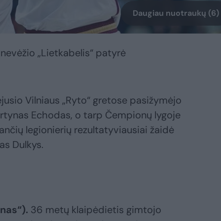
Daugiau nuotraukų (6)
anevėžio „Lietkabelis“ patyrė
jusio Vilniaus „Ryto“ gretose pasižymėjo
artynas Echodas, o tarp Čempionų lygoje
ančių legionierių rezultatyviausiai žaidė
as Dulkys.
ūnas“).
36 metų klaipėdietis gimtojo