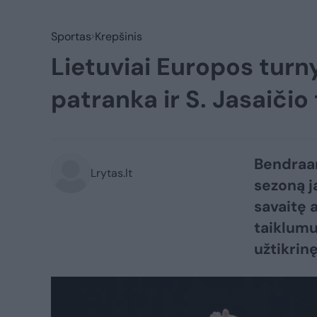
Sportas
Krepšinis
Lietuviai Europos turny
patranka ir S. Jasaičio 
Bendraam
Lrytas.lt
sezoną j
savaitę 
taiklumu
užtikrinę